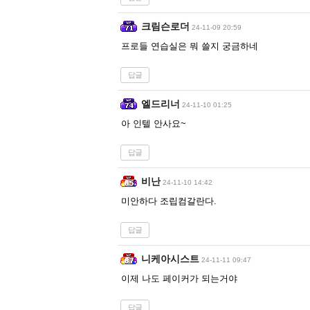
크림슨로더
24-11-09 20:59
프로들 연습실은 뭐 쓸지 궁금하네
답글
엘드리너
24-11-10 01:25
아 인텔 안사요~
답글
비난
24-11-10 14:42
미안하다 조립컴갈란다.
답글
니케아시스트
24-11-11 09:47
이제 나도 페이커가 되는거야
답글