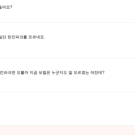
들어요?
일단 린킨파크를 모르네요.
킨파크면 모를까 지금 보컬은 누군지도 잘 모르겠는 여잔데?