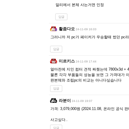
알리에서 본체 사는거면 인정
답글
활좀다오
24-11-09 16:03
그러니까 저 pc가 페이커가 우승할때 썼던 pc
답글
미르키스
24-11-09 17:44
얼마전에 지인 컴터 견적 짜줬는데 7800x3d + 40
물론 각각 부품들의 성능을 보면 그 가격대가
완본체와 조립pc의 비교는 아니다싶습니다
답글
라분이
24-11-09 19:07
가격: 3,079,000원 (2024.11.08, 온라인 공식
사고싶다..
답글