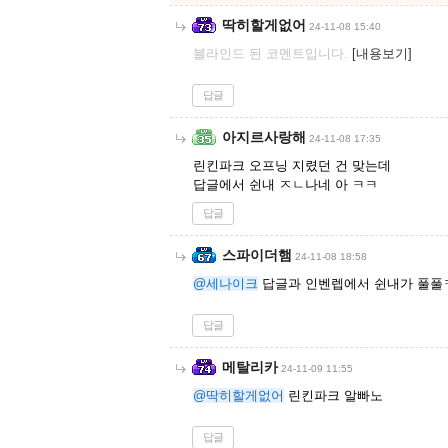
딱히할게없어
24-11-08 15:40
블라인드 된 코멘트입니다.
[내용보기]
답글
아지르사랑해
24-11-08 17:35
린킨파크 오프닝 지렸던 건 맞는데
답글에서 쉰내 ㅈㄴ나네 아 ㅋㅋ
답글
스파이더햄
24-11-08 18:58
@세나이크
답글과 인벤렙에서 쉰내가 풀풀
답글
메탈리카
24-11-09 11:55
@딱히할게없어
린킨파크 알빠노
답글