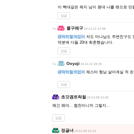
이 빡대갈은 뭐지 님이 뭔대 나를 팬으로 만
답글
쿨구레구
24-11-12 12:49
@딱히할게없어
저도 마나님도 주변친구도 
덕분에 다들 20대 회춘했습니다.
답글
Ooyaji
24-11-12 16:16
@딱히할게없어
체스터 형님 살아계실 적 린
답글
초갓겜트릭컬
24-11-08 21:02
왜긴 왜야... 협찬이니까 그렇지...
답글
정글녀
24-11-08 21:14