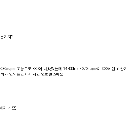
라는거지?
80super 조합으로 330이 나왔었는데 14700k + 4070super이 300이면 비
 이해가 안되는건 아니지만 언밸런스해요
 판매처 기준)