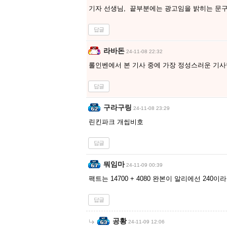
기자 선생님, 끝부분에는 광고임을 밝히는 문
답글
라바돈
24-11-08 22:32
롤인벤에서 본 기사 중에 가장 정성스러운 기사
답글
구라구링
24-11-08 23:29
린킨파크 개씹비호
답글
뭐임마
24-11-09 00:39
팩트는 14700 + 4080 완본이 알리에선 240이라
답글
공황
24-11-09 12:06