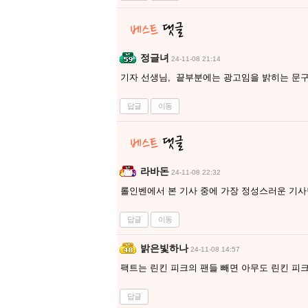
정글녀
24-11-08 21:14
기자 선생님, 끝부분에는 광고임을 밝히는 문
답글
이동
라바돈
24-11-08 22:32
롤인벤에서 본 기사 중에 가장 정성스러운 기사
답글
이동
밝은빛하나
24-11-08 14:57
팩트는 린킨 피크의 팬들 빼면 아무도 린킨 피크
답글