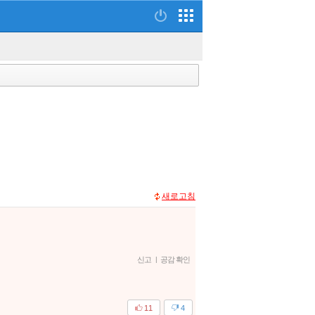
새로고침
신고
|
공감 확인
11
4