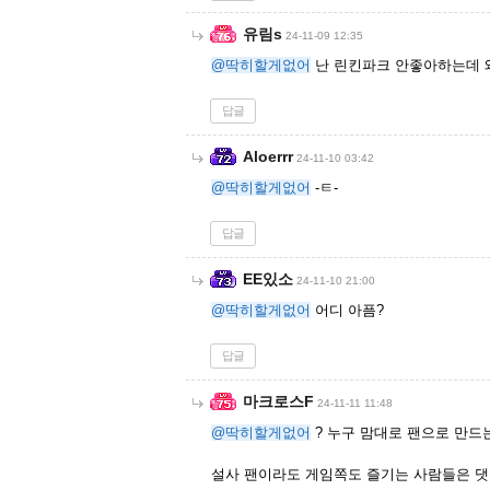
유림s
24-11-09 12:35
@딱히할게없어
난 린킨파크 안좋아하는데 
답글
Aloerrr
24-11-10 03:42
@딱히할게없어
-ㅌ-
답글
EE있소
24-11-10 21:00
@딱히할게없어
어디 아픔?
답글
마크로스F
24-11-11 11:48
@딱히할게없어
? 누구 맘대로 팬으로 만드
설사 팬이라도 게임쪽도 즐기는 사람들은 