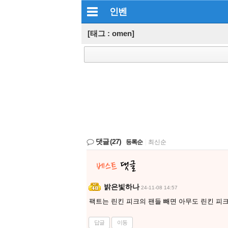
인벤
[태그 : omen]
댓글
(27)
등록순
|
최신순
밝은빛하나
24-11-08 14:57
팩트는 린킨 피크의 팬들 빼면 아무도 린킨 피크
답글
이동