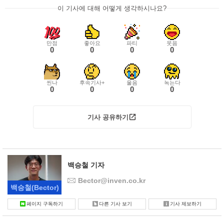
이 기사에 대해 어떻게 생각하시나요?
만점
좋아요
파티
웃음
0
0
0
0
씬나
후속기사+
울음
녹는다
0
0
0
0
기사 공유하기
백승철 기자
Bector@inven.co.kr
백승철
(Bector)
페이지 구독하기
다른 기사 보기
기사 제보하기