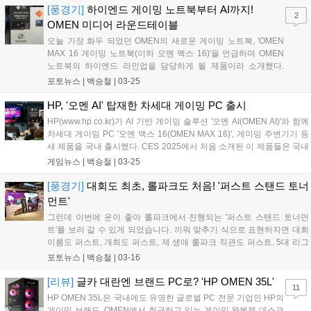
것도 좋겠네요. 메모리도 16GB 제품을 듀얼 채널로 구성한 32GB
2025년 2분기까지 국내 브랜디드 게이밍 PC 시장에서 12분기 연속 점
[풍경기]
하이엔드 게이밍 노트북부터 AI까지!
로, 저장공간 또한 1TB의 넉넉한 크기를 자랑합니다....
2
유율 1위를 기록했다. HP는 2021년 한국 게이밍 시장에 본격 진출한 이
OMEN 미디어 라운드테이블
후, 게이머의 문화를 바탕으로 한 마케팅 캠페인과 제품 라인업으로 18
오늘 가장 화두 되었던 OMEN의 새로운 게이밍 노트북, 'OMEN
개월 만에 업계 선두에 오르며 강력한 성장세를 보였다. 이후에도 지속
MAX 16 게이밍 노트북(이하 오멘 멕스 16)'을 언급하며 OMEN
적인 기술 혁신과 게이머 중심의 마케팅 전략을 통해 시장 내 입지를 꾸
노트북의 하이엔드 라인업을 담당하게 될 제품이라 소개했다.
준히 강화하고 있다....
OMEN의 하이엔드 게이밍 노트북 오멘 맥스 16은 인텔 코어 울트
포토뉴스 |
백승철
|
03-25
라 9 200HX 시리즈의 프로세서와 RTX 5080, 그리고 최대 64GB
메모리를 탑재할 수 있다. PC 라인업에 대한 강화도 올해 안으로
HP, '오멘 AI' 탑재한 차세대 게이밍 PC 출시
추진해 볼 계획이라 언급했다....
HP(www.hp.co.kr)가 AI 기반 게이밍 솔루션 '오멘 AI(OMEN AI)'와 함께
차세대 게이밍 PC '오멘 맥스 16(OMEN MAX 16)', 게이밍 주변기기 등
새 제품을 국내 출시했다. CES 2025에서 처음 소개된 이 제품들은 국내
게이머들의 니즈를 충족하고 한 차원 높은 맞춤형 플레이 경험을 선사할
게임뉴스 |
백승철
|
03-25
예정이다. 25일 진행된 미디어 라운드테이블에서 소병홍 HP 코리아 퍼
스널 시스템 카테고리 전무는 "게이밍 PC 시장에서 AI는 단순한 성능 향
[풍경기]
대회도 최초, 롤파크도 처음! '퍼스트 스탠드 토너
상을 넘어, 각 사용자의 플레이 스타일을 학습하고 개인화된 환경을 조
먼트'
성하는 핵심 기술로 자리잡고 있다. 이제 AI는 게임 설정 최적화 뿐 아니
그런데 이번에 운이 좋아 롤파크에서 진행되는 '퍼스트 스탠드 토너먼
라 게이머 개개인의 특성을 반영한 맞춤형 경험을 제공하게 될 것"이라
트'를 보러 갈 수 있게 되었습니다. 끼워 맞추기 식으로 표현하자면 대회
며...
이름도 퍼스트, 개최도 퍼스트, 제 생애 롤파크 직관도 퍼스트. 5대 리그
의 첫 번째 스플릿에서 우승한 팀만 모인 경기다 보니 현장에서 보는 맛
포토뉴스 |
백승철
|
03-16
이 더욱 일품이었습니다. 특히 현장에 외국인 팬들도 많아서 뭔가 바깥
과 롤파크 내부의 공간이 분리되어 있는 듯한 느낌을 많이 받았습니다.
[리뷰]
글카 대란엔 브랜드 PC로? 'HP OMEN 35L'
11
대회장 앞에는 직관 몇 번 오신 분들이 친숙할 만한 HP OMEN, 레드불
HP OMEN 35L은 국내에도 유명한 글로벌 PC 전문 기업인 HP의
등 스폰서 부스들도 작게 위치하고 있었고요....
게이밍 브랜드, OMEN에서 취급하고 있는 게이밍 완본체 데스크