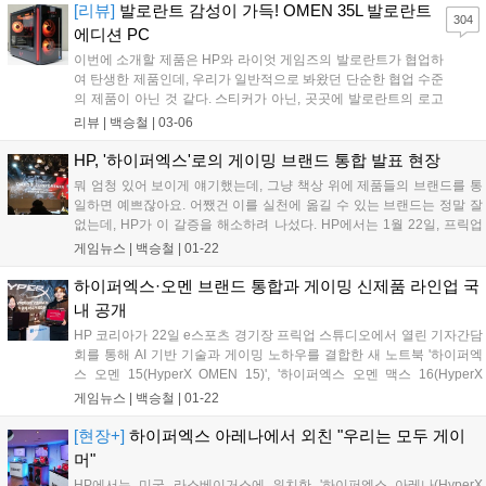
[리뷰]
발로란트 감성이 가득! OMEN 35L 발로란트
304
에디션 PC
이번에 소개할 제품은 HP와 라이엇 게임즈의 발로란트가 협업하
여 탄생한 제품인데, 우리가 일반적으로 봐왔던 단순한 협업 수준
의 제품이 아닌 것 같다. 스티커가 아닌, 곳곳에 발로란트의 로고
등으로 흔적을 느낄 수 있고 지원되는 소프트웨어를 통해 바탕화
리뷰 |
백승철
|
03-06
면 이미지뿐만 아니라 수냉쿨러의 LED 또한 발로란트로 물들일
수 있다. 최근 라이엇 게임즈와의 협업으로 정말 게이머들이 원하
HP, '하이퍼엑스'로의 게이밍 브랜드 통합 발표 현장
는 퀄리티로 협업 제품들을 대거 선보이고 있는 HP의 'OMEN
뭐 엄청 있어 보이게 얘기했는데, 그냥 책상 위에 제품들의 브랜드를 통
35L 발로란트 특별판 게이밍 PC(이하 OMEN 35L 발로란트 에디
일하면 예쁘잖아요. 어쨌건 이를 실천에 옮길 수 있는 브랜드는 정말 잘
션)'이 그 주인공이다....
없는데, HP가 이 갈증을 해소하려 나섰다. HP에서는 1월 22일, 프릭업
스튜디오에서 개최한 기자 간담회를 통해 자사의 게이밍 브랜드 통합과
게임뉴스 |
백승철
|
01-22
함께 올해의 신제품을 공개했다....
하이퍼엑스·오멘 브랜드 통합과 게이밍 신제품 라인업 국
내 공개
HP 코리아가 22일 e스포츠 경기장 프릭업 스튜디오에서 열린 기자간담
회를 통해 AI 기반 기술과 게이밍 노하우를 결합한 새 노트북 '하이퍼엑
스 오멘 15(HyperX OMEN 15)', '하이퍼엑스 오멘 맥스 16(HyperX
OMEN MAX 16)'과 '하이퍼엑스 오멘 맥스 45L(HyperX OMEN MAX
게임뉴스 |
백승철
|
01-22
45L)' 데스크톱, 그리고 하이퍼엑스 게이밍 기어 라인업을 국내에 공개
했다....
[현장+]
하이퍼엑스 아레나에서 외친 "우리는 모두 게이
머"
HP에서는 미국 라스베이거스에 위치한 '하이퍼엑스 아레나(HyperX