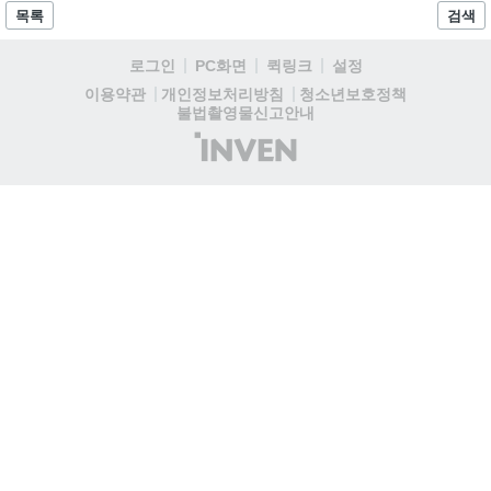
HP는 하이엔드 게이밍 브랜드인 오멘(OMEN) 게이밍 노트북 제
목록
검색
품군과 탁월한 가성비로 사랑받고 있는 게이밍 브랜드인 빅터스
(VICTUS)의 게이밍 데스크톱 및 노트북 제품군, 게이밍 모니터
로그인
PC화면
퀵링크
설정
제품군, HP 일체형 PC 그리고 작년 10월 런칭 이후 좋은 반응을
얻고 있는 13.3형 OLED 패널이 적용된 유무선 포터블 모니터 스
청소년보호정책
이용약관
개인정보처리방침
마트 OLED 뷰어 등을 15% 디지털 가전 빅세일 쿠폰과 중복 쿠
불법촬영물신고안내
폰, 카드 할인 등을 통해 최대 40% 할인된 가격으로 선보이고 있
(주)
다....
인
벤