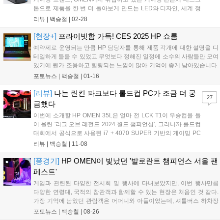
톱으로 제품을 한 번 더 돌아보게 만드는 LED와 디자인, 세계 정
상급의 PC 시장 장악의 노하우가 담긴 최적화로 써본 사람들은
리뷰 |
백승철
|
02-28
대부분 만족하는 제품이다. 수년간 LCK 및 롤드컵 등의 세계 e스
포츠 대회에 참여하는 프로게이머들이 HP OMEN PC로 경기에
[현장+]
프라이빗함 가득! CES 2025 HP 쇼룸
임했다....
예약제로 운영되는 만큼 HP 담당자를 통해 제품 각개에 대한 설명을 디
테일하게 들을 수 있었고 무엇보다 정해진 일정에 소수의 사람들만 모여
있기에 뭔가 조용하고 힐링되는 느낌이 많아 기억이 좋게 남아있습니다.
물론 공개된 신제품들도 너무 마음에 들었고요. 미국 라스베이거스 Aria
포토뉴스 |
백승철
|
01-16
Open House에서 만날 수 있었던 CES 2025 HP 쇼룸의 현장을 사진으
로 담아봤습니다....
[리뷰]
나는 린킨 파크보다 롤드컵 PC가 조금 더 궁
27
금했다
이번에 소개할 HP OMEN 35L은 얼마 전 LCK T1이 우승컵을 들
어 올린 '리그 오브 레전드 2024 월드 챔피언십', 그러니까 롤드컵
대회에서 공식으로 사용된 i7 + 4070 SUPER 기반의 게이밍 PC
다. 예전에 리뷰했던 HP OMEN 45L은 집에 들이기엔 거대하고
리뷰 |
백승철
|
11-08
무겁고 사양도 너무 좋은 만큼 가격 또한 쳐다보기 어려웠는데,
올해 여름 출시된 'HP OMEN 35L'은 가격 빼고 모든 것이 적당하
[풍경기]
HP OMEN이 빛났던 '발로란트 챔피언스 서울 팬
다. 가격은 좀 더 저렴했으면 좋겠긴 한데 어쨌건 45L 가격의 반
페스트'
정도 되니 많이 줄이긴 했다....
게임과 관련된 다양한 전시회 및 행사에 다녀보았지만, 이번 행사만큼
다양한 연령대, 국적의 참관객과 함께할 수 있는 현장은 처음인 것 같다.
가장 기억에 남았던 관람객은 어머니와 아들이었는데, 셔틀버스 하차장
에서 우연히 마주친 어머니의 표정은 썩 그리 밝지 못했으나, 사실 행사
포토뉴스 |
백승철
|
08-26
장 안에서 다시 마주쳤을 때 어머니가 더 신나서 사진 촬영을 하고 있던