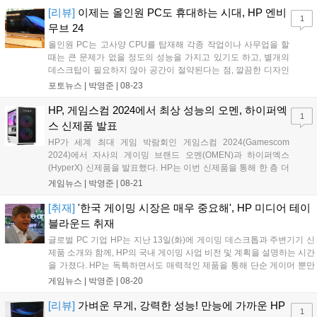
것이 참 인상적이었다. 발로란트 챔피언스 서울 팬 페스트의 행사를 즐
[리뷰]
이제는 올인원 PC도 휴대하는 시대, HP 엔비
1
길 수 있는 공간이 그리 넓지 않았지만, 가장 오랜 시간 즐길 수 있었던
무브 24
공간은 'HP OMEN'의 공간이었다. 라이엇 게임즈와 공식 파트너십을 맺
올인원 PC는 고사양 CPU를 탑재해 각종 작업이나 사무업을 할
은 HP OMEN, HYPERX(하이퍼엑스)와 함께 직접 발로란트를 플레이할
때는 큰 문제가 없을 정도의 성능을 가지고 있기도 하고, 별개의
수 있는 공간으로 꾸며진 부스였다....
데스크탑이 필요하지 않아 공간이 절약된다는 점, 깔끔한 디자인
으로 하나의 인테리어로도 작용한다는 강점 덕분에 많은 사람에
포토뉴스 |
박영준
|
08-23
게 사랑받는 제품군으로 자리 잡았다....
HP, 게임스컴 2024에서 최상 성능의 오멘, 하이퍼엑
1
스 신제품 발표
HP가 세계 최대 게임 박람회인 게임스컴 2024(Gamescom
2024)에서 자사의 게이밍 브랜드 오멘(OMEN)과 하이퍼엑스
(HyperX) 신제품을 발표했다. HP는 이번 신제품을 통해 한 층 더
향상된 개인화 기능을 선보이며 혁신적인 맞춤형 게이밍 PC 환경
게임뉴스 |
박영준
|
08-21
을 제공한다는 방침이다....
[취재]
'한국 게이밍 시장은 매우 중요해', HP 미디어 테이
블라운드 취재
글로벌 PC 기업 HP는 지난 13일(화)에 게이밍 데스크톱과 주변기기 신
제품 소개와 함께, HP의 국내 게이밍 사업 비전 및 계획을 설명하는 시간
을 가졌다. HP는 독특하면서도 매력적인 제품을 통해 단순 게이머 뿐만
아니라 사무직, 크리에이터 등 다양한 직업군의 사람에게 어필할 수 있
게임뉴스 |
박영준
|
08-20
는 제품을 폭넓게 제공해 왔다....
[리뷰]
가벼운 무게, 강력한 성능! 만능에 가까운 HP
1