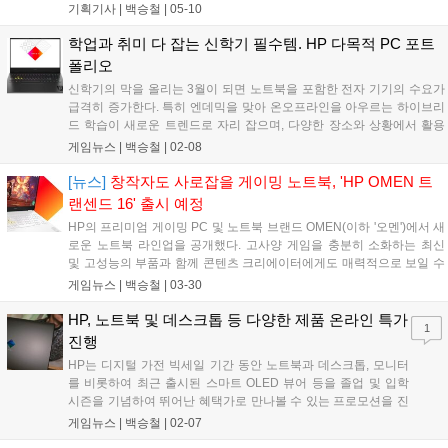
서 크게는 특정 대회의 메인 스폰서로 등장하는 형태가 있겠네요.
기획기사 |
백승철
|
05-10
이러한 협업은 어느 날 이 기업의 소식을 들었는데 같이 하면 좋
을 것 같아서, 등의 얕은 고민으로 추진되는 것이 아...
학업과 취미 다 잡는 신학기 필수템. HP 다목적 PC 포트
폴리오
신학기의 막을 올리는 3월이 되면 노트북을 포함한 전자 기기의 수요가
급격히 증가한다. 특히 엔데믹을 맞아 온오프라인을 아우르는 하이브리
드 학습이 새로운 트렌드로 자리 잡으며, 다양한 장소와 상황에서 활용
할 수 있는 디지털 디바이스는 선택이 아닌 필수 제품으로 급부상하고
게임뉴스 |
백승철
|
02-08
있다. HP는 자신만의 개성을 중시하는 Z세대를 겨냥해 PC 제품의 디자
인, 사양과 활용도에 있어 폭넓은 선택지를 제공한다. 휴대성이 뛰어난
[뉴스]
창작자도 사로잡을 게이밍 노트북, 'HP OMEN 트
이동식 일체형 PC부터 AI 기술이 탑재된 2-in-1 노트북, 데스크톱 수준
랜센드 16' 출시 예정
의 고성능 게이밍 노트북 등 다채로운 PC 포트폴리오를 갖췄다....
HP의 프리미엄 게이밍 PC 및 노트북 브랜드 OMEN(이하 '오멘')에서 새
로운 노트북 라인업을 공개했다. 고사양 게임을 충분히 소화하는 최신
및 고성능의 부품과 함께 콘텐츠 크리에이터에게도 매력적으로 보일 수
있는 디스플레이까지 가미한 'HP OMEN 트랜센트(TRANSCEND) 16'
게임뉴스 |
백승철
|
03-30
게이밍 노트북이 그 주인공이다. 최대 인텔 코어 i9-13900HX CPU와 엔
비디아 지포스 RTX 4070 모바일 GPU를 기반으로 하는 고사양의 게이
HP, 노트북 및 데스크톱 등 다양한 제품 온라인 특가
1
밍 노트북이다. 해당 구성까지는 여태 취급하고 있던 HP OMEN 라인업
진행
과 동일하지만 트랜센트 라인업은 분야 최고 수준의 디스플레이 사양을
HP는 디지털 가전 빅세일 기간 동안 노트북과 데스크톱, 모니터
제공한다....
를 비롯하여 최근 출시된 스마트 OLED 뷰어 등을 졸업 및 입학
시즌을 기념하여 뛰어난 혜택가로 만나볼 수 있는 프로모션을 진
행한다고 밝혔다. 행사는 지마켓 및 옥션에서 2월 6일부터 14일
게임뉴스 |
백승철
|
02-07
까지 개최되며 PC 관련 유통 기업 (주)아인스시스템이 맡는다.