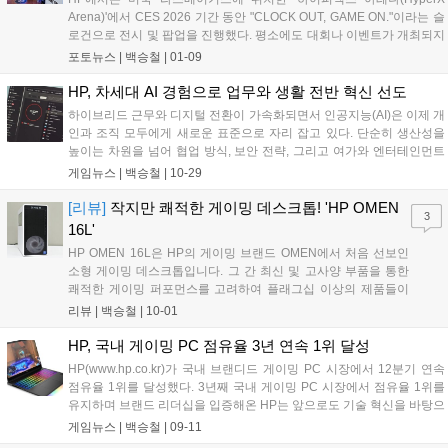
Arena)'에서 CES 2026 기간 동안 "CLOCK OUT, GAME ON."이라는 슬
로건으로 전시 및 팝업을 진행했다. 평소에도 대회나 이벤트가 개최되지
만, 물리적인 거리 때문에 갈 기회가 없었는데 이번 CES 2026 기간에 기
포토뉴스 |
백승철
|
01-09
회가 잘 맞아 행사장에 다녀왔다....
HP, 차세대 AI 경험으로 업무와 생활 전반 혁신 선도
하이브리드 근무와 디지털 전환이 가속화되면서 인공지능(AI)은 이제 개
인과 조직 모두에게 새로운 표준으로 자리 잡고 있다. 단순히 생산성을
높이는 차원을 넘어 협업 방식, 보안 전략, 그리고 여가와 엔터테인먼트
까지 AI는 우리의 생활 전반을 바꾸고 있다. 업무 환경 역시 빠르게 변화
게임뉴스 |
백승철
|
10-29
하고 있다. 더 이상 사무실 책상에만 머무르지 않고, 집, 카페, 이동 중에
도 일을 이어가는 시대가 되었다. 기업 리더뿐 아니라 프리랜서, 크리에
[리뷰]
작지만 쾌적한 게이밍 데스크톱! 'HP OMEN
3
이터, 개발자, 학생까지 각자의 방식으로 일하는 가운데, 시간과 공간의
16L'
제약 없이 최적의 경험을 제공하는 AI 솔루션의 필요성이 어느 때보다 커
HP OMEN 16L은 HP의 게이밍 브랜드 OMEN에서 처음 선보인
지고 있다....
소형 게이밍 데스크톱입니다. 그 간 최신 및 고사양 부품을 통한
쾌적한 게이밍 퍼포먼스를 고려하여 플래그십 이상의 제품들이
대부분인 포트폴리오를 구성했었는데요. 사양과 무게, 그리고 가
리뷰 |
백승철
|
10-01
격까지 현실적으로 더 내리는 이번 시도는 보다 다양한 게이머들
과 함께하기 위한 전략이라고 생각합니다. 낮은 사양이라고 했지
HP, 국내 게이밍 PC 점유율 3년 연속 1위 달성
만 비교 대상이 HP OMEN 데스크톱일 뿐, 어디 가서 전혀 꿀리지
HP(www.hp.co.kr)가 국내 브랜디드 게이밍 PC 시장에서 12분기 연속
않을 훌륭한 구성을 자랑합니다. 최신 인텔 코어 울트라 7 265F
점유율 1위를 달성했다. 3년째 국내 게이밍 PC 시장에서 점유율 1위를
CPU와 엔비디아 지포스 RTX 5060 Ti 그래픽카드를 기반으로 한
유지하며 브랜드 리더십을 입증해온 HP는 앞으로도 기술 혁신을 바탕으
구성이기 때문입니다. 좀 더 저렴한 버전으로 인텔 Ultra 5 225F +
로 프리미엄 게이밍 경험을 선도하며 시장 경쟁력을 더욱 공고히 해나갈
게임뉴스 |
백승철
|
09-11
RTX 5060 버전도 있으니 관심 있으신 분들이라면 확인해 보는
방침이다. 글로벌 시장조사기관 IDC에 따르면, HP는 2022년 3분기부터