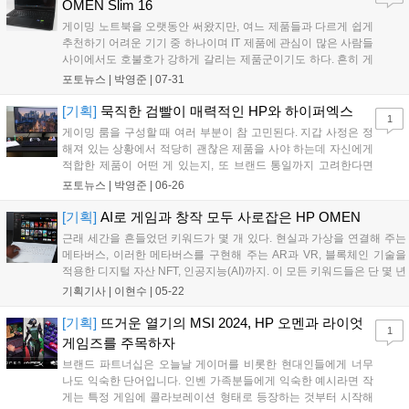
OMEN Slim 16
게이밍 노트북을 오랫동안 써왔지만, 여느 제품들과 다르게 쉽게
추천하기 어려운 기기 중 하나이며 IT 제품에 관심이 많은 사람들
사이에서도 호불호가 강하게 갈리는 제품군이기도 하다. 흔히 게
이밍이라 하면 일부분을 포기하더라도 극강의 성능을 출력하는
포토뉴스 |
박영준
|
07-31
그런 제품이다....
[기획]
묵직한 검빨이 매력적인 HP와 하이퍼엑스
1
게이밍 룸을 구성할 때 여러 부분이 참 고민된다. 지갑 사정은 정
해져 있는 상황에서 적당히 괜찮은 제품을 사야 하는데 자신에게
적합한 제품이 어떤 게 있는지, 또 브랜드 통일까지 고려한다면
취향에 맞는 제품이 많은 곳은 어디인지 저울질을 해야 한다....
포토뉴스 |
박영준
|
06-26
[기획]
AI로 게임과 창작 모두 사로잡은 HP OMEN
근래 세간을 흔들었던 키워드가 몇 개 있다. 현실과 가상을 연결해 주는
메타버스, 이러한 메타버스를 구현해 주는 AR과 VR, 블록체인 기술을
적용한 디지털 자산 NFT, 인공지능(AI)까지. 이 모든 키워드들은 단 몇 년
만에 수면 위로 떠오르며 많은 사람들은 물론 세계적인 빅테크 기업들에
기획기사 |
이현수
|
05-22
게도 높은 관심을 끌었다. 개중에도 현재 가장 잘나가는 기술을 하...
[기획]
뜨거운 열기의 MSI 2024, HP 오멘과 라이엇
1
게임즈를 주목하자
브랜드 파트너십은 오늘날 게이머를 비롯한 현대인들에게 너무
나도 익숙한 단어입니다. 인벤 가족분들에게 익숙한 예시라면 작
게는 특정 게임에 콜라보레이션 형태로 등장하는 것부터 시작해