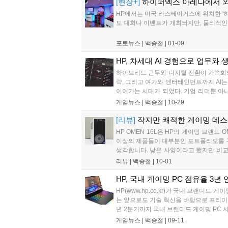
[현장+]
하이퍼엑스 아레나에서 외
HP에서는 미국 라스베이거스에 위치한 '하이퍼엑
도 대회나 이벤트가 개최되지만, 물리적인 거
포토뉴스 |
백승철
|
01-09
HP, 차세대 AI 경험으로 업무와 
하이브리드 근무와 디지털 전환이 가속화되면
략, 그리고 여가와 엔터테인먼트까지 AI는 
이어가는 시대가 되었다. 기업 리더뿐 아니
필요성이 어느 때보다 커지고 있다....
게임뉴스 |
백승철
|
10-29
[리뷰]
작지만 쾌적한 게이밍 데스크톱!
HP OMEN 16L은 HP의 게이밍 브랜
이상의 제품들이 대부분인 포트폴리오를 구
생각합니다. 낮은 사양이라고 했지만 비교 대
비디아 지포스 RTX 5060 Ti 그래픽카드
리뷰 |
백승철
|
10-01
인해 보는 것도 좋겠네요. 메모리도 16GB
HP, 국내 게이밍 PC 점유율 3년 
HP(www.hp.co.kr)가 국내 브랜디
는 앞으로도 기술 혁신을 바탕으로 프리미엄
년 2분기까지 국내 브랜디드 게이밍 PC 시
인과 제품 라인업으로 18개월 만에 업계
게임뉴스 |
백승철
|
09-11
있다....