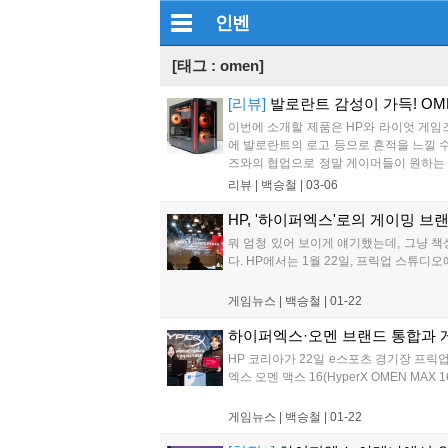
인벤
[태그 : omen]
[리뷰]
발로란트 감성이 가득! OME
이번에 소개할 제품은 HP와 라이엇 게임
에 발로란트의 로고 등으로 흔적을 느낄 
즈와의 협업으로 정말 게이머들이 원하는 퀄리
주인공이다....
리뷰 |
백승철
|
03-06
HP, '하이퍼엑스'로의 게이밍 브
뭐 엄청 있어 보이게 얘기했는데, 그냥 책
다. HP에서는 1월 22일, 프릭업 스튜디
게임뉴스 |
백승철
|
01-22
하이퍼엑스·오멘 브랜드 통합과 
HP 코리아가 22일 e스포츠 경기장 프릭업 
엑스 오멘 맥스 16(HyperX OMEN MAX
게임뉴스 |
백승철
|
01-22