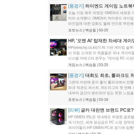
[풍경기]
하이엔드 게이밍 노트북부
오늘 가장 화두 되었던 OMEN의 새로운 게
이라 소개했다. OMEN의 하이엔드 게이밍 노
라인업에 대한 강화도 올해 안으로 추진해 볼
포토뉴스 |
백승철
|
03-25
HP, '오멘 AI' 탑재한 차세대 게이
HP(www.hp.co.kr)가 AI 기반 게이밍 
서 처음 소개된 이 제품들은 국내 게이머
시스템 카테고리 전무는 "게이밍 PC 시장
게임 설정 최적화 뿐 아니라 게이머 개개인
게임뉴스 |
백승철
|
03-25
[풍경기]
대회도 최초, 롤파크도 처
그런데 이번에 운이 좋아 롤파크에서 진행되
파크 직관도 퍼스트. 5대 리그의 첫 번
내부의 공간이 분리되어 있는 듯한 느낌을 많
포토뉴스 |
백승철
|
03-16
[리뷰]
글카 대란엔 브랜드 PC로? 'H
HP OMEN 35L은 국내에도 유명한 글로
와 디자인, 세계 정상급의 PC 시장 장악
게이머들이 HP OMEN PC로 경기에 임했다.