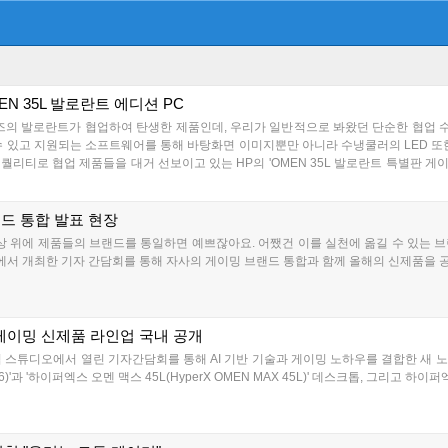
N 35L 발로란트 에디션 PC
즈의 발로란트가 협업하여 탄생한 제품인데, 우리가 일반적으로 봐왔던 단순한 협업 수준
수 있고 지원되는 소프트웨어를 통해 바탕화면 이미지뿐만 아니라 수냉쿨러의 LED 또한
티로 협업 제품들을 대거 선보이고 있는 HP의 'OMEN 35L 발로란트 특별판 게이밍 
랜드 통합 발표 현장
상 위에 제품들의 브랜드를 통일하면 예쁘잖아요. 어쨌건 이를 실천에 옮길 수 있는 브
오에서 개최한 기자 간담회를 통해 자사의 게이밍 브랜드 통합과 함께 올해의 신제품을 공개
게이밍 신제품 라인업 국내 공개
스튜디오에서 열린 기자간담회를 통해 AI 기반 기술과 게이밍 노하우를 결합한 새 노트북 '하
 16)'과 '하이퍼엑스 오멘 맥스 45L(HyperX OMEN MAX 45L)' 데스크톱, 그리고 