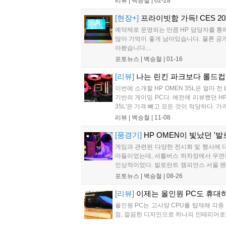
리뷰 |
백승철
|
02-28
[현장+]
프라이빗함 가득! CES 20
예약제로 운영되는 만큼 HP 담당자를 통
많아 기억이 좋게 남아있습니다. 물론 공개된
아봤습니다....
포토뉴스 |
백승철
|
01-16
[리뷰]
나는 린킨 파크보다 롤드컵 
이번에 소개할 HP OMEN 35L은 얼마 전 
기반의 게이밍 PC다. 예전에 리뷰했던 HP
35L'은 가격 빼고 모든 것이 적당하다. 가
리뷰 |
백승철
|
11-08
[풍경기]
HP OMEN이 빛났던 '
게임과 관련된 다양한 전시회 및 행사에 
아들이었는데, 셔틀버스 하차장에서 우연히
인상적이었다. 발로란트 챔피언스 서울 팬 
와 공식 파트너십을 맺은 HP OMEN, H
포토뉴스 |
백승철
|
08-26
[리뷰]
이제는 올인원 PC도 휴대하는
올인원 PC는 고사양 CPU를 탑재해 각
점, 깔끔한 디자인으로 하나의 인테리어로도