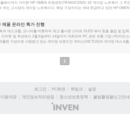
이까지 가미한 'HP OMEN 트랜센트(TRANSCEND) 16' 게이밍 노트북이 그 주인공
반으로 하는 고사양의 게이밍 노트북이다. 해당 구성까지는 여태 취급하고 있던 HP OM
한 제품 온라인 특가 진행
북과 데스크톱, 모니터를 비롯하여 최근 출시된 스마트 OLED 뷰어 등을 졸업 및 입
지마켓 및 옥션에서 2월 6일부터 14일까지 개최되며 PC 관련 유통 기업 (주)아인
 탁월한 가성비로 사랑받고 있는 게이밍 브랜드인 빅터스(VICTUS)의 게이밍 데스크톱 
은 반응을 얻고 있는 13.3형 OLED 패널이 적용된 유무선 포터블 모니터 스마트 OLED
된 가격으로 선보이고 있다....
1
로그인
PC화면
퀵링크
설정
이용약관
개인정보처리방침
청소년보호정책
불법촬영물신고안내
(주)
인
벤