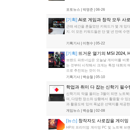
포토뉴스 |
박영준
|
06-26
[기획]
AI로 게임과 창작 모두 사로
근래 세간을 흔들었던 키워드가 몇 개 있다.
지. 이 모든 키워드들은 단 몇 년 만에 
기획기사 |
이현수
|
05-22
[기획]
뜨거운 열기의 MSI 2024
브랜드 파트너십은 오늘날 게이머를 비롯
는 것부터 시작해서 크게는 특정 대회의 메
으로 추진되는 것이 아...
기획기사 |
백승철
|
05-10
학업과 취미 다 잡는 신학기 필수템
신학기의 막을 올리는 3월이 되면 노트북
며, 다양한 장소와 상황에서 활용할 수 있
과 활용도에 있어 폭넓은 선택지를 제공한다.
리오를 갖췄다....
게임뉴스 |
백승철
|
02-08
[뉴스]
창작자도 사로잡을 게이밍 노트
HP의 프리미엄 게이밍 PC 및 노트북 브