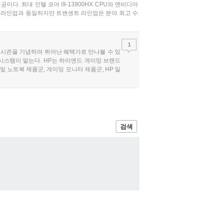
이다. 최대 인텔 코어 i9-13900HX CPU와 엔비디아
EN 라인업과 동일하지만 트랜센트 라인업은 분야 최고 수
1
학 시즌을 기념하여 뛰어난 혜택가로 만나볼 수 있
스시스템이 맡는다. HP는 하이엔드 게이밍 브랜드
및 노트북 제품군, 게이밍 모니터 제품군, HP 일
 뷰어 등을 15% 디지털 가전 빅세일 쿠폰과 중복
검색