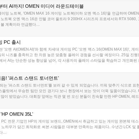
터 AI까지! OMEN 미디어 라운드테이블
이밍 노트북, 'OMEN MAX 16 게이밍 노트북(이하 오멘 멕스 16)'을 언급하며 O
트북 오멘 맥스 16은 인텔 코어 울트라 9 200HX 시리즈의 프로세서와 RTX 5080, 
 계획이라 언급했다....
밍 PC 출시
솔루션 '오멘 AI(OMEN AI)'와 함께 차세대 게이밍 PC '오멘 맥스 16(OMEN MAX 16)
들의 니즈를 충족하고 한 차원 높은 맞춤형 플레이 경험을 선사할 예정이다. 25일 진
에서 AI는 단순한 성능 향상을 넘어, 각 사용자의 플레이 스타일을 학습하고 개인화된 
의 특성을 반영한 맞춤형 경험을 제공하게 될 것"이라며...
음! '퍼스트 스탠드 토너먼트'
는 '퍼스트 스탠드 토너먼트'를 보러 갈 수 있게 되었습니다. 끼워 맞추기 식으로 표현
째 스플릿에서 우승한 팀만 모인 경기다 보니 현장에서 보는 맛이 더욱 일품이었습니다.
이 받았습니다. 대회장 앞에는 직관 몇 번 오신 분들이 친숙할 만한 HP OMEN, 레드
P OMEN 35L'
벌 PC 전문 기업인 HP의 게이밍 브랜드, OMEN에서 취급하고 있는 게이밍 완본체 데
의 노하우가 담긴 최적화로 써본 사람들은 대부분 만족하는 제품이다. 수년간 LCK 및
...