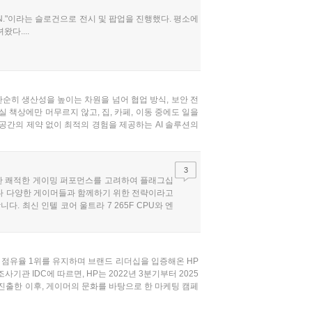
E ON."이라는 슬로건으로 전시 및 팝업을 진행했다. 평소에
다....
순히 생산성을 높이는 차원을 넘어 협업 방식, 보안 전
실 책상에만 머무르지 않고, 집, 카페, 이동 중에도 일을
공간의 제약 없이 최적의 경험을 제공하는 AI 솔루션의
3
 통한 쾌적한 게이밍 퍼포먼스를 고려하여 플래그십
다 다양한 게이머들과 함께하기 위한 전략이라고
. 최신 인텔 코어 울트라 7 265F CPU와 엔
TX 5060 버전도 있으니 관심 있으신 분들이라면 확
..
장에서 점유율 1위를 유지하며 브랜드 리더십을 입증해온 HP
 IDC에 따르면, HP는 2022년 3분기부터 2025
격 진출한 이후, 게이머의 문화를 바탕으로 한 마케팅 캠페
의 마케팅 전략을 통해 시장 내 입지를 꾸준히 강화하고