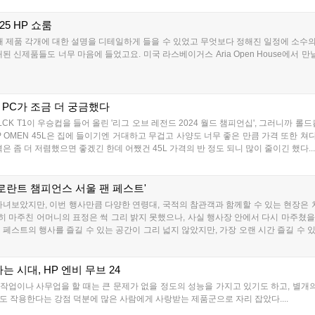
25 HP 쇼룸
해 제품 각개에 대한 설명을 디테일하게 들을 수 있었고 무엇보다 정해진 일정에 소
 신제품들도 너무 마음에 들었고요. 미국 라스베이거스 Aria Open House에서 만날 
PC가 조금 더 궁금했다
LCK T1이 우승컵을 들어 올린 '리그 오브 레전드 2024 월드 챔피언십', 그러니까 롤드컵
 OMEN 45L은 집에 들이기엔 거대하고 무겁고 사양도 너무 좋은 만큼 가격 또한 쳐다
격은 좀 더 저렴했으면 좋겠긴 한데 어쨌건 45L 가격의 반 정도 되니 많이 줄이긴 했다...
발로란트 챔피언스 서울 팬 페스트'
다녀보았지만, 이번 행사만큼 다양한 연령대, 국적의 참관객과 함께할 수 있는 현장은 
 마주친 어머니의 표정은 썩 그리 밝지 못했으나, 사실 행사장 안에서 다시 마주쳤을 
페스트의 행사를 즐길 수 있는 공간이 그리 넓지 않았지만, 가장 오랜 시간 즐길 수 있었
YPERX(하이퍼엑스)와 함께 직접 발로란트를 플레이할 수 있는 공간으로 꾸며진 부스였다.
 시대, HP 엔비 무브 24
종 작업이나 사무업을 할 때는 큰 문제가 없을 정도의 성능을 가지고 있기도 하고, 별
 작용한다는 강점 덕분에 많은 사람에게 사랑받는 제품군으로 자리 잡았다....