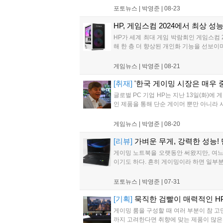
포토뉴스 |
박영준
|
08-23
HP, 게임스컴 2024에서 최상 
HP가 세계 최대 게임 박람회인 게임스컴 20
해 한 층 더 향상된 개인화 기능을 선보이며
게임뉴스 |
박영준
|
08-21
[취재]
'한국 게이밍 시장은 매우 
글로벌 PC 기업 HP는 지난 13일(화)
인 제품을 통해 단순 게이머 뿐만 아니라 
게임뉴스 |
박영준
|
08-20
[리뷰]
가벼운 무게, 강력한 성능! 만
게이밍 노트북을 오랫동안 써왔지만, 여느
이기도 하다. 흔히 게이밍이라 하면 일부분
포토뉴스 |
박영준
|
07-31
[기획]
묵직한 검빨이 매력적인 H
게이밍 룸을 구성할 때 여러 부분이 참 고
까지 고려한다면 취향에 맞는 제품이 많은 