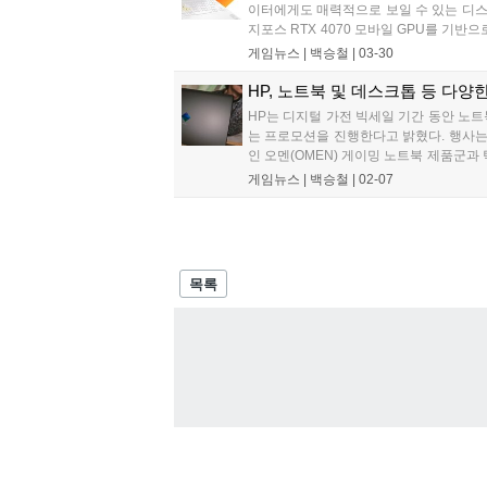
이터에게도 매력적으로 보일 수 있는 디스플레
지포스 RTX 4070 모바일 GPU를 기
준의 디스플레이 사양을 제공한다....
게임뉴스 |
백승철
|
03-30
HP, 노트북 및 데스크톱 등 다양
HP는 디지털 가전 빅세일 기간 동안 노트
는 프로모션을 진행한다고 밝혔다. 행사는 
인 오멘(OMEN) 게이밍 노트북 제품군과
체형 PC 그리고 작년 10월 런칭 이후 좋
게임뉴스 |
백승철
|
02-07
쿠폰, 카드 할인 등을 통해 최대 40% 할인
목록