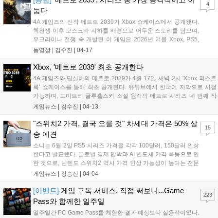
4
둡다
4A 게임즈의 신작 메트로 2039가 Xbox 쇼케이스에서 공개됐다.
핵전쟁 이후 모스크바 지하를 배경으로 어두운 스토리를 담으며,
우크라이나 전쟁 속 개발된 이 게임은 2026년 겨울 Xbox, PS5,
PC로 출시된다....
동영상 |
김수진
|
04-17
Xbox, '메트로 2039' 최초 공개한다
4A 게임즈와 딥실버의 메트로 2039가 4월 17일 새벽 2시 'Xbox 퍼스트
룩' 쇼케이스를 통해 최초 공개된다. 유튜브에서 한국어 자막으로 시청
가능하며, 드미트리 글루홉스키 소설 원작의 메트로 시리즈 네 번째 작
품인 이 포스트 아포칼립스 1인칭 슈터의 첫 모습이 공개될 예정이다....
게임뉴스 |
김수진
|
04-13
"스위치2 가격, 결국 오를 것" 차세대 가격은 50% 상
15
승 예견
소니는 6월 2일 PS5 시리즈 가격을 각각 100달러, 150달러 인상
한다고 발표했다. 글로벌 경제 압박과 AI 반도체 가격 폭등으로 인
한 것으로, 닌텐도 스위치2 역시 가격 인상 가능성이 높다는 전문
가들의 예측이 나왔다. 컨설팅 업체 칸탄 게임즈 세르칸 토토는
게임뉴스 |
강승진
|
04-04
2026년 말에도 스위치2가 450달러를 유지하면 놀랄 것이라 분석
했고, DFC 인텔리전스 데이비드 콜 CEO 및 전 닌텐도 세일즈 리
[이벤트]
게임 구독 서비스, 직접 써보니...Game
223
더 션도 부품 비용 상승과 AI 칩 수요 증가, 유가 상승 등으로 가격
Pass와 함께한 일주일
인상이 불가피하다고 주장했다. 닌텐도 후루카와 슌타로 대표는
일주일간 PC Game Pass를 체험한 결과 예상보다 실용적이었다.
장기 공급망 안정화를 강조했지만, 부품 비용 상승 시 전략 재검