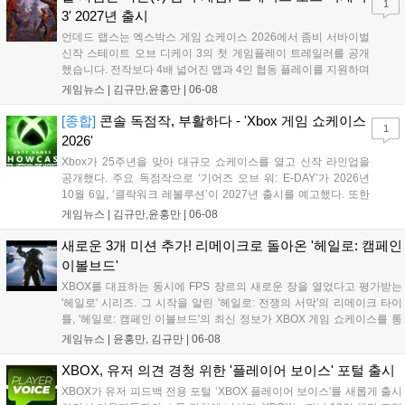
1
3' 2027년 출시
언데드 랩스는 엑스박스 게임 쇼케이스 2026에서 좀비 서바이벌
신작 스테이트 오브 디케이 3의 첫 게임플레이 트레일러를 공개
했습니다. 전작보다 4배 넓어진 맵과 4인 협동 플레이를 지원하며
2027년 출시를 확정했습니다. Xbox와 PC는 물론 시리즈 최초로
게임뉴스 |
김규만,윤홍만
|
06-08
PS5로도 발매되며 출시일부터 게임 패스에 포함됩니다. 현재 공
식 사이트에서 알파 플레이테스트 신청을 받고 있습니다....
[종합]
콘솔 독점작, 부활하다 - 'Xbox 게임 쇼케이스
1
2026'
Xbox가 25주년을 맞아 대규모 쇼케이스를 열고 신작 라인업을
공개했다. 주요 독점작으로 ‘기어즈 오브 워: E-DAY’가 2026년
10월 6일, ‘클락워크 레볼루션’이 2027년 출시를 예고했다. 또한
‘헤일로: 캠페인 이볼브드’는 7월 28일, ‘페르소나4 리메이크’는
게임뉴스 |
김규만,윤홍만
|
06-08
2027년 2월 18일, ‘페이블’은 2027년 2월 23일 출시된다. 이외에
도 2026년 11월 출시될 25주년 기념 콘솔과 컨트롤러 등 다양한
새로운 3개 미션 추가! 리메이크로 돌아온 '헤일로: 캠페인
신작과 업데이트 계획이 발표되었다....
이볼브드'
XBOX를 대표하는 동시에 FPS 장르의 새로운 장을 열었다고 평가받는
'헤일로' 시리즈. 그 시작을 알린 '헤일로: 전쟁의 서막'의 리메이크 타이
틀, '헤일로: 캠페인 이볼브드'의 최신 정보가 XBOX 게임 쇼케이스를 통
해 공개됐다. 이번 영상은 '헤일로: 캠페인 이볼브드'에 새롭게 추가된 3
게임뉴스 |
윤홍만, 김규만
|
06-08
개의 미션에 초점을 맞췄다. 이 신규 미션들은 원작인 '헤일로:...
XBOX, 유저 의견 경청 위한 '플레이어 보이스' 포털 출시
XBOX가 유저 피드백 전용 포털 ‘XBOX 플레이어 보이스'를 새롭게 출시