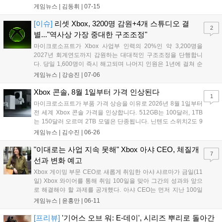
스케이프 더 백룸', 6월 9일 복귀한 '페르소나 5 더 로열', 6월 18일
게임뉴스 |
김동휘
|
07-15
합류한 'EA Sports FC 26'이 주인공입니다. 특히 6월 11일 개막한
2026 월드컵 열기를 게임으로 이어갈 수 있으며, 7월 17일까지
[이슈]
리셋 Xbox, 3200명 감원+4개 스튜디오 결
2
슈퍼차지 팩도 제공됩니다. 방구석에서 시원하게 게임을 즐겨보
별..."역사상 가장 중대한 구조조정"
세요....
마이크로소프트가 Xbox 사업부 인력의 20%인 약 3,200명을
2027년 회계연도까지 감원하는 대대적인 구조조정을 단행합니
다. 당일 1,600명이 즉시 해고되며 나머지 인원은 1년에 걸쳐 순
차적으로 정리됩니다. 또한 컴펄션 게임즈 등 4개 스튜디오가 독
게임뉴스 |
강승진
|
07-06
립하거나 매각되며 아케인 리옹도 거취를 논의 중입니다. MS는
관리 계층을 대폭 축소하고 COO 직책을 신설하는 등 조직을 재
Xbox 콘솔, 8월 1일부터 가격 인상된다
1
편하지만, 올해 역대 최대 수준의 투자를 지속하며 주요 프랜차이
마이크로소프트가 부품 가격 상승을 이유로 2026년 8월 1일부터
즈 중심의 성장을 이어갈 계획임을 강조했습니다....
전 세계 Xbox 콘솔 가격을 인상합니다. 512GB는 100달러, 1TB
는 150달러 오르며 2TB 모델은 단종됩니다. 닌텐도 스위치2도 9
월 가격 변경이 예정된 가운데, 업계 전반의 제조 원가 부담이 소
게임뉴스 |
김수진
|
06-26
비자 가격 인상으로 이어지고 있습니다....
"이대로는 사업 지속 못해" Xbox 아샤 CEO, 체질개
7
선과 변화 예고
Xbox 게이밍 부문 CEO로 새롭게 취임한 아샤 샤르마가 금일(11
일) Xbox 와이어를 통해 취임 100일을 맞아 그간의 성과와 앞으
로 해결해야 할 과제를 공개했다. 아샤 CEO는 먼저 지난 100일
동안 Xbox가 의미 있는 변화를 이뤄냈다고 평가하는 한편, 수익
게임뉴스 |
윤홍만
|
06-11
성 악화와 하드웨어 공급난 등 여러 현실적인 문제에 직면해 있다
고 인정했다. 그는 "지난...
[프리뷰]
'기어스 오브 워: E-데이', 시리즈 뿌리로 돌아간