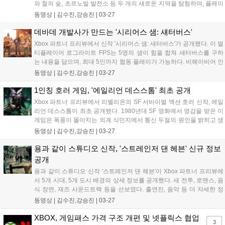
와 철의 숲, 초르노빌 발전소 등 두 개의 새로운 지역을 탐험하며, 플레이
어 선택이 스토리에 큰 영향을 미치는 3부작 중 중간 챕터다....
동영상 |
김수진,강승진
|
03-27
데바데 개발사가 만드는 '시리어스 샘: 섀터버스'
Xbox 파트너 프리뷰에서 신작 '시리어스 샘: 새터버스'가 공개됐다. 이 멀
티플레이어 로그라이트 FPS는 5명의 샘이 힘을 합쳐 섀터버스를 구하
는 내용을 담으며, 최대 5인까지 협동 플레이가 가능하다. 비헤이비어 인
터랙티브가 개발하며, 2026년 PS5, Xbox, PC로 출시될 예정이다....
동영상 |
김수진,강승진
|
03-27
1인칭 호러 게임, '에일리언 데스스톰' 최초 공개
Xbox 파트너 프리뷰에서 리벨리온의 SF 서바이벌 액션 호러 신작, 에일
리언 데스스톰이 최초 공개됐다. 1980년대 SF 영화에서 영감을 받은 이
게임은 폭풍이 몰아치는 외계 식민지에서 통신 두절의 원인을 밝히고 생
존해야 한다. Xbox 시리즈 X|S, PC, 클라우드로 출시 예정이며, 긴장감
동영상 |
김수진,강승진
|
03-27
넘치는 탐험과 박진감 넘치는 액션을 결합한 하이브리드 게임을 지향한
다....
용과 같이 스튜디오 신작, '스트레인저 댄 헤븐' 신규 정보
공개
용과 같이 스튜디오 신작 '스트레인저 댄 헤븐'이 Xbox 파트너 프리뷰에
서 5개 시대, 5개 도시 배경의 상세 정보를 공개했다. 새 전투, 로맨스, 음
식 장면, 재즈 사운드트랙 등을 선보였다. 출연진, 음악 등 더 자세한 정
보는 한국 시간 5월 7일 방송에서 공개된다....
동영상 |
김수진,강승진
|
03-27
XBOX, 게임패스 가격 구조 개편 및 넷플릭스 협업
3