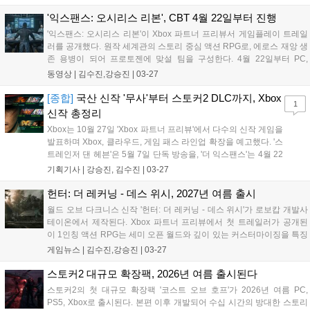
XSX|S로 출시 예정이다....
'익스팬스: 오시리스 리본', CBT 4월 22일부터 진행
'익스팬스: 오시리스 리본'이 Xbox 파트너 프리뷰서 게임플레이 트레일
러를 공개했다. 원작 세계관의 스토리 중심 액션 RPG로, 에로스 재앙 생
존 용병이 되어 프로토젠에 맞설 팀을 구성한다. 4월 22일부터 PC,
XSX|S, PS5에서 CBT가 진행되며, 2027년 봄 출시 예정이다....
동영상 |
김수진,강승진
|
03-27
[종합]
국산 신작 '무사'부터 스토커2 DLC까지, Xbox
1
신작 총정리
Xbox는 10월 27일 'Xbox 파트너 프리뷰'에서 다수의 신작 게임을
발표하며 Xbox, 클라우드, 게임 패스 라인업 확장을 예고했다. '스
트레인저 댄 헤븐'은 5월 7일 단독 방송을, '더 익스팬스'는 4월 22
일 클로즈 베타를 진행하며, '하데스2'는 2026년 4월 14일 게임
기획기사 |
강승진, 김수진
|
03-27
패스에 첫날 합류한다. 한국 게임 '무사' 등 다양한 신작이 공개됐
다....
헌터: 더 레커닝 - 데스 위시, 2027년 여름 출시
월드 오브 다크니스 신작 '헌터: 더 레커닝 - 데스 위시'가 로보캅 개발사
테이온에서 제작된다. Xbox 파트너 프리뷰에서 첫 트레일러가 공개된
이 1인칭 액션 RPG는 세미 오픈 월드와 깊이 있는 커스터마이징을 특징
으로 하며, 2027년 여름 Xbox PC 및 콘솔로 출시될 예정이다....
게임뉴스 |
김수진,강승진
|
03-27
스토커2 대규모 확장팩, 2026년 여름 출시된다
스토커2의 첫 대규모 확장팩 '코스트 오브 호프'가 2026년 여름 PC,
PS5, Xbox로 출시된다. 본편 이후 개발되어 수십 시간의 방대한 스토리