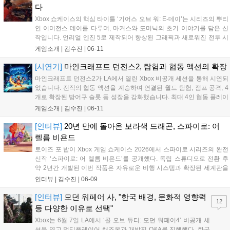
다
Xbox 쇼케이스의 핵심 타이틀 ‘기어스 오브 워: E-데이’는 시리즈의 뿌리
인 이머전스 데이를 다루며, 마커스와 도미닉의 초기 이야기를 담은 신
작입니다. 언리얼 엔진 5로 제작되어 향상된 그래픽과 새로워진 전투 시
스템을 선보이며, 칼로나 도시를 배경으로 선형적 구조의 캠페인을 제공
게임소개 |
김수진
|
06-11
합니다. 8월 6일 오픈베타를 거쳐 10월 6일 Xbox 독점 출시되며 게임 패
스로도 즐길 수 있습니다....
[시연기]
마인크래프트 던전스2, 탐험과 협동 액션의 확장
마인크래프트 던전스2가 LA에서 열린 Xbox 비공개 세션을 통해 시연되
었습니다. 전작의 협동 액션을 계승하며 연결된 월드 탐험, 점프 공격, 4
개로 확장된 방어구 슬롯 등 성장을 강화했습니다. 최대 4인 협동 플레이
와 새로운 장비 탈리스만이 특징이며, 9월 29일 PC, PS5, Xbox 시리즈
게임소개 |
김수진
|
06-11
X|S, 닌텐도 스위치 플랫폼으로 출시될 예정입니다....
[인터뷰]
20년 만에 돌아온 보라색 드래곤, 스파이로: 어
렐름 비욘드
토이즈 포 밥이 Xbox 게임 쇼케이스 2026에서 스파이로 시리즈의 완전
신작 ‘스파이로: 어 렐름 비욘드’를 공개했다. 독립 스튜디오로 전환 후
약 2년간 개발된 이번 작품은 자유로운 비행 시스템과 확장된 세계관을
특징으로 하며, 성우 톰 케니가 다시 스파이로 역을 맡는다. 신규 유저도
인터뷰 |
김수진
|
06-09
쉽게 즐길 수 있도록 기획된 이 게임은 2027년 봄 PC, PS5, Xbox 시리
즈 X|S, 닌텐도 스위치2로 출시될 예정이다....
[인터뷰]
모던 워페어 사, "한국 배경, 문화적 영향력
12
등 다양한 이유로 선택"
Xbox는 6월 7일 LA에서 ‘콜 오브 듀티: 모던 워페어4’ 비공개 세
션을 열고 멀티플레이어 핸즈온과 개발진 Q&A를 진행했다. 한국