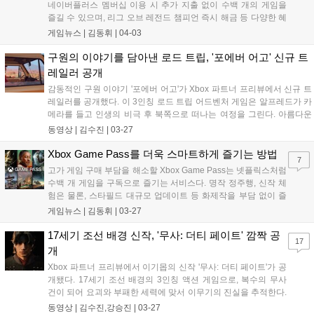
네이버플러스 멤버십 이용 시 추가 지출 없이 수백 개의 게임을
토 가능성을 시사했다. 특히 스위치2 램 비용이 41% 상승해 재고
즐길 수 있으며, 리그 오브 레전드 챔피언 즉시 해금 등 다양한 혜
소진 후 가격 인상이 우려된다. 소니, MS, 닌텐도 외 밸브도 부품
택이 있다....
게임뉴스 |
김동휘
|
04-03
가 상승으로 스팀 머신 출시 지연 및 스팀덱2 출시 연기 루머가 돈
다. 전문가들은 차세대 콘솔이 현세대보다 50% 더 비싸게 출시될
구원의 이야기를 담아낸 로드 트립, '포에버 어고' 신규 트
수 있다고 경고했다....
레일러 공개
감동적인 구원 이야기 '포에버 어고'가 Xbox 파트너 프리뷰에서 신규 트
레일러를 공개했다. 이 3인칭 로드 트립 어드벤처 게임은 알프레드가 카
메라를 들고 인생의 비극 후 북쪽으로 떠나는 여정을 그린다. 아름다운
환경을 탐험하며 추억을 만들고 퍼즐을 푸는 이 게임은 2026년 가을
동영상 |
김수진
|
03-27
PC, PS5, XSX|S, NSW2로 출시된다....
Xbox Game Pass를 더욱 스마트하게 즐기는 방법
7
고가 게임 구매 부담을 해소할 Xbox Game Pass는 넷플릭스처럼
수백 개 게임을 구독으로 즐기는 서비스다. 명작 정주행, 신작 체
험은 물론, 스타필드 대규모 업데이트 등 화제작을 부담 없이 즐
기며 게임 소비 방식을 바꾼다....
게임뉴스 |
김동휘
|
03-27
17세기 조선 배경 신작, '무사: 더티 페이트' 깜짝 공
17
개
Xbox 파트너 프리뷰에서 이기몹의 신작 '무사: 더티 페이트'가 공
개됐다. 17세기 조선 배경의 3인칭 액션 게임으로, 복수의 무사
건이 되어 요괴와 부패한 세력에 맞서 이무기의 진실을 추적한다.
칼과 활을 활용한 차별화된 전투가 특징이며, 2027년 PC, PS5,
동영상 |
김수진,강승진
|
03-27