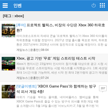
인벤
[태그 : xbox]
[루머]
프로젝트 헬릭스, 비장의 수단은 Xbox 360 하위호
환?
마이크로소프트의 차세대 콘솔 '프로젝트 헬릭스'가 Xbox 360 타이틀의
하위호환을 지원할 전망이다. 2027년 연말 출시를 목표로 하며, 하위호
환은 2027년부터 2028년 사이에 점진적으로 도입될 예정이다. 또한 실
물 디스크를 디지털 라이선스로 전환하는 기능도 포함될 것으로 보이나,
게임뉴스 |
윤홍만
|
08-04
해당 기능의 베타 테스트 연기로 정식 일정은 불명확하다. 오리지널
Xbox 게임의 PC 버전 정식 출시는 2026년 10월로 예정되어 있어 향후
Xbox, 광고 기반 '무료' 게임 스트리밍 테스트 시작
마이크로소프트의 콘솔 전략에 큰 변화가 예상된다....
Xbox가 현지시간 23일부터 인사이더 참가자를 대상으로 광고 시청 시
게임을 무료로 스트리밍하는 시범 테스트를 시작했습니다. 1회 세션당
최대 1시간 이용 가능하며, 세션 시작 전 최대 2분가량의 광고가 재생됩
니다. 이번 테스트는 접근성 확대를 목적으로 하며, 게임플레이 흐름을
게임뉴스 |
윤홍만
|
07-24
방해하지 않는 광고 원칙을 준수합니다. 향후 피드백을 통해 서비스를
개선할 예정이나 정식 서비스 일정은 미정입니다....
[댓글이벤트]
'XBOX Game Pass'와 함께하는 방구
207
석 피서 게임 4종!
더위가 기승을 부리는 올여름, 네이버플러스 멤버십을 통해
XBOX Game Pass로 즐길 수 있는 방구석 피서를 위한 게임 4종
을 소개합니다. 5월 14일 출시된 '서브노티카 2', 5월 말 추가된 '이