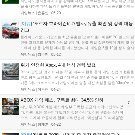
하면서 이용자들과의 소통 강화에 나섰다. XBOX는 지난 19일 해당 포털
을 출시하며 "유저들의 피드백은 콘텐츠 개발과 업무 우선순위를 정하는
데 큰 영향을 줬다”고 밝혔다. 이어 보다 적극적으로 이용자 의견을 수렴
게임뉴스 |
윤홍만
|
05-20
하고, 소통을 강화하기 위해 이번 포털을 마련했다고 설명했다. 물론...
[이슈]
'포르자 호라이즌6' 개발사, 유출 확인 및 강력 대응
경고
플레이그라운드 게임즈는 최근 유출된 '포르자 호라이즌6' PC 빌드와 관
련해 프리로드 문제가 아님을 밝히며, 유출 파일 접근자에게 계정 및 하
드웨어 밴 등 강력한 제재를 예고했습니다. 게임은 5월 19일 정식 출시
될 예정이며, 프리미엄 에디션 구매자는 5월 15일부터 사전 플레이가 가
게임뉴스 |
김수진
|
05-12
능합니다. 개발사는 팬들에게 정식 출시까지 기다려 줄 것을 당부했습니
다....
위기 인정한 Xbox, 4대 핵심 전략 발표
'Xbox' 경영진 맷과 아샤는 23일 내부 서한을 통해 게임 산업의 현황을
짚고 향후 브랜드가 나아갈 4대 핵심 우선순위를 발표했다. 두 경영진은
기존 '마이크로소프트 게이밍'이라는 명칭 대신 초심을 담은 'Xbox'로 조
직명을 환원하며, 일일 활성 플레이어(DAP) 극대화를 새로운 목표로 제
게임뉴스 |
이두현
|
04-24
시했다. 경영진은 서한을 통해 현재 플레이어들이 느끼는 불만을...
XBOX 게임 패스, 구독료 최대 34.5% 인하
7
지난 주, XBOX 게임 패스의 일부 구독형 요금제 가격이 인하되었
다. 다만, 모든 요금제가 달라진 것은 아니다. 이번 변화는 상대적
으로 고가의 요금제에 한해 이뤄졌는데, '에센셜'과 '프리미엄'은
가격 변동 없이 그대로 10,800 원, 14,900 원의 가격을 유지한다.
게임뉴스 |
정재훈
|
04-22
하지만 PC 게임 패스의 경우 18,000 원에서 15,500 원으로 약
14%...
[종합]
'메트로 2039', 시리즈 중 가장 충격적이고 어