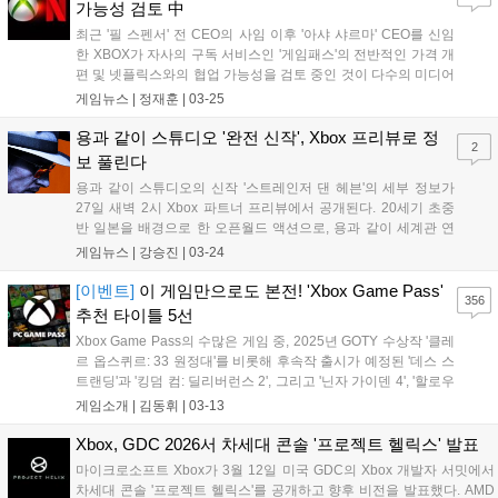
가능성 검토 中
최근 '필 스펜서' 전 CEO의 사임 이후 '아샤 샤르마' CEO를 신임
한 XBOX가 자사의 구독 서비스인 '게임패스'의 전반적인 가격 개
편 및 넷플릭스와의 협업 가능성을 검토 중인 것이 다수의 미디어
를 통해 보도되었다. 이번 소식의 주요 골자는 XBOX의 요금제 개
게임뉴스 |
정재훈
|
03-25
편과 이 과정에서 파생될 수 있는 '번들형 구독'의 가능성이다. 아
샤 샤르마 CEO는 보다...
용과 같이 스튜디오 '완전 신작', Xbox 프리뷰로 정
2
보 풀린다
용과 같이 스튜디오의 신작 '스트레인저 댄 헤븐'의 세부 정보가
27일 새벽 2시 Xbox 파트너 프리뷰에서 공개된다. 20세기 초중
반 일본을 배경으로 한 오픈월드 액션으로, 용과 같이 세계관 연
계 여부와 함께 스튜디오의 새로운 시도가 될지 주목된다....
게임뉴스 |
강승진
|
03-24
[이벤트]
이 게임만으로도 본전! 'Xbox Game Pass'
356
추천 타이틀 5선
Xbox Game Pass의 수많은 게임 중, 2025년 GOTY 수상작 '클레
르 옵스퀴르: 33 원정대'를 비롯해 후속작 출시가 예정된 '데스 스
트랜딩'과 '킹덤 컴: 딜리버런스 2', 그리고 '닌자 가이덴 4', '할로우
나이트: 실크송' 등 지금 바로 즐겨야 할 5개 게임을 소개한다....
게임소개 |
김동휘
|
03-13
Xbox, GDC 2026서 차세대 콘솔 '프로젝트 헬릭스' 발표
마이크로소프트 Xbox가 3월 12일 미국 GDC의 Xbox 개발자 서밋에서
차세대 콘솔 '프로젝트 헬릭스'를 공개하고 향후 비전을 발표했다. AMD