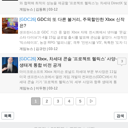
와 협력해 최적의 성능을 제공할 '프로젝트 헬릭스'는 차세대 DirectX 및
FSR 기술 기반으로 AI를 통합하며, 2027년부터 개발자에게 하드웨어
게임뉴스 |
김동휘
|
03-12
알파 버전 배송이 시작된다. 또한 4월부터 Windows용 'Xbox 모드'가 순
차 배포되어 게임 환경 전환이 원활해지며, Xbox Play Anywhere 카탈로
[GDC26]
GDC의 또 다른 볼거리, 주목할만한 Xbox 신작
그는 1,500개 이상 게임으로 확대됐다. 올해 창립 25주년을 맞아 '헤일
은?
로', '기어스 오브 워' 등 주요 프랜차이즈 귀환과 다양한 신작 라인업이
샌프란시스코 GDC 기간 중 열린 Xbox 자체 전시회에서 넷마블 '몬길:
예고됐고, 과거 게임을 즐길 새로운 방법도 연말 공개될 예정이다....
스타 다이브'가 4월 15일 글로벌 출시를 발표해 관심을 끌었다. 서정적인
'믹스테이프', 농경 RPG '델피니움', 격투 '인빈시블 VS', 독특한 '도자 디
바스', 5D '스크린바운드' 등 다채로운 신작들이 함께 공개되었다....
게임뉴스 |
김규만
|
03-12
[GDC26]
Xbox, 차세대 콘솔 '프로젝트 헬릭스' 사양-
3
생태계 통합 비전 공개
마이크로소프트 Xbox 제이슨 로널드 차세대 부문 부사장은 11일
미국 샌프란시스코에서 열린 게임 개발자 컨퍼런스(GDC)에서 차
세대 콘솔 기기 '프로젝트 헬릭스'의 세부 사양과 향후 생태계 통
합 비전을 발표했다. 올해 25주년을 맞이하는 Xbox는 단순한 하
게임뉴스 |
이두현
|
03-12
드웨어 세대교체를 넘어 콘솔, PC, 휴대용 기기, 클라우드를 하나
로 묶는 거대한 플랫폼 전략을 제...
1
2
3
4
5
▷
목록
검색