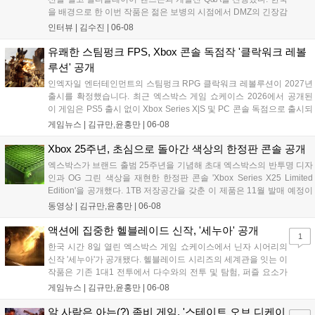
을 배경으로 한 이번 작품은 젊은 보병의 시점에서 DMZ의 긴장감
을 다루며, 쇼크웨이브 등 영화적 연출과 정밀한 전투 경험을 제
인터뷰 |
김수진
|
06-08
공한다. 신규 모드 인플레이션과 자동 커스터마이징 시스템 등이
도입되었으며, 10월 23일 PC, PS5, Xbox 시리즈 X|S, 닌텐도 스
유쾌한 스팀펑크 FPS, Xbox 콘솔 독점작 '클락워크 레볼
위치2로 출시될 예정이다....
루션' 공개
인엑자일 엔터테인먼트의 스팀펑크 RPG 클락워크 레볼루션이 2027년
출시를 확정했습니다. 최근 엑스박스 게임 쇼케이스 2026에서 공개된
이 게임은 PS5 출시 없이 Xbox Series X|S 및 PC 콘솔 독점으로 출시되
며, 발매와 동시에 게임 패스에 포함될 예정입니다. 증기기관 도시 아발
게임뉴스 |
김규만,윤홍만
|
06-08
론을 배경으로 시간 여행을 통해 역사를 바꾸는 독특한 서사를 담고 있
으며, 엑스박스 플레이 애니웨어를 지원해 콘솔과 PC에서 자유롭게 즐
Xbox 25주년, 초심으로 돌아간 색상의 한정판 콘솔 공개
길 수 있습니다....
엑스박스가 브랜드 출범 25주년을 기념해 초대 엑스박스의 반투명 디자
인과 OG 그린 색상을 재현한 한정판 콘솔 'Xbox Series X25 Limited
Edition'을 공개했다. 1TB 저장공간을 갖춘 이 제품은 11월 발매 예정이
며, 전원을 켜면 녹색 로고가 점등되는 등 향수를 자극한다. 함께 공개된
동영상 |
김규만,윤홍만
|
06-08
무선 컨트롤러도 클래식 디자인을 반영했으며, 상세 가격과 예약 판매
일정은 추후 발표될 예정이다....
액션에 집중한 헬블레이드 신작, '세누아' 공개
1
한국 시간 8일 열린 엑스박스 게임 쇼케이스에서 닌자 시어리의
신작 '세누아'가 공개됐다. 헬블레이드 시리즈의 세계관을 잇는 이
작품은 기존 1대1 전투에서 다수와의 전투 및 탐험, 퍼즐 요소가
강화된 액션 어드벤처로 변화했다. 언리얼 엔진 5로 개발 중이며
게임뉴스 |
김규만,윤홍만
|
06-08
연옥을 배경으로 한다. 본 게임은 2027년 Xbox, PC, PS5로 출시
되며 출시와 동시에 게임 패스에 포함될 예정이다....
알 사람은 아는(?) 좀비 게임, '스테이트 오브 디케이