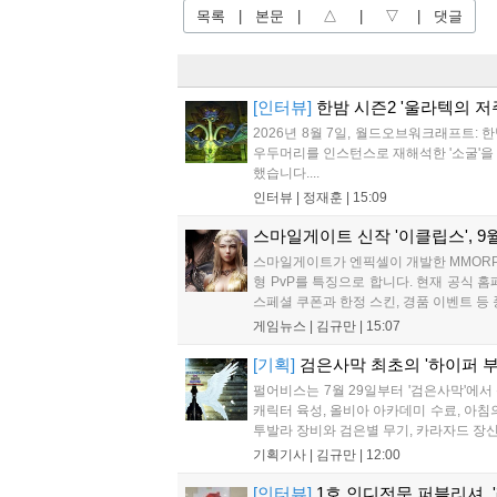
목록
|
본문
|
△
|
▽
|
댓글
[인터뷰]
한밤 시즌2 '울라텍의 저
2026년 8월 7일, 월드오브워크래프트: 
우두머리를 인스턴스로 재해석한 '소굴'을 
했습니다....
인터뷰 |
정재훈
|
15:09
스마일게이트 신작 '이클립스', 9월
스마일게이트가 엔픽셀이 개발한 MMORPG
형 PvP를 특징으로 합니다. 현재 공식
스페셜 쿠폰과 한정 스킨, 경품 이벤트 등
게임뉴스 |
김규만
|
15:07
[기획]
검은사막 최초의 '하이퍼 부
펄어비스는 7월 29일부터 '검은사막'에서
캐릭터 육성, 올비아 아카데미 수료, 아침
투발라 장비와 검은별 무기, 카라자드 장신구
기획기사 |
김규만
|
12:00
[인터뷰]
1호 인디전문 퍼블리셔, 