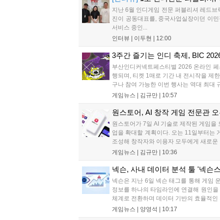
지난 6월 인디게임 전문 퍼블리셔 레드브
진이 공동대표를, 중국사업실장이던 이민정
서비스 중인...
인터뷰 |
이두현
|
12:00
3주간 즐기는 인디 축제, BIC 20
부산인디커넥트페스티벌 2026 온라인 페
행되며, 티켓 1매로 기간 내 전시작을 제
구나 참여 가능한 이번 행사는 역대 최대 
게임뉴스 |
김규만
|
10:57
원스토어, AI 창작 게임 전문관 
원스토어가 7일 AI 기술로 제작된 게임을 
업을 확대할 계획이다. 오는 11일부터는 
조성해 창작자와 이용자 모두에게 새로운 경
게임뉴스 |
김규만
|
10:36
넥슨, 사내 데이터 분석 툴 '넥슨스
넥슨은 지난 6일 넥슨 태그를 통해 게임 운
정보를 하나의 타임라인에 연결해 원인을 
체계로 전환하며 데이터 기반의 효율적인 
게임뉴스 |
양영석
|
10:17