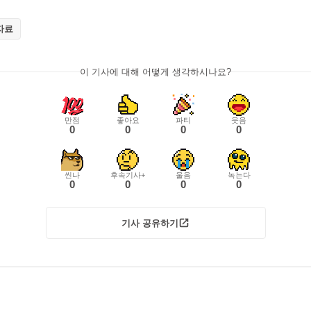
자료
이 기사에 대해 어떻게 생각하시나요?
만점
좋아요
파티
웃음
0
0
0
0
씬나
후속기사+
울음
녹는다
0
0
0
0
기사 공유하기