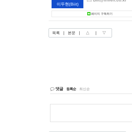
Biit@inven.co.kr
이두현
(Biit)
페이지 구독하기
목록
|
본문
|
△
|
▽
댓글
등록순
|
최신순