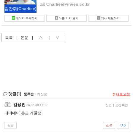
Charliee@inven.co.kr
김찬휘
(Charliee)
페이지 구독하기
다른 기사 보기
기사 제보하기
목록
|
본문
|
△
|
▽
댓글
(1)
등록순
|
최신순
새로고침
김용인
26-05-30 17:17
신고
|
공감 확인
페이데이 은근 개꿀잼
답글
0
0