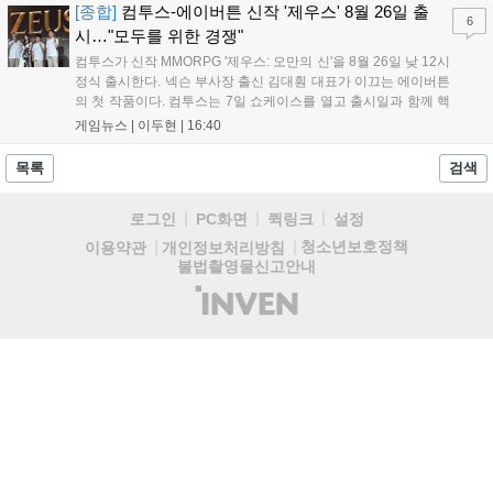
서는 대회 규정에 따라 별도의 유니폼을 착용할 계획이다....
[종합]
컴투스-에이버튼 신작 '제우스' 8월 26일 출
6
시…"모두를 위한 경쟁"
컴투스가 신작 MMORPG '제우스: 오만의 신'을 8월 26일 낮 12시
정식 출시한다. 넥슨 부사장 출신 김대훤 대표가 이끄는 에이버튼
의 첫 작품이다. 컴투스는 7일 쇼케이스를 열고 출시일과 함께 핵
심 콘텐츠, 유료화 정책, 운영 방향을 공개했다. 캐릭터명 선점은
게임뉴스 |
이두현
|
16:40
8월 13일 오후 8시 시작한다. '제우스: 오만의 신'은 최고신 제우스
의 오만으로 균열이...
목록
검색
로그인
PC화면
퀵링크
설정
청소년보호정책
이용약관
개인정보처리방침
불법촬영물신고안내
(주)
인
벤