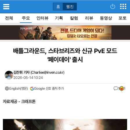
홈
웹진
전체
주요
인터뷰
기획
칼럼
리뷰
동영상
포토
배틀그라운드, 스타브리즈와 신규 PvE 모드
'페이데이' 출시
김찬휘 기자
(
Charliee@inven.co.kr
)
2026-05-14 10:24
English(영문)
Google 선호 출처 추가
1
1
자료제공 - 크래프톤