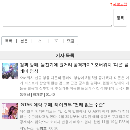
새로고침
등록
목록
|
본문
|
△
|
▽
|
댓글
기사 목록
검과 방패, 돌진기에 원거리 공격까지? 오버워치 '디몬' 플
레이 영상
오버워치 신규 영웅 디몬의 플레이 영상이 8월 8일 공개됐다. 디몬은 메
카 비스트에 탑승해 한손 검으로 근접 공격을 펼치며, 왼팔의 방패와 캐
논을 활용해 전투한다. 추진기를 이용한 돌진기와 참격 형태의 궁극기를
보유했고, 메카 파괴 시 맨몸으로 기관총을 사용하는 특징이 있다. 디몬
동영상 |
정재훈
|
01:40
은 오는 8월 12일 시작되는 시즌4 부산의 영웅들 업데이트를 통해 정식
출시될 예정이다....
'GTA6' 예약 구매, 테이크투 "전례 없는 수준"
테이크투 인터랙티브는 7일 실적 발표에서 'GTA6'의 예약 판매가 전례
없는 수준이라고 밝혔다. 6월 25일부터 시작된 예약 물량은 구체적으로
공개되지 않았으나 소비자 반응이 매우 뜨겁다. 한편 11월 19일 PS5와
Xbox 시리즈 X|S로 정식 출시될 예정이며, 록스타 게임즈는 한국 시각
게임뉴스 |
김병호
|
00:26