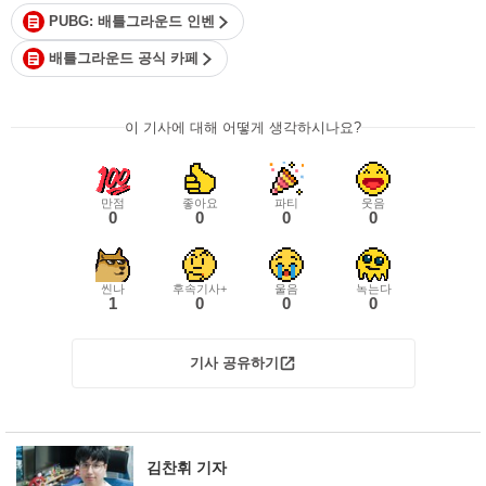
PUBG: 배틀그라운드 인벤
배틀그라운드 공식 카페
이 기사에 대해 어떻게 생각하시나요?
만점
좋아요
파티
웃음
0
0
0
0
씬나
후속기사+
울음
녹는다
1
0
0
0
기사 공유하기
김찬휘 기자