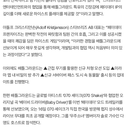
보다 전략적이고 팀 기반의 플레이 경험을 선보이고자 했다”며, “스타브리즈
엔터테인먼트와의 협업을 통해 배틀그라운드 특유의 긴장감에 페이데이 IP의
깊이를 더해 새로운 하이스트 플레이를 제공할 것”이라고 말했다.
아돌프 크리스티얀손(Adolf Kristjansson) 스타브리즈 AB 대표는 “페이데이
프랜차이즈는 완벽한 작전의 짜릿함과 팀원 간의 호흡, 그리고 이를 성공시켰
을 때의 쾌감을 담은 하이스트 게임”이라며, “이러한 경험을 배틀그라운드에
선보이게 되어 매우 뜻깊게 생각하며, 개발팀과의 협업 역시 처음부터 의미 있
는 과정이었다”고 밝혔다.
이외에도 배틀그라운드는 ▲근접 무기를 활용한 신규 처형 모션 도입 ▲미라
마 맵 내 비밀의 방 추가 ▲신규 서바이버 패스 ‘도시 속 동물들’ 출시 등의 업데
이트를 진행했다.
한편 배틀그라운드는 글로벌 아티스트 ‘070 셰이크(070 Shake)’와 협업한 오
리지널 곡 ‘베이비 드라이버(Baby Driver)’를 이번 ‘페이데이’ 모드 트레일러를
통해 선보였으며, 오는 16일 070 셰이크가 직접 한국을 방문해 펍지 성수에서
라이브 무대를 최초 공개할 예정이다. 그룹 ‘우주소녀’ 멤버이자 솔로 가수인 다
영도 호스트로 참석한다.