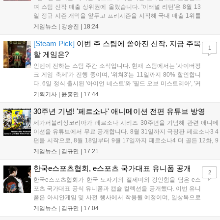
며 스팀 신작 매출 상위권에 올랐습니다. '이터널 리턴'은 8월 13
일 정규 시즌 개막을 앞두고 프리시즌을 시작해 국내 매출 1위를
기록했습니다. 25주년을 맞은 '고스트 리콘' 시리즈는 8월 6일 쇼
게임뉴스 |
강승진
|
18:24
케이스와 함께 대규모 할인을 진행하며 순위가 급상승했고, 신작
'마블 투혼: 파이팅 소울즈'와 레트로 수리 시뮬레이션 '리스토
[Steam Pick]
이번 주 스팀에 쏟아진 신작, 지금 주목
1
리'도 스팀에 정식 출시되었습니다....
할 게임은?
인벤이 전하는 스팀 주간 소식입니다. 현재 스팀에서는 '사이버펑
크 게임 축제'가 진행 중이며, '위쳐3'는 11일까지 80% 할인합니
다. 6일 정식 출시된 '아이언 네스트'와 '필드 오브 미스트리아', '커
세어 코브'가 호평받고 있습니다. 한편, 7일 출시된 '마블 투혼'은
기획기사 |
윤홍만
|
17:44
태그 시스템에 대한 호불호가 갈리며 복합적 평가를 기록 중입니
다. 유비소프트의 '고스트리콘: 와일드랜드'는 7년 만의 대규모 업
30주년 기념! '페르소나' 애니메이션 전편 유튜브 방영
데이트 '라스트 라이츠'와 함께 95% 할인 중입니다....
세가퍼블리싱코리아가 페르소나 시리즈 30주년을 기념해 관련 애니메
이션을 유튜브에서 무료 공개합니다. 8월 31일까지 극장판 페르소나3 4
편을 시작으로, 8월 18일부터 9월 17일까지 페르소나4 더 골든 12화, 9
월 15일부터 10월 14일까지 페르소나5 시리즈가 순차 공개됩니다. 또한
게임뉴스 |
김규만
|
17:21
8월 16일까지 SNS를 통해 축하 메시지를 모집하며, 선정된 내용은 기념
영상 및 대형 전광판에 소개될 예정입니다....
한국e스포츠협회, e스포츠 국가대표 유니폼 공개
2
한국e스포츠협회가 한국 도자기의 절제미와 강인함을 담은 e스
포츠 국가대표 공식 유니폼과 캡슐 컬렉션을 공개했다. 이번 유니
폼은 아시안게임 및 사전 행사에서 착용될 예정이며, 일상복으로
구성된 컬렉션은 오는 8월 28일부터 골스튜디오 공식 홈페이지
게임뉴스 |
김규만
|
17:04
와 무신사, 오프라인 매장에서 판매된다. 다만 아시안게임 결선에