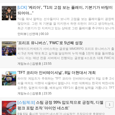
28일 오전 4시 넷플릭스를 통해 장편 영상 'Grand Theft Auto VI: An
Extended Look'을 최초 공개할 계획이다....
[LCK]
'케리아', "T1의 고점 보는 플레이, 기본기가 바탕이
되어야..."
"다들 워낙 잘하는 선수들이다 보니까 고점을 보는 플레이들이 굉장히
많았어요. 그런 게 기본을 잘 지키면서 하면 리턴이 크다고 생각하는데,
최근 기본기가 안 지켜지고 있는 상태로 그런 플레이를 추구하다 보니까
팀적으로 안 좋은 사고가 계속 많이 났던 것 같습니다." T1은 6일 서울 종
인터뷰 |
신연재
|
00:10
로구 치지직 롤파크에서 열린 '2026 LoL 챔피언스 코리아(LCK)'...
'프리프 유니버스', 'FWC'로 5년째 성장
위메이드커넥트가 서비스하는 글로벌 MMORPG 프리프 유니버스가 출
시 5년 차에 역대 최고 실적을 달성하며 누적 매출 1천억 원을 돌파했습
니다. 이는 매년 전용 서버에서 진행되는 글로벌 e스포츠 대회 FWC의
영향이 큽니다. FWC는 이용자가 동일한 조건에서 시즌을 함께 즐기는
게임뉴스 |
김병호
|
23:55
구조로, 올해 4월 시작된 FWC 2026은 전년 대비 매출과 이용자 지표가
대폭 상승하는 성과를 냈습니다. 오는 10월 필리핀 마닐라에서 총상금
'TFT 코리아 인비테이셔널', 8일 더현대서 개최
11만 달러 규모의 제4회 FWC 그랜드 파이널이 개최될 예정이며, 위메
라이엇 게임즈가 주최하는 'TFT 코리아 인비테이셔널'이 8일 오후 2시
이드커넥트는 이를 통해 커뮤니티 중심의 장기 성장 모델을 지속할 방침
서울 여의도 더현대 서울에서 열립니다. 이번 대회에는 한국의 박찬서와
입니다....
김주한, 일본의 타이틀, 베트남의 YBY1이 출전해 실력을 겨룹니다. TFT
는 소속팀 없이 개인 자격으로 참가하는 독특한 대회 구조를 가지며, 누
게임뉴스 |
김병호
|
23:35
구나 참여 가능한 '소파에서 왕관까지'라는 철학을 실천하고 있습니다.
17일까지 이어지는 이번 행사는 신규 세트 체험과 공연 등 다양한 즐길
[스팀체크]
스팀 긍정 99% 압도적으로 긍정적, 디젤
1
거리를 제공하며, 이후 현대백화점 판교점에서도 행사가 이어질 예정입
펑크 포탑 조작 '아이언 네스트'
니다. 연말에는 라스베이거스 오픈이 개최됩니다....
8월 6일 출시된 '아이언 네스트'가 사실적인 조작감으로 호평받으