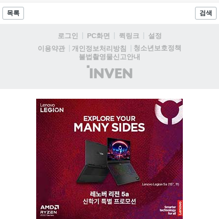
8월 13일 오후 8시 시작한다. '제우스: 오만의 신'은 최고신 제우스
의 오만으로 균열이...
목록
검색
로그인
PC화면
퀵링크
설정
청소년보호정책
이용약관
개인정보처리방침
불법촬영물신고안내
(주)
인
벤