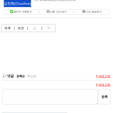
김찬휘
(Charliee)
페이지 구독하기
다른 기사 보기
기사 제보하기
목록
|
본문
|
△
|
▽
댓글
등록순
|
최신순
새로고침
새로고침
등록