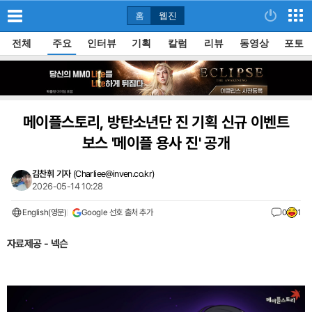
홈
웹진
전체
주요
인터뷰
기획
칼럼
리뷰
동영상
포토
메이플스토리, 방탄소년단 진 기획 신규 이벤트
보스 '메이플 용사 진' 공개
김찬휘 기자
(
Charliee@inven.co.kr
)
2026-05-14 10:28
English(영문)
Google 선호 출처 추가
0
1
자료제공 - 넥슨