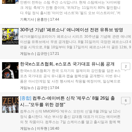
인벤이 전하는 스팀 주간 소식입니다. 현재 스팀에서는 '사이버펑
크 게임 축제'가 진행 중이며, '위쳐3'는 11일까지 80% 할인합니
다. 6일 정식 출시된 '아이언 네스트'와 '필드 오브 미스트리아', '커
세어 코브'가 호평받고 있습니다. 한편, 7일 출시된 '마블 투혼'은
기획기사 |
윤홍만
|
17:44
태그 시스템에 대한 호불호가 갈리며 복합적 평가를 기록 중입니
다. 유비소프트의 '고스트리콘: 와일드랜드'는 7년 만의 대규모 업
30주년 기념! '페르소나' 애니메이션 전편 유튜브 방영
데이트 '라스트 라이츠'와 함께 95% 할인 중입니다....
세가퍼블리싱코리아가 페르소나 시리즈 30주년을 기념해 관련 애니메
이션을 유튜브에서 무료 공개합니다. 8월 31일까지 극장판 페르소나3 4
편을 시작으로, 8월 18일부터 9월 17일까지 페르소나4 더 골든 12화, 9
월 15일부터 10월 14일까지 페르소나5 시리즈가 순차 공개됩니다. 또한
게임뉴스 |
김규만
|
17:21
8월 16일까지 SNS를 통해 축하 메시지를 모집하며, 선정된 내용은 기념
영상 및 대형 전광판에 소개될 예정입니다....
한국e스포츠협회, e스포츠 국가대표 유니폼 공개
2
한국e스포츠협회가 한국 도자기의 절제미와 강인함을 담은 e스
포츠 국가대표 공식 유니폼과 캡슐 컬렉션을 공개했다. 이번 유니
폼은 아시안게임 및 사전 행사에서 착용될 예정이며, 일상복으로
구성된 컬렉션은 오는 8월 28일부터 골스튜디오 공식 홈페이지
게임뉴스 |
김규만
|
17:04
와 무신사, 오프라인 매장에서 판매된다. 다만 아시안게임 결선에
서는 대회 규정에 따라 별도의 유니폼을 착용할 계획이다....
[종합]
컴투스-에이버튼 신작 '제우스' 8월 26일 출
6
시…"모두를 위한 경쟁"
컴투스가 신작 MMORPG '제우스: 오만의 신'을 8월 26일 낮 12시
정식 출시한다. 넥슨 부사장 출신 김대훤 대표가 이끄는 에이버튼
의 첫 작품이다. 컴투스는 7일 쇼케이스를 열고 출시일과 함께 핵
심 콘텐츠, 유료화 정책, 운영 방향을 공개했다. 캐릭터명 선점은
게임뉴스 |
이두현
|
16:40