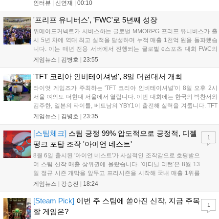
를 추구하다 보니까 팀적으로 안 좋은 사고가 계속 많이 났던 것
인터뷰 |
신연재
|
00:10
같습니다." T1은 6일 서울 종로구 치지직 롤파크에서 열린 '2026
LoL 챔피언스 코리아(LCK)'...
'프리프 유니버스', 'FWC'로 5년째 성장
위메이드커넥트가 서비스하는 글로벌 MMORPG 프리프 유니버스가 출
시 5년 차에 역대 최고 실적을 달성하며 누적 매출 1천억 원을 돌파했습
니다. 이는 매년 전용 서버에서 진행되는 글로벌 e스포츠 대회 FWC의
영향이 큽니다. FWC는 이용자가 동일한 조건에서 시즌을 함께 즐기는
게임뉴스 |
김병호
|
23:55
구조로, 올해 4월 시작된 FWC 2026은 전년 대비 매출과 이용자 지표가
대폭 상승하는 성과를 냈습니다. 오는 10월 필리핀 마닐라에서 총상금
'TFT 코리아 인비테이셔널', 8일 더현대서 개최
11만 달러 규모의 제4회 FWC 그랜드 파이널이 개최될 예정이며, 위메
라이엇 게임즈가 주최하는 'TFT 코리아 인비테이셔널'이 8일 오후 2시
이드커넥트는 이를 통해 커뮤니티 중심의 장기 성장 모델을 지속할 방침
서울 여의도 더현대 서울에서 열립니다. 이번 대회에는 한국의 박찬서와
입니다....
김주한, 일본의 타이틀, 베트남의 YBY1이 출전해 실력을 겨룹니다. TFT
는 소속팀 없이 개인 자격으로 참가하는 독특한 대회 구조를 가지며, 누
게임뉴스 |
김병호
|
23:35
구나 참여 가능한 '소파에서 왕관까지'라는 철학을 실천하고 있습니다.
17일까지 이어지는 이번 행사는 신규 세트 체험과 공연 등 다양한 즐길
[스팀체크]
스팀 긍정 99% 압도적으로 긍정적, 디젤
1
거리를 제공하며, 이후 현대백화점 판교점에서도 행사가 이어질 예정입
펑크 포탑 조작 '아이언 네스트'
니다. 연말에는 라스베이거스 오픈이 개최됩니다....
8월 6일 출시된 '아이언 네스트'가 사실적인 조작감으로 호평받으
며 스팀 신작 매출 상위권에 올랐습니다. '이터널 리턴'은 8월 13
일 정규 시즌 개막을 앞두고 프리시즌을 시작해 국내 매출 1위를
기록했습니다. 25주년을 맞은 '고스트 리콘' 시리즈는 8월 6일 쇼
게임뉴스 |
강승진
|
18:24
케이스와 함께 대규모 할인을 진행하며 순위가 급상승했고, 신작
'마블 투혼: 파이팅 소울즈'와 레트로 수리 시뮬레이션 '리스토
[Steam Pick]
이번 주 스팀에 쏟아진 신작, 지금 주목
1
리'도 스팀에 정식 출시되었습니다....
할 게임은?