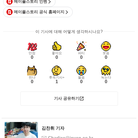
메이플스토리 인벤
메이플스토리 공식 홈페이지
이 기사에 대해 어떻게 생각하시나요?
만점
좋아요
파티
웃음
0
0
0
0
씬나
후속기사+
울음
녹는다
0
1
0
0
기사 공유하기
김찬휘 기자
Charliee@inven.co.kr