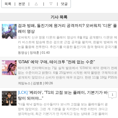
목록
|
본문
|
△
|
▽
|
댓글
기사 목록
검과 방패, 돌진기에 원거리 공격까지? 오버워치 '디몬' 플
레이 영상
오버워치 신규 영웅 디몬의 플레이 영상이 8월 8일 공개됐다. 디몬은 메
카 비스트에 탑승해 한손 검으로 근접 공격을 펼치며, 왼팔의 방패와 캐
논을 활용해 전투한다. 추진기를 이용한 돌진기와 참격 형태의 궁극기를
보유했고, 메카 파괴 시 맨몸으로 기관총을 사용하는 특징이 있다. 디몬
동영상 |
정재훈
|
01:40
은 오는 8월 12일 시작되는 시즌4 부산의 영웅들 업데이트를 통해 정식
출시될 예정이다....
'GTA6' 예약 구매, 테이크투 "전례 없는 수준"
테이크투 인터랙티브는 7일 실적 발표에서 'GTA6'의 예약 판매가 전례
없는 수준이라고 밝혔다. 6월 25일부터 시작된 예약 물량은 구체적으로
공개되지 않았으나 소비자 반응이 매우 뜨겁다. 한편 11월 19일 PS5와
Xbox 시리즈 X|S로 정식 출시될 예정이며, 록스타 게임즈는 한국 시각
게임뉴스 |
김병호
|
00:26
28일 오전 4시 넷플릭스를 통해 장편 영상 'Grand Theft Auto VI: An
Extended Look'을 최초 공개할 계획이다....
[LCK]
'케리아', "T1의 고점 보는 플레이, 기본기가 바
1
탕이 되어야..."
"다들 워낙 잘하는 선수들이다 보니까 고점을 보는 플레이들이 굉
장히 많았어요. 그런 게 기본을 잘 지키면서 하면 리턴이 크다고
생각하는데, 최근 기본기가 안 지켜지고 있는 상태로 그런 플레이