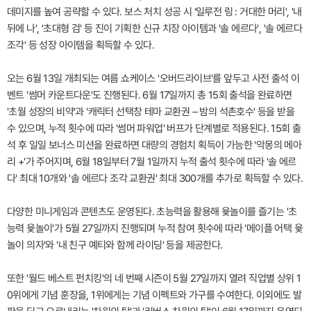
데미지를 높여 공략할 수 있다. 보스 처치 성공 시 '일루전 링 : 거대한 머리', '내
뒤에 나', '초대형 검' 등 진이 기획한 신규 치장 아이템과 '솔 에르다', '솔 에르다
조각' 등 성장 아이템을 획득할 수 있다.
오는 6월 13일 개최되는 여름 쇼케이스 '오버드라이브'를 앞두고 사전 출석 이
벤트 '썸머 카운트다운'도 진행된다. 6월 17일까지 총 15회 출석을 완료하면
'초월 성장의 비약'과 '캐릭터 선택창 테마 교환권 – 밤의 석촌호수' 등을 받을
수 있으며, 누적 횟수에 따라 '썸머 파워업' 버프가 단계별로 적용된다. 15회 출
석 후 일일 보너스 미션을 완료하면 대량의 경험치 획득이 가능한 '악몽의 메아
리 +'가 주어지며, 6월 18일부터 7월 1일까지 누적 출석 횟수에 따라 '솔 에르
다' 최대 10개와 '솔 에르다 조각 교환권' 최대 300개를 추가로 획득할 수 있다.
다양한 미니게임과 콘텐츠도 운영된다. 초능력을 활용해 윷놀이를 즐기는 '초
능력 윷놀이'가 5월 27일까지 진행되며 누적 참여 횟수에 따라 '메이플 어택 윷
놀이 의자'와 '내 친구 예티와 함께 라이딩' 등을 제공한다.
또한 '월드 베스트 펀치킹'의 네 번째 시즌이 5월 27일까지 열려 직업별 상위 1
0위에게 기념 훈장을, 1위에게는 기념 이펙트와 가구를 수여한다. 이외에도 발