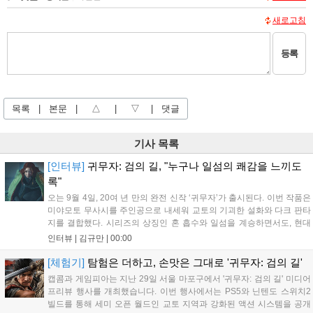
새로고침
등록
목록
|
본문
|
△
|
▽
|
댓글
기사 목록
[인터뷰]
귀무자: 검의 길, "누구나 일섬의 쾌감을 느끼도
록"
오는 9월 4일, 20여 년 만의 완전 신작 ‘귀무자’가 출시된다. 이번 작품은
미야모토 무사시를 주인공으로 내세워 교토의 기괴한 설화와 다크 판타
지를 결합했다. 시리즈의 상징인 혼 흡수와 일섬을 계승하면서도, 현대
적인 검극 액션과 '무너뜨리기 일섬'을 더해 전투의 깊이를 더했다. 개발
인터뷰 |
김규만
|
00:00
진은 정해진 공략법 대신 플레이어의 선택에 따른 사무라이 액션을 구현
하고자 했으며, 실제 검술 전문가의 모션 캡처를 통해 리얼리티를 극대
[체험기]
탐험은 더하고, 손맛은 그대로 '귀무자: 검의 길'
화했다. 세계관을 새롭게 재구성한 이번 신작은 기존 시리즈와 설정은
캡콤과 게임피아는 지난 29일 서울 마포구에서 '귀무자: 검의 길' 미디어
다르지만, 특유의 통쾌한 손맛과 다크 판타지 분위기를 충실히 담아내어
프리뷰 행사를 개최했습니다. 이번 행사에서는 PS5와 닌텐도 스위치2
시리즈 팬과 신규 이용자 모두에게 새로운 재미를 선사할 예정이다....
빌드를 통해 세미 오픈 월드인 교토 지역과 강화된 액션 시스템을 공개