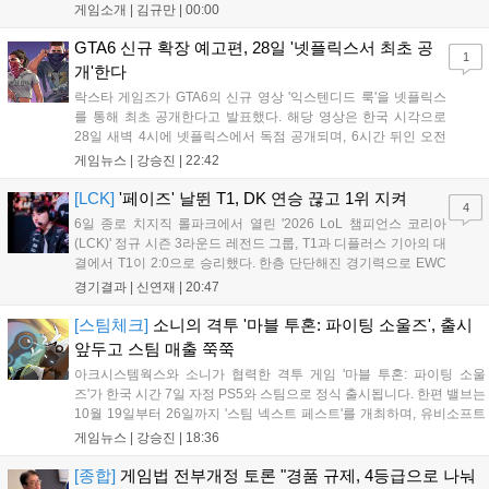
했습니다. 주인공 미야모토 무사시가 오니를 정화하는 과정을 담았으며,
게임소개 |
김규만
|
00:00
패링과 혼 흡수 등 전략적 전투 요소가 특징입니다. 정식 출시를 앞두고
탄탄한 게임성을 선보여 기대감을 높였습니다....
GTA6 신규 확장 예고편, 28일 '넷플릭스서 최초 공
1
개'한다
락스타 게임즈가 GTA6의 신규 영상 '익스텐디드 룩'을 넷플릭스
를 통해 최초 공개한다고 발표했다. 해당 영상은 한국 시각으로
28일 새벽 4시에 넷플릭스에서 독점 공개되며, 6시간 뒤인 오전
10시부터 공식 유튜브와 홈페이지에서도 확인할 수 있다. 기존보
게임뉴스 |
강승진
|
22:42
다 게임플레이 비중이 클 것으로 기대되는 가운데, 넷플릭스와의
이례적인 협업이 향후 게임 마케팅 방식에 어떤 변화를 가져올지
[LCK]
'페이즈' 날뛴 T1, DK 연승 끊고 1위 지켜
4
전 세계 팬들의 이목이 쏠리고 있다....
6일 종로 치지직 롤파크에서 열린 '2026 LoL 챔피언스 코리아
(LCK)' 정규 시즌 3라운드 레전드 그룹, T1과 디플러스 기아의 대
결에서 T1이 2:0으로 승리했다. 한층 단단해진 경기력으로 EWC
우승을 기점으로 파죽지세의 연승을 이어가던 디플러스 기아를
경기결과 |
신연재
|
20:47
잠재웠다. 1세트, T1이 앞서갔다. 바텀 듀오 킬로 주도권을 잡은
T1은 첫 드래곤을 두드렸...
[스팀체크]
소니의 격투 '마블 투혼: 파이팅 소울즈', 출시
앞두고 스팀 매출 쭉쭉
아크시스템웍스와 소니가 협력한 격투 게임 '마블 투혼: 파이팅 소울
즈'가 한국 시간 7일 자정 PS5와 스팀으로 정식 출시됩니다. 한편 밸브는
10월 19일부터 26일까지 '스팀 넥스트 페스트'를 개최하며, 유비소프트
의 '더 디비전 리서전스'가 스팀에 출시되었고, 농장 시뮬레이션 '돌록 타
게임뉴스 |
강승진
|
18:36
운'은 얼리액세스를 마치고 정식 서비스를 시작했습니다. 이번 신작들은
각기 다른 장르에서 이용자들의 기대를 모으고 있습니다....
[종합]
게임법 전부개정 토론 "경품 규제, 4등급으로 나눠