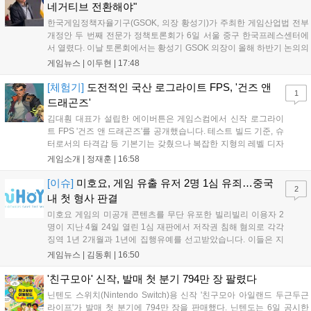
네거티브 전환해야"
한국게임정책자율기구(GSOK, 의장 황성기)가 주최한 게임산업법 전부
개정안 두 번째 전문가 정책토론회가 6일 서울 중구 한국프레스센터에
서 열렸다. 이날 토론회에서는 황성기 GSOK 의장이 올해 하반기 논의의
주요 쟁점과 성과를 짚은 데 이어, 박종현 한양대 법학전문대학원 교수
게임뉴스 |
이두현
|
17:48
가 게임진흥원 등 게임 관련 거버넌스를, 이병찬 법무법인 온새미로 변
호사가 게임 등...
[체험기]
도전적인 국산 로그라이트 FPS, '건즈 앤
1
드래곤즈'
김대훤 대표가 설립한 에이버튼은 게임스컴에서 신작 로그라이
트 FPS '건즈 앤 드래곤즈'를 공개했습니다. 테스트 빌드 기준, 슈
터로서의 타격감 등 기본기는 갖췄으나 복잡한 지형의 레벨 디자
인은 개선이 필요해 보입니다. 또한, 성장 트랙의 과도한 분절과
게임소개 |
정재훈
|
16:58
무기 다양성 부족 등 로그라이트 장르적 재미 측면에서도 보완이
요구됩니다. 개발사는 향후 캐릭터 추가 등을 통해 게임성을 다듬
[이슈]
미호요, 게임 유출 유저 2명 1심 유죄…중국
2
어 경쟁력을 확보할 계획입니다....
내 첫 형사 판결
미호요 게임의 미공개 콘텐츠를 무단 유포한 빌리빌리 이용자 2
명이 지난 4월 24일 열린 1심 재판에서 저작권 침해 혐의로 각각
징역 1년 2개월과 1년에 집행유예를 선고받았습니다. 이들은 지
난해 7월부터 원신 등 주요 게임의 영상을 유포해 60만 회 이상의
게임뉴스 |
김동휘
|
16:50
조회수를 기록했습니다. 미호요는 이번 판결이 새 사법해석 시행
이후 중국 내 첫 형사사건임을 강조하며 향후 무단 유출에 강경
'친구모아' 신작, 발매 첫 분기 794만 장 팔렸다
대응할 방침입니다....
닌텐도 스위치(Nintendo Switch)용 신작 '친구모아 아일랜드 두근두근
라이프'가 발매 첫 분기에 794만 장을 판매했다. 닌텐도는 6일 공시한