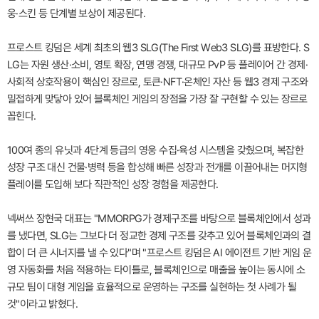
웅·스킨 등 단계별 보상이 제공된다.
프로스트 킹덤은 세계 최초의 웹3 SLG(The First Web3 SLG)를 표방한다. S
LG는 자원 생산·소비, 영토 확장, 연맹 경쟁, 대규모 PvP 등 플레이어 간 경제·
사회적 상호작용이 핵심인 장르로, 토큰·NFT·온체인 자산 등 웹3 경제 구조와
밀접하게 맞닿아 있어 블록체인 게임의 장점을 가장 잘 구현할 수 있는 장르로
꼽힌다.
100여 종의 유닛과 4단계 등급의 영웅 수집·육성 시스템을 갖췄으며, 복잡한
성장 구조 대신 건물·병력 등을 합성해 빠른 성장과 전개를 이끌어내는 머지형
플레이를 도입해 보다 직관적인 성장 경험을 제공한다.
넥써쓰 장현국 대표는 "MMORPG가 경제구조를 바탕으로 블록체인에서 성과
를 냈다면, SLG는 그보다 더 정교한 경제 구조를 갖추고 있어 블록체인과의 결
합이 더 큰 시너지를 낼 수 있다"며 "프로스트 킹덤은 AI 에이전트 기반 게임 운
영 자동화를 처음 적용하는 타이틀로, 블록체인으로 매출을 높이는 동시에 소
규모 팀이 대형 게임을 효율적으로 운영하는 구조를 실현하는 첫 사례가 될
것"이라고 밝혔다.