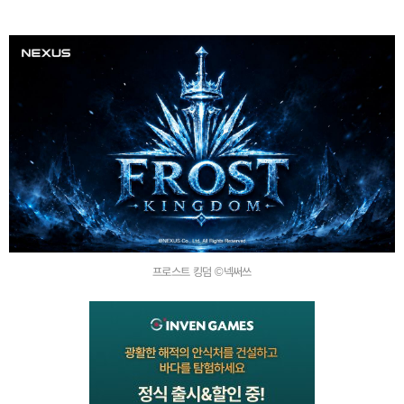
프로스트 킹덤 ©넥써쓰