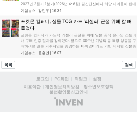
2027년 3월기 1분기(2026년 4~6월) 결산단신에서 해당 타이틀이 판매
를 크게 늘렸다고 밝혔다. 4월 16일 발매된 이 작품은 약 2개월 반 만에
게임뉴스 |
강민우
|
16:34
794만 장을 기록하며, 같은 기간 닌텐도 스위치...
포켓몬 컴퍼니, 실물 TCG 카드 '리셀러' 근절 위해 칼 빼
들었다
포켓몬 컴퍼니가 카드팩 리셀러 근절을 위해 일본 공식 온라인 스토어
내 구매 인증 절차를 강화했다. 앞으로 30주년 기념팩 등 특정 상품을 구
매하려면 일본 거주자임을 증명하는 마이넘버카드 기반 디지털 신분증
이 필수다. 해당 상품들은 온라인 추첨제로만 판매되며, 이번 조치는 과
게임뉴스 |
윤홍만
|
16:07
도한 가격 급등을 막기 위한 특단의 대책이다. 향후 포켓몬 컴퍼니의 이
러한 정책이 시장 물량 안정화에 어떤 영향을 미칠지 업계의 이목이 쏠
목록
검색
리고 있다....
로그인
PC화면
퀵링크
설정
청소년보호정책
이용약관
개인정보처리방침
불법촬영물신고안내
(주)
인
벤