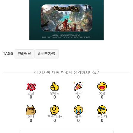
TAGS:
#넥써쓰
#보도자료
이 기사에 대해 어떻게 생각하시나요?
만점
좋아요
파티
웃음
0
0
0
0
씬나
후속기사+
울음
녹는다
0
0
0
0