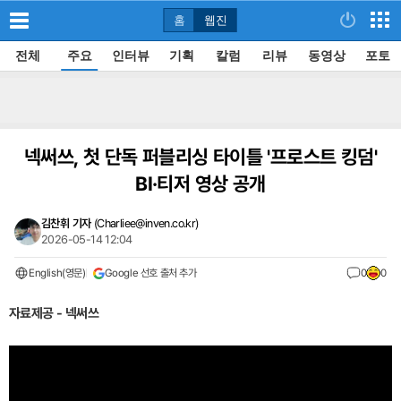
홈
웹진
전체
주요
인터뷰
기획
칼럼
리뷰
동영상
포토
넥써쓰, 첫 단독 퍼블리싱 타이틀 '프로스트 킹덤'
BI·티저 영상 공개
김찬휘 기자
(
Charliee@inven.co.kr
)
2026-05-14 12:04
English(영문)
Google 선호 출처 추가
0
0
자료제공 - 넥써쓰