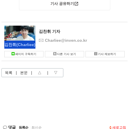
기사 공유하기
김찬휘 기자
Charliee@inven.co.kr
김찬휘
(Charliee)
페이지 구독하기
다른 기사 보기
기사 제보하기
목록
|
본문
|
△
|
▽
댓글
등록순
|
최신순
새로고침