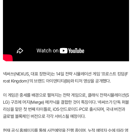
넥써쓰(NEXUS, 대표 장현국)는 14일 전략 시뮬레이션 게임 '프로스트 킹덤(F
rost Kingdom)'의 브랜드 아이덴티티(BI)와 티저 영상을 공개했다.
이 게임은 중세를 배경으로 펼쳐지는 전략 게임으로, 클래식 전략시뮬레이션(S
LG) 구조에 머지(Merge) 메카닉을 결합한 것이 특징이다. 넥써쓰가 단독 퍼블
리싱을 맡은 첫 번째 타이틀로, iOS·안드로이드·PC로 출시되며, 국내 버전과
글로벌 블록체인 버전으로 각각 서비스될 예정이다.
현재 공식 홈페이지를 통해 사전예약을 진행 중이며, 누적 예약자 수에 따라 영