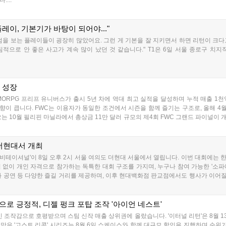
 플레이, 기본기가 바탕이 되어야..."
점을 보는 플레이들이 굉장히 많았어요. 그런 게 기본을 잘 지키면서 하면 리턴이 크다
으로 안 좋은 사고가 계속 많이 났던 것 같습니다." T1은 6일 서울 종로구 치지직 
째 성장
RPG 프리프 유니버스가 출시 5년 차에 역대 최고 실적을 달성하며 누적 매출 1천
향이 큽니다. FWC는 이용자가 동일한 조건에서 시즌을 함께 즐기는 구조로, 올해 4월 
는 10월 필리핀 마닐라에서 총상금 11만 달러 규모의 제4회 FWC 그랜드 파이널이
입니다....
 더현대서 개최
인비테이셔널'이 8일 오후 2시 서울 여의도 더현대 서울에서 열립니다. 이번 대회에는 한
팀 없이 개인 자격으로 참가하는 독특한 대회 구조를 가지며, 누구나 참여 가능한 '소
과 공연 등 다양한 즐길 거리를 제공하며, 이후 현대백화점 판교점에서도 행사가 이
으로 긍정적, 디젤 펑크 포탑 조작 '아이언 네스트'
적인 조작감으로 호평받으며 스팀 신작 매출 상위권에 올랐습니다. '이터널 리턴'은 8월 
 맞은 '고스트 리콘' 시리즈는 8월 6일 쇼케이스와 함께 대규모 할인을 진행하며 순위가