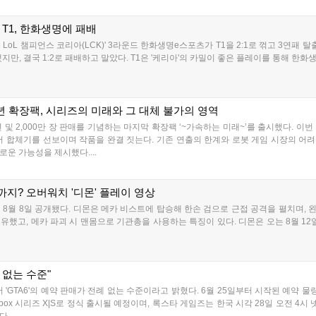
한 T1, 한화생명에 패배
 LoL 챔피언스 코리아(LCK)' 3라운드 한화생명e스포츠가 T1을 2:1로 꺾고 3연패 탈
지만, 결국 1:2로 패배하고 말았다. T1은 '케리아'의 카밀이 좋은 플레이를 통해 한화생
년 확장팩, 시리즈의 미래와 그 대체 불가의 영역
및 2,000만 장 판매를 기념하는 마지막 확장팩 ‘~가속하는 미래~’를 출시했다. 이번
 합체기를 선보이며 작품을 완결 짓는다. 기존 연출의 한계와 로봇 게임 시장의 어
운 가능성을 제시했다....
지? 오버워치 '디몬' 플레이 영상
8월 8일 공개됐다. 디몬은 메카 비스트에 탑승해 한손 검으로 근접 공격을 펼치며,
했고, 메카 파괴 시 맨몸으로 기관총을 사용하는 특징이 있다. 디몬은 오는 8월 1
례 없는 수준"
'GTA6'의 예약 판매가 전례 없는 수준이라고 밝혔다. 6월 25일부터 시작된 예약
box 시리즈 X|S로 정식 출시될 예정이며, 록스타 게임즈는 한국 시각 28일 오전 4시 넷플릭스를
....