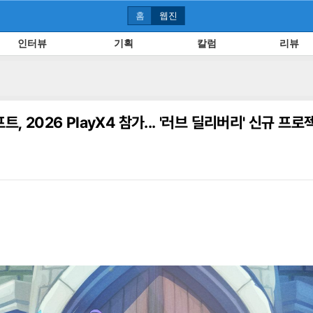
홈
웹진
인터뷰
기획
칼럼
리뷰
, 2026 PlayX4 참가... '러브 딜리버리' 신규 프