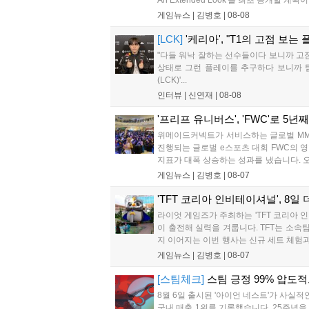
게임뉴스 |
김병호
|
08-08
[LCK]
'케리아', "T1의 고점 보는
"다들 워낙 잘하는 선수들이다 보니까 고
상태로 그런 플레이를 추구하다 보니까 팀적
(LCK)'...
인터뷰 |
신연재
|
08-08
'프리프 유니버스', 'FWC'로 5년
위메이드커넥트가 서비스하는 글로벌 MMO
진행되는 글로벌 e스포츠 대회 FWC의 영
지표가 대폭 상승하는 성과를 냈습니다. 오
뮤니티 중심의 장기 성장 모델을 지속할 방침
게임뉴스 |
김병호
|
08-07
'TFT 코리아 인비테이셔널', 8일
라이엇 게임즈가 주최하는 'TFT 코리아 
이 출전해 실력을 겨룹니다. TFT는 소속
지 이어지는 이번 행사는 신규 세트 체험
다....
게임뉴스 |
김병호
|
08-07
[스팀체크]
스팀 긍정 99% 압도적
8월 6일 출시된 '아이언 네스트'가 사실
국내 매출 1위를 기록했습니다. 25주년을