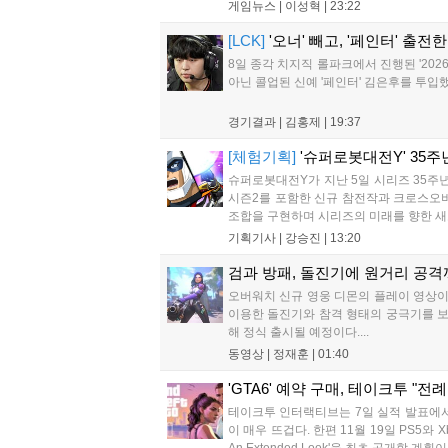
게임뉴스 |
이성혁
|
23:22
[LCK]
'오너' 빼고, '페인터' 출전
8일 종각 치지직 롤파크에서 진행된 '2026
아닌 콜업된 신예 '페인터' 김은후를 투입했
경기결과 |
김홍제
|
19:37
[체험기획]
'슈퍼로봇대전Y' 35주
슈퍼로봇대전Y가 지난 5일 시리즈 35주년 
시즌2를 포함한 신규 참전작과 크로스오버
조합을 구현하며 시리즈의 미래를 향한 새로
기획기사 |
강승진
|
13:20
검과 방패, 돌진기에 원거리 공격까
오버워치 신규 영웅 디몬의 플레이 영상이 
이용한 돌진기와 참격 형태의 궁극기를 보유
해 정식 출시될 예정이다....
동영상 |
정재훈
|
01:40
'GTA6' 예약 구매, 테이크투 "전
테이크투 인터랙티브는 7일 실적 발표에서 
이 매우 뜨겁다. 한편 11월 19일 PS5와 X
An Extended Look'을 최초 공개할 계획이다