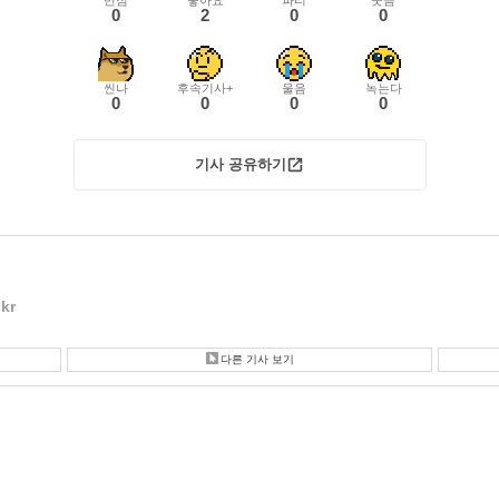
0
2
0
0
씬나
후속기사+
울음
녹는다
0
0
0
0
기사 공유하기
kr
다른 기사 보기