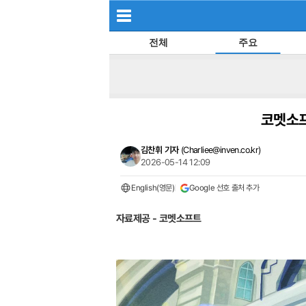
전체
주요
코멧소프트
김찬휘 기자
(
Charliee@inven.co.kr
)
2026-05-14 12:09
English(영문)
Google 선호 출처 추가
자료제공 - 코멧소프트