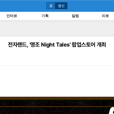
홈
웹진
인터뷰
기획
칼럼
리뷰
전자랜드, '명조 Night Tales' 팝업스토어 개최