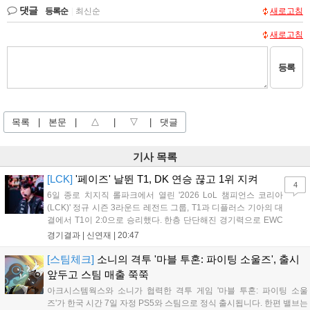
댓글
등록순
|
최신순
새로고침
새로고침
등록
목록
|
본문
|
△
|
▽
|
댓글
기사 목록
[LCK]
'페이즈' 날뛴 T1, DK 연승 끊고 1위 지켜
4
6일 종로 치지직 롤파크에서 열린 '2026 LoL 챔피언스 코리아
(LCK)' 정규 시즌 3라운드 레전드 그룹, T1과 디플러스 기아의 대
결에서 T1이 2:0으로 승리했다. 한층 단단해진 경기력으로 EWC
우승을 기점으로 파죽지세의 연승을 이어가던 디플러스 기아를
경기결과 |
신연재
|
20:47
잠재웠다. 1세트, T1이 앞서갔다. 바텀 듀오 킬로 주도권을 잡은
T1은 첫 드래곤을 두드렸...
[스팀체크]
소니의 격투 '마블 투혼: 파이팅 소울즈', 출시
앞두고 스팀 매출 쭉쭉
아크시스템웍스와 소니가 협력한 격투 게임 '마블 투혼: 파이팅 소울
즈'가 한국 시간 7일 자정 PS5와 스팀으로 정식 출시됩니다. 한편 밸브는