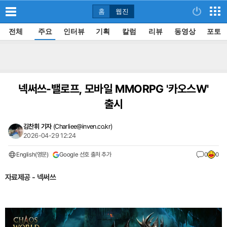
홈
웹진
전체
주요
인터뷰
기획
칼럼
리뷰
동영상
포토
넥써쓰-밸로프, 모바일 MMORPG '카오스W'
출시
김찬휘 기자
(
Charliee@inven.co.kr
)
2026-04-29 12:24
English(영문)
Google 선호 출처 추가
0
0
자료제공 - 넥써쓰