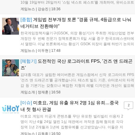
10월 19일부터 26일까지 '스팀 넥스트 페스트'를 개최하며, 유비소프트
의 '더 디비전 리서전스'가 스팀에 출시되었고, 농장 시뮬레이션 '돌록 타
게임뉴스 |
강승진
|
18:36
운'은 얼리액세스를 마치고 정식 서비스를 시작했습니다. 이번 신작들은
각기 다른 장르에서 이용자들의 기대를 모으고 있습니다....
[종합]
게임법 전부개정 토론 "경품 규제, 4등급으로 나눠
네거티브 전환해야"
한국게임정책자율기구(GSOK, 의장 황성기)가 주최한 게임산업법 전부
개정안 두 번째 전문가 정책토론회가 6일 서울 중구 한국프레스센터에
서 열렸다. 이날 토론회에서는 황성기 GSOK 의장이 올해 하반기 논의의
주요 쟁점과 성과를 짚은 데 이어, 박종현 한양대 법학전문대학원 교수
게임뉴스 |
이두현
|
17:48
가 게임진흥원 등 게임 관련 거버넌스를, 이병찬 법무법인 온새미로 변
호사가 게임 등...
[체험기]
도전적인 국산 로그라이트 FPS, '건즈 앤 드래곤
즈'
김대훤 대표가 설립한 에이버튼은 게임스컴에서 신작 로그라이트 FPS
'건즈 앤 드래곤즈'를 공개했습니다. 테스트 빌드 기준, 슈터로서의 타격
감 등 기본기는 갖췄으나 복잡한 지형의 레벨 디자인은 개선이 필요해
보입니다. 또한, 성장 트랙의 과도한 분절과 무기 다양성 부족 등 로그라
게임소개 |
정재훈
|
16:58
이트 장르적 재미 측면에서도 보완이 요구됩니다. 개발사는 향후 캐릭터
추가 등을 통해 게임성을 다듬어 경쟁력을 확보할 계획입니다....
[이슈]
미호요, 게임 유출 유저 2명 1심 유죄…중국
2
내 첫 형사 판결
미호요 게임의 미공개 콘텐츠를 무단 유포한 빌리빌리 이용자 2
명이 지난 4월 24일 열린 1심 재판에서 저작권 침해 혐의로 각각
징역 1년 2개월과 1년에 집행유예를 선고받았습니다. 이들은 지
난해 7월부터 원신 등 주요 게임의 영상을 유포해 60만 회 이상의
게임뉴스 |
김동휘
|
16:50