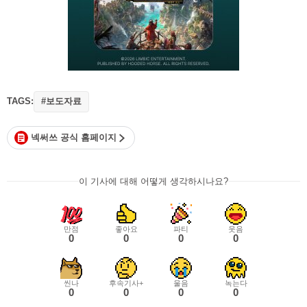
TAGS:
#보도자료
넥써쓰 공식 홈페이지
이 기사에 대해 어떻게 생각하시나요?
만점
좋아요
파티
웃음
0
0
0
0
씬나
후속기사+
울음
녹는다
0
0
0
0