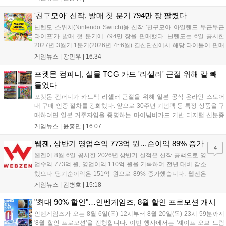
조회수를 기록했습니다. 미호요는 이번 판결이 새 사법해석 시행
이후 중국 내 첫 형사사건임을 강조하며 향후 무단 유출에 강경
'친구모아' 신작, 발매 첫 분기 794만 장 팔렸다
대응할 방침입니다....
닌텐도 스위치(Nintendo Switch)용 신작 '친구모아 아일랜드 두근두근
라이프'가 발매 첫 분기에 794만 장을 판매했다. 닌텐도는 6일 공시한
2027년 3월기 1분기(2026년 4~6월) 결산단신에서 해당 타이틀이 판매
를 크게 늘렸다고 밝혔다. 4월 16일 발매된 이 작품은 약 2개월 반 만에
게임뉴스 |
강민우
|
16:34
794만 장을 기록하며, 같은 기간 닌텐도 스위치...
포켓몬 컴퍼니, 실물 TCG 카드 '리셀러' 근절 위해 칼 빼
들었다
포켓몬 컴퍼니가 카드팩 리셀러 근절을 위해 일본 공식 온라인 스토어
내 구매 인증 절차를 강화했다. 앞으로 30주년 기념팩 등 특정 상품을 구
매하려면 일본 거주자임을 증명하는 마이넘버카드 기반 디지털 신분증
이 필수다. 해당 상품들은 온라인 추첨제로만 판매되며, 이번 조치는 과
게임뉴스 |
윤홍만
|
16:07
도한 가격 급등을 막기 위한 특단의 대책이다. 향후 포켓몬 컴퍼니의 이
러한 정책이 시장 물량 안정화에 어떤 영향을 미칠지 업계의 이목이 쏠
웹젠, 상반기 영업수익 773억 원…순이익 89% 증가
4
리고 있다....
웹젠이 8월 6일 공시한 2026년 상반기 실적은 신작 공백으로 영
업수익 773억 원, 영업이익 110억 원을 기록하며 전년 대비 감소
했으나 당기순이익은 151억 원으로 89% 증가했습니다. 웹젠은
하반기부터 신작 공세를 예고하며 전략게임 '프로젝트 D1'의 정보
게임뉴스 |
김병호
|
15:18
공개와 '게이트 오브 게이츠'의 추가 정보를 발표할 계획입니다.
또한 '테르비스'는 일본 코미케에 출품하며 해외 시장 공략을 강화
"최대 90% 할인"…인벤게임즈, 8월 할인 프로모션 개시
합니다. 김태영 대표는 내년 신작 출시를 위해 하반기 적극적인
인벤게임즈가 오는 8월 6일(목) 12시부터 8월 20일(목) 23시 59분까지
사업 일정을 추진하고 주주가치 제고에 힘쓰겠다고 밝혔습니
'8월 할인 프로모션'을 진행합니다. 이번 행사에서는 '셰이프 오브 드림