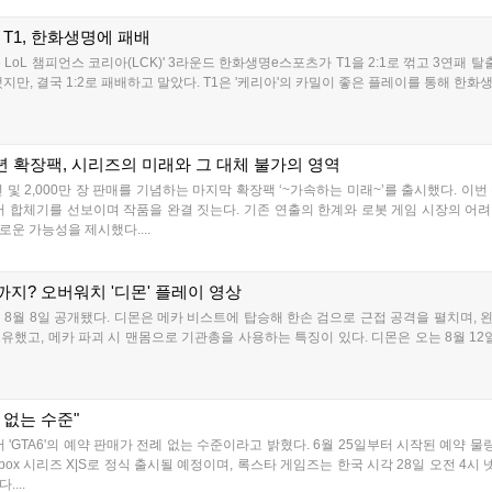
한 T1, 한화생명에 패배
 LoL 챔피언스 코리아(LCK)' 3라운드 한화생명e스포츠가 T1을 2:1로 꺾고 3연패 탈
지만, 결국 1:2로 패배하고 말았다. T1은 '케리아'의 카밀이 좋은 플레이를 통해 한화생
년 확장팩, 시리즈의 미래와 그 대체 불가의 영역
및 2,000만 장 판매를 기념하는 마지막 확장팩 ‘~가속하는 미래~’를 출시했다. 이번
 합체기를 선보이며 작품을 완결 짓는다. 기존 연출의 한계와 로봇 게임 시장의 어
운 가능성을 제시했다....
지? 오버워치 '디몬' 플레이 영상
8월 8일 공개됐다. 디몬은 메카 비스트에 탑승해 한손 검으로 근접 공격을 펼치며,
했고, 메카 파괴 시 맨몸으로 기관총을 사용하는 특징이 있다. 디몬은 오는 8월 1
례 없는 수준"
'GTA6'의 예약 판매가 전례 없는 수준이라고 밝혔다. 6월 25일부터 시작된 예약
box 시리즈 X|S로 정식 출시될 예정이며, 록스타 게임즈는 한국 시각 28일 오전 4시 넷플릭스를
....