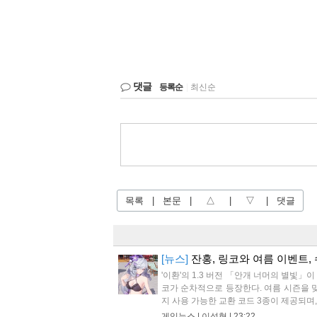
댓글
등록순
|
최신순
목록
|
본문
|
△
|
▽
|
댓글
[뉴스]
잔홍, 링코와 여름 이벤트, 
'이환'의 1.3 버전 「안개 너머의 별빛」
코가 순차적으로 등장한다. 여름 시즌을 맞
지 사용 가능한 교환 코드 3종이 제공되며, 
게임뉴스 |
이성혁
|
23:22