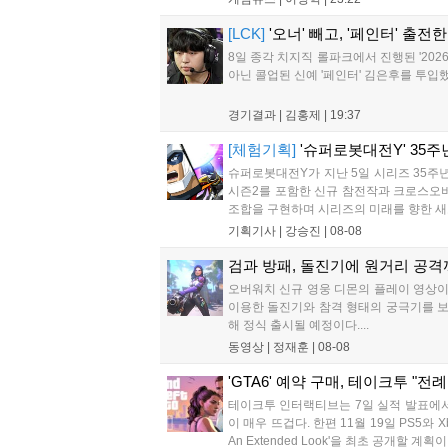
[LCK]
'오너' 빼고, '페인터' 출전
8일 종각 치지직 롤파크에서 진행된 '2026
아닌 콜업된 신예 '페인터' 김은후를 투입했
경기결과 |
김홍제
|
19:37
[체험기획]
'슈퍼로봇대전Y' 35주
슈퍼로봇대전Y가 지난 5일 시리즈 35주년 
시즌2를 포함한 신규 참전작과 크로스오버
조합을 구현하며 시리즈의 미래를 향한 새로
기획기사 |
강승진
|
08-08
검과 방패, 돌진기에 원거리 공격까
오버워치 신규 영웅 디몬의 플레이 영상이 
이용한 돌진기와 참격 형태의 궁극기를 보유
해 정식 출시될 예정이다....
동영상 |
정재훈
|
08-08
'GTA6' 예약 구매, 테이크투 "전
테이크투 인터랙티브는 7일 실적 발표에서 
이 매우 뜨겁다. 한편 11월 19일 PS5와 X
An Extended Look'을 최초 공개할 계획이다