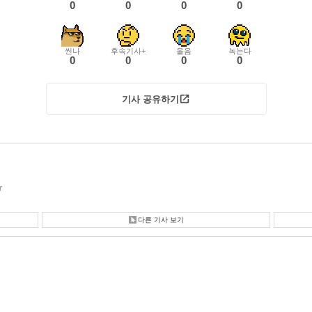
0
0
0
0
씬나
후속기사+
울음
녹는다
0
0
0
0
기사 공유하기
r
다른 기사 보기