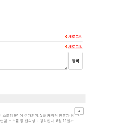
새로고침
새로고침
등록
4
인 스토리 6장이 추가되며, S급 캐릭터 잔홍과 링
랜덤 코스튬 등 편의성도 강화된다. 8월 11일까