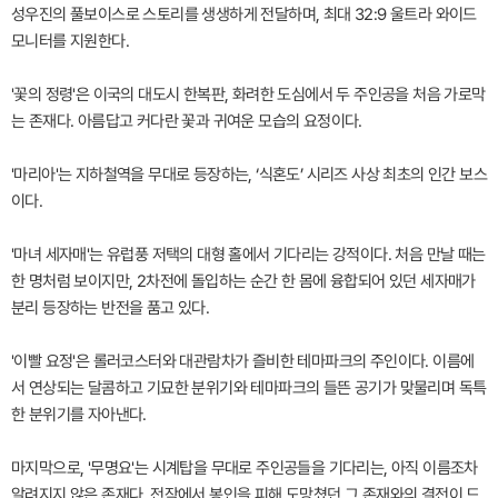
성우진의 풀보이스로 스토리를 생생하게 전달하며, 최대 32:9 울트라 와이드
모니터를 지원한다.
'꽃의 정령'은 이국의 대도시 한복판, 화려한 도심에서 두 주인공을 처음 가로막
는 존재다. 아름답고 커다란 꽃과 귀여운 모습의 요정이다.
'마리아'는 지하철역을 무대로 등장하는, ‘식혼도’ 시리즈 사상 최초의 인간 보스
이다.
'마녀 세자매'는 유럽풍 저택의 대형 홀에서 기다리는 강적이다. 처음 만날 때는
한 명처럼 보이지만, 2차전에 돌입하는 순간 한 몸에 융합되어 있던 세자매가
분리 등장하는 반전을 품고 있다.
'이빨 요정'은 롤러코스터와 대관람차가 즐비한 테마파크의 주인이다. 이름에
서 연상되는 달콤하고 기묘한 분위기와 테마파크의 들뜬 공기가 맞물리며 독특
한 분위기를 자아낸다.
마지막으로, '무명요'는 시계탑을 무대로 주인공들을 기다리는, 아직 이름조차
알려지지 않은 존재다. 전작에서 봉인을 피해 도망쳤던 그 존재와의 결전이 드