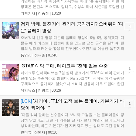
기념하는 마지막 확장팩 ‘~가속하는 미래~’를 출시했다. 이번 확
장팩은 본편의 IF 스토리 형태로, 수성의 마녀 시즌2를 포함한 신
규 참전작과 크로스오버 합체기를 선보이며 작품을 완결 짓는다.
기획기사 |
강승진
|
13:20
기존 연출의 한계와 로봇 게임 시장의 어려움 속에서도 팬들이 원
하는 몰입감 있는 서사와 조합을 구현하며 시리즈의 미래를 향한
검과 방패, 돌진기에 원거리 공격까지? 오버워치 '디
4
새로운 가능성을 제시했다....
몬' 플레이 영상
오버워치 신규 영웅 디몬의 플레이 영상이 8월 8일 공개됐다. 디
몬은 메카 비스트에 탑승해 한손 검으로 근접 공격을 펼치며, 왼
팔의 방패와 캐논을 활용해 전투한다. 추진기를 이용한 돌진기와
참격 형태의 궁극기를 보유했고, 메카 파괴 시 맨몸으로 기관총을
동영상 |
정재훈
|
01:40
사용하는 특징이 있다. 디몬은 오는 8월 12일 시작되는 시즌4 부
산의 영웅들 업데이트를 통해 정식 출시될 예정이다....
'GTA6' 예약 구매, 테이크투 "전례 없는 수준"
1
테이크투 인터랙티브는 7일 실적 발표에서 'GTA6'의 예약 판매가
전례 없는 수준이라고 밝혔다. 6월 25일부터 시작된 예약 물량은
구체적으로 공개되지 않았으나 소비자 반응이 매우 뜨겁다. 한편
11월 19일 PS5와 Xbox 시리즈 X|S로 정식 출시될 예정이며, 록
게임뉴스 |
김병호
|
00:26
스타 게임즈는 한국 시각 28일 오전 4시 넷플릭스를 통해 장편 영
상 'Grand Theft Auto VI: An Extended Look'을 최초 공개할 계획
[LCK]
'케리아', "T1의 고점 보는 플레이, 기본기가 바
1
이다....
탕이 되어야..."
"다들 워낙 잘하는 선수들이다 보니까 고점을 보는 플레이들이 굉
장히 많았어요. 그런 게 기본을 잘 지키면서 하면 리턴이 크다고
생각하는데, 최근 기본기가 안 지켜지고 있는 상태로 그런 플레이
를 추구하다 보니까 팀적으로 안 좋은 사고가 계속 많이 났던 것
인터뷰 |
신연재
|
00:10