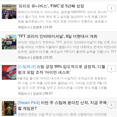
같습니다." T1은 6일 서울 종로구 치지직 롤파크에서 열린 '2026
LoL 챔피언스 코리아(LCK)'...
'프리프 유니버스', 'FWC'로 5년째 성장
1
위메이드커넥트가 서비스하는 글로벌 MMORPG 프리프 유니버
스가 출시 5년 차에 역대 최고 실적을 달성하며 누적 매출 1천억
원을 돌파했습니다. 이는 매년 전용 서버에서 진행되는 글로벌 e
스포츠 대회 FWC의 영향이 큽니다. FWC는 이용자가 동일한 조
게임뉴스 |
김병호
|
23:55
건에서 시즌을 함께 즐기는 구조로, 올해 4월 시작된 FWC 2026
은 전년 대비 매출과 이용자 지표가 대폭 상승하는 성과를 냈습니
'TFT 코리아 인비테이셔널', 8일 더현대서 개최
다. 오는 10월 필리핀 마닐라에서 총상금 11만 달러 규모의 제4회
라이엇 게임즈가 주최하는 'TFT 코리아 인비테이셔널'이 8일 오후 2시
FWC 그랜드 파이널이 개최될 예정이며, 위메이드커넥트는 이를
서울 여의도 더현대 서울에서 열립니다. 이번 대회에는 한국의 박찬서와
통해 커뮤니티 중심의 장기 성장 모델을 지속할 방침입니다....
김주한, 일본의 타이틀, 베트남의 YBY1이 출전해 실력을 겨룹니다. TFT
는 소속팀 없이 개인 자격으로 참가하는 독특한 대회 구조를 가지며, 누
게임뉴스 |
김병호
|
23:35
구나 참여 가능한 '소파에서 왕관까지'라는 철학을 실천하고 있습니다.
17일까지 이어지는 이번 행사는 신규 세트 체험과 공연 등 다양한 즐길
[스팀체크]
스팀 긍정 99% 압도적으로 긍정적, 디젤
1
거리를 제공하며, 이후 현대백화점 판교점에서도 행사가 이어질 예정입
펑크 포탑 조작 '아이언 네스트'
니다. 연말에는 라스베이거스 오픈이 개최됩니다....
8월 6일 출시된 '아이언 네스트'가 사실적인 조작감으로 호평받으
며 스팀 신작 매출 상위권에 올랐습니다. '이터널 리턴'은 8월 13
일 정규 시즌 개막을 앞두고 프리시즌을 시작해 국내 매출 1위를
기록했습니다. 25주년을 맞은 '고스트 리콘' 시리즈는 8월 6일 쇼
게임뉴스 |
강승진
|
08-07
케이스와 함께 대규모 할인을 진행하며 순위가 급상승했고, 신작
'마블 투혼: 파이팅 소울즈'와 레트로 수리 시뮬레이션 '리스토
[Steam Pick]
이번 주 스팀에 쏟아진 신작, 지금 주목
1
리'도 스팀에 정식 출시되었습니다....
할 게임은?
인벤이 전하는 스팀 주간 소식입니다. 현재 스팀에서는 '사이버펑