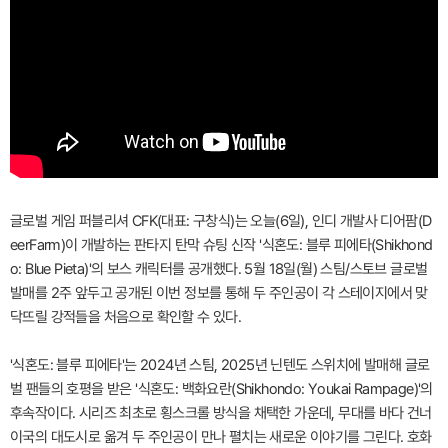
글로벌 게임 퍼블리셔 CFK(대표: 구창식)는 오늘(6일), 인디 개발사 디어팜(D
eerFarm)이 개발하는 판타지 탄막 슈팅 신작 '식혼도: 블루 피에타(Shikhond
o: Blue Pieta)'의 보스 캐릭터를 공개했다. 5월 18일(월) 스팀/스토브 글로벌
발매를 2주 앞두고 공개된 이번 정보를 통해 두 주인공이 각 스테이지에서 맞
닥뜨릴 강적들을 처음으로 확인할 수 있다.
'식혼도: 블루 피에타'는 2024년 스팀, 2025년 닌텐도 스위치에 발매해 글로
벌 팬들의 호평을 받은 '식혼도: 백화요란(Shikhondo: Youkai Rampage)'의
후속작이다. 시리즈 최초로 횡스크롤 방식을 채택한 가운데, 무대를 바다 건너
이국의 대도시로 옮겨 두 주인공이 만나 펼치는 새로운 이야기를 그린다. 호화