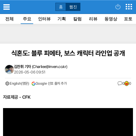
홈
웹진
전체
주요
인터뷰
기획
칼럼
리뷰
동영상
포토
식혼도: 블루 피에타, 보스 캐릭터 라인업 공개
김찬휘 기자
(
Charliee@inven.co.kr
)
2026-05-06 09:51
English(영문)
Google 선호 출처 추가
0
0
자료제공 - CFK