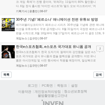
크 게임 축제'가 진행 중이며, '위쳐3'는 11일까지 80% 할인합니
다. 6일 정식 출시된 '아이언 네스트'와 '필드 오브 미스트리아', '커
세어 코브'가 호평받고 있습니다. 한편, 7일 출시된 '마블 투혼'은
기획기사 |
윤홍만
|
08-07
태그 시스템에 대한 호불호가 갈리며 복합적 평가를 기록 중입니
다. 유비소프트의 '고스트리콘: 와일드랜드'는 7년 만의 대규모 업
30주년 기념! '페르소나' 애니메이션 전편 유튜브 방영
데이트 '라스트 라이츠'와 함께 95% 할인 중입니다....
세가퍼블리싱코리아가 페르소나 시리즈 30주년을 기념해 관련 애니메
이션을 유튜브에서 무료 공개합니다. 8월 31일까지 극장판 페르소나3 4
편을 시작으로, 8월 18일부터 9월 17일까지 페르소나4 더 골든 12화, 9
월 15일부터 10월 14일까지 페르소나5 시리즈가 순차 공개됩니다. 또한
게임뉴스 |
김규만
|
08-07
8월 16일까지 SNS를 통해 축하 메시지를 모집하며, 선정된 내용은 기념
영상 및 대형 전광판에 소개될 예정입니다....
한국e스포츠협회, e스포츠 국가대표 유니폼 공개
2
한국e스포츠협회가 한국 도자기의 절제미와 강인함을 담은 e스
포츠 국가대표 공식 유니폼과 캡슐 컬렉션을 공개했다. 이번 유니
폼은 아시안게임 및 사전 행사에서 착용될 예정이며, 일상복으로
구성된 컬렉션은 오는 8월 28일부터 골스튜디오 공식 홈페이지
게임뉴스 |
김규만
|
08-07
와 무신사, 오프라인 매장에서 판매된다. 다만 아시안게임 결선에
서는 대회 규정에 따라 별도의 유니폼을 착용할 계획이다....
목록
검색
로그인
PC화면
퀵링크
설정
청소년보호정책
이용약관
개인정보처리방침
불법촬영물신고안내
(주)