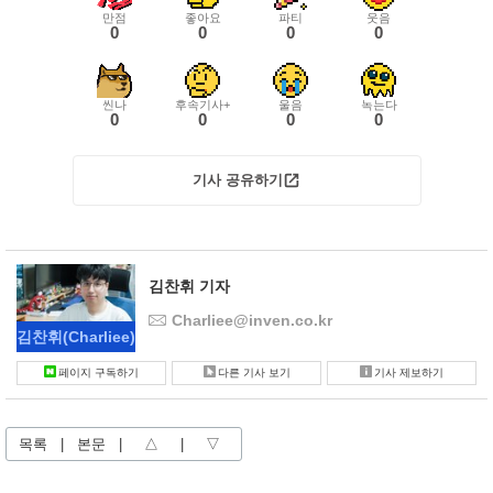
만점
좋아요
파티
웃음
0
0
0
0
씬나
후속기사+
울음
녹는다
0
0
0
0
기사 공유하기
김찬휘 기자
Charliee@inven.co.kr
김찬휘
(Charliee)
페이지 구독하기
다른 기사 보기
기사 제보하기
목록
|
본문
|
△
|
▽