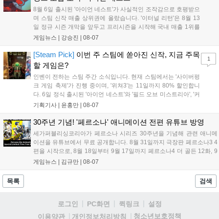
니다. 연말에는 라스베이거스 오픈이 개최됩니다....
8월 6일 출시된 '아이언 네스트'가 사실적인 조작감으로 호평받으
며 스팀 신작 매출 상위권에 올랐습니다. '이터널 리턴'은 8월 13
일 정규 시즌 개막을 앞두고 프리시즌을 시작해 국내 매출 1위를
기록했습니다. 25주년을 맞은 '고스트 리콘' 시리즈는 8월 6일 쇼
게임뉴스 |
강승진
|
08-07
케이스와 함께 대규모 할인을 진행하며 순위가 급상승했고, 신작
'마블 투혼: 파이팅 소울즈'와 레트로 수리 시뮬레이션 '리스토
[Steam Pick]
이번 주 스팀에 쏟아진 신작, 지금 주목
1
리'도 스팀에 정식 출시되었습니다....
할 게임은?
인벤이 전하는 스팀 주간 소식입니다. 현재 스팀에서는 '사이버펑
크 게임 축제'가 진행 중이며, '위쳐3'는 11일까지 80% 할인합니
다. 6일 정식 출시된 '아이언 네스트'와 '필드 오브 미스트리아', '커
세어 코브'가 호평받고 있습니다. 한편, 7일 출시된 '마블 투혼'은
기획기사 |
윤홍만
|
08-07
태그 시스템에 대한 호불호가 갈리며 복합적 평가를 기록 중입니
다. 유비소프트의 '고스트리콘: 와일드랜드'는 7년 만의 대규모 업
30주년 기념! '페르소나' 애니메이션 전편 유튜브 방영
데이트 '라스트 라이츠'와 함께 95% 할인 중입니다....
세가퍼블리싱코리아가 페르소나 시리즈 30주년을 기념해 관련 애니메
이션을 유튜브에서 무료 공개합니다. 8월 31일까지 극장판 페르소나3 4
편을 시작으로, 8월 18일부터 9월 17일까지 페르소나4 더 골든 12화, 9
월 15일부터 10월 14일까지 페르소나5 시리즈가 순차 공개됩니다. 또한
게임뉴스 |
김규만
|
08-07
8월 16일까지 SNS를 통해 축하 메시지를 모집하며, 선정된 내용은 기념
영상 및 대형 전광판에 소개될 예정입니다....
목록
검색
로그인
PC화면
퀵링크
설정
청소년보호정책
이용약관
개인정보처리방침