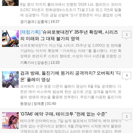
8일 종각 치지직 롤파크에서 진행된 '2026 LoL 챔피언스 코리아
(LCK)' 3라운드 한화생명e스포츠가 T1을 2:1로 꺾고 3연패 탈출
에 성공했다. T1은 금일 선발에 '오너' 문현준이 아닌 콜업된 신예
'페인터' 김은후를 투입했지만, 결국 1:2로 패배하고 말았다. T1은
경기결과 |
김홍제
|
19:37
'케리아'의 카밀이 좋은 플레이를 통해 한화생명 바텀 듀오의 점멸
을 빼냈다....
[체험기획]
'슈퍼로봇대전Y' 35주년 확장팩, 시리즈
1
의 미래와 그 대체 불가의 영역
슈퍼로봇대전Y가 지난 5일 시리즈 35주년 및 2,000만 장 판매를
기념하는 마지막 확장팩 ‘~가속하는 미래~’를 출시했다. 이번 확
장팩은 본편의 IF 스토리 형태로, 수성의 마녀 시즌2를 포함한 신
규 참전작과 크로스오버 합체기를 선보이며 작품을 완결 짓는다.
기획기사 |
강승진
|
13:20
기존 연출의 한계와 로봇 게임 시장의 어려움 속에서도 팬들이 원
하는 몰입감 있는 서사와 조합을 구현하며 시리즈의 미래를 향한
검과 방패, 돌진기에 원거리 공격까지? 오버워치 '디
4
새로운 가능성을 제시했다....
몬' 플레이 영상
오버워치 신규 영웅 디몬의 플레이 영상이 8월 8일 공개됐다. 디
몬은 메카 비스트에 탑승해 한손 검으로 근접 공격을 펼치며, 왼
팔의 방패와 캐논을 활용해 전투한다. 추진기를 이용한 돌진기와
참격 형태의 궁극기를 보유했고, 메카 파괴 시 맨몸으로 기관총을
동영상 |
정재훈
|
01:40
사용하는 특징이 있다. 디몬은 오는 8월 12일 시작되는 시즌4 부
산의 영웅들 업데이트를 통해 정식 출시될 예정이다....
'GTA6' 예약 구매, 테이크투 "전례 없는 수준"
1
테이크투 인터랙티브는 7일 실적 발표에서 'GTA6'의 예약 판매가
전례 없는 수준이라고 밝혔다. 6월 25일부터 시작된 예약 물량은
구체적으로 공개되지 않았으나 소비자 반응이 매우 뜨겁다. 한편