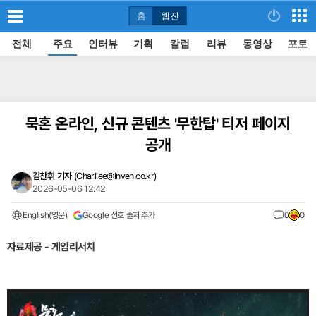
홈
웹진
전체
주요
인터뷰
기획
칼럼
리뷰
동영상
포토
묵혼 온라인, 신규 콘텐츠 '무한탑' 티저 페이지
공개
김찬휘 기자
(
Charliee@inven.co.kr
)
2026-05-06 12:42
English(영문)
Google 선호 출처 추가
0
0
자료제공 - 게임리서치