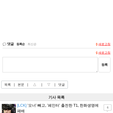
댓글
등록순
|
최신순
새로고침
새로고침
등록
목록
|
본문
|
△
|
▽
|
댓글
기사 목록
[LCK]
'오너' 빼고, '페인터' 출전한 T1, 한화생명에
6
패배