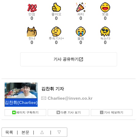
만점
좋아요
파티
웃음
0
0
0
0
씬나
후속기사+
울음
녹는다
0
0
0
0
기사 공유하기
김찬휘 기자
Charliee@inven.co.kr
김찬휘
(Charliee)
페이지 구독하기
다른 기사 보기
기사 제보하기
목록
|
본문
|
△
|
▽