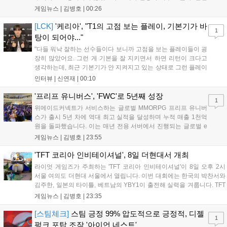
11월 19일 PS5와 Xbox 시리즈 X|S로 정식 출시될 예정이며, 록
게임뉴스 |
김병호
|
00:26
스타 게임즈는 한국 시각 28일 오전 4시 넷플릭스를 통해 장편 영
상 'Grand Theft Auto VI: An Extended Look'을 최초 공개할 계획
[LCK]
'케리아', "T1의 고점 보는 플레이, 기본기가 바
1
이다....
탕이 되어야..."
"다들 워낙 잘하는 선수들이다 보니까 고점을 보는 플레이들이 굉
장히 많았어요. 그런 게 기본을 잘 지키면서 하면 리턴이 크다고
생각하는데, 최근 기본기가 안 지켜지고 있는 상태로 그런 플레이
를 추구하다 보니까 팀적으로 안 좋은 사고가 계속 많이 났던 것
인터뷰 |
신연재
|
00:10
같습니다." T1은 6일 서울 종로구 치지직 롤파크에서 열린 '2026
LoL 챔피언스 코리아(LCK)'...
'프리프 유니버스', 'FWC'로 5년째 성장
1
위메이드커넥트가 서비스하는 글로벌 MMORPG 프리프 유니버
스가 출시 5년 차에 역대 최고 실적을 달성하며 누적 매출 1천억
원을 돌파했습니다. 이는 매년 전용 서버에서 진행되는 글로벌 e
스포츠 대회 FWC의 영향이 큽니다. FWC는 이용자가 동일한 조
게임뉴스 |
김병호
|
23:55
건에서 시즌을 함께 즐기는 구조로, 올해 4월 시작된 FWC 2026
은 전년 대비 매출과 이용자 지표가 대폭 상승하는 성과를 냈습니
'TFT 코리아 인비테이셔널', 8일 더현대서 개최
다. 오는 10월 필리핀 마닐라에서 총상금 11만 달러 규모의 제4회
라이엇 게임즈가 주최하는 'TFT 코리아 인비테이셔널'이 8일 오후 2시
FWC 그랜드 파이널이 개최될 예정이며, 위메이드커넥트는 이를
서울 여의도 더현대 서울에서 열립니다. 이번 대회에는 한국의 박찬서와
통해 커뮤니티 중심의 장기 성장 모델을 지속할 방침입니다....
김주한, 일본의 타이틀, 베트남의 YBY1이 출전해 실력을 겨룹니다. TFT
는 소속팀 없이 개인 자격으로 참가하는 독특한 대회 구조를 가지며, 누
게임뉴스 |
김병호
|
23:35
구나 참여 가능한 '소파에서 왕관까지'라는 철학을 실천하고 있습니다.
17일까지 이어지는 이번 행사는 신규 세트 체험과 공연 등 다양한 즐길
[스팀체크]
스팀 긍정 99% 압도적으로 긍정적, 디젤
1
거리를 제공하며, 이후 현대백화점 판교점에서도 행사가 이어질 예정입
펑크 포탑 조작 '아이언 네스트'