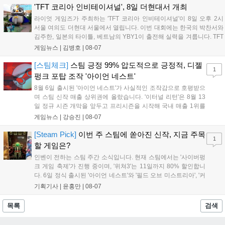
은 전년 대비 매출과 이용자 지표가 대폭 상승하는 성과를 냈습니
'TFT 코리아 인비테이셔널', 8일 더현대서 개최
다. 오는 10월 필리핀 마닐라에서 총상금 11만 달러 규모의 제4회
라이엇 게임즈가 주최하는 'TFT 코리아 인비테이셔널'이 8일 오후 2시
FWC 그랜드 파이널이 개최될 예정이며, 위메이드커넥트는 이를
서울 여의도 더현대 서울에서 열립니다. 이번 대회에는 한국의 박찬서와
통해 커뮤니티 중심의 장기 성장 모델을 지속할 방침입니다....
김주한, 일본의 타이틀, 베트남의 YBY1이 출전해 실력을 겨룹니다. TFT
는 소속팀 없이 개인 자격으로 참가하는 독특한 대회 구조를 가지며, 누
게임뉴스 |
김병호
|
08-07
구나 참여 가능한 '소파에서 왕관까지'라는 철학을 실천하고 있습니다.
17일까지 이어지는 이번 행사는 신규 세트 체험과 공연 등 다양한 즐길
[스팀체크]
스팀 긍정 99% 압도적으로 긍정적, 디젤
1
거리를 제공하며, 이후 현대백화점 판교점에서도 행사가 이어질 예정입
펑크 포탑 조작 '아이언 네스트'
니다. 연말에는 라스베이거스 오픈이 개최됩니다....
8월 6일 출시된 '아이언 네스트'가 사실적인 조작감으로 호평받으
며 스팀 신작 매출 상위권에 올랐습니다. '이터널 리턴'은 8월 13
일 정규 시즌 개막을 앞두고 프리시즌을 시작해 국내 매출 1위를
기록했습니다. 25주년을 맞은 '고스트 리콘' 시리즈는 8월 6일 쇼
게임뉴스 |
강승진
|
08-07
케이스와 함께 대규모 할인을 진행하며 순위가 급상승했고, 신작
'마블 투혼: 파이팅 소울즈'와 레트로 수리 시뮬레이션 '리스토
[Steam Pick]
이번 주 스팀에 쏟아진 신작, 지금 주목
1
리'도 스팀에 정식 출시되었습니다....
할 게임은?
인벤이 전하는 스팀 주간 소식입니다. 현재 스팀에서는 '사이버펑
크 게임 축제'가 진행 중이며, '위쳐3'는 11일까지 80% 할인합니
다. 6일 정식 출시된 '아이언 네스트'와 '필드 오브 미스트리아', '커
세어 코브'가 호평받고 있습니다. 한편, 7일 출시된 '마블 투혼'은
기획기사 |
윤홍만
|
08-07
태그 시스템에 대한 호불호가 갈리며 복합적 평가를 기록 중입니
다. 유비소프트의 '고스트리콘: 와일드랜드'는 7년 만의 대규모 업
목록
검색
데이트 '라스트 라이츠'와 함께 95% 할인 중입니다....