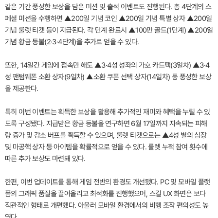
같은 기간 풍성한 보상을 담은 미션 및 출석 이벤트도 진행된다. 총 4단계의 스
페셜 미션을 수행하면 ▲200일 기념 코인 ▲200일 기념 특별 상자 ▲200일
기념 룰렛 티켓 등이 지급된다. 각 단계 완료시 ▲100만 골드(1단계) ▲200일
기념 황금 등불(2·3·4단계)을 추가로 얻을 수 있다.
또한, 14일간 게임에 접속만 해도 ▲3·4성 성좌의 가호 카드팩(3일차) ▲3·4
성 팬텀웨폰 소환 상자(9일차) ▲소환 쿠폰 선택 상자(14일차) 등 풍성한 보상
을 제공한다.
특히 이번 이벤트는 획득한 보상을 활용해 추가적인 재미와 혜택을 누릴 수 있
도록 구성됐다. 지급받은 황금 등불을 연구하면 6월 17일까지 지속되는 피해
량 증가 및 감소 버프를 획득할 수 있으며, 룰렛 티켓으로는 ▲4성 별의 심장
및 마공핵 상자 등 아이템을 확률적으로 얻을 수 있다. 룰렛 누적 참여 횟수에
따른 추가 보상도 마련돼 있다.
한편, 이번 업데이트를 통해 게임 전반의 환경도 개선됐다. PC 및 모바일 플랫
폼의 그래픽 품질을 끌어올리고 최적화를 진행했으며, 스킬 UX 화면은 보다
직관적인 형태로 개편했다. 아울러 모바일 환경에서의 비행 조작 편의성도 높
였다.