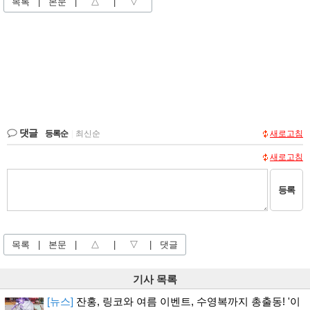
목록
|
본문
|
△
|
▽
댓글
등록순
|
최신순
새로고침
새로고침
등록
목록
|
본문
|
△
|
▽
|
댓글
기사 목록
[뉴스]
잔홍, 링코와 여름 이벤트, 수영복까지 총출동! '이