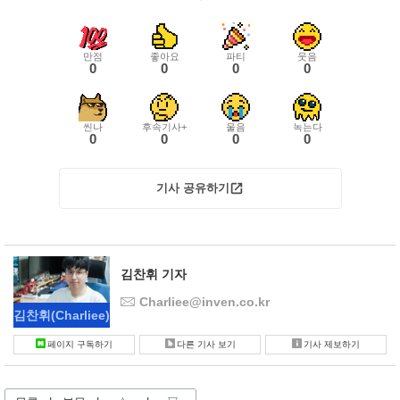
만점
좋아요
파티
웃음
0
0
0
0
씬나
후속기사+
울음
녹는다
0
0
0
0
기사 공유하기
김찬휘 기자
Charliee@inven.co.kr
김찬휘
(Charliee)
페이지 구독하기
다른 기사 보기
기사 제보하기