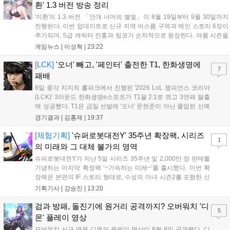
환' 1.3 버전 방송 정리
'이환'의 1.3 버전 「안개 너머의 별빛」이 8월 19일부터 9월 30일까지
진행된다. 이번 업데이트로 신규 지역 어스름 구역과 메인 스토리 6장이
추가되며, S급 캐릭터 잔홍과 링코가 순차적으로 등장한다. 여름 시즌을
맞아 비치발리볼, 수상 오토바이 등 다채로운 이벤트가 열리고, 캐릭터
게임뉴스 |
이성혁
|
23:22
렌더링 개선 및 랜덤 코스튬 등 편의성도 강화된다. 8월 11일까지 사용
가능한 교환 코드 3종이 제공되며, 상세 일정은 공식 채널을 통해 확인할
[LCK]
'오너' 빼고, '페인터' 출전한 T1, 한화생명에
7
수 있다....
패배
8일 종각 치지직 롤파크에서 진행된 '2026 LoL 챔피언스 코리아
(LCK)' 3라운드 한화생명e스포츠가 T1을 2:1로 꺾고 3연패 탈출
에 성공했다. T1은 금일 선발에 '오너' 문현준이 아닌 콜업된 신예
'페인터' 김은후를 투입했지만, 결국 1:2로 패배하고 말았다. T1은
경기결과 |
김홍제
|
19:37
'케리아'의 카밀이 좋은 플레이를 통해 한화생명 바텀 듀오의 점멸
을 빼냈다....
[체험기획]
'슈퍼로봇대전Y' 35주년 확장팩, 시리즈
1
의 미래와 그 대체 불가의 영역
슈퍼로봇대전Y가 지난 5일 시리즈 35주년 및 2,000만 장 판매를
기념하는 마지막 확장팩 ‘~가속하는 미래~’를 출시했다. 이번 확
장팩은 본편의 IF 스토리 형태로, 수성의 마녀 시즌2를 포함한 신
규 참전작과 크로스오버 합체기를 선보이며 작품을 완결 짓는다.
기획기사 |
강승진
|
13:20
기존 연출의 한계와 로봇 게임 시장의 어려움 속에서도 팬들이 원
하는 몰입감 있는 서사와 조합을 구현하며 시리즈의 미래를 향한
검과 방패, 돌진기에 원거리 공격까지? 오버워치 '디
5
새로운 가능성을 제시했다....
몬' 플레이 영상
오버워치 신규 영웅 디몬의 플레이 영상이 8월 8일 공개됐다. 디