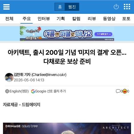
홈
웹진
전체
주요
인터뷰
기획
칼럼
리뷰
동영상
포토
아키텍트, 출시 200일 기념 '미지의 결계' 오픈...
다채로운 보상 준비
김찬휘 기자
(
Charliee@inven.co.kr
)
2026-05-06 14:13
English(영문)
Google 선호 출처 추가
0
0
자료제공 - 드림에이지