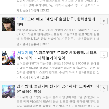
일까지 진행된다. 이번 업데이트로 신규 지역 어스름 구역과 메인
스토리 6장이 추가되며, S급 캐릭터 잔홍과 링코가 순차적으로
등장한다. 여름 시즌을 맞아 비치발리볼, 수상 오토바이 등 다채
게임뉴스 |
이성혁
|
23:22
로운 이벤트가 열리고, 캐릭터 렌더링 개선 및 랜덤 코스튬 등 편
의성도 강화된다. 8월 11일까지 사용 가능한 교환 코드 3종이 제
[LCK]
'오너' 빼고, '페인터' 출전한 T1, 한화생명에
9
공되며, 상세 일정은 공식 채널을 통해 확인할 수 있다....
패배
8일 종각 치지직 롤파크에서 진행된 '2026 LoL 챔피언스 코리아
(LCK)' 3라운드 한화생명e스포츠가 T1을 2:1로 꺾고 3연패 탈출
에 성공했다. T1은 금일 선발에 '오너' 문현준이 아닌 콜업된 신예
'페인터' 김은후를 투입했지만, 결국 1:2로 패배하고 말았다. T1은
경기결과 |
김홍제
|
19:37
'케리아'의 카밀이 좋은 플레이를 통해 한화생명 바텀 듀오의 점멸
을 빼냈다....
[체험기획]
'슈퍼로봇대전Y' 35주년 확장팩, 시리즈
1
의 미래와 그 대체 불가의 영역
슈퍼로봇대전Y가 지난 5일 시리즈 35주년 및 2,000만 장 판매를
기념하는 마지막 확장팩 ‘~가속하는 미래~’를 출시했다. 이번 확
장팩은 본편의 IF 스토리 형태로, 수성의 마녀 시즌2를 포함한 신
규 참전작과 크로스오버 합체기를 선보이며 작품을 완결 짓는다.
기획기사 |
강승진
|
13:20
기존 연출의 한계와 로봇 게임 시장의 어려움 속에서도 팬들이 원
하는 몰입감 있는 서사와 조합을 구현하며 시리즈의 미래를 향한
검과 방패, 돌진기에 원거리 공격까지? 오버워치 '디
5
새로운 가능성을 제시했다....
몬' 플레이 영상
오버워치 신규 영웅 디몬의 플레이 영상이 8월 8일 공개됐다. 디
몬은 메카 비스트에 탑승해 한손 검으로 근접 공격을 펼치며, 왼
팔의 방패와 캐논을 활용해 전투한다. 추진기를 이용한 돌진기와