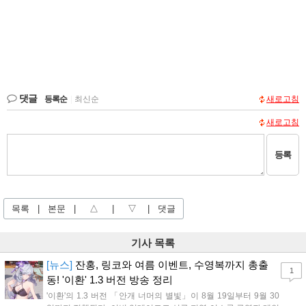
댓글
등록순
|
최신순
새로고침
새로고침
등록
목록
|
본문
|
△
|
▽
|
댓글
기사 목록
[뉴스]
잔홍, 링코와 여름 이벤트, 수영복까지 총출
1
동! '이환' 1.3 버전 방송 정리
'이환'의 1.3 버전 「안개 너머의 별빛」이 8월 19일부터 9월 30