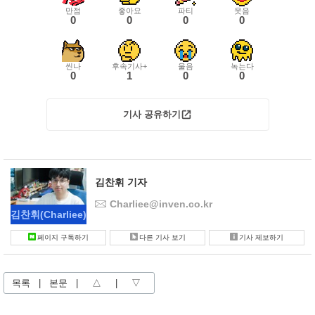
만점
좋아요
파티
웃음
0
0
0
0
씬나
후속기사+
울음
녹는다
0
1
0
0
기사 공유하기
김찬휘 기자
Charliee@inven.co.kr
김찬휘
(Charliee)
페이지 구독하기
다른 기사 보기
기사 제보하기
목록
|
본문
|
△
|
▽