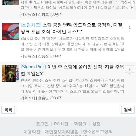
서울 여의도 더현대 서울에서 열립니다. 이번 대회에는 한국의 박찬서와
통해 커뮤니티 중심의 장기 성장 모델을 지속할 방침입니다....
김주한, 일본의 타이틀, 베트남의 YBY1이 출전해 실력을 겨룹니다. TFT
는 소속팀 없이 개인 자격으로 참가하는 독특한 대회 구조를 가지며, 누
게임뉴스 |
김병호
|
08-07
구나 참여 가능한 '소파에서 왕관까지'라는 철학을 실천하고 있습니다.
17일까지 이어지는 이번 행사는 신규 세트 체험과 공연 등 다양한 즐길
[스팀체크]
스팀 긍정 99% 압도적으로 긍정적, 디젤
1
거리를 제공하며, 이후 현대백화점 판교점에서도 행사가 이어질 예정입
펑크 포탑 조작 '아이언 네스트'
니다. 연말에는 라스베이거스 오픈이 개최됩니다....
8월 6일 출시된 '아이언 네스트'가 사실적인 조작감으로 호평받으
며 스팀 신작 매출 상위권에 올랐습니다. '이터널 리턴'은 8월 13
일 정규 시즌 개막을 앞두고 프리시즌을 시작해 국내 매출 1위를
기록했습니다. 25주년을 맞은 '고스트 리콘' 시리즈는 8월 6일 쇼
게임뉴스 |
강승진
|
08-07
케이스와 함께 대규모 할인을 진행하며 순위가 급상승했고, 신작
'마블 투혼: 파이팅 소울즈'와 레트로 수리 시뮬레이션 '리스토
[Steam Pick]
이번 주 스팀에 쏟아진 신작, 지금 주목
1
리'도 스팀에 정식 출시되었습니다....
할 게임은?
인벤이 전하는 스팀 주간 소식입니다. 현재 스팀에서는 '사이버펑
크 게임 축제'가 진행 중이며, '위쳐3'는 11일까지 80% 할인합니
다. 6일 정식 출시된 '아이언 네스트'와 '필드 오브 미스트리아', '커
세어 코브'가 호평받고 있습니다. 한편, 7일 출시된 '마블 투혼'은
기획기사 |
윤홍만
|
08-07
태그 시스템에 대한 호불호가 갈리며 복합적 평가를 기록 중입니
다. 유비소프트의 '고스트리콘: 와일드랜드'는 7년 만의 대규모 업
목록
검색
데이트 '라스트 라이츠'와 함께 95% 할인 중입니다....
로그인
PC화면
퀵링크
설정
청소년보호정책
이용약관
개인정보처리방침