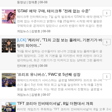
참격 형태의 궁극기를 보유했고, 메카 파괴 시 맨몸으로 기관총을
동영상 |
정재훈
|
08-08
사용하는 특징이 있다. 디몬은 오는 8월 12일 시작되는 시즌4 부
산의 영웅들 업데이트를 통해 정식 출시될 예정이다....
'GTA6' 예약 구매, 테이크투 "전례 없는 수준"
1
테이크투 인터랙티브는 7일 실적 발표에서 'GTA6'의 예약 판매가
전례 없는 수준이라고 밝혔다. 6월 25일부터 시작된 예약 물량은
구체적으로 공개되지 않았으나 소비자 반응이 매우 뜨겁다. 한편
11월 19일 PS5와 Xbox 시리즈 X|S로 정식 출시될 예정이며, 록
게임뉴스 |
김병호
|
08-08
스타 게임즈는 한국 시각 28일 오전 4시 넷플릭스를 통해 장편 영
상 'Grand Theft Auto VI: An Extended Look'을 최초 공개할 계획
[LCK]
'케리아', "T1의 고점 보는 플레이, 기본기가 바
1
이다....
탕이 되어야..."
"다들 워낙 잘하는 선수들이다 보니까 고점을 보는 플레이들이 굉
장히 많았어요. 그런 게 기본을 잘 지키면서 하면 리턴이 크다고
생각하는데, 최근 기본기가 안 지켜지고 있는 상태로 그런 플레이
를 추구하다 보니까 팀적으로 안 좋은 사고가 계속 많이 났던 것
인터뷰 |
신연재
|
08-08
같습니다." T1은 6일 서울 종로구 치지직 롤파크에서 열린 '2026
LoL 챔피언스 코리아(LCK)'...
'프리프 유니버스', 'FWC'로 5년째 성장
1
위메이드커넥트가 서비스하는 글로벌 MMORPG 프리프 유니버
스가 출시 5년 차에 역대 최고 실적을 달성하며 누적 매출 1천억
원을 돌파했습니다. 이는 매년 전용 서버에서 진행되는 글로벌 e
스포츠 대회 FWC의 영향이 큽니다. FWC는 이용자가 동일한 조
게임뉴스 |
김병호
|
08-07
건에서 시즌을 함께 즐기는 구조로, 올해 4월 시작된 FWC 2026
은 전년 대비 매출과 이용자 지표가 대폭 상승하는 성과를 냈습니
'TFT 코리아 인비테이셔널', 8일 더현대서 개최
다. 오는 10월 필리핀 마닐라에서 총상금 11만 달러 규모의 제4회
라이엇 게임즈가 주최하는 'TFT 코리아 인비테이셔널'이 8일 오후 2시
FWC 그랜드 파이널이 개최될 예정이며, 위메이드커넥트는 이를