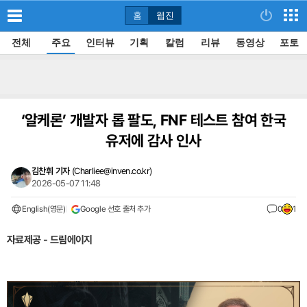
홈
웹진
전체
주요
인터뷰
기획
칼럼
리뷰
동영상
포토
‘알케론’ 개발자 롭 팔도, FNF 테스트 참여 한국
유저에 감사 인사
김찬휘 기자
(
Charliee@inven.co.kr
)
2026-05-07 11:48
English(영문)
Google 선호 출처 추가
0
1
자료제공 - 드림에이지