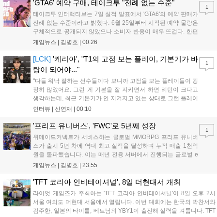
산의 영웅들 업데이트를 통해 정식 출시될 예정이다....
'GTA6' 예약 구매, 테이크투 "전례 없는 수준"
1
테이크투 인터랙티브는 7일 실적 발표에서 'GTA6'의 예약 판매가
전례 없는 수준이라고 밝혔다. 6월 25일부터 시작된 예약 물량은
구체적으로 공개되지 않았으나 소비자 반응이 매우 뜨겁다. 한편
11월 19일 PS5와 Xbox 시리즈 X|S로 정식 출시될 예정이며, 록
게임뉴스 |
김병호
|
00:26
스타 게임즈는 한국 시각 28일 오전 4시 넷플릭스를 통해 장편 영
상 'Grand Theft Auto VI: An Extended Look'을 최초 공개할 계획
[LCK]
'케리아', "T1의 고점 보는 플레이, 기본기가 바
1
이다....
탕이 되어야..."
"다들 워낙 잘하는 선수들이다 보니까 고점을 보는 플레이들이 굉
장히 많았어요. 그런 게 기본을 잘 지키면서 하면 리턴이 크다고
생각하는데, 최근 기본기가 안 지켜지고 있는 상태로 그런 플레이
를 추구하다 보니까 팀적으로 안 좋은 사고가 계속 많이 났던 것
인터뷰 |
신연재
|
00:10
같습니다." T1은 6일 서울 종로구 치지직 롤파크에서 열린 '2026
LoL 챔피언스 코리아(LCK)'...
'프리프 유니버스', 'FWC'로 5년째 성장
1
위메이드커넥트가 서비스하는 글로벌 MMORPG 프리프 유니버
스가 출시 5년 차에 역대 최고 실적을 달성하며 누적 매출 1천억
원을 돌파했습니다. 이는 매년 전용 서버에서 진행되는 글로벌 e
스포츠 대회 FWC의 영향이 큽니다. FWC는 이용자가 동일한 조
게임뉴스 |
김병호
|
23:55
건에서 시즌을 함께 즐기는 구조로, 올해 4월 시작된 FWC 2026
은 전년 대비 매출과 이용자 지표가 대폭 상승하는 성과를 냈습니
'TFT 코리아 인비테이셔널', 8일 더현대서 개최
다. 오는 10월 필리핀 마닐라에서 총상금 11만 달러 규모의 제4회
라이엇 게임즈가 주최하는 'TFT 코리아 인비테이셔널'이 8일 오후 2시
FWC 그랜드 파이널이 개최될 예정이며, 위메이드커넥트는 이를
서울 여의도 더현대 서울에서 열립니다. 이번 대회에는 한국의 박찬서와
통해 커뮤니티 중심의 장기 성장 모델을 지속할 방침입니다....
김주한, 일본의 타이틀, 베트남의 YBY1이 출전해 실력을 겨룹니다. TFT