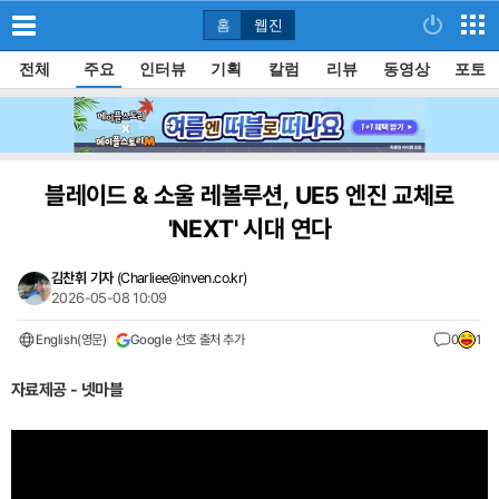
홈
웹진
전체
주요
인터뷰
기획
칼럼
리뷰
동영상
포토
블레이드 & 소울 레볼루션, UE5 엔진 교체로
'NEXT' 시대 연다
김찬휘 기자
(
Charliee@inven.co.kr
)
2026-05-08 10:09
English(영문)
Google 선호 출처 추가
0
1
자료제공 - 넷마블