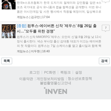
한국e스포츠협회가 한국 도자기의 절제미와 강인함을 담은 e스
포츠 국가대표 공식 유니폼과 캡슐 컬렉션을 공개했다. 이번 유니
폼은 아시안게임 및 사전 행사에서 착용될 예정이며, 일상복으로
구성된 컬렉션은 오는 8월 28일부터 골스튜디오 공식 홈페이지
게임뉴스 |
김규만
|
17:04
와 무신사, 오프라인 매장에서 판매된다. 다만 아시안게임 결선에
서는 대회 규정에 따라 별도의 유니폼을 착용할 계획이다....
[종합]
컴투스-에이버튼 신작 '제우스' 8월 26일 출
7
시…"모두를 위한 경쟁"
컴투스가 신작 MMORPG '제우스: 오만의 신'을 8월 26일 낮 12시
정식 출시한다. 넥슨 부사장 출신 김대훤 대표가 이끄는 에이버튼
의 첫 작품이다. 컴투스는 7일 쇼케이스를 열고 출시일과 함께 핵
심 콘텐츠, 유료화 정책, 운영 방향을 공개했다. 캐릭터명 선점은
게임뉴스 |
이두현
|
16:40
8월 13일 오후 8시 시작한다. '제우스: 오만의 신'은 최고신 제우스
의 오만으로 균열이...
목록
검색
로그인
PC화면
퀵링크
설정
청소년보호정책
이용약관
개인정보처리방침
불법촬영물신고안내
(주)
인
벤