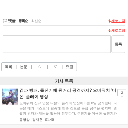
댓글
등록순
|
최신순
새로고침
새로고침
등록
목록
|
본문
|
△
|
▽
|
댓글
기사 목록
검과 방패, 돌진기에 원거리 공격까지? 오버워치 '디
2
몬' 플레이 영상
오버워치 신규 영웅 디몬의 플레이 영상이 8월 8일 공개됐다. 디
몬은 메카 비스트에 탑승해 한손 검으로 근접 공격을 펼치며, 왼
팔의 방패와 캐논을 활용해 전투한다. 추진기를 이용한 돌진기와
참격 형태의 궁극기를 보유했고, 메카 파괴 시 맨몸으로 기관총을
동영상 |
정재훈
|
01:40
사용하는 특징이 있다. 디몬은 오는 8월 12일 시작되는 시즌4 부