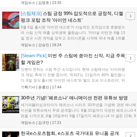
는 소속팀 없이 개인 자격으로 참가하는 독특한 대회 구조를 가지며, 누
게임뉴스 |
김병호
|
23:35
구나 참여 가능한 '소파에서 왕관까지'라는 철학을 실천하고 있습니다.
17일까지 이어지는 이번 행사는 신규 세트 체험과 공연 등 다양한 즐길
[스팀체크]
스팀 긍정 99% 압도적으로 긍정적, 디젤
1
거리를 제공하며, 이후 현대백화점 판교점에서도 행사가 이어질 예정입
펑크 포탑 조작 '아이언 네스트'
니다. 연말에는 라스베이거스 오픈이 개최됩니다....
8월 6일 출시된 '아이언 네스트'가 사실적인 조작감으로 호평받으
며 스팀 신작 매출 상위권에 올랐습니다. '이터널 리턴'은 8월 13
일 정규 시즌 개막을 앞두고 프리시즌을 시작해 국내 매출 1위를
기록했습니다. 25주년을 맞은 '고스트 리콘' 시리즈는 8월 6일 쇼
게임뉴스 |
강승진
|
18:24
케이스와 함께 대규모 할인을 진행하며 순위가 급상승했고, 신작
'마블 투혼: 파이팅 소울즈'와 레트로 수리 시뮬레이션 '리스토
[Steam Pick]
이번 주 스팀에 쏟아진 신작, 지금 주목
1
리'도 스팀에 정식 출시되었습니다....
할 게임은?
인벤이 전하는 스팀 주간 소식입니다. 현재 스팀에서는 '사이버펑
크 게임 축제'가 진행 중이며, '위쳐3'는 11일까지 80% 할인합니
다. 6일 정식 출시된 '아이언 네스트'와 '필드 오브 미스트리아', '커
세어 코브'가 호평받고 있습니다. 한편, 7일 출시된 '마블 투혼'은
기획기사 |
윤홍만
|
17:44
태그 시스템에 대한 호불호가 갈리며 복합적 평가를 기록 중입니
다. 유비소프트의 '고스트리콘: 와일드랜드'는 7년 만의 대규모 업
30주년 기념! '페르소나' 애니메이션 전편 유튜브 방영
데이트 '라스트 라이츠'와 함께 95% 할인 중입니다....
세가퍼블리싱코리아가 페르소나 시리즈 30주년을 기념해 관련 애니메
이션을 유튜브에서 무료 공개합니다. 8월 31일까지 극장판 페르소나3 4
편을 시작으로, 8월 18일부터 9월 17일까지 페르소나4 더 골든 12화, 9
월 15일부터 10월 14일까지 페르소나5 시리즈가 순차 공개됩니다. 또한
게임뉴스 |
김규만
|
17:21
8월 16일까지 SNS를 통해 축하 메시지를 모집하며, 선정된 내용은 기념
영상 및 대형 전광판에 소개될 예정입니다....
한국e스포츠협회, e스포츠 국가대표 유니폼 공개
2