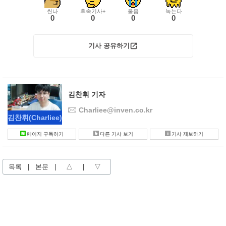
씬나
후속기사+
울음
녹는다
0
0
0
0
기사 공유하기
김찬휘 기자
Charliee@inven.co.kr
김찬휘
(Charliee)
페이지 구독하기
다른 기사 보기
기사 제보하기
목록
|
본문
|
△
|
▽