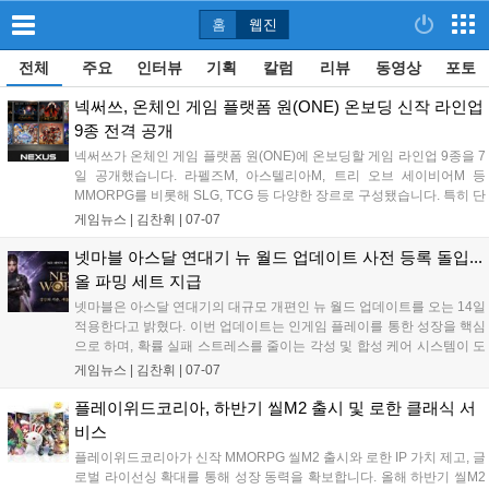
홈
웹진
전체
주요
인터뷰
기획
칼럼
리뷰
동영상
포토
넥써쓰, 온체인 게임 플랫폼 원(ONE) 온보딩 신작 라인업
9종 전격 공개
넥써쓰가 온체인 게임 플랫폼 원(ONE)에 온보딩할 게임 라인업 9종을 7
일 공개했습니다. 라펠즈M, 아스텔리아M, 트리 오브 세이비어M 등
MMORPG를 비롯해 SLG, TCG 등 다양한 장르로 구성됐습니다. 특히 단
독 퍼블리싱작인 웹3 SLG ‘프로스트 킹덤’은 이달 출시를 앞두고 있으
게임뉴스 |
김찬휘
|
07-07
며, AI 기술을 접목한 신작 엘레밈탈 등도 포함됐습니다. 넥써쓰는 이번
라인업을 통해 라이트 및 하드코어 이용자를 모두 공략하며, 향후 메인
넷마블 아스달 연대기 뉴 월드 업데이트 사전 등록 돌입...
넷 크로쓰를 원체인으로 전환하고 토큰을 교환하는 등 생태계 확장에 나
올 파밍 세트 지급
설 계획입니다....
넷마블은 아스달 연대기의 대규모 개편인 뉴 월드 업데이트를 오는 14일
적용한다고 밝혔다. 이번 업데이트는 인게임 플레이를 통한 성장을 핵심
으로 하며, 확률 실패 스트레스를 줄이는 각성 및 합성 케어 시스템이 도
입된다. 신규 서버는 유료 소환 상품 없이 운영되며, 13일 개발자 라이브
게임뉴스 |
김찬휘
|
07-07
를 통해 상세 내용을 공개할 예정이다. 사전 등록자에게는 올 파밍 세트
를 제공하며, 기존 성장 구조를 전면 개선해 플레이의 재미를 극대화할
플레이위드코리아, 하반기 씰M2 출시 및 로한 클래식 서
계획이다....
비스
플레이위드코리아가 신작 MMORPG 씰M2 출시와 로한 IP 가치 제고, 글
로벌 라이선싱 확대를 통해 성장 동력을 확보합니다. 올해 하반기 씰M2