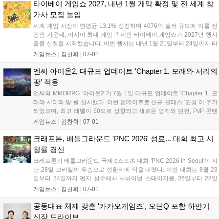
BUY를 제시했습니다. 이 외에도 리듬 천국 미라클 스타즈와 삼국지: 천
타이베이 게임쇼 2027, 내년 1월 개막 확정 및 전 세계 참
하결전이 오늘 출시되었으며, 게임 업계는 넥슨, 시프트업 등 주요 기업
가사 모집 돌입
의 경력직 채용을 진행하며 하반기 준비에 박차를 가하고 있습니다....
세계 게임 시장이 연평균 13.1% 성장하며 4076억 달러 규모에 이를 전
망인 가운데, 아시아 최대 게임 축제인 타이베이 게임쇼가 2027년 행사
출품 신청을 시작했습니다. 이번 행사는 내년 1월 21일부터 24일까지 타
이베이 난강 전시 센터에서 열리며, B2B 및 B2C 구역과 인디 게임 어워
게임뉴스 |
김찬휘
|
07-01
드 접수도 함께 진행됩니다. 특히 인디 게임 어워드는 8월 19일까지 참
가자를 모집하며, 개발자 교류 행사인 GAME LINKER 2026도 사전 등록
엔씨 아이온2, 대규모 업데이트 'Chapter 1. 모래와 서리의
을 시작해 전 세계 게임 산업의 활발한 교류를 예고했습니다....
땅' 적용
엔씨의 MMORPG ‘아이온2’가 7월 1일 대규모 업데이트 ‘Chapter 1. 모
래와 서리의 땅’을 실시했다. 이번 업데이트로 신규 클래스 ‘권성’이 추가
되었으며, 최고 레벨이 50으로 상향되고 새로운 영지와 던전, PvP 콘텐
츠가 대거 도입되었다. 또한 캐릭터 슬롯 무료 제공과 신규 및 복귀 이용
게임뉴스 |
김찬휘
|
07-01
자를 위한 ‘새싹 뱃지’ 시스템, 성장 서포트 4종 등 다양한 혜택이 마련되
었다. 자세한 내용은 공식 홈페이지에서 확인 가능하다....
크래프톤, 배틀그라운드 'PNC 2026' 성료... 대회 최고 시
청률 경신
크래프톤의 배틀그라운드 국제 e스포츠 대회 'PNC 2026 in Seoul'이 지
난 28일 브라질의 우승으로 성황리에 막을 내렸다. 이번 대회는 8월 23
일부터 24일까지 펍지 성수에서 서바이벌 스테이지를, 26일부터 28일
까지 서울 장충체육관에서 그랜드 파이널을 진행했다. 총 1,320만 회의
게임뉴스 |
김찬휘
|
07-01
누적 시청 수를 기록하며 역대 최고 성과를 거뒀고, 전소미 등 다양한 공
연과 이벤트가 어우러져 문화 축제로 자리 잡았다. 크래프톤은 이번 대
공동대표 체제 갖춘 '카카오게임즈', 오딘Q 포함 하반기
회를 통해 배틀그라운드가 단순한 게임을 넘어 글로벌 문화 콘텐츠로 확
신작 드라이브