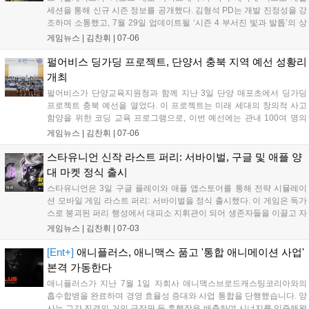
세션을 통해 신규 시즌 정보를 공개했다. 김형석 PD는 개발 진정성을 강
조하며 소통했고, 7월 29일 업데이트될 ‘시즌 4 부서진 빛과 발톱’의 상
세 내용과 신규 전투원 3종, 외출복 시스템을 최초로 선보였다. 향후 글
게임뉴스 |
김찬휘
|
07-06
로벌 지역에도 순차적으로 정보를 공개할 예정이며 상세 내용은 공식 커
뮤니티에서 확인 가능하다....
펄어비스 딩가딩 프로젝트, 단양서 충북 지역 예선 성황리
개최
펄어비스가 단양교육지원청과 함께 지난 3일 단양 매포초에서 딩가딩
프로젝트 충북 예선을 열었다. 이 프로젝트는 미래 세대의 창의적 사고
함양을 위한 코딩 교육 프로그램으로, 이번 예선에는 관내 100여 명의
학생이 참여해 게임 개발 등 디지털 진로를 체험했다. 펄어비스는 우수
게임뉴스 |
김찬휘
|
07-06
팀을 선발해 오는 11월 사옥에서 열릴 파이널 해커톤 참가 기회를 제공
하며 디지털 교육 격차 해소에 앞장설 예정이다....
스타유니언 신작 라스트 퍼리: 서바이벌, 구글 및 애플 양
대 마켓 정식 출시
스타유니언은 3일 구글 플레이와 애플 앱스토어를 통해 전략 시뮬레이
션 모바일 게임 라스트 퍼리: 서바이벌을 정식 출시했다. 이 게임은 독가
스로 붕괴된 퍼리 행성에서 대피소 지휘관이 되어 생존자들을 이끌고 자
원을 관리하며 변이 야수의 위협에 맞서는 방치형 전략 게임이다. 인력
게임뉴스 |
김찬휘
|
07-03
배치와 법령 발표로 대피소를 운영하고 영웅을 육성하며 연맹 쟁탈전 등
다양한 콘텐츠를 즐길 수 있다. 상세 정보는 공식 홈페이지에서 확인 가
[Ent+]
애니플러스, 애니맥스 품고 '통합 애니메이션 사업'
능하다....
본격 가동한다
애니플러스가 지난 7월 1일 자회사 애니맥스브로드캐스팅코리아와의
흡수합병을 완료하며 경영 효율성 증대와 사업 통합을 단행했습니다. 양
사는 그간 진격의 거인 극장판 등 흥행작을 배출하며 시너지를 입증해왔