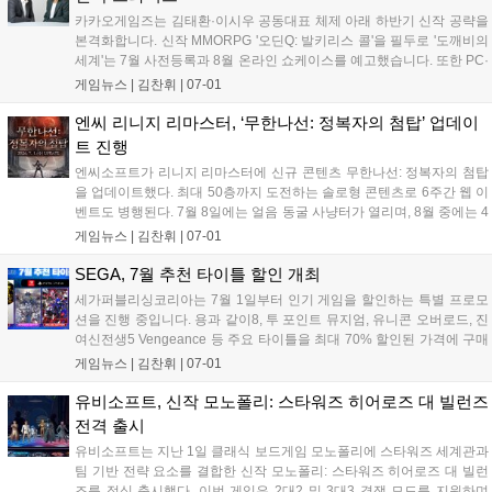
장하는 계기가 되었다고 평가하며, 앞으로도 전 세계 이용자와의 접점을
카카오게임즈는 김태환·이시우 공동대표 체제 아래 하반기 신작 공략을
넓혀갈 계획이라고 밝혔다....
본격화합니다. 신작 MMORPG '오딘Q: 발키리스 콜'을 필두로 '도깨비의
세계'는 7월 사전등록과 8월 온라인 쇼케이스를 예고했습니다. 또한 PC·
콘솔 신작 '갓 세이브 버밍엄'의 CBT를 마치는 등 장르 다변화와 글로벌
게임뉴스 |
김찬휘
|
07-01
경쟁력 강화에 집중하며 새로운 성장 동력을 확보하고 시장 입지를 공고
히 할 계획입니다....
엔씨 리니지 리마스터, ‘무한나선: 정복자의 첨탑’ 업데이
트 진행
엔씨소프트가 리니지 리마스터에 신규 콘텐츠 무한나선: 정복자의 첨탑
을 업데이트했다. 최대 50층까지 도전하는 솔로형 콘텐츠로 6주간 웹 이
벤트도 병행된다. 7월 8일에는 얼음 동굴 사냥터가 열리며, 8월 중에는 4
대4 팀전 PVP 정의의 콜로세움이 추가될 예정이다. 또한 11개 클래스
게임뉴스 |
김찬휘
|
07-01
밸런스 조정과 혈맹 전투력 시스템 도입 등 편의성 개선도 진행한다. 자
세한 내용은 공식 홈페이지에서 확인 가능하다....
SEGA, 7월 추천 타이틀 할인 개최
세가퍼블리싱코리아는 7월 1일부터 인기 게임을 할인하는 특별 프로모
션을 진행 중입니다. 용과 같이8, 투 포인트 뮤지엄, 유니콘 오버로드, 진
여신전생5 Vengeance 등 주요 타이틀을 최대 70% 할인된 가격에 구매
할 수 있습니다. 이번 할인 행사는 오는 7월 15일에 종료되며, 자세한 대
게임뉴스 |
김찬휘
|
07-01
상 품목과 할인율은 공식 특설 웹사이트에서 확인할 수 있으니 관심 있
는 게이머들은 기간 내에 방문하여 혜택을 누리시길 바랍니다....
유비소프트, 신작 모노폴리: 스타워즈 히어로즈 대 빌런즈
전격 출시
유비소프트는 지난 1일 클래식 보드게임 모노폴리에 스타워즈 세계관과
팀 기반 전략 요소를 결합한 신작 모노폴리: 스타워즈 히어로즈 대 빌런
즈를 정식 출시했다. 이번 게임은 2대2 및 3대3 경쟁 모드를 지원하며