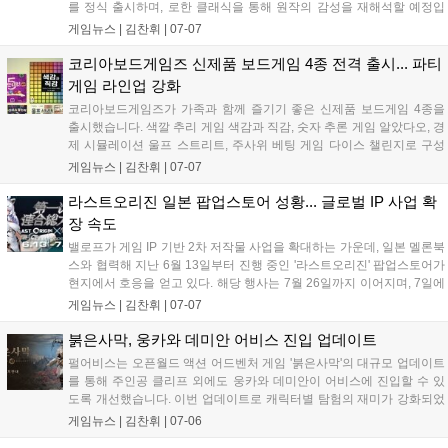
를 정식 출시하며, 로한 클래식을 통해 원작의 감성을 재해석할 예정입
니다. 또한 차이나조이 등 해외 전시회에 참가해 글로벌 파트너사와 비
게임뉴스 |
김찬휘
|
07-07
즈니스 미팅을 진행하며 IP 라이선스 계약과 신규 사업 기회를 발굴할 계
획입니다. 이를 통해 서비스와 IP 비즈니스를 병행하는 수익 구조를 구축
코리아보드게임즈 신제품 보드게임 4종 전격 출시... 파티
하여 중장기적인 성장을 도모할 방침입니다....
게임 라인업 강화
코리아보드게임즈가 가족과 함께 즐기기 좋은 신제품 보드게임 4종을
출시했습니다. 색깔 추리 게임 색감과 직감, 숫자 추론 게임 알았다오, 경
제 시뮬레이션 울프 스트리트, 주사위 베팅 게임 다이스 챌린지로 구성
되었습니다. 이번 신작들은 지난 1일부터 코리아보드게임즈닷컴 스토어
게임뉴스 |
김찬휘
|
07-07
에서 판매를 시작했으며, 쉬운 규칙과 다양한 장르로 모임이나 파티에서
누구나 재미있게 즐길 수 있도록 제작되어 큰 기대를 모으고 있습니다....
라스트오리진 일본 팝업스토어 성황... 글로벌 IP 사업 확
장 속도
밸로프가 게임 IP 기반 2차 저작물 사업을 확대하는 가운데, 일본 멜론북
스와 협력해 지난 6월 13일부터 진행 중인 '라스트오리진' 팝업스토어가
현지에서 호응을 얻고 있다. 해당 행사는 7월 26일까지 이어지며, 7일에
는 피망 플랫폼을 통해 티타니아 프로스트 피규어 특설 페이지도 공개했
게임뉴스 |
김찬휘
|
07-07
다. 밸로프는 이번 성과를 바탕으로 향후 국내외에서 다양한 굿즈 및 콘
텐츠를 선보이며 IP 경쟁력을 강화할 방침이다....
붉은사막, 웅카와 데미안 어비스 진입 업데이트
펄어비스는 오픈월드 액션 어드벤처 게임 '붉은사막'의 대규모 업데이트
를 통해 주인공 클리프 외에도 웅카와 데미안이 어비스에 진입할 수 있
도록 개선했습니다. 이번 업데이트로 캐릭터별 탐험의 재미가 강화되었
으며, 보스 장비를 포함한 신규 장비 47종이 추가되어 성장의 즐거움을
게임뉴스 |
김찬휘
|
07-06
더했습니다. 또한, 일부 위장복과 무기의 염색 기능을 확장하고 미니맵