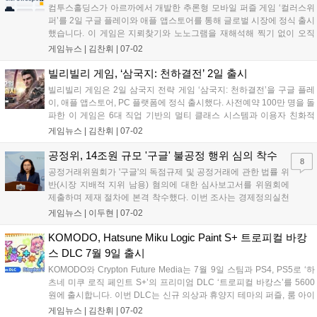
컴투스홀딩스가 아르까에서 개발한 추론형 모바일 퍼즐 게임 ‘컬러스위
퍼’를 2일 구글 플레이와 애플 앱스토어를 통해 글로벌 시장에 정식 출시
했습니다. 이 게임은 지뢰찾기와 노노그램을 재해석해 찍기 없이 오직
논리만으로 퍼즐을 해결하는 방식으로, 12개 언어를 지원하며 데일리 챌
게임뉴스 |
김찬휘
|
07-02
린지 등 다양한 콘텐츠를 제공해 전 세계 이용자들에게 지적 성취감을
선사할 예정입니다....
빌리빌리 게임, ‘삼국지: 천하결전’ 2일 출시
빌리빌리 게임은 2일 삼국지 전략 게임 ‘삼국지: 천하결전’을 구글 플레
이, 애플 앱스토어, PC 플랫폼에 정식 출시했다. 사전예약 100만 명을 돌
파한 이 게임은 6대 직업 기반의 멀티 클래스 시스템과 이용자 친화적
BM이 특징이다. 출시 기념으로 전설 무장 서성, 손책, 초선, 채문희 등을
게임뉴스 |
김찬휘
|
07-02
무료로 제공하며, 공식 홈페이지와 카페에서 상세 정보를 확인할 수 있
다. 이용자 의견을 수렴한 운영으로 전략의 재미와 대규모 전쟁의 묘미
공정위, 14조원 규모 '구글' 불공정 행위 심의 착수
8
를 선사할 계획이다....
공정거래위원회가 '구글'의 독점규제 및 공정거래에 관한 법률 위
반(시장 지배적 지위 남용) 혐의에 대한 심사보고서를 위원회에
제출하며 제재 절차에 본격 착수했다. 이번 조사는 경제정의실천
시민연합 등 시민단체의 신고로 시작되었으며, 현장 조사와 미국
게임뉴스 |
이두현
|
07-02
경쟁 당국의 민사 소송 자료 분석 등을 거쳤다. 조사 결과, 공정위
는 구글이 국내 안드로이드 앱마켓에서 차지하...
KOMODO, Hatsune Miku Logic Paint S+ 트로피컬 바캉
스 DLC 7월 9일 출시
KOMODO와 Crypton Future Media는 7월 9일 스팀과 PS4, PS5로 ‘하
츠네 미쿠 로직 페인트 S+’의 프리미엄 DLC ‘트로피컬 바캉스’를 5600
원에 출시합니다. 이번 DLC는 신규 의상과 휴양지 테마의 퍼즐, 룸 아이
템을 포함하며 스페셜 퍼즐 완료 시 한정 일러스트를 제공합니다. 또한
게임뉴스 |
김찬휘
|
07-02