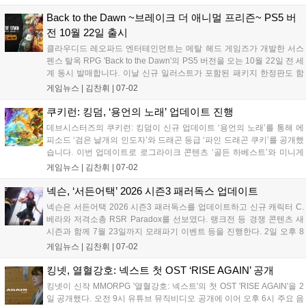
무료 업데이트를 통해 신규 퍼즐이 추가되며, 닌텐도 스위치와 엑스박스
버전도 동일한 업데이트가 진행될 예정입니다....
Back to the Dawn ~브레이크 더 애니멀 프리즌~ PS5 버
전 10월 22일 출시
클라우디드 레오파드 엔터테인먼트는 메탈 헤드 게임즈가 개발한 서스
펜스 탈옥 RPG 'Back to the Dawn'의 PS5 버전을 오는 10월 22일 전 세
계 동시 발매합니다. 이날 신규 일러스트가 포함된 패키지 한정판도 함
께 출시될 예정입니다. 이 게임은 높은 자유도와 다양한 탈옥 루트로 인
게임뉴스 |
김찬휘
|
07-02
디 게임 행사에서 호평받았으며, 인플루언서들의 입소문을 통해 커뮤니
티 내에서 큰 화제를 모으고 있습니다....
쿠키런: 킹덤, ‘용언의 노래’ 업데이트 진행
데브시스터즈의 쿠키런: 킹덤이 신규 업데이트 ‘용언의 노래’를 통해 에
피소드 ‘검은 날개의 인도자’와 드래곤 등급 ‘파인 드래곤 쿠키’를 공개했
습니다. 이번 업데이트로 로그라이크 콘텐츠 ‘골든 하베스트’와 미니게
임 ‘수상한 유령선장과의 대결’ 등이 추가됐으며, 전략 전투 ‘운명의 결투
게임뉴스 |
김찬휘
|
07-02
2’도 새롭게 돌아옵니다. 자세한 사항은 공식 유튜브 채널과 네이버 카페
에서 확인 가능합니다....
넥슨, ‘서든어택’ 2026 시즌3 패러독스 업데이트
넥슨은 서든어택 2026 시즌3 패러독스를 업데이트하고 신규 캐릭터 C.
베라와 저격소총 RSR Paradox를 선보였다. 랭크전 등 경쟁 콘텐츠 새
시즌과 함께 7월 23일까지 모래파기 이벤트 등을 진행한다. 2일 오후 8
시 공식 SOOP 채널에서 생방송을 진행하며 시청 보상을 제공한다. PC
게임뉴스 |
김찬휘
|
07-02
방 접속 혜택과 서든 클럽 운영 등 다양한 보상을 마련했으며 자세한 내
용은 공식 홈페이지에서 확인할 수 있다....
킹넷, 열혈강호: 넥스트 첫 OST ‘RISE AGAIN’ 공개
킹넷이 신작 MMORPG '열혈강호: 넥스트'의 첫 OST 'RISE AGAIN'을 2
일 공개했다. 오전 9시 유튜브 뮤직비디오 공개에 이어 오후 6시 주요 음