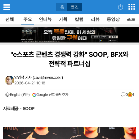
홈
웹진
전체
주요
인터뷰
기획
칼럼
리뷰
동영상
포토
"e스포츠 콘텐츠 경쟁력 강화" SOOP, BFX와
전략적 파트너십
양영석 기자
(
Lavii@inven.co.kr
)
2026-04-21 10:18
English(영문)
Google 선호 출처 추가
0
1
자료제공 - SOOP