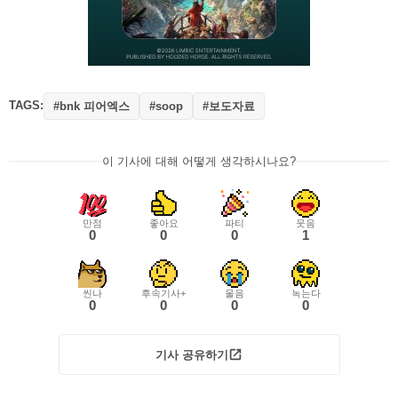
TAGS:
#bnk 피어엑스
#보도자료
#soop
이 기사에 대해 어떻게 생각하시나요?
만점
좋아요
파티
웃음
0
0
0
1
씬나
후속기사+
울음
녹는다
0
0
0
0
기사 공유하기