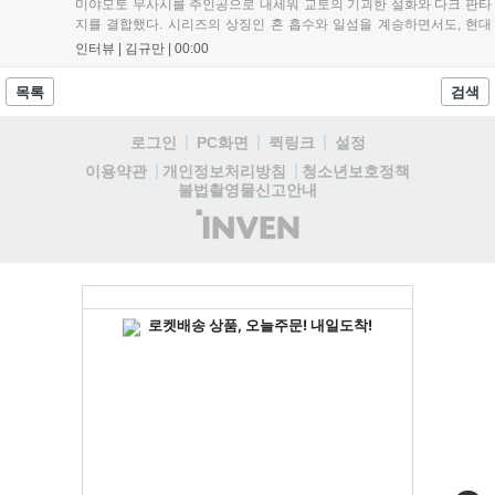
미야모토 무사시를 주인공으로 내세워 교토의 기괴한 설화와 다크 판타
지를 결합했다. 시리즈의 상징인 혼 흡수와 일섬을 계승하면서도, 현대
적인 검극 액션과 '무너뜨리기 일섬'을 더해 전투의 깊이를 더했다. 개발
인터뷰 |
김규만
|
00:00
진은 정해진 공략법 대신 플레이어의 선택에 따른 사무라이 액션을 구현
하고자 했으며, 실제 검술 전문가의 모션 캡처를 통해 리얼리티를 극대
목록
검색
화했다. 세계관을 새롭게 재구성한 이번 신작은 기존 시리즈와 설정은
다르지만, 특유의 통쾌한 손맛과 다크 판타지 분위기를 충실히 담아내어
로그인
PC화면
퀵링크
설정
시리즈 팬과 신규 이용자 모두에게 새로운 재미를 선사할 예정이다....
청소년보호정책
이용약관
개인정보처리방침
불법촬영물신고안내
(주)
인
벤