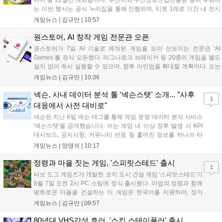
까지 총 22일간 개최됩니다. 부산시와 부산정보산업진흥원 등이 주최하
는 이번 행사는 공식 누리집을 통해 진행되며, 티켓 1매로 기간 내 전시
작을 제한 없이 체험할 수 있습니다. 일반 및 루키 부문 등 다양한 인디게
게임뉴스 |
김규만
|
10:57
임을 선보이며 개발자와의 소통 기능도 제공합니다. 장소 제약 없이 전
세계 누구나 참여 가능한 이번 행사는 역대 최대 규모로 열려 인디게임
원스토어, AI 창작 게임 전문관 오픈
생태계 확장에 기여할 전망입니다....
원스토어가 7일 AI 기술로 제작된 게임을 모아 선보이는 전문관 ‘AI
Games’를 정식 오픈했다. 라그나로크 브레이커 등 20종의 게임을 별도
설치 없이 즉시 실행할 수 있으며, 향후 라인업을 확대할 계획이다. 오는
11일부터는 게임 실행 시 할인 쿠폰을 지급하는 오픈 기념 이벤트도 진
게임뉴스 |
김규만
|
10:36
행된다. 이번 서비스는 누구나 AI를 활용해 게임을 제작하고 유통할 수
있는 환경을 조성해 창작자와 이용자 모두에게 새로운 경험을 제공할 것
넥슨, 사내 데이터 분석 툴 '넥슨스탯' 소개... "사후
1
으로 기대된다....
대응에서 사전 대비로"
넥슨은 지난 6일 넥슨 태그를 통해 게임 운영 데이터 분석 서비스
'넥슨스탯'을 공개했습니다. 이는 게임 내 이상 징후 발생 시 KPI
대시보드, 공지사항, 커뮤니티 반응 등 흩어진 정보를 하나의 타
임라인에 연결해 원인을 빠르게 파악하도록 돕는 관제 허브입니
게임뉴스 |
양영석
|
10:17
다. 현재 25개 이상의 프로젝트에 도입된 이 서비스는 사후 대응
중심의 운영 방식을 사전 대비 체계로 전환하며 데이터 기반의 효
정령과 마을 짓는 게임, '스피릿스테드' 출시
1
율적인 의사결정을 지원하고 있습니다....
터보 도그 게임즈가 개발한 코지 도시 건설 게임 '스피릿스테드'가
8월 7일 오전 2시 PC 스팀에 정식 출시됐다. 마법의 정령과 함께
평화로운 마을을 건설하는 이 게임은 한국어를 지원하며, 정가
10,700원에서 10% 할인된 9,630원에 판매된다. 플레이어는 어
게임뉴스 |
김규만
|
09:57
드벤처 모드와 크리에이티브 모드를 통해 자유롭게 마을을 꾸미
고 정령을 활용해 공동체를 성장시킬 수 있다. 따뜻한 손그림 그
80년대 VHS감성 호러, '스킨 스테이플러' 출시