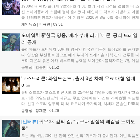
래픽이 특징이며, 부담 없이 즐길 수 있는 힐링 게임으로 기대를
1980년대 VHS 슬래셔 영화와 초기 3D 호러 게임 감성을 결합한 더 스
모으고 있다....
킨 스테이플러가 스팀에 정식 출시됐다. 테인티드 팩트가 개발하고 어셈
블 엔터테인먼트가 배급한 이 게임은 2026년 8월 6일 출시되어 현재
15,000원에 판매 중이다. 캐리언 시티를 배경으로 연쇄살인 사건을 추적
게임뉴스 |
김규만
|
09:51
하는 두 형사의 이야기를 다루며, 거친 복고풍 그래픽과 블랙 코미디를
통해 밀도 높은 공포를 선사한다....
오버워치 新한국 영웅, 메카 부대 리더 '디몬' 공식 트레일
러 공개
블리자드가 오버워치 53번째 영웅인 한국인 디몬의 트레일러를 공개했
다. 영상은 부산을 배경으로 메카 부대와 쓰레기촌 세력 간의 전투를 다
루며 디몬의 붉은 메카 비스트와 능력을 보여준다. 블리자드는 7일 게임
플레이 영상 공개를 시작으로 10일 시즌4 트레일러를 선보이며, 11일 시
동영상 |
강승진
|
01:52
작되는 시즌4를 통해 디몬을 정식 출시할 예정이다. 향후 메카 부대와 탈
론의 대립이 본격화될 전망이다....
'고스트리콘: 와일드랜드', 출시 9년 차에 무료 대형 업데
이트
유비소프트가 고스트 리콘 시리즈 25주년을 기념해 6일(현지시간) '고스
트 리콘 와일드랜드'의 대규모 무료 업데이트 '라스트 라이츠'를 배포했
다. 신규 스토리 임무와 적 라 요로나가 추가되며, 차세대 콘솔인 PS5와
Xbox Series X|S에서 4K 60FPS를 지원한다. 또한 편의성 개선과 함께
동영상 |
정재훈
|
01:26
과거 콘텐츠가 복원되어 기존 및 신규 이용자 모두에게 새로운 즐길 거
리를 제공한다....
[인터뷰]
귀무자: 검의 길, "누구나 일섬의 쾌감을 느끼도
록"
오는 9월 4일, 20여 년 만의 완전 신작 ‘귀무자’가 출시된다. 이번 작품은