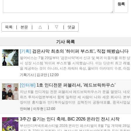
등록
목록
|
본문
|
△
|
▽
|
댓글
기사 목록
[기획]
검은사막 최초의 '하이퍼 부스트', 직접 해봤습니다
펄어비스는 7월 29일부터 '검은사막'에서 신규 및 복귀 이용자를 위한 상
시 성장 시스템 '하이퍼 부스트'를 시작했습니다. 이는 단순히 최고 레벨
을 제공하는 것이 아니라, 시즌 캐릭터 육성, 올비아 아카데미 수료, 아침
의 나라 설화 진행 등 4단계 과정을 통해 게임에 적응하며 공방합 750을
기획기사 |
김규만
|
12:00
목표로 성장하는 구조입니다. 이용자는 과제를 완수하며 동(V) 투발라
장비와 검은별 무기, 카라자드 장신구 등을 획득해 주요 콘텐츠에 진입
[인터뷰]
1호 인디전문 퍼블리셔, '레드브릭하우스'
할 수 있습니다....
지난 6월 인디게임 전문 퍼블리셔 레드브릭하우스가 문을 열었다. 네오
위즈 투자사업본부에서 함께 일하던 세 사람이 나와 세운 회사다. 본부
장이던 홍지철과 인디투자실장이던 김혁진이 공동대표를, 중국사업실
장이던 이민정이 이사를 맡았다. 출범 한 달여 만에 위메이드맥스의 전
인터뷰 |
이두현
|
12:00
략적 투자와 카카오벤처스 등 5개 벤처캐피털의 재무적 투자가 연달아
들어왔다. 서비스 중인...
3주간 즐기는 인디 축제, BIC 2026 온라인 전시 시작
부산인디커넥트페스티벌 2026 온라인 페스티벌이 8월 7일 개막해 28일