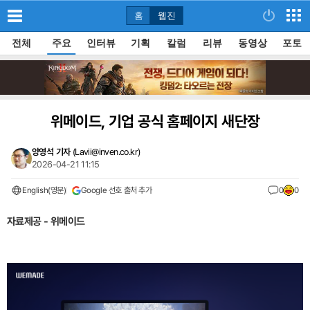
홈
웹진
전체
주요
인터뷰
기획
칼럼
리뷰
동영상
포토
위메이드, 기업 공식 홈페이지 새단장
양영석 기자
(
Lavii@inven.co.kr
)
2026-04-21 11:15
English(영문)
Google 선호 출처 추가
0
0
자료제공 - 위메이드