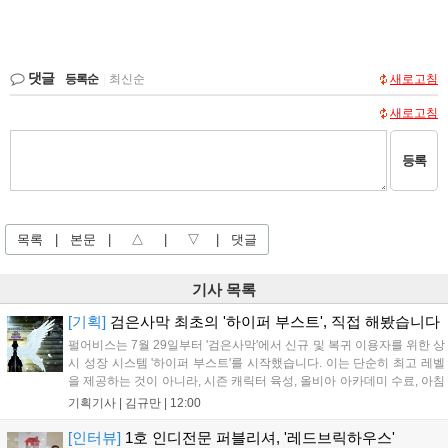
댓글
등록순
|
최신순
새로고침
새로고침
등록
목록
|
본문
|
△
|
▽
|
댓글
기사 목록
[기획]
검은사막 최초의 '하이퍼 부스트', 직접 해봤습니다
펄어비스는 7월 29일부터 '검은사막'에서 신규 및 복귀 이용자를 위한 상
시 성장 시스템 '하이퍼 부스트'를 시작했습니다. 이는 단순히 최고 레벨
을 제공하는 것이 아니라, 시즌 캐릭터 육성, 올비아 아카데미 수료, 아침
의 나라 설화 진행 등 4단계 과정을 통해 게임에 적응하며 공방합 750을
기획기사 |
김규만
|
12:00
목표로 성장하는 구조입니다. 이용자는 과제를 완수하며 동(V) 투발라
장비와 검은별 무기, 카라자드 장신구 등을 획득해 주요 콘텐츠에 진입
[인터뷰]
1호 인디전문 퍼블리셔, '레드브릭하우스'