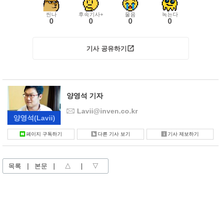
씬나
후속기사+
울음
녹는다
0
0
0
0
기사 공유하기
양영석 기자
Lavii@inven.co.kr
양영석
(Lavii)
페이지 구독하기
다른 기사 보기
기사 제보하기
목록
|
본문
|
△
|
▽