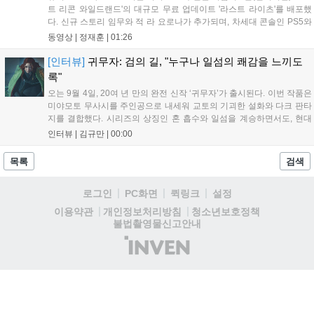
트 리콘 와일드랜드'의 대규모 무료 업데이트 '라스트 라이츠'를 배포했
다. 신규 스토리 임무와 적 라 요로나가 추가되며, 차세대 콘솔인 PS5와
Xbox Series X|S에서 4K 60FPS를 지원한다. 또한 편의성 개선과 함께
동영상 |
정재훈
|
01:26
과거 콘텐츠가 복원되어 기존 및 신규 이용자 모두에게 새로운 즐길 거
리를 제공한다....
[인터뷰]
귀무자: 검의 길, "누구나 일섬의 쾌감을 느끼도
록"
오는 9월 4일, 20여 년 만의 완전 신작 ‘귀무자’가 출시된다. 이번 작품은
미야모토 무사시를 주인공으로 내세워 교토의 기괴한 설화와 다크 판타
지를 결합했다. 시리즈의 상징인 혼 흡수와 일섬을 계승하면서도, 현대
적인 검극 액션과 '무너뜨리기 일섬'을 더해 전투의 깊이를 더했다. 개발
인터뷰 |
김규만
|
00:00
진은 정해진 공략법 대신 플레이어의 선택에 따른 사무라이 액션을 구현
하고자 했으며, 실제 검술 전문가의 모션 캡처를 통해 리얼리티를 극대
목록
검색
화했다. 세계관을 새롭게 재구성한 이번 신작은 기존 시리즈와 설정은
다르지만, 특유의 통쾌한 손맛과 다크 판타지 분위기를 충실히 담아내어
로그인
PC화면
퀵링크
설정
시리즈 팬과 신규 이용자 모두에게 새로운 재미를 선사할 예정이다....
청소년보호정책
이용약관
개인정보처리방침
불법촬영물신고안내
(주)
인
벤