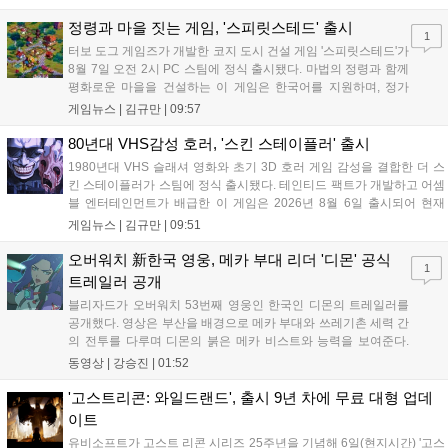
다. 현재 25개 이상의 프로젝트에 도입된 이 서비스는 사후 대응
중심의 운영 방식을 사전 대비 체계로 전환하며 데이터 기반의 효
정령과 마을 짓는 게임, '스피릿스테드' 출시
1
율적인 의사결정을 지원하고 있습니다....
터보 도그 게임즈가 개발한 코지 도시 건설 게임 '스피릿스테드'가
8월 7일 오전 2시 PC 스팀에 정식 출시됐다. 마법의 정령과 함께
평화로운 마을을 건설하는 이 게임은 한국어를 지원하며, 정가
10,700원에서 10% 할인된 9,630원에 판매된다. 플레이어는 어
게임뉴스 |
김규만
|
09:57
드벤처 모드와 크리에이티브 모드를 통해 자유롭게 마을을 꾸미
고 정령을 활용해 공동체를 성장시킬 수 있다. 따뜻한 손그림 그
80년대 VHS감성 호러, '스킨 스테이플러' 출시
래픽이 특징이며, 부담 없이 즐길 수 있는 힐링 게임으로 기대를
1980년대 VHS 슬래셔 영화와 초기 3D 호러 게임 감성을 결합한 더 스
모으고 있다....
킨 스테이플러가 스팀에 정식 출시됐다. 테인티드 팩트가 개발하고 어셈
블 엔터테인먼트가 배급한 이 게임은 2026년 8월 6일 출시되어 현재
15,000원에 판매 중이다. 캐리언 시티를 배경으로 연쇄살인 사건을 추적
게임뉴스 |
김규만
|
09:51
하는 두 형사의 이야기를 다루며, 거친 복고풍 그래픽과 블랙 코미디를
통해 밀도 높은 공포를 선사한다....
오버워치 新한국 영웅, 메카 부대 리더 '디몬' 공식
1
트레일러 공개
블리자드가 오버워치 53번째 영웅인 한국인 디몬의 트레일러를
공개했다. 영상은 부산을 배경으로 메카 부대와 쓰레기촌 세력 간
의 전투를 다루며 디몬의 붉은 메카 비스트와 능력을 보여준다.
블리자드는 7일 게임플레이 영상 공개를 시작으로 10일 시즌4 트
동영상 |
강승진
|
01:52
레일러를 선보이며, 11일 시작되는 시즌4를 통해 디몬을 정식 출
시할 예정이다. 향후 메카 부대와 탈론의 대립이 본격화될 전망이
'고스트리콘: 와일드랜드', 출시 9년 차에 무료 대형 업데
다....
이트
유비소프트가 고스트 리콘 시리즈 25주년을 기념해 6일(현지시간) '고스