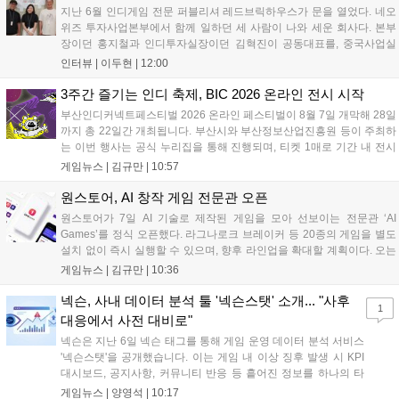
할 수 있습니다....
지난 6월 인디게임 전문 퍼블리셔 레드브릭하우스가 문을 열었다. 네오
위즈 투자사업본부에서 함께 일하던 세 사람이 나와 세운 회사다. 본부
장이던 홍지철과 인디투자실장이던 김혁진이 공동대표를, 중국사업실
장이던 이민정이 이사를 맡았다. 출범 한 달여 만에 위메이드맥스의 전
인터뷰 |
이두현
|
12:00
략적 투자와 카카오벤처스 등 5개 벤처캐피털의 재무적 투자가 연달아
들어왔다. 서비스 중인...
3주간 즐기는 인디 축제, BIC 2026 온라인 전시 시작
부산인디커넥트페스티벌 2026 온라인 페스티벌이 8월 7일 개막해 28일
까지 총 22일간 개최됩니다. 부산시와 부산정보산업진흥원 등이 주최하
는 이번 행사는 공식 누리집을 통해 진행되며, 티켓 1매로 기간 내 전시
작을 제한 없이 체험할 수 있습니다. 일반 및 루키 부문 등 다양한 인디게
게임뉴스 |
김규만
|
10:57
임을 선보이며 개발자와의 소통 기능도 제공합니다. 장소 제약 없이 전
세계 누구나 참여 가능한 이번 행사는 역대 최대 규모로 열려 인디게임
원스토어, AI 창작 게임 전문관 오픈
생태계 확장에 기여할 전망입니다....
원스토어가 7일 AI 기술로 제작된 게임을 모아 선보이는 전문관 ‘AI
Games’를 정식 오픈했다. 라그나로크 브레이커 등 20종의 게임을 별도
설치 없이 즉시 실행할 수 있으며, 향후 라인업을 확대할 계획이다. 오는
11일부터는 게임 실행 시 할인 쿠폰을 지급하는 오픈 기념 이벤트도 진
게임뉴스 |
김규만
|
10:36
행된다. 이번 서비스는 누구나 AI를 활용해 게임을 제작하고 유통할 수
있는 환경을 조성해 창작자와 이용자 모두에게 새로운 경험을 제공할 것
넥슨, 사내 데이터 분석 툴 '넥슨스탯' 소개... "사후
1
으로 기대된다....
대응에서 사전 대비로"
넥슨은 지난 6일 넥슨 태그를 통해 게임 운영 데이터 분석 서비스
'넥슨스탯'을 공개했습니다. 이는 게임 내 이상 징후 발생 시 KPI
대시보드, 공지사항, 커뮤니티 반응 등 흩어진 정보를 하나의 타
임라인에 연결해 원인을 빠르게 파악하도록 돕는 관제 허브입니
게임뉴스 |
양영석
|
10:17