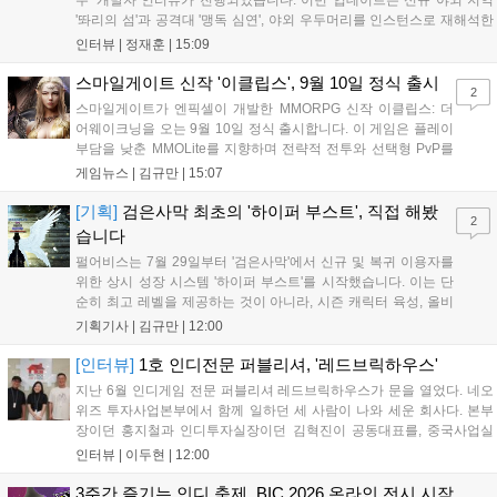
주' 개발자 인터뷰가 진행되었습니다. 이번 업데이트는 신규 야외 지역
'똬리의 섬'과 공격대 '맹독 심연', 야외 우두머리를 인스턴스로 재해석한
'소굴'을 포함합니다. 개발진은 하우징 시스템 개선 및 신화+ 던전 로테이
인터뷰 |
정재훈
|
15:09
션, 공격대 보상 강화 등을 예고하며, 한국 팬들의 열정적인 성원에 감사
를 표했습니다....
스마일게이트 신작 '이클립스', 9월 10일 정식 출시
2
스마일게이트가 엔픽셀이 개발한 MMORPG 신작 이클립스: 더
어웨이크닝을 오는 9월 10일 정식 출시합니다. 이 게임은 플레이
부담을 낮춘 MMOLite를 지향하며 전략적 전투와 선택형 PvP를
특징으로 합니다. 현재 공식 홈페이지와 앱 마켓에서 사전등록을
게임뉴스 |
김규만
|
15:07
진행 중이며 참여자에게는 초월 소환권 등 다양한 보상을 제공합
니다. 또한 카카오톡 채널 추가 시 주차별 스페셜 쿠폰과 한정 스
[기획]
검은사막 최초의 '하이퍼 부스트', 직접 해봤
2
킨, 경품 이벤트 등 풍성한 혜택을 마련해 이용자들의 기대를 모
습니다
으고 있습니다....
펄어비스는 7월 29일부터 '검은사막'에서 신규 및 복귀 이용자를
위한 상시 성장 시스템 '하이퍼 부스트'를 시작했습니다. 이는 단
순히 최고 레벨을 제공하는 것이 아니라, 시즌 캐릭터 육성, 올비
아 아카데미 수료, 아침의 나라 설화 진행 등 4단계 과정을 통해
기획기사 |
김규만
|
12:00
게임에 적응하며 공방합 750을 목표로 성장하는 구조입니다. 이
용자는 과제를 완수하며 동(V) 투발라 장비와 검은별 무기, 카라
[인터뷰]
1호 인디전문 퍼블리셔, '레드브릭하우스'
자드 장신구 등을 획득해 주요 콘텐츠에 진입할 수 있습니다....
지난 6월 인디게임 전문 퍼블리셔 레드브릭하우스가 문을 열었다. 네오
위즈 투자사업본부에서 함께 일하던 세 사람이 나와 세운 회사다. 본부
장이던 홍지철과 인디투자실장이던 김혁진이 공동대표를, 중국사업실
장이던 이민정이 이사를 맡았다. 출범 한 달여 만에 위메이드맥스의 전
인터뷰 |
이두현
|
12:00
략적 투자와 카카오벤처스 등 5개 벤처캐피털의 재무적 투자가 연달아
들어왔다. 서비스 중인...
3주간 즐기는 인디 축제, BIC 2026 온라인 전시 시작