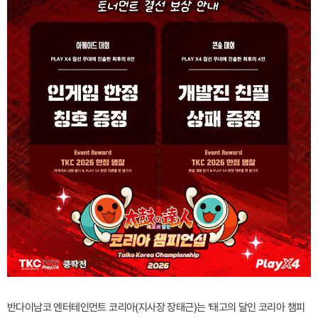
반다이남코 엔터테인먼트 코리아(지사장 장태근)는 ‘태고의 달인 코리아 챔피