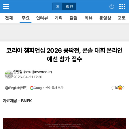
홈
웹진
전체
주요
인터뷰
기획
칼럼
리뷰
동영상
포토
코리아 챔피언십 2026 쿵딱전, 콘솔 대회 온라인
예선 참가 접수
인벤팀
(
desk@inven.co.kr
)
2026-04-21 17:30
English(영문)
Google 선호 출처 추가
0
0
자료제공 - BNEK