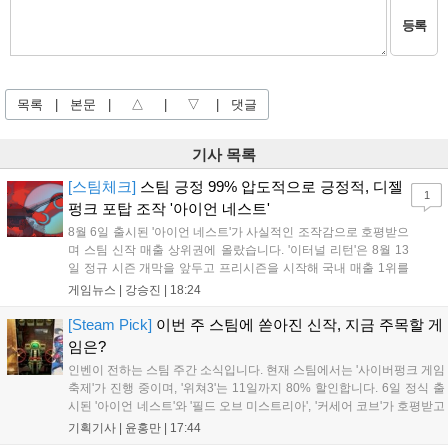
등록
목록
|
본문
|
△
|
▽
|
댓글
기사 목록
[스팀체크]
스팀 긍정 99% 압도적으로 긍정적, 디젤
1
펑크 포탑 조작 '아이언 네스트'
8월 6일 출시된 '아이언 네스트'가 사실적인 조작감으로 호평받으
며 스팀 신작 매출 상위권에 올랐습니다. '이터널 리턴'은 8월 13
일 정규 시즌 개막을 앞두고 프리시즌을 시작해 국내 매출 1위를
기록했습니다. 25주년을 맞은 '고스트 리콘' 시리즈는 8월 6일 쇼
게임뉴스 |
강승진
|
18:24
케이스와 함께 대규모 할인을 진행하며 순위가 급상승했고, 신작
'마블 투혼: 파이팅 소울즈'와 레트로 수리 시뮬레이션 '리스토
[Steam Pick]
이번 주 스팀에 쏟아진 신작, 지금 주목할 게
리'도 스팀에 정식 출시되었습니다....
임은?
인벤이 전하는 스팀 주간 소식입니다. 현재 스팀에서는 '사이버펑크 게임
축제'가 진행 중이며, '위쳐3'는 11일까지 80% 할인합니다. 6일 정식 출
시된 '아이언 네스트'와 '필드 오브 미스트리아', '커세어 코브'가 호평받고
있습니다. 한편, 7일 출시된 '마블 투혼'은 태그 시스템에 대한 호불호가
기획기사 |
윤홍만
|
17:44
갈리며 복합적 평가를 기록 중입니다. 유비소프트의 '고스트리콘: 와일드