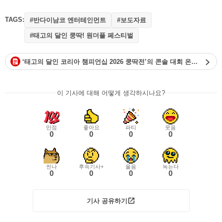
TAGS:
#반다이남코 엔터테인먼트
#보도자료
#태고의 달인 쿵딱! 원더풀 페스티벌
‘태고의 달인 코리아 챔피언십 2026 쿵딱전’의 콘솔 대회 온라인 예선 참가 신청
이 기사에 대해 어떻게 생각하시나요?
만점
좋아요
파티
웃음
0
0
0
0
씬나
후속기사+
울음
녹는다
0
0
0
0
기사 공유하기