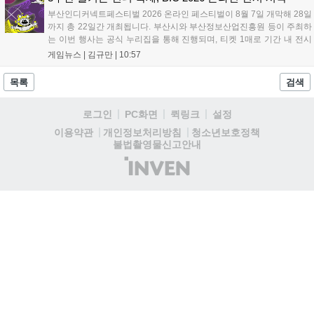
부산인디커넥트페스티벌 2026 온라인 페스티벌이 8월 7일 개막해 28일
까지 총 22일간 개최됩니다. 부산시와 부산정보산업진흥원 등이 주최하
는 이번 행사는 공식 누리집을 통해 진행되며, 티켓 1매로 기간 내 전시
작을 제한 없이 체험할 수 있습니다. 일반 및 루키 부문 등 다양한 인디게
게임뉴스 |
김규만
|
10:57
임을 선보이며 개발자와의 소통 기능도 제공합니다. 장소 제약 없이 전
세계 누구나 참여 가능한 이번 행사는 역대 최대 규모로 열려 인디게임
목록
검색
생태계 확장에 기여할 전망입니다....
로그인
PC화면
퀵링크
설정
청소년보호정책
이용약관
개인정보처리방침
불법촬영물신고안내
(주)
인
벤