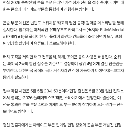
언십 2026 쿵딱전’의 콘솔 부문 온라인 예선 참가 신청을 접수 중이다. 이번 대
회는 콘솔과 아케이드 부문을 통합하여 진행하는 방식이다.
콘솔 부문 예선은 닌텐도 스위치용 ‘태고의 달인 쿵딱! 원더풀 페스티벌’을 통해
실시한다. 참가자는 과제곡인 '유메우츠츠 카타르시스'(★8)와 'FUMA Modul
e 6768'(★9)을 플레이한 뒤, 플레이 화면과 컨트롤러 조작 장면이 모두 포함
된 영상을 촬영하여 유튜브에 업로드해야 한다.
터치 조작을 제외한 태고 컨트롤러, 북채, 조이콘 등의 사용은 허용된다. 순위
는 과제곡 2곡의 합산 점수를 기준으로 결정하며 상위 4명에게 결선 진출권을
부여한다. 대한민국 국적의 국내 거주자라면 신청 가능하며 미성년자는 보호자
동의가 필요하다.
접수 마감 시한은 5월 5일 23시 59분이다.현장 결선은 5월 23일 일산 킨텍스
에서 열리는 ‘2026 플레이엑스포’ 메인 스테이지에서 진행한다. 결선에는 예
선을 통과한 콘솔 부문 4명과 아케이드 부문 8명이 참가하며 모든 경기는 단판
토너먼트 방식이다.
결선 진출자에게는 아케이드 부문 인게임 한정 칭호와 콘솔 부문 개발진 친필