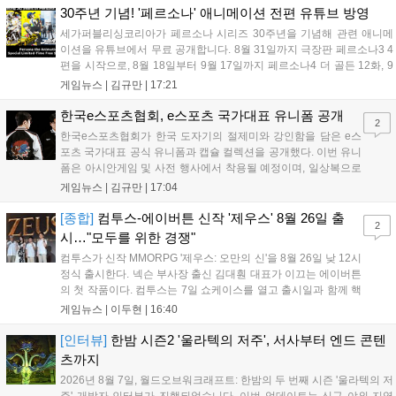
랜드'는 7년 만의 대규모 업데이트 '라스트 라이츠'와 함께 95% 할인 중
30주년 기념! '페르소나' 애니메이션 전편 유튜브 방영
입니다....
세가퍼블리싱코리아가 페르소나 시리즈 30주년을 기념해 관련 애니메
이션을 유튜브에서 무료 공개합니다. 8월 31일까지 극장판 페르소나3 4
편을 시작으로, 8월 18일부터 9월 17일까지 페르소나4 더 골든 12화, 9
월 15일부터 10월 14일까지 페르소나5 시리즈가 순차 공개됩니다. 또한
게임뉴스 |
김규만
|
17:21
8월 16일까지 SNS를 통해 축하 메시지를 모집하며, 선정된 내용은 기념
영상 및 대형 전광판에 소개될 예정입니다....
한국e스포츠협회, e스포츠 국가대표 유니폼 공개
2
한국e스포츠협회가 한국 도자기의 절제미와 강인함을 담은 e스
포츠 국가대표 공식 유니폼과 캡슐 컬렉션을 공개했다. 이번 유니
폼은 아시안게임 및 사전 행사에서 착용될 예정이며, 일상복으로
구성된 컬렉션은 오는 8월 28일부터 골스튜디오 공식 홈페이지
게임뉴스 |
김규만
|
17:04
와 무신사, 오프라인 매장에서 판매된다. 다만 아시안게임 결선에
서는 대회 규정에 따라 별도의 유니폼을 착용할 계획이다....
[종합]
컴투스-에이버튼 신작 '제우스' 8월 26일 출
2
시…"모두를 위한 경쟁"
컴투스가 신작 MMORPG '제우스: 오만의 신'을 8월 26일 낮 12시
정식 출시한다. 넥슨 부사장 출신 김대훤 대표가 이끄는 에이버튼
의 첫 작품이다. 컴투스는 7일 쇼케이스를 열고 출시일과 함께 핵
심 콘텐츠, 유료화 정책, 운영 방향을 공개했다. 캐릭터명 선점은
게임뉴스 |
이두현
|
16:40
8월 13일 오후 8시 시작한다. '제우스: 오만의 신'은 최고신 제우스
의 오만으로 균열이...
[인터뷰]
한밤 시즌2 '울라텍의 저주', 서사부터 엔드 콘텐
츠까지
2026년 8월 7일, 월드오브워크래프트: 한밤의 두 번째 시즌 '울라텍의 저