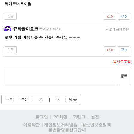
화이트너무이쁨
답글
0
0
쥬라큘미호크
23-12-10 19:18
신고
|
공감 확인
로캣 키캡 이중사출 좀 만들어주세요 ㅠㅠㅠ
답글
0
0
새로고침
등록
목록
|
본문
|
△
|
▽
|
댓글
로그인
PC화면
퀵링크
설정
청소년보호정책
이용약관
개인정보처리방침
불법촬영물신고안내