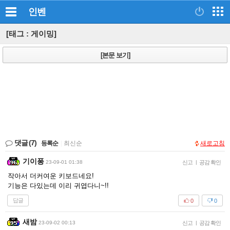
인벤
[태그 : 게이밍]
[본문 보기]
댓글
(7)
등록순
|
최신순
새로고침
기이퐁
23-09-01 01:38
신고
|
공감 확인
작아서 더커여운 키보드네요!
기능은 다있는데 이리 귀엽다니~!!
답글
0
0
새밤
23-09-02 00:13
신고
|
공감 확인