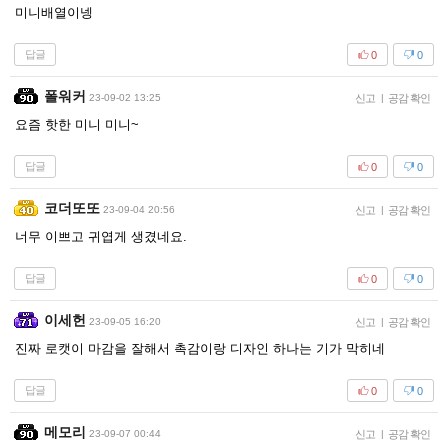
미니배열이넹
답글
0
0
폴워커
23-09-02 13:25
신고
|
공감 확인
요즘 핫한 미니 미니~
답글
0
0
코더또또
23-09-04 20:56
신고
|
공감 확인
너무 이쁘고 귀엽게 생겼네요.
답글
0
0
이세헌
23-09-05 16:20
신고
|
공감 확인
진짜 로캣이 마감을 잘해서 촉감이랑 디자인 하나는 기가 막히네
답글
0
0
메모리
23-09-07 00:44
신고
|
공감 확인