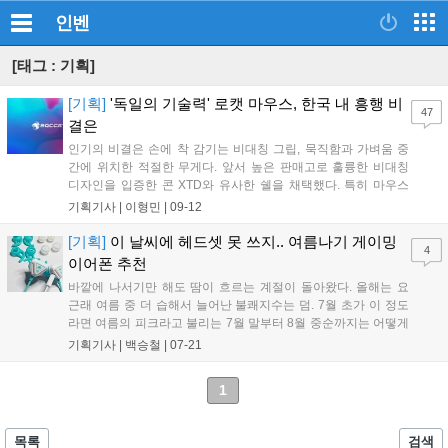
인벤
[태그 : 기획]
[기획]
'독일의 기술력' 로캣 마우스, 한국 내 흥행 비
47
결은
인기의 비결은 손에 착 감기는 비대칭 그립, 묵직함과 가벼움 중
간에 위치한 적절한 무게다. 앞서 높은 판매고로 훌륭한 비대칭
디자인을 입증한 콘 XTD와 유사한 쉘을 채택했다. 특히 마우스
세로 길이가 짧아 보편적으로 서양인 보다는 동양인이 쥐기 편했
기획기사 |
이형민
|
09-12
으며, 마우스 높이가 낮은 편에 속해 클로 그립뿐만 아니라, 팜 그
립에도 어울리는 전천후 마우스로 평가받는다. 더군다나 무게는
[기획]
이 날씨에 헤드셋 못 쓰지.. 여름나기 게이밍
4
88g으로 너무 무겁지도, 가볍지도 않은 적당한 무게로 호불호가
이어폰 추천
크게 갈리지 않았다....
바깥에 나서기만 해도 땀이 흐르는 계절이 돌아왔다. 올해는 요
근래 여름 중 더 습해서 늘어난 불쾌지수는 덤. 7월 초가 이 정도
라면 여름의 피크라고 불리는 7월 말부터 8월 중순까지는 어떻게
해야 하나 눈앞이 캄캄해진다. 이에 여름철 게이밍 환경을 더욱
기획기사 |
백승철
|
07-21
쾌적하게 해줄 게이밍 이어폰 특집 기사를 준비했다. 예전에야 편
의점에서 파는 만 원짜리라던가, 혹은 휴대폰을 사면 주는 이어폰
1
이 가장 익숙하고 편하고 또 성능도 그럭저럭 괜찮다는 생각이 들
었지만 요즘은 좀 다르다. 게임과 동시에 음성 채팅을 즐기는 게
이머들이 많아졌기 때문이다....
목록
검색