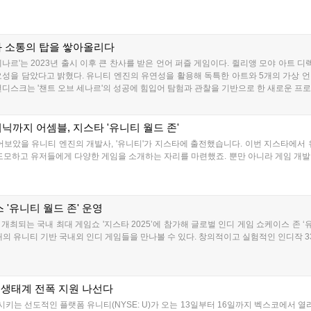
와 소통의 탑을 쌓아올리다
나르'는 2023년 출시 이후 큰 찬사를 받은 언어 퍼즐 게임이다. 쥘리앵 모야 아트 디
성을 담았다고 밝혔다. 유니티 엔진의 유연성을 활용해 독특한 아트와 5개의 가상 언어
 런디스크는 '챈트 오브 세나르'의 성공에 힘입어 탐험과 관찰을 기반으로 한 새로운 
고 전했다....
닉까지 어셈블, 지스타 '유니티 월드 존'
어보았을 유니티 엔진의 개발사, '유니티'가 지스타에 출전했습니다. 이번 지스타에서
 도모하고 유저들에게 다양한 게임을 소개하는 자리를 마련했죠. 뿐만 아니라 게임 개
'유니티 월드 존' 운영
되는 국내 최대 게임쇼 '지스타 2025’에 참가해 글로벌 인디 게임 쇼케이스 존 ‘유니티 월
 총 33개의 유니티 기반 국내외 인디 게임들을 만나볼 수 있다. 창의적이고 실험적인 인디작 3
디 생태계 전폭 지원 나선다
는 선도적인 플랫폼 유니티(NYSE: U)가 오는 13일부터 16일까지 벡스코에서 열리