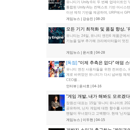
유니티가 Unity 6의 두 번째 업데이트인
통합된 Unity AI는 컨텍스트 기반 어
이션 제작 기반을 제공하며, URP에서 GP
게임뉴스 |
강승진
|
08-20
모든 기기 최적화 및 품질 향상, '유
유니티는 24일, 유니티 엔진6 제품군에서
기능을 일부 추가해 크리에이터들이 멋진 게
게임뉴스 |
윤서호
|
04-28
[독점]
“이제 추측은 없다” 애덤 
유니티 엔진 사용자들을 위한 컨퍼런스, 유
계로 바뀌었던 유니티가 다시 넘버링 체제로
CEO를...
인터뷰 |
윤서호
|
04-16
"게임 개발, 내가 해봐도 모르겠다
장원선 대표는 15일 '유니티 유나이트 20
공유하며, 닌자 게임에 대한 향수를 사이
멘탈이 무너졌다고 고백했다. 현재 '닌자일섬
게임뉴스 |
이두현
|
04-15
개발자 소미가 추구하는 '게임과의