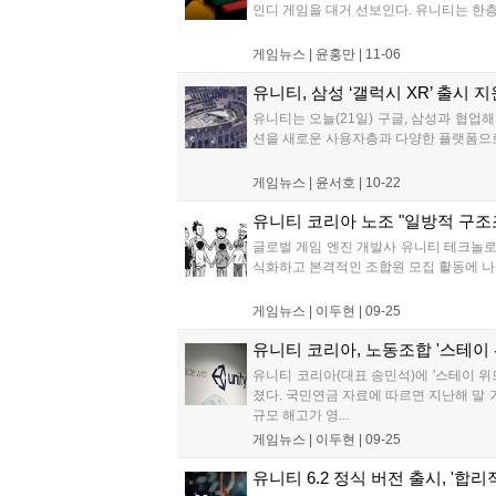
인디 게임을 대거 선보인다. 유니티는 한층 규
게임뉴스 |
윤홍만
|
11-06
유니티, 삼성 ‘갤럭시 XR’ 출시 
유니티는 오늘(21일) 구글, 삼성과 협
션을 새로운 사용자층과 다양한 플랫폼으로 더욱
게임뉴스 |
윤서호
|
10-22
유니티 코리아 노조 "일방적 구조
글로벌 게임 엔진 개발사 유니티 테크놀로지스
식화하고 본격적인 조합원 모집 활동에 나섰
게임뉴스 |
이두현
|
09-25
유니티 코리아, 노동조합 '스테이 
유니티 코리아(대표 송민석)에 '스테이 
졌다. 국민연금 자료에 따르면 지난해 말 
규모 해고가 영...
게임뉴스 |
이두현
|
09-25
유니티 6.2 정식 버전 출시, '합