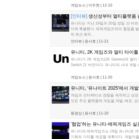
게임뉴스 |
이두현
|
12-10
[인터뷰]
생산성부터 멀티플랫폼 출
유니티는 지난 19일과 20일 양일 간 바
더욱 특별했다. 에픽게임즈와의 협업을 발
히 최근 화두...
인터뷰 |
윤서호
|
11-21
유니티, 2K 게임즈와 멀티 타이
유니티가 2K 게임즈(2K Games)와 멀티 
Switch 2)’ 버전이다. 유니티의 사내 개발 스
게임뉴스 |
윤서호
|
11-20
유니티, ‘유나이트 2025’에서 
게임과 인터랙티브 경험을 제작하고 성장시키
모든 주요 플랫폼에 게임을 개발, 배포, 성장
동영상 |
윤서호
|
11-20
'협업'하는 유니티-에픽게임즈 실
유니티와 에픽게임즈는 19일 유니티로 개발
기회와 가치를 제공할 계획이다. 개발자들