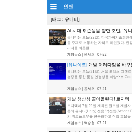
인벤
[태그 : 유니티]
AI 시대 취준생을 향한 조언, '유
유니티는 오늘(22일), 한국과학기술회관
을 주제로 소통하는 자리로 마련됐다. 현장
리더를 비롯한...
게임뉴스 |
윤서호
|
07-22
[유나이트]
개발 패러다임을 바꾸는
유니티는 오늘(21일), 서울 코엑스 그랜드
검증을 통한 품질 안정성을 바탕으로 Core
게임뉴스 |
윤서호
|
07-21
개발 생산성 끌어올린다! 로지텍, 
로지텍이 7월 21일 개최된 글로벌 개발자 콘
통해 유니티(Unity) 전용 '액션링(Actio
의 워크플로우를 단순화하고 작업 효율을 제
게임뉴스 |
백승철
|
07-21