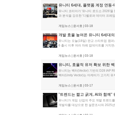
유니티 6세대, 플랫폼 계정 연동-
유니티 코리아가 '유니티 로드쇼 2026'
과 분석을 강조한 '디벨로퍼 데이터 프레임워
게임뉴스 |
윤서호
|
03-18
개발 효율 높여온 유니티 6세대의 1
유니티는 오늘(18일) 판교 스타트업 캠퍼스
6 출시 이후 여러 차례 업데이트를 거치면
게임뉴스 |
윤서호
|
03-18
유니티, 효율적 유저 확보 위한 벡터
유니티는 벡터(Vector) 기반의 D28 IAP
벡터(Unity Vector)는 마케터가 고
게임뉴스 |
윤서호
|
03-17
"트렌드는 짧고 굵게, AI와 함께" 
유니티가 게임 산업의 주요 개발 트렌드를 조
개발자를 대상으로 한 설문조사와 2025년 