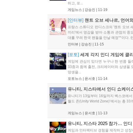
하고, 포...
게임뉴스 |
강승진
|
11-19
[인터뷰]
챈트 오브 세나르, 언어
프랑스 스튜디오 런디스크의 '챈트 오브 세
끼리'에서 영감을 받아 소통과 관점의 중요
대를 꾸려 한국 팬들을 만날 예정**이다.
은 아니지만 비슷한 세계관을 공유할 것이라
인터뷰 |
강승진
|
11-15
[포토]
세계 각지 인디 게임에 클리
게임에 관심이 있다면 누구나 한 번쯤 들
33종과 함께 출전, 크리에이터와 상생을
망생을...
포토뉴스 |
윤서호
|
11-14
유니티, 지스타에서 인디 쇼케이스 
유니티가 13일부터 16일까지 벡스코에서 개최
월드 존(Unity World Zone)’에서는
게임뉴스 |
윤서호
|
11-13
유니티, 지스타 2025 참가… 인
게임과 인터랙티브 경험을 제작하고 성장시키