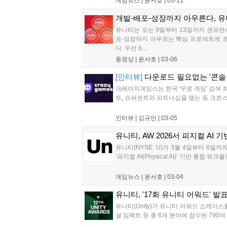
게임뉴스 |
윤서호
|
03-11
개발-배포-성장까지 아우른다, 
유니티는 오는 9일부터 13일까지 샌프란시
포-성장까지 아우르는 핵심 프로덕트에 초
다. 우선 6....
동영상 |
윤서호
|
03-06
[인터뷰]
다운로드 필요없는 '콘솔
크레이지게임스는 한국 '무료 게임' 검색 
트, 슈퍼센트와 파트너십을 맺는 등 크로스 
인터뷰 |
김규만
|
03-05
유니티, AW 2026서 피지컬 AI 
유니티(NYSE: U)가 3월 4일부터 6일
‘피지컬 AI(Physical AI)’ 기반 통
게임뉴스 |
윤서호
|
03-04
유니티, '17회 유니티 어워드' 발표
유니티(Unity)가 유니티 어워드 쇼케이스
셜 임팩트 등 총 6개 분야에 접수된 790여