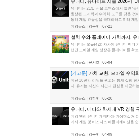
유니티, 유나이트 서울 2026서 'Un
유니티는 21일 서울 코엑스에서 열린 ‘유나이
향상된 그래픽과 수익화 도구를 갖춘 것이 
통해 개발 효율성을 극대화하고 미래 게임 
게임뉴스 |
김동휘
|
07-21
설치 수와 플레이어 가치까지, 유
유니티는 오늘(4일) 자사의 유니티 벡터 
년간 모바일 게임 성장은 플레이어를 확보하
게임뉴스 |
윤서호
|
06-04
[기고문]
가치 교환, 모바일 수익
지난 10년간 리워드 광고는 틈새 실험 단계
다. 유저는 자신의 시간과 관심을 제공하는 
게임뉴스 |
김찬휘
|
05-26
유니티, 메타와 차세대 VR 경험
게임 엔진 유니티가 메타와 가상현실(VR)
에서 게임 및 비즈니스 애플리케이션을 쉽게
게임뉴스 |
김동휘
|
04-09