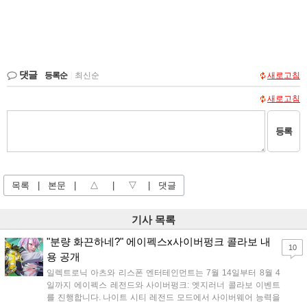
댓글
등록순
|
최신순
새로고침
새로고침
등록
목록
|
본문
|
△
|
▽
|
댓글
기사 목록
"분량 화끈하네?" 에이펙스x사이버펑크 콜라보 내
10
용 공개
일렉트로닉 아츠와 리스폰 엔터테인먼트는 7월 14일부터 8월 4
일까지 에이펙스 레전드와 사이버펑크: 엣지러너 콜라보 이벤트
를 진행합니다. 나이트 시티 레전드 모드에서 사이버웨어 능력을