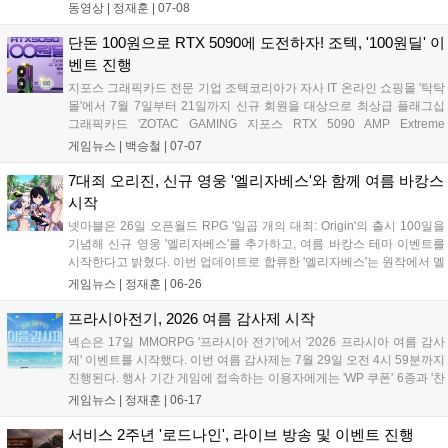
사용하며, 사이버사이코 상태와 신규 스킨, 신화급 무기 스킨 등
동영상 |
정재훈
|
07-08
다양한 콘텐츠를 즐길 수 있습니다. 이벤트 컬렉션은 8월 18일까
지 운영되며, 15일부터는 루시와 레베카 콘셉트의 네시 봉제인형
단돈 100원으로 RTX 5090에 도전하자! 조텍, '100원딜' 이
예약 판매도 시작되어 팬들의 기대를 모으고 있습니다....
벤트 진행
지포스 그래픽카드 전문 기업 조텍코리아가 자사 IT 온라인 쇼핑몰 '탁탁
몰'에서 7월 7일부터 21일까지 신규 회원을 대상으로 최상급 플래그십
그래픽카드 'ZOTAC GAMING 지포스 RTX 5090 AMP Extreme
INFINITY'를 100원에 구매할 수 있는 '100원딜' 이벤트를 진행한다. 이번
게임뉴스 |
백승철
|
07-07
행사는 참가비 전액 환불 및 미당첨자 대상 할인 쿠폰 지급 혜택을 포함
해 게이머들의 비용 부담을 없앤 것이 특징이다....
7대죄 오리진, 신규 영웅 '엘리자베스'와 함께 여름 바캉스
시작
넷마블은 26일 오픈월드 RPG '일곱 개의 대죄: Origin'의 출시 100일을
기념해 신규 영웅 '엘리자베스'를 추가하고, 여름 바캉스 테마 이벤트를
시작한다고 밝혔다. 이번 업데이트로 합류한 '엘리자베스'는 원작에서 멜
리오다스의 연인이자 트리스탄의 어머니로 등장하는 인물이다. 게임에
게임뉴스 |
정재훈
|
06-26
서는 원작의 힐러 이미지를 살린 서포트형 영웅으로 구현됐다. '엘리자...
프라시아전기, 2026 여름 감사제 시작
넥슨은 17일 MMORPG '프라시아 전기'에서 '2026 프라시아 여름 감사
제' 이벤트를 시작했다. 이번 여름 감사제는 7월 29일 오전 4시 59분까지
진행된다. 행사 기간 게임에 접속하는 이용자에게는 'WP 쿠폰' 6종과 '찬
란한 형상/탈것/정령 초월소환(11회) 선물'이 제공된다. '경험치 획득률',
게임뉴스 |
정재훈
|
06-17
'일반 몬스터 공격력' 등 버프 효과가 포함된 특...
서비스 2주년 '로드나인', 라이브 방송 및 이벤트 진행