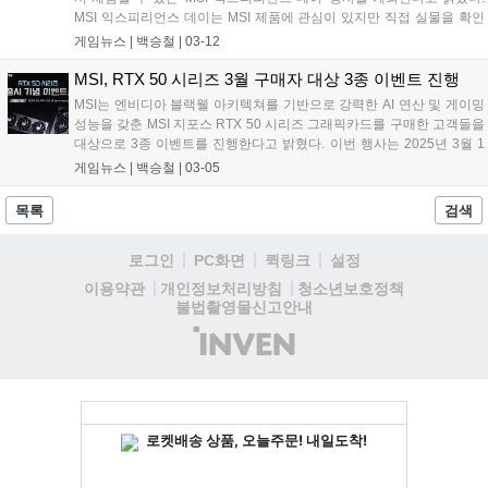
화임을 느끼게 될 것"이라고 전했다....
MSI 익스피리언스 데이는 MSI 제품에 관심이 있지만 직접 실물을 확인
하거나 기능을 궁금해하던 소비자들에게 체험의 기회를 제공하는 취지
게임뉴스 |
백승철
|
03-12
에서 기획됐다. 이전 'MSI 모니터 데이'라는 행사명으로 두 차례 진행되
었던 본 행사는 메인보드와 그래픽카드까지 함께 아우르는 큰 행사로 발
MSI, RTX 50 시리즈 3월 구매자 대상 3종 이벤트 진행
전됐으며 더욱 풍성한 프로그램을 제공할 예정이라 밝혔다....
MSI는 엔비디아 블랙웰 아키텍쳐를 기반으로 강력한 AI 연산 및 게이밍
성능을 갖춘 MSI 지포스 RTX 50 시리즈 그래픽카드를 구매한 고객들을
대상으로 3종 이벤트를 진행한다고 밝혔다. 이번 행사는 2025년 3월 1
일부터 3월 31일까지 이벤트 대상 그래픽카드를 구매한 고객을 대상으
게임뉴스 |
백승철
|
03-05
로 진행되며, 구매한 MSI 지포스 RTX 50 시리즈의 사진 및 영상을 자랑
하는 언박싱 콘테스트와 사용기 이벤트, 그리고 스팀 월렛 35,000원 증
목록
검색
정 이벤트까지 총 세 가지로 진행된다. 이벤트 대상 제품 및 자세한 내용
은 MSI 사용자 카페에서 확인할 수 있다....
로그인
PC화면
퀵링크
설정
청소년보호정책
이용약관
개인정보처리방침
불법촬영물신고안내
(주)
인
벤