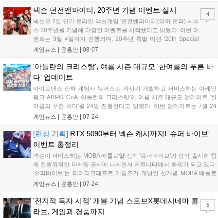
호도가 높은 그래픽카드에 대해 상품권을 증정하는 이벤트를 진행하며,
ROG, TUF, PRIME 브랜드 제품 구매 시 최대 6만 원권 상품권을 증정한
넥슨 던전앤파이터, 20주년 기념 이벤트 실시
4
다....
넥슨은 7일 인기 온라인 액션게임 '던전앤파이터'(이하 던파) 서비
스 20주년을 기념해 다양한 이벤트를 시작했다고 밝혔다. 이번 이
벤트는 9월 4일까지 진행되며, 20주년 특별 미션 '20th Special
Mission'을 통해 풍성한 보상을 제공한다. 유저가 '던파'의 20번째
게임뉴스 |
윤홍만
|
08-07
생일을 축하하는 메시지를 남기면 '115Lv 전직 변경의 서'를 받을
수 있...
'아틀란의 크리스탈', 여름 시즌 대규모 '한여름의 푸른 바
다' 업데이트
바이트댄스 산하 게임사 뉴버스는 자사가 개발하고 서비스하는 아케인
펑크 ARPG 'CoA: 아틀란의 크리스탈'이 여름 시즌 대규모 업데이트 '한
여름의 푸른 바다'를 24일 진행한다고 밝혔다. 이번 업데이트는 7월 24
일부터 8월 21일까지 한 달간 진행된다. 시원한 비주얼과 전투 콘텐츠를
게임뉴스 |
윤홍만
|
07-24
중심으로 한정 아이템, 신규 코스튬, 여름 탈것 등 시즌 한정 콘텐츠로...
[런칭 기획]
RTX 5090부터 넥슨 캐시까지! '슈퍼 바이브'
이벤트 총정리
넥슨이 서비스하는 MOBA 배틀로얄 신작 '슈퍼바이브'가 정식 출시와 함
께 전방위적인 마케팅 공세에 나서면서 커뮤니티에서 화제가 되고 있다.
'슈퍼바이브'는 띠어리크래프트 게임즈가 개발한 신개념 MOBA 배틀로
얄이다. 배틀로얄이라는 데에서 알 수 있듯이 게임의 목적은 명확하다.
게임뉴스 |
윤홍만
|
07-24
최후의 승자가 되는 것. 플레이어들은 각기 다른 스킬과 플레이 스타일
을 지닌 다...
'전지적 독자 시점' 개봉 기념 스토브X롯데시네마 콜
5
라보, 게임과 경품까지