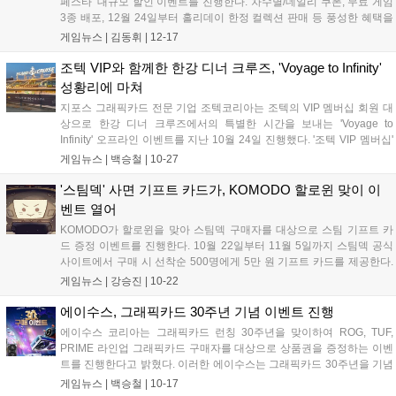
페스타' 대규모 할인 이벤트를 진행한다. 차수별/데일리 쿠폰, 무료 게임
3종 배포, 12월 24일부터 홀리데이 한정 컬렉션 판매 등 풍성한 혜택을
제공한다....
게임뉴스 |
김동휘
|
12-17
조텍 VIP와 함께한 한강 디너 크루즈, 'Voyage to Infinity'
성황리에 마쳐
지포스 그래픽카드 전문 기업 조텍코리아는 조텍의 VIP 멤버십 회원 대
상으로 한강 디너 크루즈에서의 특별한 시간을 보내는 'Voyage to
Infinity' 오프라인 이벤트를 지난 10월 24일 진행했다. '조텍 VIP 멤버십'
은 국내에서 정식 유통된 ZOTAC GAMING GeForce RTX 5090 시리즈
게임뉴스 |
백승철
|
10-27
실 구매자이면서, 실 사용자가 가입할 수 있는 조텍의 로열티 프로그램
이다. 지난 2025년 4월 이후로 조텍 공식몰 '탁탁몰'에서 RTX 5090 실사
'스팀덱' 사면 기프트 카드가, KOMODO 할로윈 맞이 이
용자 대상으로 진행되고 있으며, 매월 다양한 혜택들을 제공하고 있다.
벤트 열어
현재까지 약 500명의 회원이 조텍 VIP 멤버십에 가입되어 있다....
KOMODO가 할로윈을 맞아 스팀덱 구매자를 대상으로 스팀 기프트 카
드 증정 이벤트를 진행한다. 10월 22일부터 11월 5일까지 스팀덱 공식
사이트에서 구매 시 선착순 500명에게 5만 원 기프트 카드를 제공한다.
이후 추첨을 통해 1명에게 100만 원, 9명에게 50만 원 기프트 카드를 추
게임뉴스 |
강승진
|
10-22
가로 증정한다....
에이수스, 그래픽카드 30주년 기념 이벤트 진행
에이수스 코리아는 그래픽카드 런칭 30주년을 맞이하여 ROG, TUF,
PRIME 라인업 그래픽카드 구매자를 대상으로 상품권을 증정하는 이벤
트를 진행한다고 밝혔다. 이러한 에이수스는 그래픽카드 30주년을 기념
하여 RTX 5060 Ti / RTX 5070 / RX 9060 XT / RX 9070XT 등 소비자 선
게임뉴스 |
백승철
|
10-17