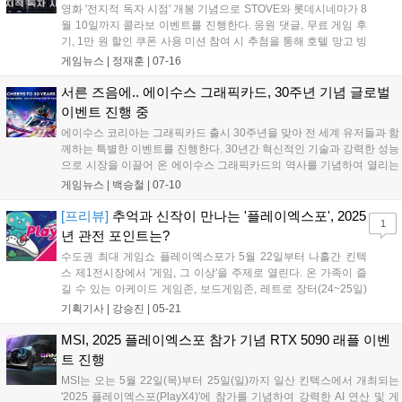
영화 '전지적 독자 시점' 개봉 기념으로 STOVE와 롯데시네마가 8
월 10일까지 콜라보 이벤트를 진행한다. 응원 댓글, 무료 게임 후
기, 1만 원 할인 쿠폰 사용 미션 참여 시 추첨을 통해 호텔 망고 빙
수, 백화점 상품권, 영화 관람권을 증정한다. 특히 '환상조조전2',
게임뉴스 |
정재훈
|
07-16
'지금우리학교는', '세븐데이즈 오리진'을 무료로 플레이할 기회와
롯데시네마 영화 관람권 및 매점 이용권 증정 이벤트도 준비 중이
서른 즈음에.. 에이수스 그래픽카드, 30주년 기념 글로벌
다....
이벤트 진행 중
에이수스 코리아는 그래픽카드 출시 30주년을 맞아 전 세계 유저들과 함
께하는 특별한 이벤트를 진행한다. 30년간 혁신적인 기술과 강력한 성능
으로 시장을 이끌어 온 에이수스 그래픽카드의 역사를 기념하여 열리는
이번 이벤트는 오는 10월 7일까지 진행된다. 30주년을 기념하여 진행하
게임뉴스 |
백승철
|
07-10
는 이번 글로벌 이벤트는 'Cheers to 30 Years'를 주제로 한 버추얼 테마
파크에서 진행되며, 참가자들은 다양한 미션을 수행하고 포인트를 모아
[프리뷰]
추억과 신작이 만나는 '플레이엑스포', 2025
1
경품 추첨에 응모할 수 있다. SNS 콘텐츠 공유 등의 활동을 통해서도 포
년 관전 포인트는?
인트를 획득할 수 있으며, 8월 19일에는 새로운 액티비티와 미션이 추가
수도권 최대 게임쇼 플레이엑스포가 5월 22일부터 나흘간 킨텍
될 예정이다. 7, 8, 10월에 추첨하여 경품을 제공하며, 경품으로는 Dual
스 제1전시장에서 '게임, 그 이상'을 주제로 열린다. 온 가족이 즐
GeForce RTX 5060Ti 그래픽카드를 비롯해 ROG Strix Z890-A 메인보
길 수 있는 아케이드 게임존, 보드게임존, 레트로 장터(24~25일)
드, ROG Azoth 키보드 등 다양한 에이수스 제품과 브랜드 굿즈를 제공
가 마련된다. 반다이남코는 '엘든 링 밤의 통치자' 특별전을, 대원
기획기사 |
강승진
|
05-21
할 예정이다....
미디어는 24일 '어스토니시아 스토리' 발표회를 연다. 네오위즈는
'브라운더스트2' 부스와 인디 게임관을 운영하며, 24일 오후 1시
MSI, 2025 플레이엑스포 참가 기념 RTX 5090 래플 이벤
인디 쇼케이스를 개최한다. e스포츠 리그 개막전(23~24일), ASL
트 진행
결승전(25일) 등 다양한 볼거리가 준비됐다....
MSI는 오는 5월 22일(목)부터 25일(일)까지 일산 킨텍스에서 개최되는
'2025 플레이엑스포(PlayX4)'에 참가를 기념하여 강력한 AI 연산 및 게