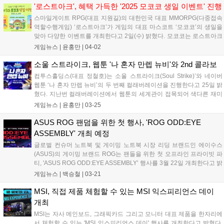
궤적 1,2' 스팀 코드 증정 댓글 이벤트가 진행된다. 당첨자는 4월
'로스트아크', 혜택 가득한 '2025 모코코 생일 이벤트' 진행
15일 발표된다....
스마일게이트 RPG(대표 지원길)의 대한민국 대표 MMORPG(다중접속
역할수행게임) ‘로스트아크’가 게임의 대표 마스코트 ‘모코코’의 생일을
맞아 다양한 이벤트를 개최한다고 2일(수) 밝혔다. 모코코는 로스트아크
세계관 속 특별한 씨앗을 모티브로 만들어진 캐릭터로 로스트아크 론칭
게임뉴스 |
윤홍만
|
04-02
이후 현재까지 대표 마스코트로 활약하며 모험가들의 많은 사랑을 받고
있다. 스...
소울 스트라이크, 웹툰 '나 혼자 만렙 뉴비'와 2nd 콜라보
컴투스홀딩스(대표 정철호)는 소울 스트라이크(Soul Strike)’와 네이버
웹툰 ‘나 혼자 만렙 뉴비’의 두 번째 컬래버레이션을 진행한다고 25일 밝
혔다. 지난번 컬래버레이션에서 웹툰의 세계관이 접목되어 색다른 재미
를 선사한 바 있다. 이번에는 새로운 신화 스킬과 펫을 선보인다. ‘툼그레
게임뉴스 |
윤홍만
|
03-25
이브의 오른팔’ 스킬은 범위 내 모든 적들에게 강력한 물리 속성 피...
ASUS ROG 팬덤을 위한 첫 행사, 'ROG ODD:EYE
ASSEMBLY' 개최 예정
글로벌 컨슈머 노트북 및 게이밍 노트북 시장 리딩 브랜드인 에이수스
(ASUS)의 게이밍 브랜드 ROG는 팬들을 위한 첫 오프라인 프라이빗 파
티, 'ASUS ROG ODD:EYE ASSEMBLY' 행사를 3월 22일 개최한다고 밝
혔다. ODD:EYE는 ASUS ROG 공식 인스타그램 팔로워 투표를 통해 정
게임뉴스 |
백승철
|
03-21
해진 ASUS ROG의 팬덤 공식 명칭이다. ASUS ROG 관계자에 따르면
"3월 22일에 처음 발족하는 ASUS ROG ODD:EYE ASSEMBLY는 단순
MSI, 직접 제품 체험할 수 있는 MSI 익스피리언스 데이
일회성 오프라인 행사가 아닌, 장기적인 팬덤 활동을 독려하는 프라이빗
개최
요소가 포함된 장기 프로젝트"라며 "ROG SAGA 세계관 요소로 꾸며진
MSI는 자사 메인보드, 그래픽카드 그리고 모니터 대표 제품을 한자리에
행사장을 통해 ROG는 단순히 브랜드가 아닌, 하나의 강력한 게이밍 문
서 체험할 수 있는 'MSI 익스피리언스 데이' 행사를 개최한다고 밝혔다.