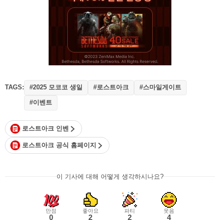
TAGS:
#2025 모코코 생일
#로스트아크
#스마일게이트
#이벤트
로스트아크 인벤
로스트아크 공식 홈페이지
이 기사에 대해 어떻게 생각하시나요?
만점
좋아요
파티
웃음
0
2
2
4