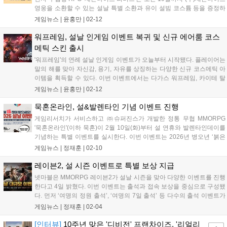
영웅을 소환할 수 있는 설날 특별 소환과 유이 설빔 코스튬 등을 증정하
는 미션 이벤트를 진행한다. 모험과 레이드 등을 통해 획득한 재료로 설
게임뉴스 |
윤홍만
|
02-12
날 특별 소환 이용권 등을 제작하는 조합 이벤트와 영웅 소환 이용권 등
을...
워프레임, 설날 인게임 이벤트 복귀 및 신규 에어룸 코스
메틱 스킨 출시
'워프레임'의 연례 설날 인게임 이벤트가 오늘부터 시작됐다. 플레이어는
말의 해를 맞아 자신감, 용기, 자유를 상징하는 다양한 신규 코스메틱 아
이템을 획득할 수 있다. 이번 이벤트에서는 다가스 워프레임, 카이테 탈
것, 함선 장식 등 다양한 꾸미기 아이템이 추가됐다. 해당 아이템은 오늘
게임뉴스 |
윤홍만
|
02-12
부터 2026년 3월 12일 목요일 오전 4시(한국시간)까지 이용 가능하...
묵혼온라인, 설&발렌타인 기념 이벤트 진행
게임리서치가 서비스하고 ㈜슈퍼진스가 개발한 정통 무협 MMORPG
'묵혼온라인'(이하 묵혼)이 2월 10일(화)부터 설 연휴와 발렌타인데이를
기념하는 특별 이벤트를 실시한다. 이번 이벤트는 2026년 병오년 ‘붉은
말의 해’를 맞아 명절의 즐거운 분위기를 게임 속에 담아내고, 유저들에
게임뉴스 |
정재훈
|
02-10
게 다양한 보상과 혜택을 제공하는데 초점을 맞췄다. 먼저 설 이벤트는
2...
레이븐2, 설 시즌 이벤트로 특별 보상 지급
넷마블은 MMORPG 레이븐2가 설날 시즌을 맞아 다양한 이벤트를 진행
한다고 4일 밝혔다. 이번 이벤트는 출석과 접속 보상을 중심으로 구성됐
다. 먼저 ‘여명의 정원 출석’, ‘여명의 7일 출석’ 등 다수의 출석 이벤트가
오는 25일까지 운영된다. 이용자는 출석 보상과 미션 달성을 통해 신규
게임뉴스 |
정재훈
|
02-04
성의 ‘진홍의 차사’를 비롯해 소환 선택 상자, 고대 금고 등 다...
[인터뷰]
10주년 맞은 '디비전' 프랜차이즈, '리얼리