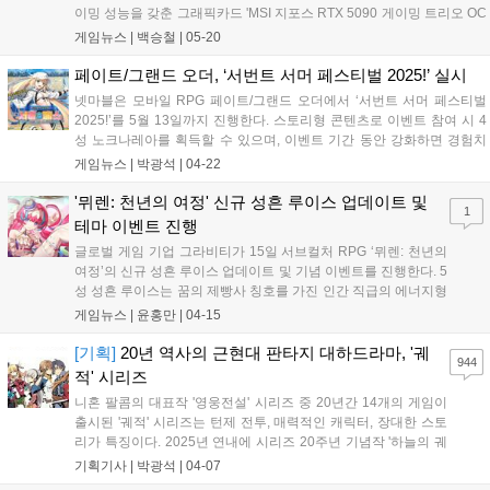
이밍 성능을 갖춘 그래픽카드 'MSI 지포스 RTX 5090 게이밍 트리오 OC
D7 32GB 트라이프로져4' 래플 이벤트를 진행한다고 밝혔다. 특히 현장
게임뉴스 |
백승철
|
05-20
방문객을 위한 특별 구매 혜택도 주목할 만하다. 출시 후 구매 대란을 일
으켜 여전히 구입하기 힘든 '지포스 RTX 5090' 제품 중 하나인 'MSI 지포
페이트/그랜드 오더, ‘서번트 서머 페스티벌 2025!’ 실시
스 RTX 5090 게이밍 트리오 OC D7 32GB 트라이프로져4'를 대상으로
넷마블은 모바일 RPG 페이트/그랜드 오더에서 ‘서번트 서머 페스티벌
추첨 구매 이벤트를 진행하며, 목요일 및 금요일에 거쳐 총 10명을 선정
2025!’를 5월 13일까지 진행한다. 스토리형 콘텐츠로 이벤트 참여 시 4
할 예정이라 밝혔다. 그뿐만 아니라 MSI 노트북, 메인보드, 파워서플라
성 노크나레아를 획득할 수 있으며, 이벤트 기간 동안 강화하면 경험치
이 등 인기 제품을 대상으로 최대 10% 현장 할인 쿠폰이 제공되어 방문
가 2배로 제공된다. 5성 알트리아 캐스터(버서커) 등 픽업 소환이 진행되
게임뉴스 |
박광석
|
04-22
객들은 실질적인 구매 혜택까지 누릴 수 있다....
며, 신규 영의 4종 등이 추가됐다....
'뮈렌: 천년의 여정' 신규 성흔 루이스 업데이트 및
1
테마 이벤트 진행
글로벌 게임 기업 그라비티가 15일 서브컬처 RPG ‘뮈렌: 천년의
여정’의 신규 성흔 루이스 업데이트 및 기념 이벤트를 진행한다. 5
성 성흔 루이스는 꿈의 제빵사 칭호를 가진 인간 직급의 에너지형
성흔으로 귀여운 외모와 함께 독을 잘 다루는 점이 특징이다. 주
게임뉴스 |
윤홍만
|
04-15
요 스킬 숨겨둔 비밀은 적에 큰 대미지를 부여함과 동시에 에너지
를 회복시켜주며 4턴 동안 목표물...
[기획]
20년 역사의 근현대 판타지 대하드라마, '궤
944
적' 시리즈
니혼 팔콤의 대표작 '영웅전설' 시리즈 중 20년간 14개의 게임이
출시된 '궤적' 시리즈는 턴제 전투, 매력적인 캐릭터, 장대한 스토
리가 특징이다. 2025년 연내에 시리즈 20주년 기념작 '하늘의 궤
적 the 1st' 풀 리메이크 버전이 닌텐도, PS5, 스팀으로 출시될 예
기획기사 |
박광석
|
04-07
정이다. 한편, 4월 7일부터 13일까지 '영웅전설 계의 궤적, 여의