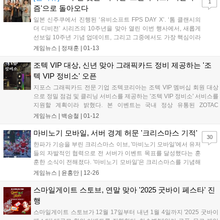
1
즘'으로 돌아오다
일본 신주쿠에서 진행된 ‘유비소프트 FPS DAY X’. ‘톰 클랜시의
더 디비전’ 시리즈의 10주년을 맞아 열린 이번 행사에서, 새롭게
선보일 10주년 기념 업데이트, 그리고 그중에서도 가장 핵심이라
할 수 있는 ‘리얼리즘’ 모드에 대한 소개가 진행됐다. 먼저, 새롭게
게임뉴스 |
정재훈
|
01-13
추가되는 ‘리얼리즘’ 모드는 기존 디비전 시리즈가 가진 RPG적
요소를 대거 덜어내고...
조텍 VIP 대상, 신년 맞아 그래픽카드 정비 제공하는 '조
텍 VIP 정비소' 오픈
지포스 그래픽카드 전문 기업 조텍코리아는 조텍 VIP 멤버십 회원 대상
으로 정밀 점검 및 클리닝 서비스를 제공하는 '조텍 VIP 정비소' 서비스를
지원할 계획이라 밝혔다. 본 이벤트는 국내 정상 유통된 ZOTAC
GAMING GeForce RTX 5090 시리즈 최초 구매자이자, 실사용자 대상
게임뉴스 |
백승철
|
01-12
으로만 가입이 가능한 '조텍 VIP 멤버십' 회원을 대상으로만 진행된다. 신
청 시, 그래픽카드 내부 먼지 제거 및 정밀 클리닝, 프리미엄 서멀 컴파운
마비노기 모바일, 서버 경계 허문 '크리스마스 기적'
30
드 재도포(서멀 재도포) 등의 제품 컨디션 유지를 위한 케어 서비스가 제
한파가 기승을 부린 크리스마스 이브, '마비노기 모바일'에서 유저
공된다....
들의 자발적인 협력으로 전 서버가 이벤트 목표를 달성했다는 훈
훈한 소식이 전해졌다. '마비노기 모바일'은 크리스마스를 기념해
산타 의상 등을 보상으로 제공하는 이벤트를 진행 중이다. 해당
게임뉴스 |
윤홍만
|
12-26
이벤트는 서버 내 모든 유저가 기간 내에 트리 장식 아이템을 일
정 수량(단계별 500만 개) 납품해야 보상...
스마일게이트 스토브, 연말 맞아 '2025 굿바이 페스타' 진
행
스마일게이트 스토브가 12월 17일부터 내년 1월 4일까지 '2025 굿바이