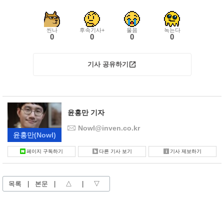
씬나
후속기사+
울음
녹는다
0
0
0
0
기사 공유하기
윤홍만 기자
Nowl@inven.co.kr
윤홍만
(Nowl)
페이지 구독하기
다른 기사 보기
기사 제보하기
목록
|
본문
|
△
|
▽