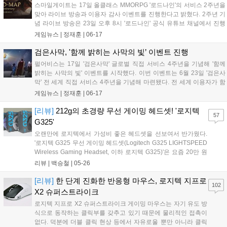
스마일게이트는 17일 올클래스 MMORPG '로드나인'의 서비스 2주년을
맞아 라이브 방송과 이용자 감사 이벤트를 진행한다고 밝혔다. 2주년 기
념 라이브 방송은 23일 오후 8시 '로드나인' 공식 유튜브 채널에서 진행
된다. 방송에서는 24일 예정된 2주년 업데이트의 주요 콘텐츠와 기념 이
게임뉴스 |
정재훈
|
06-17
벤트 내용이 공개된다. 개발진이 이용자 질문에 답하는 '라이브 Q&A'...
검은사막, '함께 밝히는 사막의 빛’ 이벤트 진행
펄어비스는 17일 '검은사막' 글로벌 직접 서비스 4주년을 기념해 '함께
밝히는 사막의 빛' 이벤트를 시작했다. 이번 이벤트는 6월 23일 '검은사
막' 전 세계 직접 서비스 4주년을 기념해 마련됐다. 전 세계 이용자가 함
께 참여하는 방식으로 진행되며, 7월 7일까지 접속 시간에 따라 지급되
게임뉴스 |
정재훈
|
06-17
는 '[이벤트] 사막의 빛'을 모아 벨리아 마을의 '고대 장치'에 사...
[리뷰]
212g의 초경량 무선 게이밍 헤드셋! '로지텍
57
G325'
오랜만에 로지텍에서 가성비 좋은 헤드셋을 선보여서 반가웠다.
'로지텍 G325 무선 게이밍 헤드셋(Logitech G325 LIGHTSPEED
Wireless Gaming Headset, 이하 로지텍 G325)'은 요즘 20만 원
은 기본으로 넘는 게이밍 헤드셋 시장에 등장한, 큰마음 먹고 사
리뷰 |
백승철
|
05-26
기 적당한 가격대의 괜찮은 제품이다. 제품 자체의 무게와 착용감
하나만큼은 역대급이라고 할 수 있을 정도로 만족스러웠다. 통기
[리뷰]
한 단계 진화한 반응형 마우스, 로지텍 지프로
102
성이 우수한 소재와 귀 주변에 부드럽게 닿는 듀얼 레이어 메모리
X2 슈퍼스트라이크
폼 이어컵으로 장시간 사용해도 답답함이 적고 쾌적한 편이다....
로지텍 지프로 X2 슈퍼스트라이크 게이밍 마우스는 자기 유도 방
식으로 동작하는 클릭부를 갖추고 있기 때문에 물리적인 접촉이
없다. 덕분에 더블 클릭 현상 등에서 자유로울 뿐만 아니라 클릭