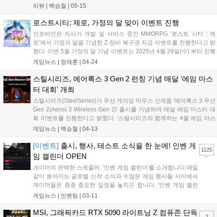
형으로 동작하는 스위치의 물리적인 특성상 발생할 수밖에 없는
리뷰 |
백승철
|
05-15
클릭 지연 시간을 최대한 단축시킨다는 것이 로지텍 측의 설명이
다. 때문에 더욱 재밌는 건, 마우스 제품 정보 시트에 '마우스 클릭
로스트시티: 제로, 가정의 달 맞이 이벤트 진행
수명'이 없다....
인포바인은 자사가 개발 및 서비스 중인 MMORPG ‘로스트 시티 : 제
로’에서 가정의 달을 기념한 Z-장비 복구권 지급 이벤트를 진행한다고 밝
혔다. 이번 5월 가정의 달 기념 이벤트는 2025년 4월 29일(수) 부터 진행
될 예정이며, 희귀 등급 이상의 파괴된 장비를 복구할 수 있는 Z-쿠폰 복
게임뉴스 |
정재훈
|
04-24
구권을 지급하는 이벤트와 함께 이와 함께 다양한 인게임 ‘특...
스틸시리즈, 에어록스 3 Gen 2 런칭 기념 매달 '에임 마스
터 대회' 개최
스틸시리즈(SteelSeries)가 무선 게이밍 마우스 신제품 '에어록스 3 무선
Gen 2(Aerox 3 Wireless Gen 2)' 출시를 기념하여 매달 에임 마스터 대
회 이벤트를 진행한다고 밝혔다. '스틸시리즈와 함께하는 4월 에임 마스
터(Aim Master) 대회'를 개최했다. 해당 이벤트는 스틸시리즈 GG 소프트
게임뉴스 |
백승철
|
04-13
웨어에서 제공하는 3D 에이밍 훈련 소프트웨어 3D AIM TRAINER를 통
해 높은 점수를 기록한 참가자에게 에어록스 3 무선 Gen 2 게이밍 마우
[이벤트]
출시, 행사, 테스트 소식을 한 눈에! 인벤 게
1125
스, Prime 유선 게이밍 마우스, QcK Pro 밸런스 게이밍 마우스패드
임 캘린더 OPEN
(Large) 등 다양한 경품을 제공할 예정이다....
게이머의 완벽한 스케줄러, '인벤 게임 캘린더'를 소개합니다 매일
같이 쏟아지는 글로벌 신작 소식과 수많은 게임 행사들 사이에서
게이머들은 종종 중요한 일정을 놓치곤 합니다. '인벤 게임 캘린
더'는 이러한 불편함을 해소하고, 전 세계 게임 정보를 한데 모아
게임뉴스 |
인벤팀
|
03-11
사용자에게 가장 효율적인 '게임 관람 지도'를 제공하기 위해 탄생
했습니다. 단순한 정보의 나열을 넘어,...
MSI, 그래픽카드 RTX 5090 라이트닝 Z 컴퓨존 단독
2