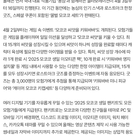
올해는 먼저 국내 대표 식품기업 ‘농심’과 함께하는 콜라보레이션이 4월 3일부
터 16일까지 진행된다. 이 기간 동안에는 농심의 인기 스낵과 로스트아크 한정
굿즈, 스페셜 쿠폰이 포함된 ‘꿀벌 모코코 세트’가 판매된다.
4월 2일부터는 게임 속 이벤트 ‘모코코 씨앗을 키워바바’도 개최된다. 모험가들
은 게임을 플레이하며 일일 미션을 달성하고 ‘모코코 씨앗’을 키울 수 있다. 최
대 15개의 씨앗을 성장시킬 수 있으며 씨앗이 하나씩 성장을 완료할 때마다 캐
릭터 육성에 필요한 다양한 아이템을 받을 수 있다. 특히, 씨앗 성장 개수에 따
라 1개 완료 시 ‘2025 모코코 생일 이모티콘 팩’, 10개 완료 시 ‘키워바바 영지
설치물’ 등 게임 내에서 사용할 수 있는 다양한 한정 아이템이 지급되며, 15개
를 모두 성장시키면 로스트아크 굿즈를 증정하는 이벤트에 자동 응모된다. 굿
즈는 총 3,000명의 모험가에게 추첨을 통해 지급되며 ‘키워바바 미니 피규
어’와 ‘게이머 모코코 키캡세트’ 등 다양하게 준비되어 있다.
여러 디지털 기기를 자유롭게 꾸밀 수 있는 ‘2025 모코코 생일 팬키트’도 모든
모험가들에게 지급된다. 팬키트로는 모코코와 다양한 친구들을 테마로 PC 및
모바일 기기 배경화면, 디스코드 프로필 이미지, 이모티콘 이미지, 워치 페이
스, 카카오톡 테마를 꾸밀 수 있으며 올해는 영상 콘텐츠 제작 시 사용 가능한
썸네일과 자막바 이미지까지 추가로 제공한다. 제공되는 이미지는 상업적 용도