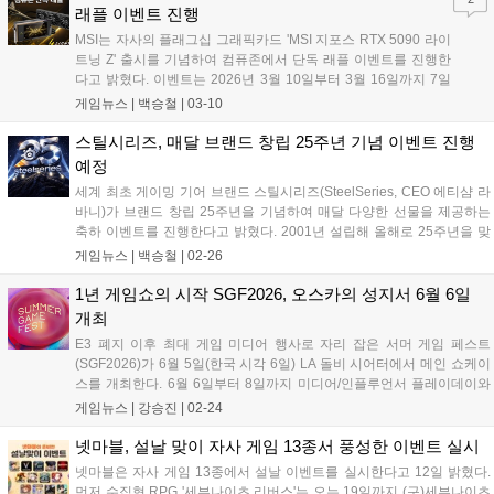
래플 이벤트 진행
MSI는 자사의 플래그십 그래픽카드 'MSI 지포스 RTX 5090 라이
트닝 Z' 출시를 기념하여 컴퓨존에서 단독 래플 이벤트를 진행한
다고 밝혔다. 이벤트는 2026년 3월 10일부터 3월 16일까지 7일
간 진행된다. 응모 대상은 컴퓨존 계정을 보유하고 실명 인증을
게임뉴스 |
백승철
|
03-10
완료한 고객 중 MSI RTX 4090 슈프림, RTX 5090 슈프림, RTX
5090 뱅가드 그래픽카드를 사용하고 있는 실 사용자로 제한된
스틸시리즈, 매달 브랜드 창립 25주년 기념 이벤트 진행
다....
예정
세계 최초 게이밍 기어 브랜드 스틸시리즈(SteelSeries, CEO 에티샴 라
바니)가 브랜드 창립 25주년을 기념하여 매달 다양한 선물을 제공하는
축하 이벤트를 진행한다고 밝혔다. 2001년 설립해 올해로 25주년을 맞
은 스틸시리즈는 이달부터 매월 25일, 공식 SNS 채널을 통해 새로운 축
게임뉴스 |
백승철
|
02-26
하 댓글 이벤트를 공개하고 다채로운 다양한 경품을 제공한다....
1년 게임쇼의 시작 SGF2026, 오스카의 성지서 6월 6일
개최
E3 폐지 이후 최대 게임 미디어 행사로 자리 잡은 서머 게임 페스트
(SGF2026)가 6월 5일(한국 시각 6일) LA 돌비 시어터에서 메인 쇼케이
스를 개최한다. 6월 6일부터 8일까지 미디어/인플루언서 플레이데이와
게임 비즈니스 세션이 열리며, 일반 티켓은 올봄 판매된다....
게임뉴스 |
강승진
|
02-24
넷마블, 설날 맞이 자사 게임 13종서 풍성한 이벤트 실시
넷마블은 자사 게임 13종에서 설날 이벤트를 실시한다고 12일 밝혔다.
먼저 수집형 RPG '세븐나이츠 리버스'는 오는 19일까지 (구)세븐나이츠