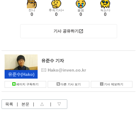
씬나
후속기사+
울음
녹는다
0
0
0
0
기사 공유하기
유준수 기자
Hako@inven.co.kr
유준수
(Hako)
페이지 구독하기
다른 기사 보기
기사 제보하기
목록
|
본문
|
△
|
▽