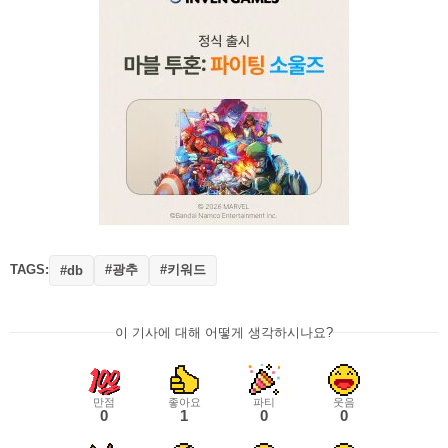
TAGS:
#광추
#키워드
#db
이 기사에 대해 어떻게 생각하시나요?
만점
좋아요
파티
웃음
0
1
0
0