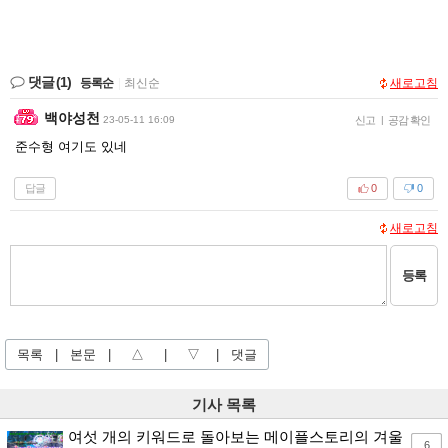
댓글
(1)
등록순
|
최신순
새로고침
백야성천
23-05-11 16:09
신고
|
공감 확인
준수형 여기도 있네
답글
0
0
새로고침
등록
목록
|
본문
|
△
|
▽
|
댓글
기사 목록
여섯 개의 키워드로 돌아보는 메이플스토리의 겨울
6