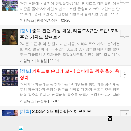
어떤 부분에서 발전이 있었을까?6개의 키워드로 메이플의 여름
시즌을 돌아보자 메인 이벤트 - 코인 균형과 시크릿 포인트는 만
족 누리 : 먼저 코인 간의 균형은 저번보다 좋아졌던 것 같아요. 지
난 이벤트의 코인샵의 경우, 일반 코인은 쓸 데가 없는 경우도 있
게임뉴스 |
원유식,양예찬
|
03-20
었고, 경험치 쿠폰을 사면 아무것도 못 사는 경우도 있었는데 이
번엔 양쪽의 밸런스를 비교적 잘 잡은 것...
[정보]
중독 관련 위상 채용, 티볼트&규탄 조합! 도적
7
주요 키워드 살펴보기
2시즌 오픈 후 약 한 달이 지난 지금, 도적의 주요 키워드는?여전
한 회전 칼날 메타, 독 주입의 중요성 증가강력한 데미지를 보여
주는 티볼트의 의지와 규탄 조합 2시즌도 여전히 회전 칼날 메타,
그래도 선전한 활 도적 2시즌 도적의 핵심 메타는 여전히 회전 칼
게임뉴스 |
하성철
|
11-14
날이다. 빌드나 상황에 따라 회전 칼날의 마지막 속성을 '향상된
회전 칼날', '고급 회전 칼날'로...
[정보]
키워드로 손쉽게 보자! 스타레일 광추 옵션 총
1
정리
캐릭마다 어울리는 광추가 다르다! 키워드를 통한 기본 성격과 광
추의 획득처까지 총망라 광추를 선택할 때 가장 중요한 것은 당연
해당 광추의 효과다. 캐릭터와 광추를 어떻게 조합하느냐에 따라
시너지를 일으켜 효율이 크게 달라지는 경우가 많기 때문이다. 물
게임뉴스 |
유준수
|
05-07
론 반대로 조합이 좋지 못할 경우 효과를 하나도 받지 못할 수도
있다....
[기획]
2023년 3월 메타버스 이모저모
10
국내외 게임 업계에서 '메타버스' 키워드로 다뤄졌던 소식들을 모
아 한눈에 보기 좋게 정리하여 전달 드립니다. 너도나도 말하지만
아직도 막연하게 느껴지는 '메타버스', 그래도 관련 소식을 계속
AD