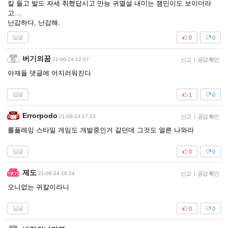
칼 들고 발도 자세 취했답시고 만능 귀멸설 내미는 잼민이도 보이더라
고....
난감하다, 난감해.
답글
0
0
버기의꿈
21-06-24 12:07
신고
|
공감 확인
아재들 댓글에 어지러워진다
답글
1
0
Errorpodo
21-06-24 17:23
신고
|
공감 확인
롤플레잉 스타일 게임도 개발중인거 같던데 그것도 얼른 나와라
답글
0
0
제도
21-06-24 19:24
신고
|
공감 확인
오니없는 귀칼이라니
답글
0
0