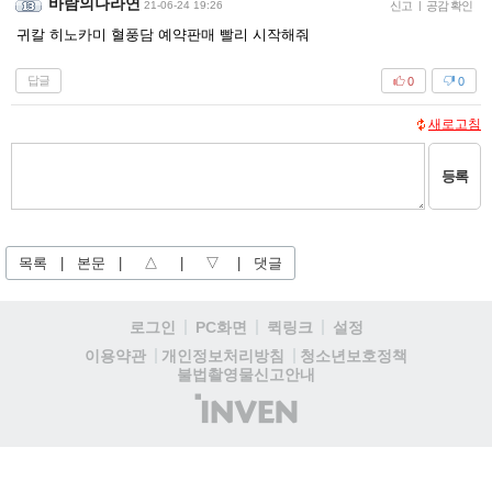
바람의나라연
21-06-24 19:26
신고
|
공감 확인
귀칼 히노카미 혈풍담 예약판매 빨리 시작해줘
답글
0
0
새로고침
등록
목록
|
본문
|
△
|
▽
|
댓글
로그인
PC화면
퀵링크
설정
청소년보호정책
이용약관
개인정보처리방침
불법촬영물신고안내
(주)
인
벤