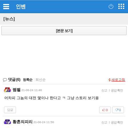
인벤
[뉴스]
[본문 보기]
댓글
(6)
등록순
|
최신순
새로고침
렘펠
21-06-24 11:46
신고
|
공감 확인
어차피 그놈의 대전 몇이나 한다고 ㅋ 그냥 스토리 보기용
답글
0
0
황혼의피리
21-06-24 11:56
신고
|
공감 확인