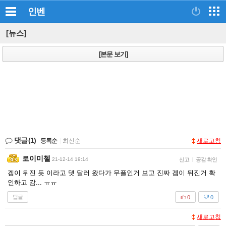
인벤
[뉴스]
[본문 보기]
댓글
(1)
등록순
|
최신순
새로고침
로이미첼
21-12-14 19:14
신고
|
공감 확인
겜이 뒤진 듯 이라고 댓 달러 왔다가 무플인거 보고 진짜 겜이 뒤진거 확
인하고 감... ㅠㅠ
답글
0
0
새로고침