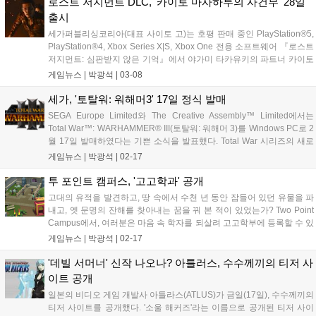
로스트 저지먼트 DLC, '카이토 마사하루의 사건부' 28일
출시
세가퍼블리싱코리아(대표 사이토 고)는 호평 판매 중인 PlayStation®5,
PlayStation®4, Xbox Series X|S, Xbox One 전용 소프트웨어 『로스트
저지먼트: 심판받지 않은 기억』에서 야가미 타카유키의 파트너 카이토
마사하루가 주인공인 추가 스토리를 즐길 수 있는 다운로드 콘텐츠
게임뉴스 |
박광석
|
03-08
(DLC) 「카이토 마사하루의 사건부」를 3월...
세가, '토탈워: 워해머3' 17일 정식 발매
SEGA Europe Limited와 The Creative Assembly™ Limited에서는
Total War™: WARHAMMER® III(토탈워: 워해머 3)를 Windows PC로 2
월 17일 발매하였다는 기쁜 소식을 발표했다. Total War 시리즈의 새로
운 발전을 이끌어 냈을 뿐만 아니라 엄청난 스케일도 자랑하는 게임,
게임뉴스 |
박광석
|
02-17
WARHAMMER...
투 포인트 캠퍼스, '고고학과' 공개
고대의 유적을 발견하고, 땅 속에서 수천 년 동안 잠들어 있던 유물을 파
내고, 옛 문명의 잔해를 찾아내는 꿈을 꿔 본 적이 있었는가? Two Point
Campus에서, 여러분은 마음 속 학자를 되살려 고고학부에 등록할 수 있
다. 삽과 돋보기, 그리고 먼지떨이를 가지고 부와 명예를 거머쥘 수 있는
게임뉴스 |
박광석
|
02-17
진로이다. Two Point Campus의 강의들에 대해...
'데빌 서머너' 신작 나오나? 아틀러스, 수수께끼의 티저 사
이트 공개
일본의 비디오 게임 개발사 아틀라스(ATLUS)가 금일(17일), 수수께끼의
티저 사이트를 공개했다. '소울 해커즈'라는 이름으로 공개된 티저 사이