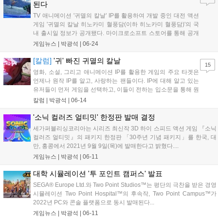
된다
TV 애니메이션 '귀멸의 칼날' IP를 활용하여 개발 중인 대전 액션
게임 '귀멸의 칼날 히노카미 혈풍담(이하 히노카미 혈풍담)'의 국
내 출시일 정보가 공개됐다. 마이크로소프트 스토어를 통해 공개
된 국내 출시일은 앞서 일본 지역 출시일로 소개되었던...
게임뉴스 |
박광석
|
06-24
[칼럼]
'귀' 빠진 귀멸의 칼날
15
영화, 소설, 그리고 애니메이션 IP를 활용한 게임의 주요 타겟은
언제나 원작 IP를 알고, 사랑하는 팬들이다. IP에 대해 알고 있는
유저들이 먼저 게임을 선택하고, 이들이 전하는 입소문을 통해 원
작 IP를 모르던 사람들까지 게임을 접하게 되는 것...
칼럼 |
박광석
|
06-14
'소닉 컬러즈 얼티밋' 한정판 발매 결정
세가퍼블리싱코리아는 시리즈 최신작 3D 하이 스피드 액션 게임 『소닉
컬러즈 얼티밋』의 패키지 한정판 「30주년 기념 패키지」를 한국, 대
만, 홍콩에서 2021년 9월 9일(목)에 발매한다고 밝혔다....
게임뉴스 |
박광석
|
06-11
대학 시뮬레이션 '투 포인트 캠퍼스' 발표
SEGA® Europe Ltd.와 Two Point Studios™는 평단의 극찬을 받은 경영
시뮬레이션 Two Point Hospital™의 후속작, Two Point Campus™가
2022년 PC와 콘솔 플랫폼으로 동시 발매된다...
게임뉴스 |
박광석
|
06-11