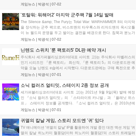
개했다. 『목장이야기 올리브 타운과 희망의 대지』 프로듀서 메시지 다
게임뉴스 |
박광석
|
07-02
섯번째 목장주 여러분, 『목장이야기 올리브 타운과 희망의 대지』를 플
레이해 주...
'토탈워: 워해머2' 마지막 군주팩 7월 14일 발매
The Silence &amp; The Fury는 Total War: WARHAMMER II의 마지막
을 장식하는 군주 팩으로, 비스트맨의 타우록스와 리자드맨의 옥시오틀
이 뉴 월드의 운명을 두고 벌이는 결전을 배경으로 한다. 침묵과 분노가
격돌했을 때, 최후의 승자는 누가 될 것인가? 살아있는 황동, 분노로 날
게임뉴스 |
박광석
|
07-02
뛰는 파멸의 황소 타우록스는 거의 무적의 존재이...
닌텐도 스위치 '룬 팩토리5' DL판 예약 개시
주식회사 세가퍼블리싱코리아(대표 사이토 고)는 주식회사 마벨러스의
인기 시리즈인 『룬 팩토리』 최신작, 『룬 팩토리 5』의 다운로드판 예
약을 오늘 닌텐도 e숍에서 시작했다. 다운로드판에는 구매 특전으로 추
가 콘텐츠 &#39;성스러운 기사와 독서가 수영복 세트 + 신참 대원의 지
게임뉴스 |
박광석
|
07-01
원 아이템 팩&#39;이 포함된다. 동시에 게임 본편과 추가 콘텐츠 &#39;
룬...
소닉 컬러즈 얼티밋, 스테이지 2종 정보 공개
세가퍼블리싱코리아(대표 사이토 고)는 2021년 9월 9일(목) 발매 예정
인 『소닉 컬러즈 얼티밋』의 「스타라이트 카니발」과 「플래닛 위스
프」 스테이지 정보를 공개했다. 『소닉 컬러즈 얼티밋』은 2010년에
발매된 초음속 3D 액션 게임 『소닉 컬러즈』가 컬러풀하게 파워 업한
게임뉴스 |
박광석
|
07-01
「소닉」 시리즈의 최신작이다. Nintendo Switch™, PlayStatio...
귀멸의 칼날 게임, 스토리 모드엔 '귀' 있다
TV 애니메이션 '귀멸의 칼날' IP를 활용하여 개발 중인 대전 액션 게임 '귀
멸의 칼날 히노카미 혈풍담(이하 히노카미 혈풍담)'의 스토리 트레일러