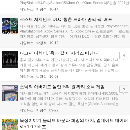
PlayStation®4/PlayStation®5/Xbox One/Xbox Series X|S판을 2021년
10월 14일(목)에 발매했다. 본 타이틀에서는 애니메이션 「귀멸의 칼
게임뉴스 |
박광석
|
10-14
날」에서 그려진 스토리를 체험할 수 있는 솔로 플레이...
로스트 저지먼트 DLC '청춘 드라마 만끽 팩' 배포
세가퍼블리싱코리아(대표 사이토 고)는 호평 판매중인 PlayStation®5,
PlayStation®4, Xbox Series X | S, Xbox One용 소프트웨어 「로스트
저지먼트: 심판받지 않은 기억」에 대해 DLC 「청춘 드라마 만끼 팩」
의 배포를 당초 예정(10월 26일 배포)보다 앞당겨 10월 13일(수)에 시작
게임뉴스 |
박광석
|
10-13
했다고 밝혔다. ■청춘 드라마를...
나고시 디렉터, '용과 같이' 시리즈 떠난다
4
용과 같이 시리즈의 간판 개발자인 나고시 토시히로 디렉터가 세
가를 떠난다. 세가의 용과 같이 스튜디오는 금일(8일), 공식 홈페
이지를 통해 새로운 공지사항을 게시했다. 공지에는 용과 같이 스
튜디오의 창립 10주년을 맞이하여 새로운 체제를 정립한다는 소
게임뉴스 |
박광석
|
10-08
식이 담겼다. 그간 용과 같이 스튜디오의 톱으로서 시리즈 전체를
관장해왔던 나고시 토시히로 디렉터가 총감독...
소닉의 아버지도 놀란 '5억 원'짜리 소닉 게임
9
메가 드라이브 버전 '소닉 더 헤지혹'이 해외 경매에서 430,500달
러(한화 약 5억 971만 원)에 낙찰됐다는 소식이 전해졌다. 해당
소식을 알린 해외 경매 사이트 골딘 옥션스(Goldin Auctions)는
해당 낙찰가가 역대 세가 제네시스 게임 중 최고 기록이라고 소개
게임뉴스 |
박광석
|
09-22
했다. '소닉 더 헤지혹'은 소닉 시리즈를 대표하는 기념비적인 작
품으로, '닌텐도...
목장이야기 올리브 타운과 희망의 대지, 업데이트 데이터
Ver.1.0.7 배포