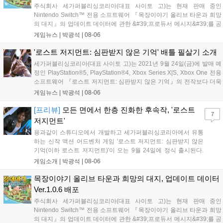
주식회사 세가퍼블리싱코리아(대표 사이토 고)는 현재 판매 중인
Nintendo Switch™ 전용 소프트웨어 『목장이야기 올리브 타운과 희망
의 대지』의 업데이트 데이터에 관한 &#39;프로듀서 메시지&#39;를 공
개했다. 『목장이야기 올리브 타운과 희망의 대지』 프로듀서 메시지 여
게임뉴스 |
박광석
|
08-06
섯 번째 목장주 여러분, 『목장이야기 올리브 타운과 희망의 대지』를
플레이해...
'로스트 저지먼트: 심판받지 않은 기억' 배틀 필살기 소개
세가퍼블리싱코리아(대표 사이토 고)는 2021년 9월 24일(금)에 발매 예
정인 PlayStation®5, PlayStation®4, Xbox Series X|S, Xbox One 전용
소프트웨어 『로스트 저지먼트: 심판받지 않은 기억』의 전작보다 더욱
화려하게 진화한 배틀 필살기를 소개한다. 전작의 「원무」, 「일섬」에
게임뉴스 |
박광석
|
08-06
이어 「류(흘리기)」가 추가. 이번...
[프리뷰]
모든 면에서 한층 진화한 후속작, '로스트
7
저지먼트'
용과같이 스튜디오에서 개발하고 세가퍼블리싱코리아에서 유통
하는 신작 액션 어드벤처 게임 '로스트 저지먼트: 심판받지 않은
기억(이하 로스트 저지먼트)'이 오는 9월 24일에 정식 출시된다.
로스트 저지먼트는 지난 2018년에 출시된 전작 '저지아이즈: 사
게임소개 |
박광석
|
08-06
신의 유언'으로부터 3년 후의 이야기를 다루는 정식 후속작인 만
큼, 시리즈에 대한 기본적인 배경 정보를...
목장이야기 올리브 타운과 희망의 대지, 업데이트 데이터
Ver.1.0.6 배포
주식회사 세가퍼블리싱코리아(대표 사이토 고)는 현재 판매 중인
Nintendo Switch™ 전용 소프트웨어 『목장이야기 올리브 타운과 희망
의 대지』의 업데이트 데이터에 관한 &#39;프로듀서 메시지&#39;를 공