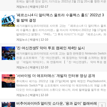
트에는 별다른 정보 없이, 다가오는 2022년 2월 21일 20시를 향한 카운
트 다운 표시만 노출되고 있을 뿐이다. 현재 뚜렷하게 밝혀진 정보는 없
게임뉴스 |
박광석
|
02-17
지만, '소울해커즈'라는 사이트 이름과 사이트를 공개한 회사가...
'페르소나4 디 얼티맥스 울트라 수플렉스 홀드' 2022년 3
월 발매 결정
세가퍼블리싱코리아(대표 사이토 고)는 『페르소나4 디 얼티맥스 울트
라 수플렉스 홀드 리마스터판』을 아시아 지역에서 2022년 3월 17일에
발매한다고 밝혔다. 『P4G』”그 후의 이야기”가 지금! 『페르소나4』와
『페르소나3』의 캐릭터가 집결하여 뜨거운 배틀을 펼치는 2D 대전 격
게임뉴스 |
박광석
|
12-10
투 액션 『 페르소나4 디 얼티맥스 울트라 수플렉스 홀드(이하,
P4U2)』...
'진·여신전생5' 악마 투표 캠페인 제4탄 실시
세가퍼블리싱코리아(대표 사이토 고)는 절찬 판매중인 Nintendo Switch
전용 소프트웨어 『진･여신전생5』에 등장하는 악마를 소개하는 동영
상 「데일리 악마(※)」와 연동하여 【『진･여신전생5』 악마 투표 캠
페인 제4탄(최종회)】을 실시 중이다. 이번 악마 투표 캠페인 제4탄은 세
게임뉴스 |
박광석
|
12-10
가 공식 SNS에서 10월 13일～12월 9일까지의 기간 동안 동영상으로...
'서바이빙 더 애프터매스' 개발자 인터뷰 영상 공개
주식회사 세가는 2022년 1월 27일(목)에 발매 예정인 PlayStation®4,
Nintendo Switch™용 소프트웨어 서바이빙 더 애프터매스의 개발 스튜
디오인 아이스플레이크의 스튜디오 매니저, 라세 릴예달을 필두로 하는
제작자 인터뷰와 제작 중인 게임 영상을 확인할 수 있는 영상을 공개했
게임뉴스 |
박광석
|
12-10
다. 영상은 게임에 대한 개발자의 추억과 〈서바이빙 더 애...
버추어파이터5 얼티밋 쇼다운, '용과 같이' 컬래버레
1