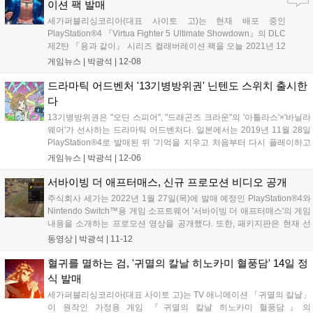
이션 팩 발매
세가퍼블리싱코리아(대표 사이토 고)는 현재 배포 중인
PlayStation®4 『Virtua Fighter 5 Ultimate Showdown』의 DLC
제2탄 『용과 같이』 시리즈 컬래버레이션 팩을 오늘 2021년 12
월 8일(수) PlayStation™Store에서 발매한다고 밝혔다. 용과 같
게임뉴스 |
박광석
|
12-08
이 시리즈 컬래버레이션 팩은 『용과 같이』 시리즈를 장식하
는...
드라마틱 어드벤처 '13기병방위권' 닌텐도 스위치 출시한
다
13기병방위권은 "오딘 스피어", "드래곤즈 크라운"의 '아틀라스'×'바닐라
웨어'가 선사하는 드라마틱 어드벤처다. 일본에서는 2019년 11월 28일
PlayStation®4로 발매된 뒤 '기억을 지우고 처음부터 다시 플레이하고
싶다'고 생각할 만큼 예측 불가능하고 치밀한 스토리에 대한 평가, 평판
게임뉴스 |
박광석
|
12-06
이 확대되면서 일시적으로 품귀 현상이 벌어지기도 했다. 게임...
서바이빙 더 애프터매스, 신규 프로모션 비디오 공개
주식회사 세가는 2022년 1월 27일(목)에 발매 예정인 PlayStation®4와
Nintendo Switch™용 게임 소프트웨어 '서바이빙 더 애프터매스'의 게임
내용을 소개하는 프로모션 영상을 공개했다. 또한, 패키지판은 현재 선
주문 접수중이다. ■ 서바이빙 더 애프터매스란 서바이빙 더 애프터매스
동영상 |
박광석
|
11-12
는 시뮬레이션 전략 게임으로 정평이 난 Paradox...
혈귀를 멸하는 검, '귀멸의 칼날 히노카미 혈풍담' 14일 정
식 발매
세가퍼블리싱코리아(대표 사이토 고)는 TV 애니메이션 「귀멸의 칼날」
이 원작인 가정용 게임 『귀멸의 칼날 히노카미 혈풍담』의