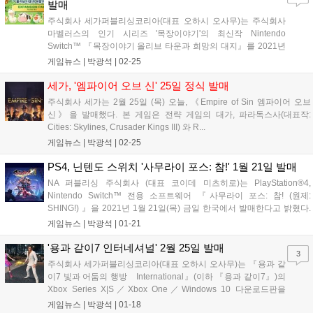
발매
주식회사 세가퍼블리싱코리아(대표 오하시 오사무)는 주식회사
마벨러스의 인기 시리즈 '목장이야기'의 최신작 Nintendo
Switch™ 『목장이야기 올리브 타운과 희망의 대지』를 2021년
2월...
게임뉴스 |
박광석
|
02-25
세가, '엠파이어 오브 신' 25일 정식 발매
주식회사 세가는 2월 25일 (목) 오늘, 《Empire of Sin 엠파이어 오브
신》을 발매했다. 본 게임은 전략 게임의 대가, 파라독스사(대표작:
Cities: Skylines, Crusader Kings III) 와 R...
게임뉴스 |
박광석
|
02-25
PS4, 닌텐도 스위치 '사무라이 포스: 참!' 1월 21일 발매
NA 퍼블리싱 주식회사 (대표 코이데 미츠히로)는 PlayStation®4,
Nintendo Switch™ 전용 소프트웨어 『사무라이 포스: 참! (원제:
SHING!) 』을 2021년 1월 21일(목) 금일 한국에서 발매한다고 밝혔다.
『사무라이...
게임뉴스 |
박광석
|
01-21
'용과 같이7 인터네셔널' 2월 25일 발매
3
주식회사 세가퍼블리싱코리아(대표 오하시 오사무)는 『용과 같
이7 빛과 어둠의 행방 International』(이하 『용과 같이7』)의
Xbox Series X|S／Xbox One／Windows 10 다운로드판을
2021...
게임뉴스 |
박광석
|
01-18