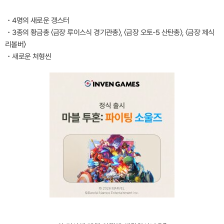
・4명의 새로운 갱스터
・3종의 황금총 〈금장 루이스식 경기관총〉, 〈금장 오토-5 산탄총〉, 〈금장 제식
리볼버〉
・새로운 처형씬