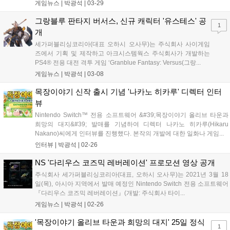
하...
게임뉴스 |
박광석
|
03-29
그랑블루 판타지 버서스, 신규 캐릭터 '유스테스' 공
1
개
세가퍼블리싱코리아(대표 오하시 오사무)는 주식회사 사이게임
즈에서 기획 및 제작하고 아크시스템웍스 주식회사가 개발하는
PS4® 전용 대전 격투 게임 ‘Granblue Fantasy: Versus(그랑...
게임뉴스 |
박광석
|
03-08
목장이야기 신작 출시 기념 '나카노 히카루' 디렉터 인터
뷰
Nintendo Switch™ 전용 소프트웨어 &#39;목장이야기 올리브 타운과
희망의 대지&#39; 발매를 기념하여 디렉터 나카노 히카루(Hikaru
Nakano)씨에게 인터뷰를 진행했다. 본작의 개발에 대한 일화나 게임...
인터뷰 |
박광석
|
02-26
NS '다리우스 코즈믹 레버레이션' 프로모션 영상 공개
주식회사 세가퍼블리싱코리아(대표, 오하시 오사무)는 2021년 3월 18
일(목), 아시아 지역에서 발매 예정인 Nintendo Switch 전용 소프트웨어
『다리우스 코즈믹 레버레이션』(개발: 주식회사 타이...
게임뉴스 |
박광석
|
02-26
'목장이야기 올리브 타운과 희망의 대지' 25일 정식
1