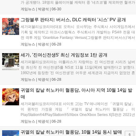
가 공개됐다. 18명의 플레이어블 캐릭터 중 '네즈코'를 제외하면 혈귀가
단 하나도 포함되지 않아 출시 전부터 '귀 없는 귀멸의 칼날'이라는 평이
게임뉴스 |
박광석
|
06-30
이어지기도 했으나, 다행히도 게임 속 플레이 모드 중 하나인 '...
그랑블루 판타지: 버서스, DLC 캐릭터 '시스' PV 공개
세가퍼블리싱코리아(대표 오하시 오사무)는 주식회사 사이게임즈에서
기획 및 제작하고 아크시스템웍스 주식회사가 개발하는 PS4® 전용 대
전 격투 게임 ‘Granblue Fantasy: Versus(그랑블루 판타지:버서스)’에서
7월 13일(화)에 출시 예정인 DLC 캐릭터 &#39;시스&#39;가 등장하는
게임뉴스 |
박광석
|
06-28
PV 제26탄을 공개한다고 밝혔다. ■추가 캐릭터 세...
세가, '진여신전생5' 최신 게임정보 1탄 공개
세가퍼블리싱코리아는 아틀라스가 자랑하는 진 여신전생 시리즈 넘버
링 최신작 진 여신전생5를 NS로 11월 11일(목)에 발매한다고 밝혔다.
1992년에 등장한 '진 여신전생'은 어두운 세계관과 지금까지 없었던 혼
란한 시나리오, 악마와 신들을 동료로 만들어 싸우는 오리지널리티 넘치
게임뉴스 |
박광석
|
06-28
는 시스템으로 인기를 얻은 시리즈로, '페르소나' 시리즈와 '데빌 서머너'
시리...
귀멸의 칼날 히노카미 혈풍담, 아시아 지역 10월 14일 발
매
세가퍼블리싱코리아(대표 사이토 고)는 TV 애니메이션 「귀멸의 칼날」
이 원작인 가정용 게임 『귀멸의 칼날 히노카미 혈풍담』이
PlayStation®4/PlayStation®5/Xbox One/Xbox Series X|S판은 2021년
10월 14일, Steam판은 2021년 10월 16일에 발매한다고 밝혔다. ■PS4
게임뉴스 |
박광석
|
06-28
패키지 한정판 발매도 결정! Play...
귀멸의 칼날 히노카미 혈풍담, 10월 14일 동시 발매
6