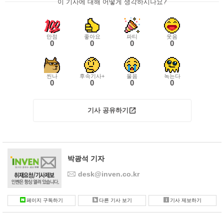
이 기사에 대해 어떻게 생각하시나요?
만점
좋아요
파티
웃음
0
0
0
0
씬나
후속기사+
울음
녹는다
0
0
0
0
기사 공유하기
박광석 기자
desk@inven.co.kr
페이지 구독하기
다른 기사 보기
기사 제보하기