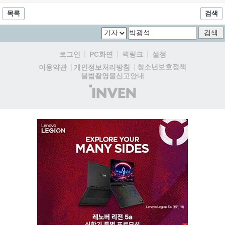
목록
검색
로그인
PC화면
퀵링크
설정
청소년보호정책
이용약관
개인정보처리방침
불법촬영물신고안내
(주)
인
벤