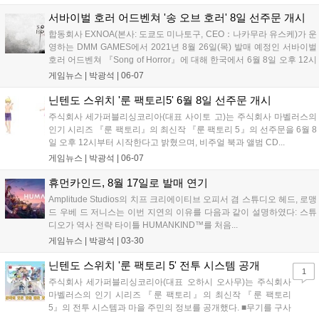
서바이벌 호러 어드벤쳐 '송 오브 호러' 8일 선주문 개시
합동회사 EXNOA(본사: 도쿄도 미나토구, CEO：나카무라 유스케)가 운
영하는 DMM GAMES에서 2021년 8월 26일(목) 발매 예정인 서바이벌
호러 어드벤쳐 『Song of Horror』에 대해 한국에서 6월 8일 오후 12시
부터 선주문을...
게임뉴스 |
박광석
|
06-07
닌텐도 스위치 '룬 팩토리5' 6월 8일 선주문 개시
주식회사 세가퍼블리싱코리아(대표 사이토 고)는 주식회사 마벨러스의
인기 시리즈 『룬 팩토리』의 최신작 『룬 팩토리 5』의 선주문을 6월 8
일 오후 12시부터 시작한다고 밝혔으며, 비주얼 북과 앨범 CD...
게임뉴스 |
박광석
|
06-07
휴먼카인드, 8월 17일로 발매 연기
Amplitude Studios의 치프 크리에이티브 오피서 겸 스튜디오 헤드, 로맹
드 우베 드 저니스는 이번 지연의 이유를 다음과 같이 설명하였다: 스튜
디오가 역사 전략 타이틀 HUMANKIND™를 처음...
게임뉴스 |
박광석
|
03-30
닌텐도 스위치 '룬 팩토리 5' 전투 시스템 공개
1
주식회사 세가퍼블리싱코리아(대표 오하시 오사무)는 주식회사
마벨러스의 인기 시리즈 『룬 팩토리』의 최신작 『룬 팩토리
5』의 전투 시스템과 마을 주민의 정보를 공개했다. ■무기를 구사