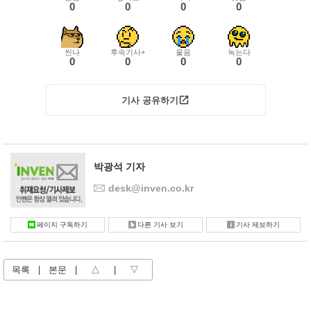
0
0
0
0
씬나
후속기사+
울음
녹는다
0
0
0
0
기사 공유하기
박광석 기자
desk@inven.co.kr
페이지 구독하기
다른 기사 보기
기사 제보하기
목록
|
본문
|
△
|
▽