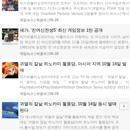
세가퍼블리싱코리아(대표 오하시 오사무)는 주식회사 사이게임즈에서
기획 및 제작하고 아크시스템웍스 주식회사가 개발하는 PS4® 전용 대
전 격투 게임 ‘Granblue Fantasy: Versus(그랑블루 판타지:버서스)’에서
7월 13일(화)에 출시 예정인 DLC 캐릭터 &#39;시스&#39;가 등장하는
게임뉴스 |
박광석
|
06-28
PV 제26탄을 공개한다고 밝혔다. ■추가 캐릭터 세...
세가, '진여신전생5' 최신 게임정보 1탄 공개
세가퍼블리싱코리아는 아틀라스가 자랑하는 진 여신전생 시리즈 넘버
링 최신작 진 여신전생5를 NS로 11월 11일(목)에 발매한다고 밝혔다.
1992년에 등장한 '진 여신전생'은 어두운 세계관과 지금까지 없었던 혼
란한 시나리오, 악마와 신들을 동료로 만들어 싸우는 오리지널리티 넘치
게임뉴스 |
박광석
|
06-28
는 시스템으로 인기를 얻은 시리즈로, '페르소나' 시리즈와 '데빌 서머너'
시리...
귀멸의 칼날 히노카미 혈풍담, 아시아 지역 10월 14일 발
매
세가퍼블리싱코리아(대표 사이토 고)는 TV 애니메이션 「귀멸의 칼날」
이 원작인 가정용 게임 『귀멸의 칼날 히노카미 혈풍담』이
PlayStation®4/PlayStation®5/Xbox One/Xbox Series X|S판은 2021년
10월 14일, Steam판은 2021년 10월 16일에 발매한다고 밝혔다. ■PS4
게임뉴스 |
박광석
|
06-28
패키지 한정판 발매도 결정! Play...
귀멸의 칼날 히노카미 혈풍담, 10월 14일 동시 발매
6
된다
TV 애니메이션 '귀멸의 칼날' IP를 활용하여 개발 중인 대전 액션
게임 '귀멸의 칼날 히노카미 혈풍담(이하 히노카미 혈풍담)'의 국
내 출시일 정보가 공개됐다. 마이크로소프트 스토어를 통해 공개