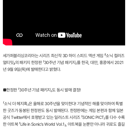
세가퍼블리싱코리아는 시리즈 최신작 3D 하이 스피드 액션 게임 『소닉 컬러즈
얼티밋』의 패키지 한정판 「30주년 기념 패키지」를 한국, 대만, 홍콩에서 2021
년 9월 9일(목)에 발매한다고 밝혔다.
■한정판 「30주년 기념 패키지」도 동시 발매 결정!
「소닉 더 헤지혹」은 올해로 30주년을 맞이한다! 기념적인 해를 맞이하여 특별
한 굿즈가 동봉된 한정판도 동시 발매된다. 한정판에는 게임 본편과 함께 일본
공식 Twitter에서 호평받고 있는 일러스트 시리즈 「SONIC PICT」를 다수 수록
한 아트북 「Life in Sonic's World Vol.1」, 아트북을 눈뿐만 아니라 귀로도 즐길