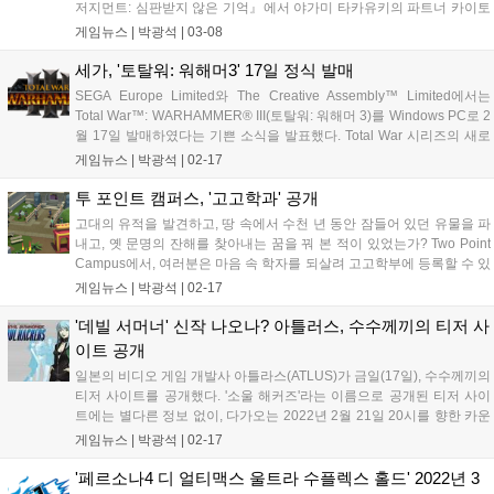
저지먼트: 심판받지 않은 기억』에서 야가미 타카유키의 파트너 카이토
마사하루가 주인공인 추가 스토리를 즐길 수 있는 다운로드 콘텐츠
게임뉴스 |
박광석
|
03-08
(DLC) 「카이토 마사하루의 사건부」를 3월...
세가, '토탈워: 워해머3' 17일 정식 발매
SEGA Europe Limited와 The Creative Assembly™ Limited에서는
Total War™: WARHAMMER® III(토탈워: 워해머 3)를 Windows PC로 2
월 17일 발매하였다는 기쁜 소식을 발표했다. Total War 시리즈의 새로
운 발전을 이끌어 냈을 뿐만 아니라 엄청난 스케일도 자랑하는 게임,
게임뉴스 |
박광석
|
02-17
WARHAMMER...
투 포인트 캠퍼스, '고고학과' 공개
고대의 유적을 발견하고, 땅 속에서 수천 년 동안 잠들어 있던 유물을 파
내고, 옛 문명의 잔해를 찾아내는 꿈을 꿔 본 적이 있었는가? Two Point
Campus에서, 여러분은 마음 속 학자를 되살려 고고학부에 등록할 수 있
다. 삽과 돋보기, 그리고 먼지떨이를 가지고 부와 명예를 거머쥘 수 있는
게임뉴스 |
박광석
|
02-17
진로이다. Two Point Campus의 강의들에 대해...
'데빌 서머너' 신작 나오나? 아틀러스, 수수께끼의 티저 사
이트 공개
일본의 비디오 게임 개발사 아틀라스(ATLUS)가 금일(17일), 수수께끼의
티저 사이트를 공개했다. '소울 해커즈'라는 이름으로 공개된 티저 사이
트에는 별다른 정보 없이, 다가오는 2022년 2월 21일 20시를 향한 카운
트 다운 표시만 노출되고 있을 뿐이다. 현재 뚜렷하게 밝혀진 정보는 없
게임뉴스 |
박광석
|
02-17
지만, '소울해커즈'라는 사이트 이름과 사이트를 공개한 회사가...
'페르소나4 디 얼티맥스 울트라 수플렉스 홀드' 2022년 3