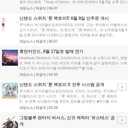
호러 어드벤쳐 『Song of Horror』에 대해 한국에서 6월 8일 오후 12시
부터 선주문을...
게임뉴스 |
박광석
|
06-07
닌텐도 스위치 '룬 팩토리5' 6월 8일 선주문 개시
주식회사 세가퍼블리싱코리아(대표 사이토 고)는 주식회사 마벨러스의
인기 시리즈 『룬 팩토리』의 최신작 『룬 팩토리 5』의 선주문을 6월 8
일 오후 12시부터 시작한다고 밝혔으며, 비주얼 북과 앨범 CD...
게임뉴스 |
박광석
|
06-07
휴먼카인드, 8월 17일로 발매 연기
Amplitude Studios의 치프 크리에이티브 오피서 겸 스튜디오 헤드, 로맹
드 우베 드 저니스는 이번 지연의 이유를 다음과 같이 설명하였다: 스튜
디오가 역사 전략 타이틀 HUMANKIND™를 처음...
게임뉴스 |
박광석
|
03-30
닌텐도 스위치 '룬 팩토리 5' 전투 시스템 공개
1
주식회사 세가퍼블리싱코리아(대표 오하시 오사무)는 주식회사
마벨러스의 인기 시리즈 『룬 팩토리』의 최신작 『룬 팩토리
5』의 전투 시스템과 마을 주민의 정보를 공개했다. ■무기를 구사
하...
게임뉴스 |
박광석
|
03-29
그랑블루 판타지 버서스, 신규 캐릭터 '유스테스' 공
1
개