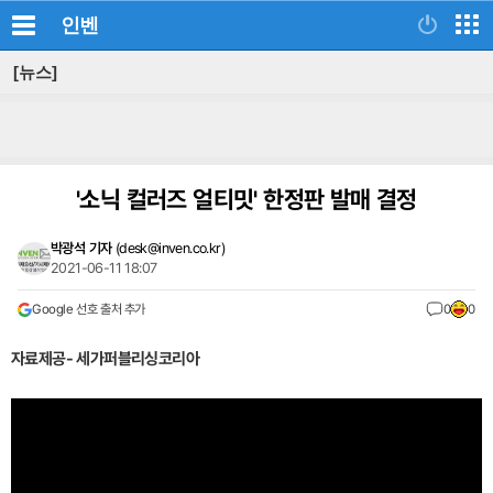
인벤
[뉴스]
'소닉 컬러즈 얼티밋' 한정판 발매 결정
박광석 기자
(
desk@inven.co.kr
)
2021-06-11 18:07
Google 선호 출처 추가
0
0
자료제공- 세가퍼블리싱코리아