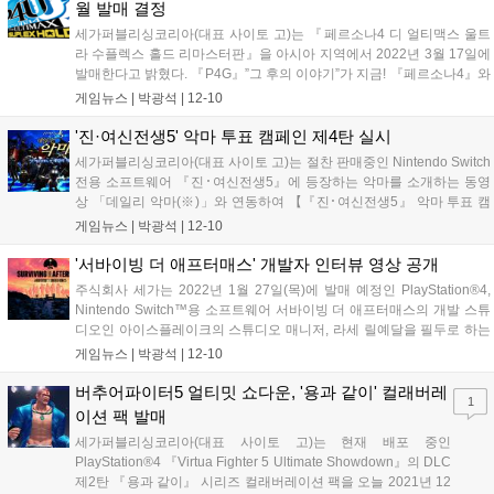
월 발매 결정
세가퍼블리싱코리아(대표 사이토 고)는 『페르소나4 디 얼티맥스 울트
라 수플렉스 홀드 리마스터판』을 아시아 지역에서 2022년 3월 17일에
발매한다고 밝혔다. 『P4G』”그 후의 이야기”가 지금! 『페르소나4』와
『페르소나3』의 캐릭터가 집결하여 뜨거운 배틀을 펼치는 2D 대전 격
게임뉴스 |
박광석
|
12-10
투 액션 『 페르소나4 디 얼티맥스 울트라 수플렉스 홀드(이하,
P4U2)』...
'진·여신전생5' 악마 투표 캠페인 제4탄 실시
세가퍼블리싱코리아(대표 사이토 고)는 절찬 판매중인 Nintendo Switch
전용 소프트웨어 『진･여신전생5』에 등장하는 악마를 소개하는 동영
상 「데일리 악마(※)」와 연동하여 【『진･여신전생5』 악마 투표 캠
페인 제4탄(최종회)】을 실시 중이다. 이번 악마 투표 캠페인 제4탄은 세
게임뉴스 |
박광석
|
12-10
가 공식 SNS에서 10월 13일～12월 9일까지의 기간 동안 동영상으로...
'서바이빙 더 애프터매스' 개발자 인터뷰 영상 공개
주식회사 세가는 2022년 1월 27일(목)에 발매 예정인 PlayStation®4,
Nintendo Switch™용 소프트웨어 서바이빙 더 애프터매스의 개발 스튜
디오인 아이스플레이크의 스튜디오 매니저, 라세 릴예달을 필두로 하는
제작자 인터뷰와 제작 중인 게임 영상을 확인할 수 있는 영상을 공개했
게임뉴스 |
박광석
|
12-10
다. 영상은 게임에 대한 개발자의 추억과 〈서바이빙 더 애...
버추어파이터5 얼티밋 쇼다운, '용과 같이' 컬래버레
1
이션 팩 발매
세가퍼블리싱코리아(대표 사이토 고)는 현재 배포 중인
PlayStation®4 『Virtua Fighter 5 Ultimate Showdown』의 DLC
제2탄 『용과 같이』 시리즈 컬래버레이션 팩을 오늘 2021년 12