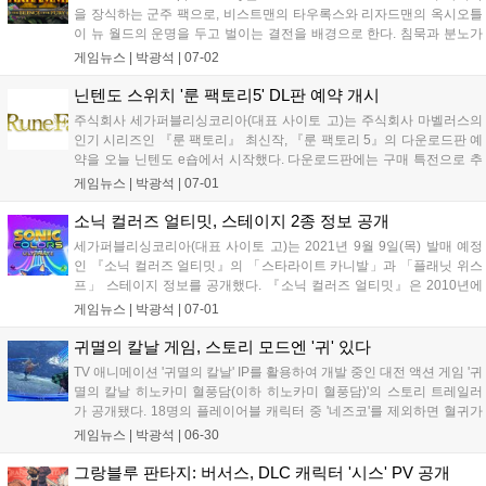
을 장식하는 군주 팩으로, 비스트맨의 타우록스와 리자드맨의 옥시오틀
이 뉴 월드의 운명을 두고 벌이는 결전을 배경으로 한다. 침묵과 분노가
격돌했을 때, 최후의 승자는 누가 될 것인가? 살아있는 황동, 분노로 날
게임뉴스 |
박광석
|
07-02
뛰는 파멸의 황소 타우록스는 거의 무적의 존재이...
닌텐도 스위치 '룬 팩토리5' DL판 예약 개시
주식회사 세가퍼블리싱코리아(대표 사이토 고)는 주식회사 마벨러스의
인기 시리즈인 『룬 팩토리』 최신작, 『룬 팩토리 5』의 다운로드판 예
약을 오늘 닌텐도 e숍에서 시작했다. 다운로드판에는 구매 특전으로 추
가 콘텐츠 &#39;성스러운 기사와 독서가 수영복 세트 + 신참 대원의 지
게임뉴스 |
박광석
|
07-01
원 아이템 팩&#39;이 포함된다. 동시에 게임 본편과 추가 콘텐츠 &#39;
룬...
소닉 컬러즈 얼티밋, 스테이지 2종 정보 공개
세가퍼블리싱코리아(대표 사이토 고)는 2021년 9월 9일(목) 발매 예정
인 『소닉 컬러즈 얼티밋』의 「스타라이트 카니발」과 「플래닛 위스
프」 스테이지 정보를 공개했다. 『소닉 컬러즈 얼티밋』은 2010년에
발매된 초음속 3D 액션 게임 『소닉 컬러즈』가 컬러풀하게 파워 업한
게임뉴스 |
박광석
|
07-01
「소닉」 시리즈의 최신작이다. Nintendo Switch™, PlayStatio...
귀멸의 칼날 게임, 스토리 모드엔 '귀' 있다
TV 애니메이션 '귀멸의 칼날' IP를 활용하여 개발 중인 대전 액션 게임 '귀
멸의 칼날 히노카미 혈풍담(이하 히노카미 혈풍담)'의 스토리 트레일러
가 공개됐다. 18명의 플레이어블 캐릭터 중 '네즈코'를 제외하면 혈귀가
단 하나도 포함되지 않아 출시 전부터 '귀 없는 귀멸의 칼날'이라는 평이
게임뉴스 |
박광석
|
06-30
이어지기도 했으나, 다행히도 게임 속 플레이 모드 중 하나인 '...
그랑블루 판타지: 버서스, DLC 캐릭터 '시스' PV 공개