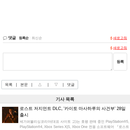
댓글
등록순
|
최신순
새로고침
새로고침
등록
목록
|
본문
|
△
|
▽
|
댓글
기사 목록
로스트 저지먼트 DLC, '카이토 마사하루의 사건부' 28일
출시
세가퍼블리싱코리아(대표 사이토 고)는 호평 판매 중인 PlayStation®5,
PlayStation®4, Xbox Series X|S, Xbox One 전용 소프트웨어 『로스트