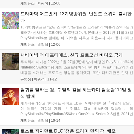
월 8일(수) PlayStation™Store에서 발매한다고 밝혔다. 용과 같
게임뉴스 |
박광석
|
12-08
이 시리즈 컬래버레이션 팩은 『용과 같이』 시리즈를 장식하
는...
드라마틱 어드벤처 '13기병방위권' 닌텐도 스위치 출시한
다
13기병방위권은 "오딘 스피어", "드래곤즈 크라운"의 '아틀라스'×'바닐라
웨어'가 선사하는 드라마틱 어드벤처다. 일본에서는 2019년 11월 28일
PlayStation®4로 발매된 뒤 '기억을 지우고 처음부터 다시 플레이하고
싶다'고 생각할 만큼 예측 불가능하고 치밀한 스토리에 대한 평가, 평판
게임뉴스 |
박광석
|
12-06
이 확대되면서 일시적으로 품귀 현상이 벌어지기도 했다. 게임...
서바이빙 더 애프터매스, 신규 프로모션 비디오 공개
주식회사 세가는 2022년 1월 27일(목)에 발매 예정인 PlayStation®4와
Nintendo Switch™용 게임 소프트웨어 '서바이빙 더 애프터매스'의 게임
내용을 소개하는 프로모션 영상을 공개했다. 또한, 패키지판은 현재 선
주문 접수중이다. ■ 서바이빙 더 애프터매스란 서바이빙 더 애프터매스
동영상 |
박광석
|
11-12
는 시뮬레이션 전략 게임으로 정평이 난 Paradox...
혈귀를 멸하는 검, '귀멸의 칼날 히노카미 혈풍담' 14일 정
식 발매
세가퍼블리싱코리아(대표 사이토 고)는 TV 애니메이션 「귀멸의 칼날」
이 원작인 가정용 게임 『귀멸의 칼날 히노카미 혈풍담』의
PlayStation®4/PlayStation®5/Xbox One/Xbox Series X|S판을 2021년
10월 14일(목)에 발매했다. 본 타이틀에서는 애니메이션 「귀멸의 칼
게임뉴스 |
박광석
|
10-14
날」에서 그려진 스토리를 체험할 수 있는 솔로 플레이...
로스트 저지먼트 DLC '청춘 드라마 만끽 팩' 배포