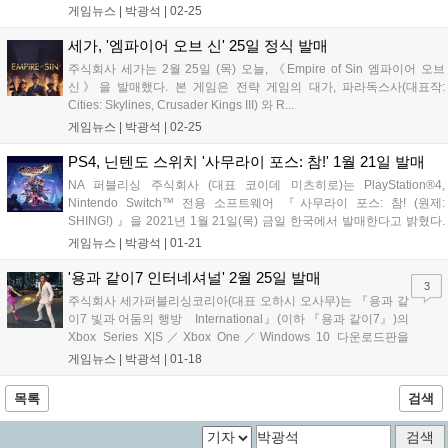
2월...
게임뉴스 |
박광석
|
02-25
세가, '엠파이어 오브 신' 25일 정식 발매
주식회사 세가는 2월 25일 (목) 오늘, 《Empire of Sin 엠파이어 오브
신》을 발매했다. 본 게임은 전략 게임의 대가, 파라독스사(대표작:
Cities: Skylines, Crusader Kings III) 와 R...
게임뉴스 |
박광석
|
02-25
PS4, 닌텐도 스위치 '사무라이 포스: 참!' 1월 21일 발매
NA 퍼블리싱 주식회사 (대표 코이데 미츠히로)는 PlayStation®4,
Nintendo Switch™ 전용 소프트웨어 『사무라이 포스: 참! (원제:
SHING!) 』을 2021년 1월 21일(목) 금일 한국에서 발매한다고 밝혔다.
『사무라이...
게임뉴스 |
박광석
|
01-21
'용과 같이7 인터네셔널' 2월 25일 발매
3
주식회사 세가퍼블리싱코리아(대표 오하시 오사무)는 『용과 같
이7 빛과 어둠의 행방 International』(이하 『용과 같이7』)의
Xbox Series X|S／Xbox One／Windows 10 다운로드판을
2021...
게임뉴스 |
박광석
|
01-18
목록
검색