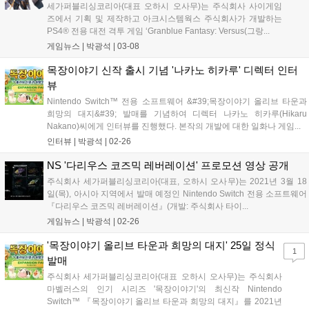
세가퍼블리싱코리아(대표 오하시 오사무)는 주식회사 사이게임
즈에서 기획 및 제작하고 아크시스템웍스 주식회사가 개발하는
PS4® 전용 대전 격투 게임 ‘Granblue Fantasy: Versus(그랑...
게임뉴스 |
박광석
|
03-08
목장이야기 신작 출시 기념 '나카노 히카루' 디렉터 인터
뷰
Nintendo Switch™ 전용 소프트웨어 &#39;목장이야기 올리브 타운과
희망의 대지&#39; 발매를 기념하여 디렉터 나카노 히카루(Hikaru
Nakano)씨에게 인터뷰를 진행했다. 본작의 개발에 대한 일화나 게임...
인터뷰 |
박광석
|
02-26
NS '다리우스 코즈믹 레버레이션' 프로모션 영상 공개
주식회사 세가퍼블리싱코리아(대표, 오하시 오사무)는 2021년 3월 18
일(목), 아시아 지역에서 발매 예정인 Nintendo Switch 전용 소프트웨어
『다리우스 코즈믹 레버레이션』(개발: 주식회사 타이...
게임뉴스 |
박광석
|
02-26
'목장이야기 올리브 타운과 희망의 대지' 25일 정식
1
발매
주식회사 세가퍼블리싱코리아(대표 오하시 오사무)는 주식회사
마벨러스의 인기 시리즈 '목장이야기'의 최신작 Nintendo
Switch™ 『목장이야기 올리브 타운과 희망의 대지』를 2021년