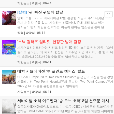
된 국내 출시일은 앞서 일본 지역 출시일로 소개되었던...
게임뉴스 |
박광석
|
06-24
[칼럼]
'귀' 빠진 귀멸의 칼날
15
영화, 소설, 그리고 애니메이션 IP를 활용한 게임의 주요 타겟은
언제나 원작 IP를 알고, 사랑하는 팬들이다. IP에 대해 알고 있는
유저들이 먼저 게임을 선택하고, 이들이 전하는 입소문을 통해 원
작 IP를 모르던 사람들까지 게임을 접하게 되는 것...
칼럼 |
박광석
|
06-14
'소닉 컬러즈 얼티밋' 한정판 발매 결정
세가퍼블리싱코리아는 시리즈 최신작 3D 하이 스피드 액션 게임 『소닉
컬러즈 얼티밋』의 패키지 한정판 「30주년 기념 패키지」를 한국, 대
만, 홍콩에서 2021년 9월 9일(목)에 발매한다고 밝혔다....
게임뉴스 |
박광석
|
06-11
대학 시뮬레이션 '투 포인트 캠퍼스' 발표
SEGA® Europe Ltd.와 Two Point Studios™는 평단의 극찬을 받은 경영
시뮬레이션 Two Point Hospital™의 후속작, Two Point Campus™가
2022년 PC와 콘솔 플랫폼으로 동시 발매된다...
게임뉴스 |
박광석
|
06-11
서바이벌 호러 어드벤쳐 '송 오브 호러' 8일 선주문 개시
합동회사 EXNOA(본사: 도쿄도 미나토구, CEO：나카무라 유스케)가 운
영하는 DMM GAMES에서 2021년 8월 26일(목) 발매 예정인 서바이벌