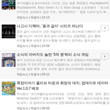
세가퍼블리싱코리아(대표 사이토 고)는 호평 판매중인 PlayStation®5,
PlayStation®4, Xbox Series X | S, Xbox One용 소프트웨어 「로스트
저지먼트: 심판받지 않은 기억」에 대해 DLC 「청춘 드라마 만끼 팩」
의 배포를 당초 예정(10월 26일 배포)보다 앞당겨 10월 13일(수)에 시작
게임뉴스 |
박광석
|
10-13
했다고 밝혔다. ■청춘 드라마를...
나고시 디렉터, '용과 같이' 시리즈 떠난다
4
용과 같이 시리즈의 간판 개발자인 나고시 토시히로 디렉터가 세
가를 떠난다. 세가의 용과 같이 스튜디오는 금일(8일), 공식 홈페
이지를 통해 새로운 공지사항을 게시했다. 공지에는 용과 같이 스
튜디오의 창립 10주년을 맞이하여 새로운 체제를 정립한다는 소
게임뉴스 |
박광석
|
10-08
식이 담겼다. 그간 용과 같이 스튜디오의 톱으로서 시리즈 전체를
관장해왔던 나고시 토시히로 디렉터가 총감독...
소닉의 아버지도 놀란 '5억 원'짜리 소닉 게임
9
메가 드라이브 버전 '소닉 더 헤지혹'이 해외 경매에서 430,500달
러(한화 약 5억 971만 원)에 낙찰됐다는 소식이 전해졌다. 해당
소식을 알린 해외 경매 사이트 골딘 옥션스(Goldin Auctions)는
해당 낙찰가가 역대 세가 제네시스 게임 중 최고 기록이라고 소개
게임뉴스 |
박광석
|
09-22
했다. '소닉 더 헤지혹'은 소닉 시리즈를 대표하는 기념비적인 작
품으로, '닌텐도...
목장이야기 올리브 타운과 희망의 대지, 업데이트 데이터
Ver.1.0.7 배포
주식회사 세가퍼블리싱코리아(대표 사이토 고)는 현재 판매 중인
Nintendo Switch™ 전용 소프트웨어 『목장이야기 올리브 타운과 희망
의 대지』의 업데이트 데이터에 관한 &#39;프로듀서 메시지&#39;를 공
개했다. 『목장이야기 올리브 타운과 희망의 대지』 프로듀서 메시지 여
게임뉴스 |
박광석
|
08-06