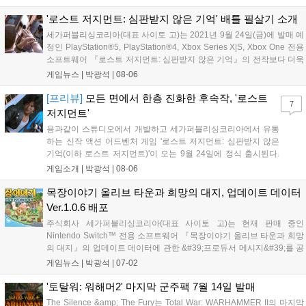
섯 번째 목장주 여러분, 『목장이야기 올리브 타운과 희망의 대지』를
플레이해...
'로스트 저지먼트: 심판받지 않은 기억' 배틀 필살기 소개
세가퍼블리싱코리아(대표 사이토 고)는 2021년 9월 24일(금)에 발매 예
정인 PlayStation®5, PlayStation®4, Xbox Series X|S, Xbox One 전용
소프트웨어 『로스트 저지먼트: 심판받지 않은 기억』의 전작보다 더욱
화려하게 진화한 배틀 필살기를 소개한다. 전작의 「원무」, 「일섬」에
게임뉴스 |
박광석
|
08-06
이어 「류(흘리기)」가 추가. 이번...
[프리뷰]
모든 면에서 한층 진화한 후속작, '로스트
7
저지먼트'
용과같이 스튜디오에서 개발하고 세가퍼블리싱코리아에서 유통
하는 신작 액션 어드벤처 게임 '로스트 저지먼트: 심판받지 않은
기억(이하 로스트 저지먼트)'이 오는 9월 24일에 정식 출시된다.
로스트 저지먼트는 지난 2018년에 출시된 전작 '저지아이즈: 사
게임소개 |
박광석
|
08-06
신의 유언'으로부터 3년 후의 이야기를 다루는 정식 후속작인 만
큼, 시리즈에 대한 기본적인 배경 정보를...
목장이야기 올리브 타운과 희망의 대지, 업데이트 데이터
Ver.1.0.6 배포
주식회사 세가퍼블리싱코리아(대표 사이토 고)는 현재 판매 중인
Nintendo Switch™ 전용 소프트웨어 『목장이야기 올리브 타운과 희망
의 대지』의 업데이트 데이터에 관한 &#39;프로듀서 메시지&#39;를 공
개했다. 『목장이야기 올리브 타운과 희망의 대지』 프로듀서 메시지 다
게임뉴스 |
박광석
|
07-02
섯번째 목장주 여러분, 『목장이야기 올리브 타운과 희망의 대지』를 플
레이해 주...
'토탈워: 워해머2' 마지막 군주팩 7월 14일 발매
The Silence &amp; The Fury는 Total War: WARHAMMER II의 마지막