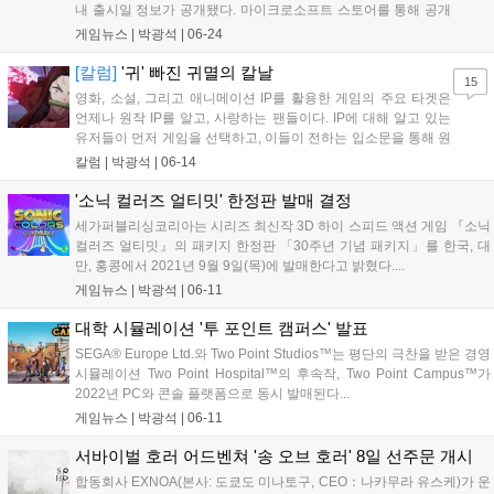
내 출시일 정보가 공개됐다. 마이크로소프트 스토어를 통해 공개
된 국내 출시일은 앞서 일본 지역 출시일로 소개되었던...
게임뉴스 |
박광석
|
06-24
[칼럼]
'귀' 빠진 귀멸의 칼날
15
영화, 소설, 그리고 애니메이션 IP를 활용한 게임의 주요 타겟은
언제나 원작 IP를 알고, 사랑하는 팬들이다. IP에 대해 알고 있는
유저들이 먼저 게임을 선택하고, 이들이 전하는 입소문을 통해 원
작 IP를 모르던 사람들까지 게임을 접하게 되는 것...
칼럼 |
박광석
|
06-14
'소닉 컬러즈 얼티밋' 한정판 발매 결정
세가퍼블리싱코리아는 시리즈 최신작 3D 하이 스피드 액션 게임 『소닉
컬러즈 얼티밋』의 패키지 한정판 「30주년 기념 패키지」를 한국, 대
만, 홍콩에서 2021년 9월 9일(목)에 발매한다고 밝혔다....
게임뉴스 |
박광석
|
06-11
대학 시뮬레이션 '투 포인트 캠퍼스' 발표
SEGA® Europe Ltd.와 Two Point Studios™는 평단의 극찬을 받은 경영
시뮬레이션 Two Point Hospital™의 후속작, Two Point Campus™가
2022년 PC와 콘솔 플랫폼으로 동시 발매된다...
게임뉴스 |
박광석
|
06-11
서바이벌 호러 어드벤쳐 '송 오브 호러' 8일 선주문 개시
합동회사 EXNOA(본사: 도쿄도 미나토구, CEO：나카무라 유스케)가 운