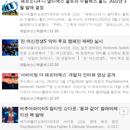
'페르소나4 디 얼티맥스 울트라 수플렉스 홀드' 2022년 3
월 발매 결정
세가퍼블리싱코리아(대표 사이토 고)는 『페르소나4 디 얼티맥스 울트
라 수플렉스 홀드 리마스터판』을 아시아 지역에서 2022년 3월 17일에
발매한다고 밝혔다. 『P4G』”그 후의 이야기”가 지금! 『페르소나4』와
『페르소나3』의 캐릭터가 집결하여 뜨거운 배틀을 펼치는 2D 대전 격
게임뉴스 |
박광석
|
12-10
투 액션 『 페르소나4 디 얼티맥스 울트라 수플렉스 홀드(이하,
P4U2)』...
'진·여신전생5' 악마 투표 캠페인 제4탄 실시
세가퍼블리싱코리아(대표 사이토 고)는 절찬 판매중인 Nintendo Switch
전용 소프트웨어 『진･여신전생5』에 등장하는 악마를 소개하는 동영
상 「데일리 악마(※)」와 연동하여 【『진･여신전생5』 악마 투표 캠
페인 제4탄(최종회)】을 실시 중이다. 이번 악마 투표 캠페인 제4탄은 세
게임뉴스 |
박광석
|
12-10
가 공식 SNS에서 10월 13일～12월 9일까지의 기간 동안 동영상으로...
'서바이빙 더 애프터매스' 개발자 인터뷰 영상 공개
주식회사 세가는 2022년 1월 27일(목)에 발매 예정인 PlayStation®4,
Nintendo Switch™용 소프트웨어 서바이빙 더 애프터매스의 개발 스튜
디오인 아이스플레이크의 스튜디오 매니저, 라세 릴예달을 필두로 하는
제작자 인터뷰와 제작 중인 게임 영상을 확인할 수 있는 영상을 공개했
게임뉴스 |
박광석
|
12-10
다. 영상은 게임에 대한 개발자의 추억과 〈서바이빙 더 애...
버추어파이터5 얼티밋 쇼다운, '용과 같이' 컬래버레
1
이션 팩 발매
세가퍼블리싱코리아(대표 사이토 고)는 현재 배포 중인
PlayStation®4 『Virtua Fighter 5 Ultimate Showdown』의 DLC