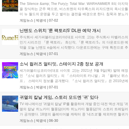
The Silence &amp; The Fury는 Total War: WARHAMMER II의 마지막
을 장식하는 군주 팩으로, 비스트맨의 타우록스와 리자드맨의 옥시오틀
이 뉴 월드의 운명을 두고 벌이는 결전을 배경으로 한다. 침묵과 분노가
격돌했을 때, 최후의 승자는 누가 될 것인가? 살아있는 황동, 분노로 날
게임뉴스 |
박광석
|
07-02
뛰는 파멸의 황소 타우록스는 거의 무적의 존재이...
닌텐도 스위치 '룬 팩토리5' DL판 예약 개시
주식회사 세가퍼블리싱코리아(대표 사이토 고)는 주식회사 마벨러스의
인기 시리즈인 『룬 팩토리』 최신작, 『룬 팩토리 5』의 다운로드판 예
약을 오늘 닌텐도 e숍에서 시작했다. 다운로드판에는 구매 특전으로 추
가 콘텐츠 &#39;성스러운 기사와 독서가 수영복 세트 + 신참 대원의 지
게임뉴스 |
박광석
|
07-01
원 아이템 팩&#39;이 포함된다. 동시에 게임 본편과 추가 콘텐츠 &#39;
룬...
소닉 컬러즈 얼티밋, 스테이지 2종 정보 공개
세가퍼블리싱코리아(대표 사이토 고)는 2021년 9월 9일(목) 발매 예정
인 『소닉 컬러즈 얼티밋』의 「스타라이트 카니발」과 「플래닛 위스
프」 스테이지 정보를 공개했다. 『소닉 컬러즈 얼티밋』은 2010년에
발매된 초음속 3D 액션 게임 『소닉 컬러즈』가 컬러풀하게 파워 업한
게임뉴스 |
박광석
|
07-01
「소닉」 시리즈의 최신작이다. Nintendo Switch™, PlayStatio...
귀멸의 칼날 게임, 스토리 모드엔 '귀' 있다
TV 애니메이션 '귀멸의 칼날' IP를 활용하여 개발 중인 대전 액션 게임 '귀
멸의 칼날 히노카미 혈풍담(이하 히노카미 혈풍담)'의 스토리 트레일러
가 공개됐다. 18명의 플레이어블 캐릭터 중 '네즈코'를 제외하면 혈귀가
단 하나도 포함되지 않아 출시 전부터 '귀 없는 귀멸의 칼날'이라는 평이
게임뉴스 |
박광석
|
06-30
이어지기도 했으나, 다행히도 게임 속 플레이 모드 중 하나인 '...