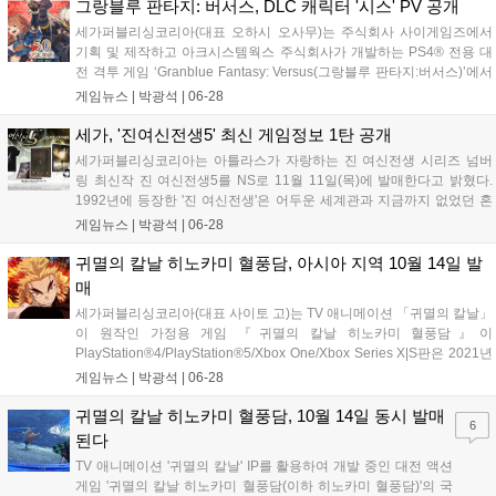
그랑블루 판타지: 버서스, DLC 캐릭터 '시스' PV 공개
세가퍼블리싱코리아(대표 오하시 오사무)는 주식회사 사이게임즈에서
기획 및 제작하고 아크시스템웍스 주식회사가 개발하는 PS4® 전용 대
전 격투 게임 ‘Granblue Fantasy: Versus(그랑블루 판타지:버서스)’에서
7월 13일(화)에 출시 예정인 DLC 캐릭터 &#39;시스&#39;가 등장하는
게임뉴스 |
박광석
|
06-28
PV 제26탄을 공개한다고 밝혔다. ■추가 캐릭터 세...
세가, '진여신전생5' 최신 게임정보 1탄 공개
세가퍼블리싱코리아는 아틀라스가 자랑하는 진 여신전생 시리즈 넘버
링 최신작 진 여신전생5를 NS로 11월 11일(목)에 발매한다고 밝혔다.
1992년에 등장한 '진 여신전생'은 어두운 세계관과 지금까지 없었던 혼
란한 시나리오, 악마와 신들을 동료로 만들어 싸우는 오리지널리티 넘치
게임뉴스 |
박광석
|
06-28
는 시스템으로 인기를 얻은 시리즈로, '페르소나' 시리즈와 '데빌 서머너'
시리...
귀멸의 칼날 히노카미 혈풍담, 아시아 지역 10월 14일 발
매
세가퍼블리싱코리아(대표 사이토 고)는 TV 애니메이션 「귀멸의 칼날」
이 원작인 가정용 게임 『귀멸의 칼날 히노카미 혈풍담』이
PlayStation®4/PlayStation®5/Xbox One/Xbox Series X|S판은 2021년
10월 14일, Steam판은 2021년 10월 16일에 발매한다고 밝혔다. ■PS4
게임뉴스 |
박광석
|
06-28
패키지 한정판 발매도 결정! Play...
귀멸의 칼날 히노카미 혈풍담, 10월 14일 동시 발매
6
된다
TV 애니메이션 '귀멸의 칼날' IP를 활용하여 개발 중인 대전 액션
게임 '귀멸의 칼날 히노카미 혈풍담(이하 히노카미 혈풍담)'의 국