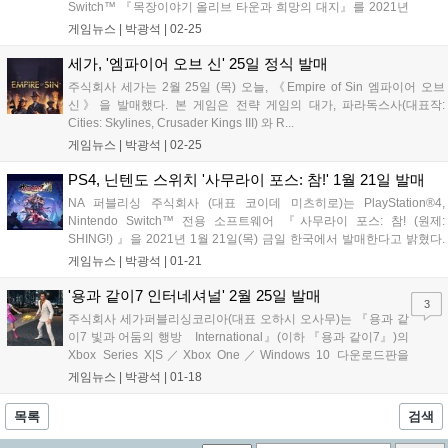
Switch™ 『목장이야기 올리브 타운과 희망의 대지』를 2021년
2월...
게임뉴스 |
박광석
|
02-25
세가, '엠파이어 오브 신' 25일 정식 발매
주식회사 세가는 2월 25일 (목) 오늘, 《Empire of Sin 엠파이어 오브
신》을 발매했다. 본 게임은 전략 게임의 대가, 파라독스사(대표작:
Cities: Skylines, Crusader Kings III) 와 R...
게임뉴스 |
박광석
|
02-25
PS4, 닌텐도 스위치 '사무라이 포스: 참!' 1월 21일 발매
NA 퍼블리싱 주식회사 (대표 코이데 미츠히로)는 PlayStation®4,
Nintendo Switch™ 전용 소프트웨어 『사무라이 포스: 참! (원제:
SHING!) 』을 2021년 1월 21일(목) 금일 한국에서 발매한다고 밝혔다.
『사무라이...
게임뉴스 |
박광석
|
01-21
'용과 같이7 인터네셔널' 2월 25일 발매
3
주식회사 세가퍼블리싱코리아(대표 오하시 오사무)는 『용과 같
이7 빛과 어둠의 행방 International』(이하 『용과 같이7』)의
Xbox Series X|S／Xbox One／Windows 10 다운로드판을
2021...
게임뉴스 |
박광석
|
01-18
목록
검색