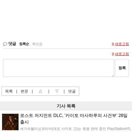
댓글
등록순
|
최신순
새로고침
새로고침
등록
목록
|
본문
|
△
|
▽
|
댓글
기사 목록
로스트 저지먼트 DLC, '카이토 마사하루의 사건부' 28일
출시
세가퍼블리싱코리아(대표 사이토 고)는 호평 판매 중인 PlayStation®5,