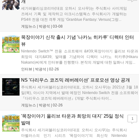
개
세가퍼블리싱코리아(대표 오하시 오사무)는 주식회사 사이게임
즈에서 기획 및 제작하고 아크시스템웍스 주식회사가 개발하는
PS4® 전용 대전 격투 게임 ‘Granblue Fantasy: Versus(그랑...
게임뉴스 |
박광석
|
03-08
목장이야기 신작 출시 기념 '나카노 히카루' 디렉터 인터
뷰
Nintendo Switch™ 전용 소프트웨어 &#39;목장이야기 올리브 타운과
희망의 대지&#39; 발매를 기념하여 디렉터 나카노 히카루(Hikaru
Nakano)씨에게 인터뷰를 진행했다. 본작의 개발에 대한 일화나 게임...
인터뷰 |
박광석
|
02-26
NS '다리우스 코즈믹 레버레이션' 프로모션 영상 공개
주식회사 세가퍼블리싱코리아(대표, 오하시 오사무)는 2021년 3월 18
일(목), 아시아 지역에서 발매 예정인 Nintendo Switch 전용 소프트웨어
『다리우스 코즈믹 레버레이션』(개발: 주식회사 타이...
게임뉴스 |
박광석
|
02-26
'목장이야기 올리브 타운과 희망의 대지' 25일 정식
1
발매
주식회사 세가퍼블리싱코리아(대표 오하시 오사무)는 주식회사
마벨러스의 인기 시리즈 '목장이야기'의 최신작 Nintendo