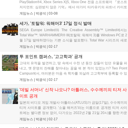
PlayStation®4, Xbox Series X|S, Xbox One 전용 소프트웨어 『로스트
저지먼트: 심판받지 않은 기억』에서 야가미 타카유키의 파트너 카이토
마사하루가 주인공인 추가 스토리를 즐길 수 있는 다운로드 콘텐츠
게임뉴스 |
박광석
|
03-08
(DLC) 「카이토 마사하루의 사건부」를 3월...
세가, '토탈워: 워해머3' 17일 정식 발매
SEGA Europe Limited와 The Creative Assembly™ Limited에서는
Total War™: WARHAMMER® III(토탈워: 워해머 3)를 Windows PC로 2
월 17일 발매하였다는 기쁜 소식을 발표했다. Total War 시리즈의 새로
운 발전을 이끌어 냈을 뿐만 아니라 엄청난 스케일도 자랑하는 게임,
게임뉴스 |
박광석
|
02-17
WARHAMMER...
투 포인트 캠퍼스, '고고학과' 공개
고대의 유적을 발견하고, 땅 속에서 수천 년 동안 잠들어 있던 유물을 파
내고, 옛 문명의 잔해를 찾아내는 꿈을 꿔 본 적이 있었는가? Two Point
Campus에서, 여러분은 마음 속 학자를 되살려 고고학부에 등록할 수 있
다. 삽과 돋보기, 그리고 먼지떨이를 가지고 부와 명예를 거머쥘 수 있는
게임뉴스 |
박광석
|
02-17
진로이다. Two Point Campus의 강의들에 대해...
'데빌 서머너' 신작 나오나? 아틀러스, 수수께끼의 티저 사
이트 공개
일본의 비디오 게임 개발사 아틀라스(ATLUS)가 금일(17일), 수수께끼의
티저 사이트를 공개했다. '소울 해커즈'라는 이름으로 공개된 티저 사이
트에는 별다른 정보 없이, 다가오는 2022년 2월 21일 20시를 향한 카운
트 다운 표시만 노출되고 있을 뿐이다. 현재 뚜렷하게 밝혀진 정보는 없
게임뉴스 |
박광석
|
02-17
지만, '소울해커즈'라는 사이트 이름과 사이트를 공개한 회사가...