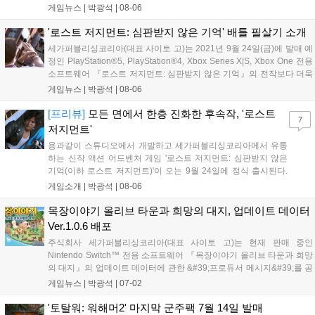
개했다. 『목장이야기 올리브 타운과 희망의 대지』 프로듀서 메시지 여
게임뉴스 |
박광석
|
08-06
섯 번째 목장주 여러분, 『목장이야기 올리브 타운과 희망의 대지』를
플레이해...
'로스트 저지먼트: 심판받지 않은 기억' 배틀 필살기 소개
세가퍼블리싱코리아(대표 사이토 고)는 2021년 9월 24일(금)에 발매 예
정인 PlayStation®5, PlayStation®4, Xbox Series X|S, Xbox One 전용
소프트웨어 『로스트 저지먼트: 심판받지 않은 기억』의 전작보다 더욱
화려하게 진화한 배틀 필살기를 소개한다. 전작의 「원무」, 「일섬」에
게임뉴스 |
박광석
|
08-06
이어 「류(흘리기)」가 추가. 이번...
[프리뷰]
모든 면에서 한층 진화한 후속작, '로스트
7
저지먼트'
용과같이 스튜디오에서 개발하고 세가퍼블리싱코리아에서 유통
하는 신작 액션 어드벤처 게임 '로스트 저지먼트: 심판받지 않은
기억(이하 로스트 저지먼트)'이 오는 9월 24일에 정식 출시된다.
로스트 저지먼트는 지난 2018년에 출시된 전작 '저지아이즈: 사
게임소개 |
박광석
|
08-06
신의 유언'으로부터 3년 후의 이야기를 다루는 정식 후속작인 만
큼, 시리즈에 대한 기본적인 배경 정보를...
목장이야기 올리브 타운과 희망의 대지, 업데이트 데이터
Ver.1.0.6 배포
주식회사 세가퍼블리싱코리아(대표 사이토 고)는 현재 판매 중인
Nintendo Switch™ 전용 소프트웨어 『목장이야기 올리브 타운과 희망
의 대지』의 업데이트 데이터에 관한 &#39;프로듀서 메시지&#39;를 공
개했다. 『목장이야기 올리브 타운과 희망의 대지』 프로듀서 메시지 다
게임뉴스 |
박광석
|
07-02
섯번째 목장주 여러분, 『목장이야기 올리브 타운과 희망의 대지』를 플
레이해 주...
'토탈워: 워해머2' 마지막 군주팩 7월 14일 발매