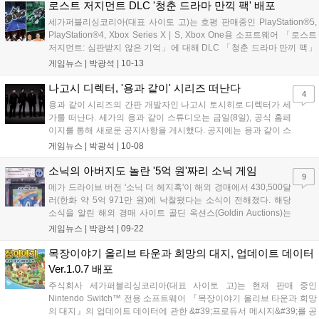
로스트 저지먼트 DLC '청춘 드라마 만끽 팩' 배포
세가퍼블리싱코리아(대표 사이토 고)는 호평 판매중인 PlayStation®5,
PlayStation®4, Xbox Series X | S, Xbox One용 소프트웨어 「로스트
저지먼트: 심판받지 않은 기억」에 대해 DLC 「청춘 드라마 만끼 팩」
의 배포를 당초 예정(10월 26일 배포)보다 앞당겨 10월 13일(수)에 시작
게임뉴스 |
박광석
|
10-13
했다고 밝혔다. ■청춘 드라마를...
나고시 디렉터, '용과 같이' 시리즈 떠난다
4
용과 같이 시리즈의 간판 개발자인 나고시 토시히로 디렉터가 세
가를 떠난다. 세가의 용과 같이 스튜디오는 금일(8일), 공식 홈페
이지를 통해 새로운 공지사항을 게시했다. 공지에는 용과 같이 스
튜디오의 창립 10주년을 맞이하여 새로운 체제를 정립한다는 소
게임뉴스 |
박광석
|
10-08
식이 담겼다. 그간 용과 같이 스튜디오의 톱으로서 시리즈 전체를
관장해왔던 나고시 토시히로 디렉터가 총감독...
소닉의 아버지도 놀란 '5억 원'짜리 소닉 게임
9
메가 드라이브 버전 '소닉 더 헤지혹'이 해외 경매에서 430,500달
러(한화 약 5억 971만 원)에 낙찰됐다는 소식이 전해졌다. 해당
소식을 알린 해외 경매 사이트 골딘 옥션스(Goldin Auctions)는
해당 낙찰가가 역대 세가 제네시스 게임 중 최고 기록이라고 소개
게임뉴스 |
박광석
|
09-22
했다. '소닉 더 헤지혹'은 소닉 시리즈를 대표하는 기념비적인 작
품으로, '닌텐도...
목장이야기 올리브 타운과 희망의 대지, 업데이트 데이터
Ver.1.0.7 배포
주식회사 세가퍼블리싱코리아(대표 사이토 고)는 현재 판매 중인
Nintendo Switch™ 전용 소프트웨어 『목장이야기 올리브 타운과 희망
의 대지』의 업데이트 데이터에 관한 &#39;프로듀서 메시지&#39;를 공