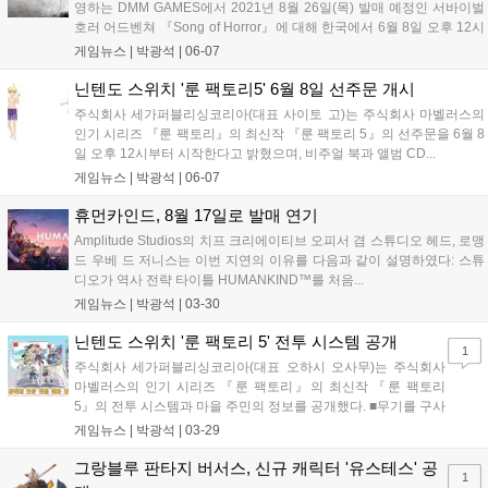
영하는 DMM GAMES에서 2021년 8월 26일(목) 발매 예정인 서바이벌
호러 어드벤쳐 『Song of Horror』에 대해 한국에서 6월 8일 오후 12시
부터 선주문을...
게임뉴스 |
박광석
|
06-07
닌텐도 스위치 '룬 팩토리5' 6월 8일 선주문 개시
주식회사 세가퍼블리싱코리아(대표 사이토 고)는 주식회사 마벨러스의
인기 시리즈 『룬 팩토리』의 최신작 『룬 팩토리 5』의 선주문을 6월 8
일 오후 12시부터 시작한다고 밝혔으며, 비주얼 북과 앨범 CD...
게임뉴스 |
박광석
|
06-07
휴먼카인드, 8월 17일로 발매 연기
Amplitude Studios의 치프 크리에이티브 오피서 겸 스튜디오 헤드, 로맹
드 우베 드 저니스는 이번 지연의 이유를 다음과 같이 설명하였다: 스튜
디오가 역사 전략 타이틀 HUMANKIND™를 처음...
게임뉴스 |
박광석
|
03-30
닌텐도 스위치 '룬 팩토리 5' 전투 시스템 공개
1
주식회사 세가퍼블리싱코리아(대표 오하시 오사무)는 주식회사
마벨러스의 인기 시리즈 『룬 팩토리』의 최신작 『룬 팩토리
5』의 전투 시스템과 마을 주민의 정보를 공개했다. ■무기를 구사
하...
게임뉴스 |
박광석
|
03-29
그랑블루 판타지 버서스, 신규 캐릭터 '유스테스' 공
1