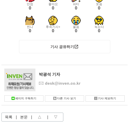
만점
좋아요
파티
웃음
0
0
0
0
씬나
후속기사+
울음
녹는다
0
0
0
0
기사 공유하기
박광석 기자
desk@inven.co.kr
페이지 구독하기
다른 기사 보기
기사 제보하기
목록
|
본문
|
△
|
▽