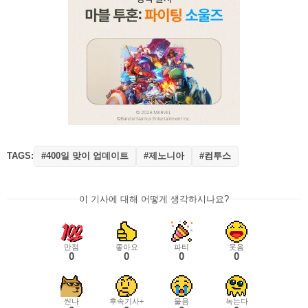
TAGS:
#400일 맞이 업데이트
#제노니아
#컴투스
이 기사에 대해 어떻게 생각하시나요?
만점
좋아요
파티
웃음
0
0
0
0
씬나
후속기사+
울음
녹는다