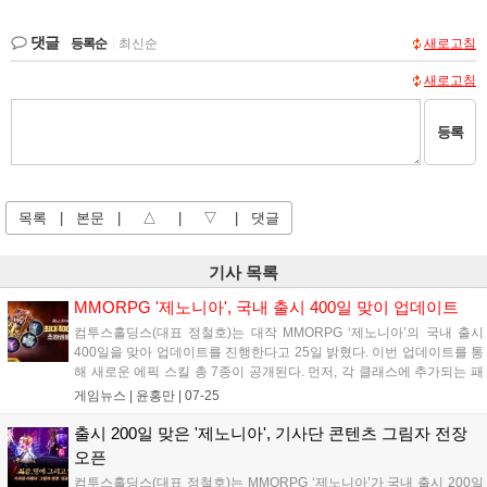
댓글
등록순
|
최신순
새로고침
새로고침
등록
목록
|
본문
|
△
|
▽
|
댓글
기사 목록
MMORPG '제노니아', 국내 출시 400일 맞이 업데이트
컴투스홀딩스(대표 정철호)는 대작 MMORPG ‘제노니아’의 국내 출시
400일을 맞아 업데이트를 진행한다고 25일 밝혔다. 이번 업데이트를 통
해 새로운 에픽 스킬 총 7종이 공개된다. 먼저, 각 클래스에 추가되는 패
시브 스킬을 활용해 더욱 강력하게 업그레이드할 수 있다. 패시브 스킬 6
게임뉴스 |
윤홍만
|
07-25
종은 ‘고대의 보스 정수’, '고대의 마법 잉크' 등 희귀한 아이템을...
출시 200일 맞은 '제노니아', 기사단 콘텐츠 그림자 전장
오픈
컴투스홀딩스(대표 정철호)는 MMORPG ‘제노니아’가 국내 출시 200일