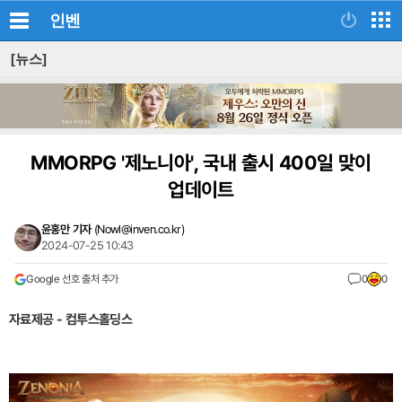
인벤
[뉴스]
MMORPG '제노니아', 국내 출시 400일 맞이
업데이트
윤홍만 기자
(
Nowl@inven.co.kr
)
2024-07-25 10:43
Google 선호 출처 추가
0
0
자료제공 - 컴투스홀딩스