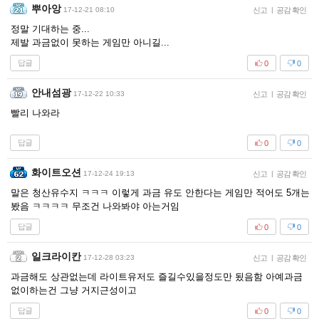
뿌아앙
17-12-21 08:10
신고
|
공감 확인
정말 기대하는 중...
제발 과금없이 못하는 게임만 아니길...
답글
0
0
안내섬광
17-12-22 10:33
신고
|
공감 확인
빨리 나와라
답글
0
0
화이트오션
17-12-24 19:13
신고
|
공감 확인
말은 청산유수지 ㅋㅋㅋ 이렇게 과금 유도 안한다는 게임만 적어도 5개는
봤음 ㅋㅋㅋㅋ 무조건 나와봐야 아는거임
답글
0
0
일크라이칸
17-12-28 03:23
신고
|
공감 확인
과금해도 상관없는데 라이트유저도 즐길수있을정도만 됬음함 아예과금
없이하는건 그냥 거지근성이고
답글
0
0