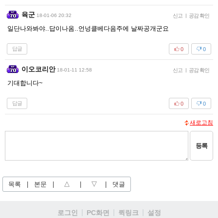
육군
18-01-06 20:32
신고
|
공감 확인
일단나와봐야..답이나옴..언넝클베다음주에 날짜공개군요
답글
0
0
이오코리안
18-01-11 12:58
신고
|
공감 확인
기대합니다~
답글
0
0
새로고침
등록
목록
|
본문
|
△
|
▽
|
댓글
로그인
PC화면
퀵링크
설정