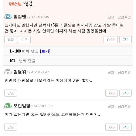
웰컴맨
17-12-15 18:35
신고
|
공감 확인
쇼케때도 말했지만 갤럭시s5를 기준으로 최저사양 잡고 개발 중이란
건 좋네 ㅇㅇ 폰 사양 안되면 어쩌지 하는 사람 많았을텐데
답글
이동
10
2
1 ~ 100
번째 댓글
[보기]
101 ~
번째 댓글
햄탈워
17-12-19 21:47
신고
|
공감 확인
왠만큼 개판으로 나오지않는 이상에야 3n만 할까..
답글
0
0
오린임당
17-12-20 18:31
신고
|
공감 확인
이거 잘된다면 pc판 탈카카오도 고려해보는게 어떤지..
답글
0
0