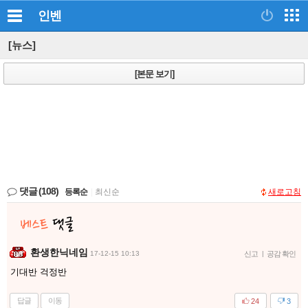
인벤
[뉴스]
[본문 보기]
댓글
(108)
등록순
|
최신순
새로고침
환생한닉네임
17-12-15 10:13
신고
|
공감 확인
기대반 걱정반
답글
이동
24
3