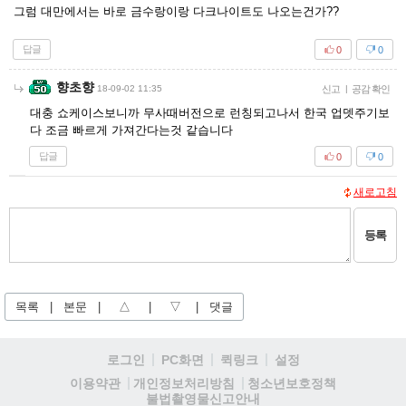
그럼 대만에서는 바로 금수랑이랑 다크나이트도 나오는건가??
답글
0
0
향초향
18-09-02 11:35
신고
|
공감 확인
대충 쇼케이스보니까 무사때버전으로 런칭되고나서 한국 업뎃주기보
다 조금 빠르게 가져간다는것 같습니다
답글
0
0
새로고침
등록
목록
|
본문
|
△
|
▽
|
댓글
로그인
PC화면
퀵링크
설정
청소년보호정책
이용약관
개인정보처리방침
불법촬영물신고안내