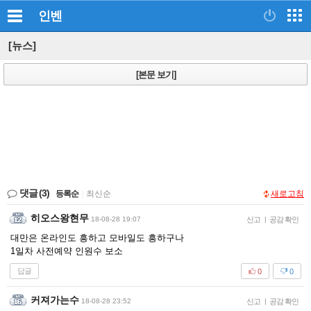
인벤
[뉴스]
[본문 보기]
댓글
(3)
등록순
|
최신순
새로고침
히오스왕현무
18-08-28 19:07
신고
|
공감 확인
대만은 온라인도 흥하고 모바일도 흥하구나
1일차 사전예약 인원수 보소
답글
0
0
커져가는수
18-08-28 23:52
신고
|
공감 확인