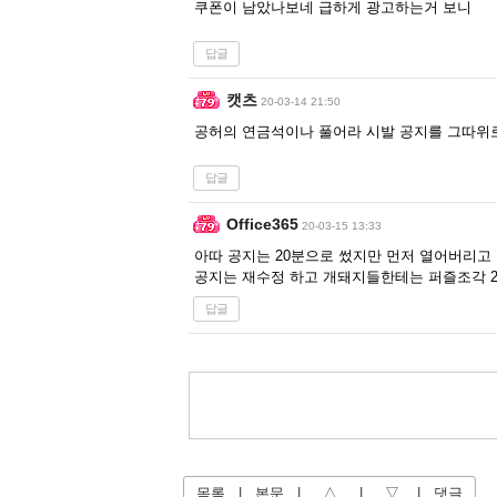
쿠폰이 남았나보네 급하게 광고하는거 보니
답글
캣츠
20-03-14 21:50
공허의 연금석이나 풀어라 시발 공지를 그따위
답글
Office365
20-03-15 13:33
아따 공지는 20분으로 썼지만 먼저 열어버리고
공지는 재수정 하고 개돼지들한테는 퍼즐조각 
답글
목록
|
본문
|
△
|
▽
|
댓글