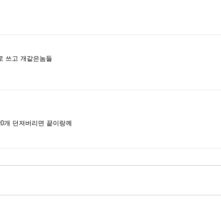
로 쓰고 개같은놈들
20개 던져버리면 끝이랑께