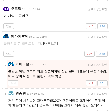
오트랄
18-07-19 13:44
신고
|
공감 확인
이 게임도 끝이군
답글
0
0
앙마의후예
18-07-19 13:45
신고
|
공감 확인
블라인드 된 코멘트입니다.
[내용보기]
답글
2
18
파이아볼
18-07-19 13:47
신고
|
공감 확인
분탕질 아님 ㅋㅋㅋ 저도 잠깐이지만 점검 전에 해봤는데 무한 가능했
어요 장비 대량으로 풀린거 팩트 맞음
답글
7
1
연승맨
18-07-19 13:50
신고
|
공감 확인
저기 위에 사진보면 고대금주화100개 행운이라고 뜨잖아여..근데 제
가 했을때 3~4번만에 금주화 1000개뜸 그래서 계속 쌓임..오케이?