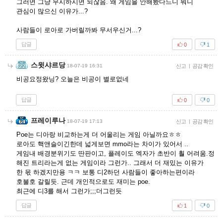
그러면 그냥 무시하시면 되잖음. 왜 게임을 안해봤다느니 뭐니
관심이 많으신 이유가...?
사람들이 로아로 가버릴까봐 무서우신거...?
답글
0
1
스윗샤르당
18-07-19 16:31
신고
|
공감 확인
비공요정왔닝? 오늘은 비공이 별로없네
답글
0
0
프레이루나
18-07-19 17:13
신고
|
공감 확인
Poe는 디아랑 비교하는게 더 어울리는 게임 아닐까요ㅎㅎ
로아도 핵앤슬이긴한데 넓게보면 mmo라는 차이가 있어서 ..
게임내 배경분위기도 딴판이고, 플레이도 엑자가 초반이 훨 어려움.정
해진 트리라는게 없는 게임이라 그런가.. 그래서 더 재밌는 이유가
한 몫 하겠지만용 ㅋㅋ 보통 디2하던 사람들이 좋아하는편이라
호불호 갈릴듯. 근데 개인적으로도 재미는 poe.
최근에 디3를 해서 그런가;;;더그런듯
답글
1
0