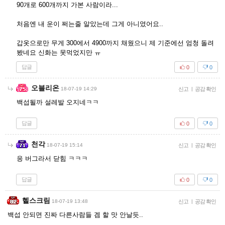
90개로 600개까지 가본 사람이라...
처음엔 내 운이 쩌는줄 알았는데 그게 아니였어요..
갑옷으로만 무게 300에서 4900까지 채웠으니 제 기준에선 엄청 돌려
봤네요 신화는 못먹었지만 ㅠ
답글
0
0
오블리온
18-07-19 14:29
신고
|
공감 확인
백섭될까 설레발 오지네ㅋㅋ
답글
0
0
천각
18-07-19 15:14
신고
|
공감 확인
응 버그라서 닫힘 ㅋㅋㅋ
답글
0
0
헬스크림
18-07-19 13:48
신고
|
공감 확인
백섭 안되면 진짜 다른사람들 겜 할 맛 안날듯..