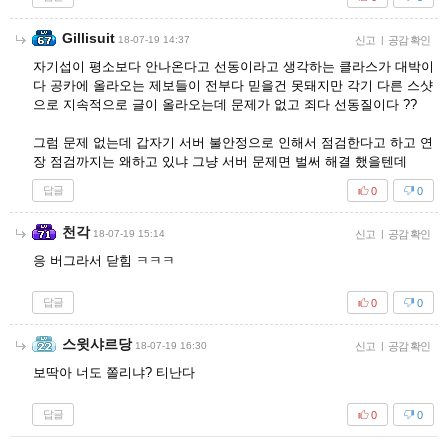
Gillisuit
18-07-19 14:37
신고
|
공감 확인
자기섭이 평소보다 안나온다고 선동이라고 생각하는 클라스가 대박이
다 공카에 올라오는 제보들이 전부다 믿을건 못돼지만 각기 다른 스샷
으로 지속적으로 글이 올라오는데 문제가 없고 죄다 선동질이다 ??
그럼 문제 없는데 갑자기 서버 불안정으로 인해서 점검한다고 하고 연
장 점검까지는 왜하고 있냐 그냥 서버 문제면 벌써 해결 했을텐데
답글
0
0
천각
18-07-19 15:14
신고
|
공감 확인
응 버그라서 닫힘 ㅋㅋㅋ
답글
0
0
스윗샤르당
18-07-19 16:30
신고
|
공감 확인
보딱아 너도 쫄리냐? 티난다
답글
0
0