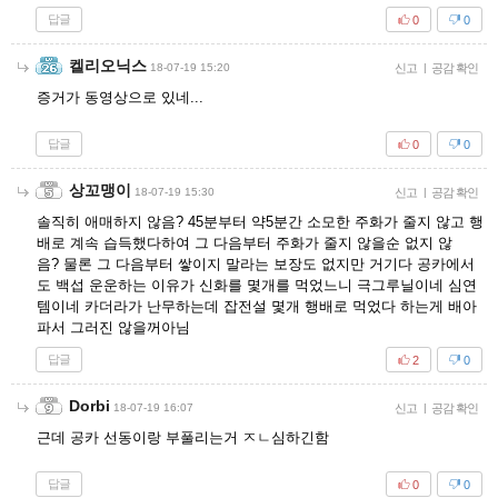
답글
0
0
켈리오닉스
18-07-19 15:20
신고
|
공감 확인
증거가 동영상으로 있네...
답글
0
0
상꼬맹이
18-07-19 15:30
신고
|
공감 확인
솔직히 애매하지 않음? 45분부터 약5분간 소모한 주화가 줄지 않고 행
배로 계속 습득했다하여 그 다음부터 주화가 줄지 않을순 없지 않
음? 물론 그 다음부터 쌓이지 말라는 보장도 없지만 거기다 공카에서
도 백섭 운운하는 이유가 신화를 몇개를 먹었느니 극그루닐이네 심연
템이네 카더라가 난무하는데 잡전설 몇개 행배로 먹었다 하는게 배아
파서 그러진 않을꺼아님
답글
2
0
Dorbi
18-07-19 16:07
신고
|
공감 확인
근데 공카 선동이랑 부풀리는거 ㅈㄴ심하긴함
답글
0
0