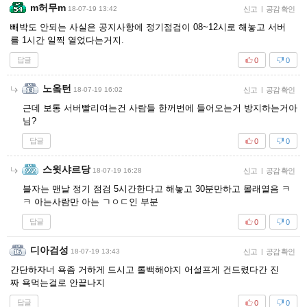
m허무m
18-07-19 13:42
신고
|
공감 확인
빼박도 안되는 사실은 공지사항에 정기점검이 08~12시로 해놓고 서버
를 1시간 일찍 열었다는거지.
답글
0
0
노옼턴
18-07-19 16:02
신고
|
공감 확인
근데 보통 서버빨리여는건 사람들 한꺼번에 들어오는거 방지하는거아
님?
답글
0
0
스윗샤르당
18-07-19 16:28
신고
|
공감 확인
블자는 맨날 정기 점검 5시간한다고 해놓고 30분만하고 몰래열음 ㅋ
ㅋ 아는사람만 아는 ㄱㅇㄷ인 부분
답글
0
0
디아검성
18-07-19 13:43
신고
|
공감 확인
간단하자너 욕좀 거하게 드시고 롤백해야지 어설프게 건드렸다간 진
짜 욕먹는걸로 안끝나지
답글
0
0