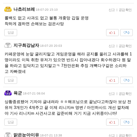
나쵸리브레
18-07-20 15:10
신고
|
공감 확인
롤백도 없고 사과도 없고 불통 개좆망 갑질 운영
착하게 겜하면 손해보는 검은사망
답글
1
0
지구최강남자
18-07-20 20:03
신고
|
공감 확인
카페운영에 눈알 굴리지말고 게임운영을 해라 공지를 올리고 사과를해 1
명이라도 이득 취한 유저가 있으면 반드시 잡아내겠다 회수하겠다 뭔 말
을 하라고 입닥치고 있지말고ㅋ 7천만은화 추징 개뼉다구같은 소리하
고 자빠졌네
답글
1
0
육군
18-07-21 08:04
신고
|
공감 확인
상황종료됐어 기자야 글내려라 ㅎㅎ해프닝으로 끝났다고하잖아 보상 전
유저 3개인가 4개주고 끝 이제 리니지m 영변 / 아인하사드 개선 깔차례
야 기사 리니지m 사건사고로 갈준비해 거기 지금 시위중이니까!
답글
1
0
맑은눈아이유
18-07-21 13:38
신고
|
공감 확인