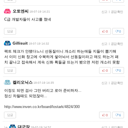
오토엔씨
18-07-19 14:21
신고
|
공감 확인
C급 개발자들이 사고를 쳤네
답글
0
0
Gillisuit
18-07-19 14:32
신고
|
공감 확인
팩트 체크가 안됐다느니 선동질이니 개소리 하는애들 지들이 뽑기해
서 이미 신화 창고에 수북하게 쌓아놔서 선동질이라고 매도 하는거 패
치 끝나고 접속해서 계속 신화 획들글 뜨는거 봤으면 저런 개소리 못함
답글
0
0
켈리오닉스
18-07-19 14:35
신고
|
공감 확인
이정도 되면 검사 그만 버리고 로아 준비하자...
정신 차릴때도 되었잖아...
http://www.inven.co.kr/board/lostark/4824/300
답글
0
6
대군장
18-07-19 14:52
신고
|
공감 확인