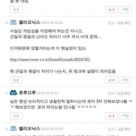
함 못 내밈.
답글
0
0
켈리오닉스
18-07-19 15:11
신고
|
공감 확인
사실상 게임성을 걱정해야 하는건 아니고,
근딜과 원딜의 난이도 차이가 너무 커서 이게 문제...
이거때문에 망할거라는게 더 현실성이 있는.
http://www.inven.co.kr/board/lostark/4824/301
왜 근딜과 원딜이 차이가 나는지, 위 링크에 설명이 되어있음.
답글
0
1
흐루끄루
18-07-19 15:14
신고
|
공감 확인
님은 항상 논리적이고 냉철한척 말하시는데 로아 3차 안해보셨나봄 ㅋ
ㅋ 해보셨으면 로아 하자는말 안나옴 ㅋㅋㅋㅋㅋ
답글
0
0
켈리오닉스
18-07-19 15:19
신고
|
공감 확인