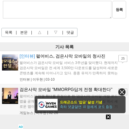
등록
목록
|
본문
|
△
|
▽
|
댓글
기사 목록
[인터뷰]
펄어비스, 검은사막 모바일의 청사진
25
펄어비스가 검은사막 모바일 서비스 3주년을 맞이했다. 현재까지
검은사막 모바일은 전 세계 3,500만 다운로드를 달성하며 새로운
콘텐츠를 계속해 이어나가고 있다. 종종 유저가 만족하지 못하는
콘텐츠도...
인터뷰 |
이두현
|
03-10
검은사막 모바일 "MMORPG답게 전쟁 확대한다"
46
펄어비스가 전쟁 확대를 중점으로 한 '검은사막 모바일' 개발 로드
맵을 공개했다. 발렌시아 공성전이 추가되고 태양의 전장 역시 새
드래곤소드 '압긍' 달성 기념
로운 맵이 적용된다. 26일 펄어비스는 검은사막 모바일 3주년 기
축하 댓글달면 10 명에게 코드 증정
념 특별...
게임뉴스 |
이두현
|
02-26
[이슈]
전용기 의원, 장관에게 확률형 아이템 규제 확
123
AD