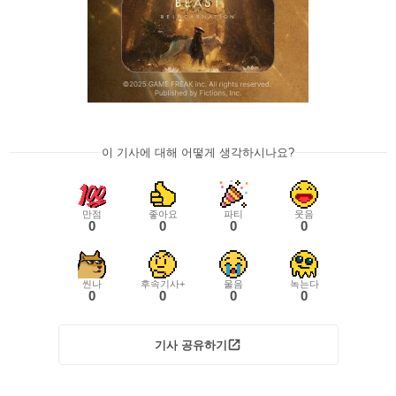
이 기사에 대해 어떻게 생각하시나요?
만점
좋아요
파티
웃음
0
0
0
0
씬나
후속기사+
울음
녹는다
0
0
0
0
기사 공유하기