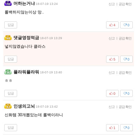
머하는거냐
18-07-19 13:24
신고
|
공감 확인
롤백하지않는이상 망..
답글
4
0
댓글영정먹금
18-07-19 13:29
신고
|
공감 확인
넣지않겠습니다 클라스
답글
5
0
플라워플라워
18-07-19 13:40
신고
|
공감 확인
ㅎㅎ
답글
0
0
인생의고뇌
18-07-19 13:42
신고
|
공감 확인
신화템 30개뽑았는데 롤백이라니
답글
1
0