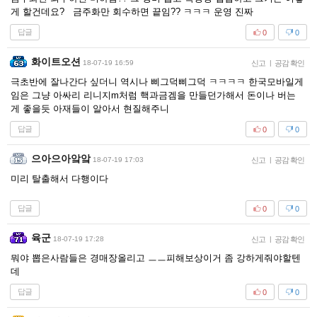
게 할건데요? 금주화만 회수하면 끝임?? ㅋㅋㅋ 운영 진짜
답글
0
0
화이트오션
18-07-19 16:59
신고
|
공감 확인
극초반에 잘나간다 싶더니 역시나 삐그덕삐그덕 ㅋㅋㅋㅋ 한국모바일게
임은 그냥 아싸리 리니지m처럼 핵과금겜을 만들던가해서 돈이나 버는
게 좋을듯 아재들이 알아서 현질해주니
답글
0
0
으아으아앜앜
18-07-19 17:03
신고
|
공감 확인
미리 탈출해서 다행이다
답글
0
0
육군
18-07-19 17:28
신고
|
공감 확인
뭐야 뽑은사람들은 경매장올리고 ㅡㅡ피해보상이거 좀 강하게줘야할텐
데
답글
0
0