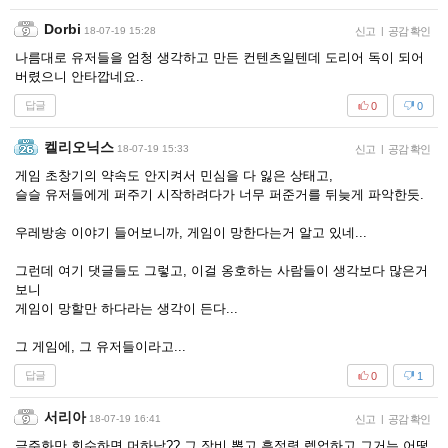
Dorbi
18-07-19 15:28
신고
|
공감 확인
나름대로 유저들을 엄청 생각하고 만든 컨텐츠일텐데 도리어 독이 되어
버렸으니 안타깝네요..
답글
0
0
켈리오닉스
18-07-19 15:33
신고
|
공감 확인
게임 초창기의 약속도 안지켜서 민심을 다 잃은 상태고,
슬슬 유저들에게 퍼주기 시작하려다가 너무 퍼준거를 뒤늦게 파악한듯.
우레방송 이야기 들어보니까, 게임이 망한다는거 알고 있네...
그런데 여기 댓글들도 그렇고, 이걸 옹호하는 사람들이 생각보다 많은거
보니
게임이 망할만 하다라는 생각이 든다...
그 게임에, 그 유저들이라고...
답글
0
1
서리아
18-07-19 16:41
신고
|
공감 확인
금주화만 회수하면 머하남?? 그 장비 뽑고 흑정령 렙업하고 그거는 어떻