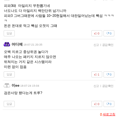
피파3때 마일리지 무한뽑기네
너도나도 다 마일리지 백만단위 넘기니까
피파3 그버그때문에 사람들 10~20현질해서 대란일어났는데 빽섭 ㅋㅋㅋ
ㅋ
돈은 돈대로 먹고 빽섭 오졋지 그떄
답글
0
0
어디에
18-07-21 20:35
신고
|
공감 확인
오백 지르고 중상위권 놀다가
매주 나오는 패키지 지르지 않으면
뒤쳐지는 거지 같은 시스템이라
미련 없이 접음
답글
1
0
이ee
18-07-24 15:04
신고
|
공감 확인
검은사망 됐다는게 트루?
답글
0
0
새로고침