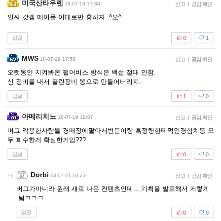
미국산타우렌
18-07-19 17:38
신고
|
공감 확인
인싸 갓겜 메이플 이대로만 흥하자. ^오^
답글
0
1
MWS
18-07-19 17:58
신고
|
공감 확인
오랫동안 지켜봐온 펄어비스 방식은 백섭 절대 안함.
신 장비를 내서 풀린장비 똥으로 만들어버리지.
답글
1
0
아메리치노
18-07-19 18:07
신고
|
공감 확인
버그 악용한사람들 경매장에팔아서번돈이랑 흑정령한테먹인경험치등 모
두 회수한게 확실한거임???
답글
0
0
Dorbi
18-07-21 10:23
신고
|
공감 확인
버그가아니라 원래 새로 나온 컨텐츠인데... 기획을 발로해서 저렇게
됨ㅋㅋㅋ
답글
0
0