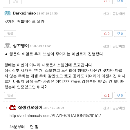
답글
0
0
Darks2miso
18-07-19 14:50
신고
|
공감 확인
갓게임 배틀베이로 오라
답글
0
0
상꼬맹이
18-07-19 14:52
신고
|
공감 확인
▲ 행운의 배열로 추가 보상이 주어지는 이벤트가 진행됐다
행배는 이벤이 아니라 새로운시스템인데 웃고갑니다
점검직후 샤카투 7천개 소모했고 노신화에 행배가 나온건 맞지만 마르
지 않는 주화는 개뿔 주화 잘만소모 됐고 공카도 카더라에 예전사진 퍼나
르기 바쁘지 정작 득한 사람은 어디??? 긴급점검전부터 약 2시간 모니터
했는데 인증없으면 뭐다?
답글
1
0
잘생긴오징어
18-07-19 15:06
신고
|
공감 확인
http://vod.afreecatv.com/PLAYER/STATION/35261517
45분부터 보면 됨