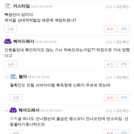
카스타임
18-07-19 13:54
신고
|
공감 확인
빽썹만이 답이다.
유저들 상대적박탈감 때문에 께임하겠냐?
답글
0
0
헤어드레서
18-07-19 14:00
신고
|
공감 확인
인벤돌았네 확인되지도 않는 기사 막써도되는거임?? 막장으로 가네 망했
다고
답글
1
8
뭠마
18-07-19 14:05
신고
|
공감 확인
뭘확인도 안됨 서버아이템 획득창에 신화가 우르르 떳는데
답글
0
0
헤어드레서
18-07-19 14:07
신고
|
공감 확인
ㅇㅈ글 하나도 안나왔는데 울섭은 평소보다 안나오던데 먼소리임 선
동물타기종나하드만
답글
0
5