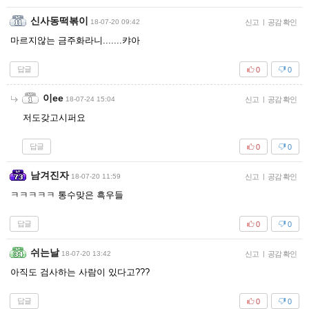
신사동떡볶이
18-07-20 09:42
신고
|
공감 확인
마르지않는 금주화라니.......캬아
답글
0
0
이ee
18-07-24 15:04
신고
|
공감 확인
저도갖고시퍼요
답글
0
0
남겨진자
18-07-20 11:59
신고
|
공감 확인
ㅋㅋㅋㅋㅋ 통수맞은 흑우들
답글
0
0
쉬는날
18-07-20 13:42
신고
|
공감 확인
아직도 검사하는 사람이 있다고???
답글
0
0