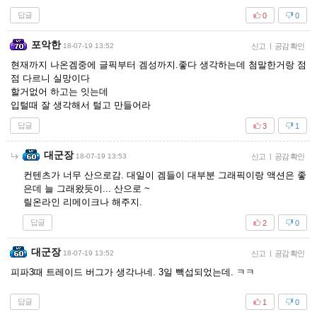
답글
0
0
포악한
18-07-19 13:52
신고
|
공감 확인
현재까지 나온겜중에 글픽부터 겜성까지.좋다 생각하는데 첨말한거랑 점
점 다르니 실망이다
할거없어 하고는 잇는데
입털때 잘 생각해서 털고 만들어라
답글
3
1
대군장
18-07-19 13:53
신고
|
공감 확인
컨텐츠가 너무 산으로감. 대일이 겜들이 대부분 그래픽이랑 액션은 좋
은데 늘 그래왔듯이... 산으로 ~
릴온라인 리메이크나 해주지.
답글
2
0
대군장
18-07-19 13:52
신고
|
공감 확인
피파3때 트레이드 버그가 생각나네. 3일 빽섭되었는데. ㅋㅋ
답글
1
0