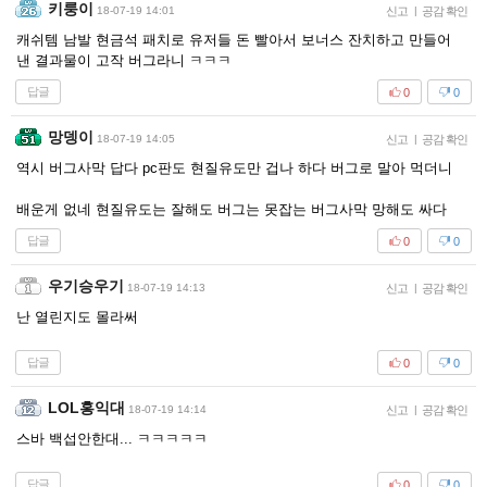
키룽이
18-07-19 14:01
신고
|
공감 확인
캐쉬템 남발 현금석 패치로 유저들 돈 빨아서 보너스 잔치하고 만들어
낸 결과물이 고작 버그라니 ㅋㅋㅋ
답글
0
0
망뎅이
18-07-19 14:05
신고
|
공감 확인
역시 버그사막 답다 pc판도 현질유도만 겁나 하다 버그로 말아 먹더니
배운게 없네 현질유도는 잘해도 버그는 못잡는 버그사막 망해도 싸다
답글
0
0
우기승우기
18-07-19 14:13
신고
|
공감 확인
난 열린지도 몰라써
답글
0
0
LOL홍익대
18-07-19 14:14
신고
|
공감 확인
스바 백섭안한대... ㅋㅋㅋㅋㅋ
답글
0
0