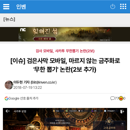
인벤
[뉴스]
검사 모바일, 샤카투 무한뽑기 논란(2보)
[이슈]
검은사막 모바일, 마르지 않는 금주화로
'무한 뽑기' 논란(2보 추가)
이두현 기자
(
Biit@inven.co.kr
)
2018-07-19 13:22
Google 선호 출처 추가
77
0