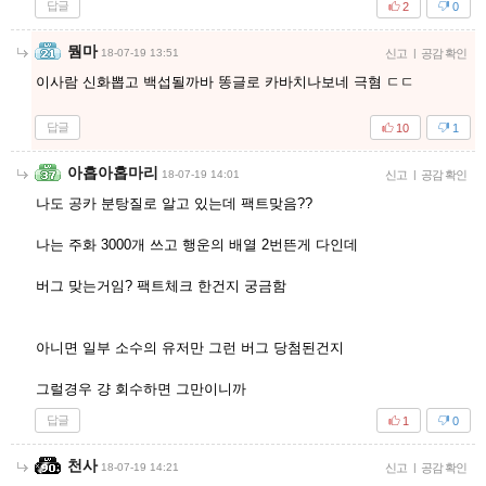
답글
2
0
뭠마
18-07-19 13:51
신고
|
공감 확인
이사람 신화뽑고 백섭될까바 똥글로 카바치나보네 극혐 ㄷㄷ
답글
10
1
아흡아홉마리
18-07-19 14:01
신고
|
공감 확인
나도 공카 분탕질로 알고 있는데 팩트맞음??
나는 주화 3000개 쓰고 행운의 배열 2번뜬게 다인데
버그 맞는거임? 팩트체크 한건지 궁금함
아니면 일부 소수의 유저만 그런 버그 당첨된건지
그럴경우 걍 회수하면 그만이니까
답글
1
0
천사
18-07-19 14:21
신고
|
공감 확인