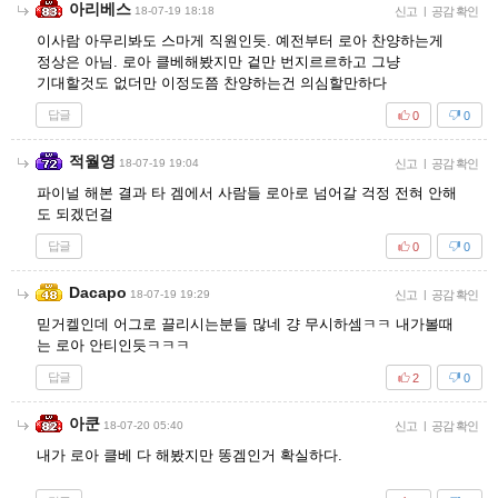
아리베스
18-07-19 18:18
신고
|
공감 확인
이사람 아무리봐도 스마게 직원인듯. 예전부터 로아 찬양하는게
정상은 아님. 로아 클베해봤지만 겉만 번지르르하고 그냥
기대할것도 없더만 이정도쯤 찬양하는건 의심할만하다
답글
0
0
적월영
18-07-19 19:04
신고
|
공감 확인
파이널 해본 결과 타 겜에서 사람들 로아로 넘어갈 걱정 전혀 안해
도 되겠던걸
답글
0
0
Dacapo
18-07-19 19:29
신고
|
공감 확인
믿거켈인데 어그로 끌리시는분들 많네 걍 무시하셈ㅋㅋ 내가볼때
는 로아 안티인듯ㅋㅋㅋ
답글
2
0
아쿤
18-07-20 05:40
신고
|
공감 확인
내가 로아 클베 다 해봤지만 똥겜인거 확실하다.