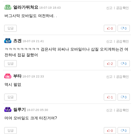
얼라가뒤쳐요
18-07-19 18:43
신고
|
공감 확인
버그사막 모바일도 여전하네. .
답글
0
0
츠겐
18-07-19 21:41
신고
|
공감 확인
ㅋㅋㅋㅋㅋㅋㅋㅋㅋ 검은사막 피씨나 모바일이나 삽질 오지게하는건 여
전하네 접길 잘했어
답글
2
0
부타
18-07-19 22:33
신고
|
공감 확인
역시 펄없
답글
1
0
씰루기
18-07-20 05:30
신고
|
공감 확인
머여 모바일도 크게 터진거여?
답글
0
0