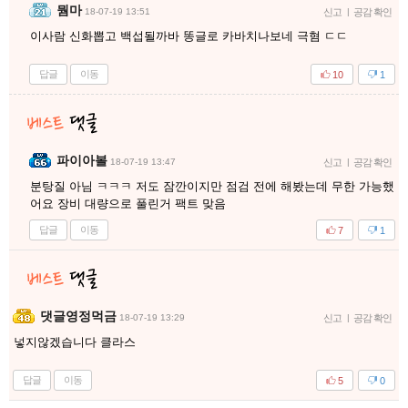
뭠마
18-07-19 13:51
신고
|
공감 확인
이사람 신화뽑고 백섭될까바 똥글로 카바치나보네 극혐 ㄷㄷ
답글
이동
10
1
파이아볼
18-07-19 13:47
신고
|
공감 확인
분탕질 아님 ㅋㅋㅋ 저도 잠깐이지만 점검 전에 해봤는데 무한 가능했
어요 장비 대량으로 풀린거 팩트 맞음
답글
이동
7
1
댓글영정먹금
18-07-19 13:29
신고
|
공감 확인
넣지않겠습니다 클라스
답글
이동
5
0