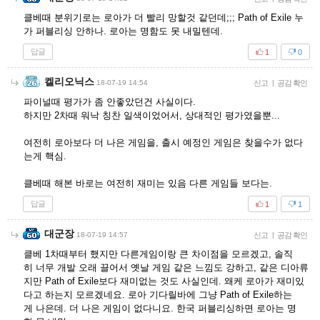
클베때 분위기로는 로아가 더 빨리 망할것 같던데;;; Path of Exile 누
가 퍼블리싱 안하나. 로아는 명함도 못 내밀텐데.
답글
1
0
켈리오닉스
18-07-19 14:54
신고
|
공감 확인
파이널때 평가가 좀 안좋았던건 사실이다.
하지만 2차때 워낙 칭찬 일색이었어서, 상대적인 평가였을뿐...
여전히 로아보다 더 나은 게임을, 출시 예정인 게임은 찾을수가 없다
는게 핵심.
클베때 해본 바로는 여전히 재미는 있음 다른 게임들 보다는.
답글
1
1
대군장
18-07-19 14:57
신고
|
공감 확인
클베 1차때부터 했지만 다른게임이랑 큰 차이점을 모르겠고, 솔직
히 너무 개발 오래 끌어서 옛날 게임 같은 느낌도 강하고, 같은 디아류
지만 Path of Exile보다 재미없는 것도 사실인데. 왜케 로아가 재미있
다고 하는지 모르겠네요. 로아 기다릴바에 그냥 Path of Exile하는
게 나은데. 더 나은 게임이 없다니요. 한국 퍼블리싱하면 로아는 명