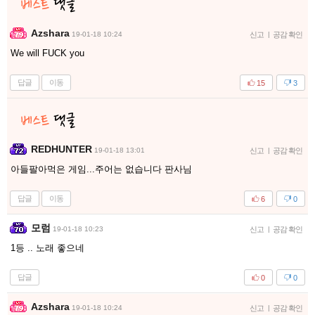
Azshara
19-01-18 10:24
신고
|
공감 확인
We will FUCK you
답글
이동
15
3
REDHUNTER
19-01-18 13:01
신고
|
공감 확인
아들팔아먹은 게임...주어는 없습니다 판사님
답글
이동
6
0
모럼
19-01-18 10:23
신고
|
공감 확인
1등 .. 노래 좋으네
답글
0
0
Azshara
19-01-18 10:24
신고
|
공감 확인