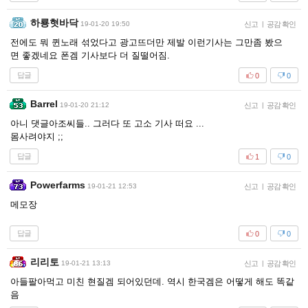
하룡혓바닥
19-01-20 19:50
신고
|
공감 확인
전에도 뭐 퀸노래 섞었다고 광고뜨더만 제발 이런기사는 그만좀 봤으
면 좋겠네요 폰겜 기사보다 더 질떨어짐.
답글
0
0
Barrel
19-01-20 21:12
신고
|
공감 확인
아니 댓글아조씨들.. 그러다 또 고소 기사 떠요 ...
몸사려야지 ;;
답글
1
0
Powerfarms
19-01-21 12:53
신고
|
공감 확인
메모장
답글
0
0
리리토
19-01-21 13:13
신고
|
공감 확인
아들팔아먹고 미친 현질겜 되어있던데. 역시 한국겜은 어떻게 해도 똑같
음