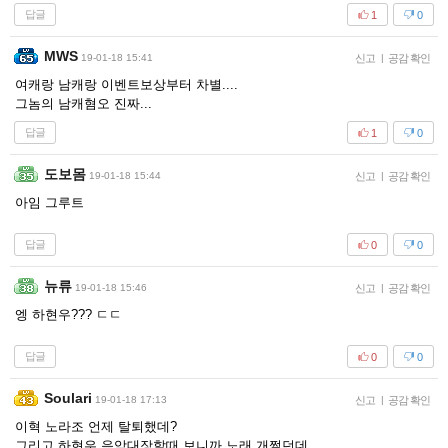
답글
1
0
MWS
19-01-18 15:41
신고
|
공감 확인
여캐랑 남캐랑 이벤트보상부터 차별....
그놈의 남캐혐오 진짜...
답글
1
0
도보몸
19-01-18 15:44
신고
|
공감 확인
아임 그루트
답글
0
0
뉴류
19-01-18 15:46
신고
|
공감 확인
엥 하현우??? ㄷㄷ
답글
0
0
Soulari
19-01-18 17:13
신고
|
공감 확인
이혁 노라조 언제 탈퇴했데?
그리고 하현우 음악대장할때 보니까 노래 개쩔던데..