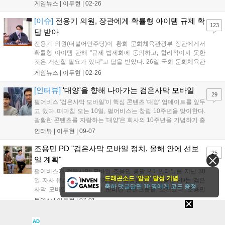
념 특별...
게임뉴스 |
이두현
|
02-26
[이슈]
전용기 의원, 장관에게 확률형 아이템 규제 확
123
답 받아
전용기 의원(더불어민주당)이 황희 문화체육관광부 장관에게서
확률형 아이템 관해 "규제 법제화에 동의하고, 합리적이지 못한
것은 개선할 필요가 있다"고 답을 받았다. 26일 국회 문화체육관
광위원회...
게임뉴스 |
이두현
|
02-26
[인터뷰]
'대양'을 향해 나아가는 검은사막 모바일
29
펄어비스 '검은사막 모바일'이 핵심 콘텐츠 '대양' 업데이트를 앞두
고 있다. 때마침 오는 10일, 펄어비스는 창립 10주년을 맞이한다.
광활한 콘텐츠를 자랑하는 '대양'은 회사의 10주년을 기념하기 충
분하다....
인터뷰 |
이두현
|
09-07
조용민 PD "검은사막 모바일 정치, 올해 안에 선보
25
일 계획"
펄어비스가 검은사막 모바일 조용민 총괄 PD 인터뷰를 지난 30
드래곤소드 '압긍' 달성 기념
일 자사 유튜브를 통해 공개했다. 영상을 통해 조용민 PD는 검은
축하 댓글달면 10 명에게 코드 증정
사막 모바일의 방향성 및 준비된 콘텐츠들을 소개했다. 조용민
PD는...
동영상 |
이두현
|
07-01
[인터뷰]
대양, 정치, 오리지널 캐릭터... 앞으로의 '검
AD
33