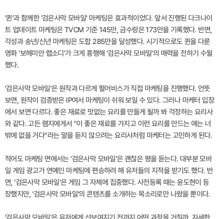
'퀸'과 함께한 '검은사막 모바일' 마케팅은 효과적이었다. 앞서 진행된 다크나이
트 업데이트 마케팅은 TVCM 기준 145만, 금수랑은 173만을 기록했다. 반면,
각성과 송년/신년 마케팅은 도합 285만을 달성했다. 시기적으로도 퀸을 다룬
영화 '보헤미안 랩소디'가 크게 흥행해 '검은사막 모바일'의 매력을 전하기 수월
했다.
'검은사막 모바일'은 원작과 다르게 펄어비스가 직접 마케팅을 진행했다. 언뜻
보면, 원작이 검증받은 IP여서 마케팅이 쉬워 보일 수 있다. 그러나 마케터 입장
에서 보면 다르다. 좋은 재료로 맛없는 요리를 만들게 될까 봐 걱정하는 요리사
와 같다. 고든 램지에게서 "이 좋은 재료를 가지고 이런 요리를 만드는 애는 너
밖에 없을 거다"라는 말을 듣지 않으려는 요리사처럼 마케터는 고민하게 된다.
적어도 마케팅 면에서는 '검은사막 모바일'은 괜찮은 평을 듣는다. 대부분 모바
일 게임 광고가 연예인 마케팅에 편승하려 해 유저들의 지적을 받기도 했다. 반
면, '검은사막 모바일'은 게임 그 자체에 집중했다. 사전등록 때는 윤도현이 등
장했지만, '검은사막 모바일'의 콘텐츠를 소개하는 목소리로만 나왔을 뿐이다.
'검은사막 모바일'은 유저에게 선보여지기 전까지 어떤 과정을 거칠까. 자세한