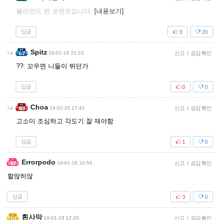
블라인드 된 코멘트입니다.
[내용보기]
답글
3
20
Spitz
19-01-18 21:23
신고
|
공감 확인
??: 꼬우면 니들이 뛰던가
답글
0
0
Choa
19-01-20 17:41
신고
|
공감 확인
고소미 조심하고 각도기 잘 재야함
답글
1
0
Errorpodo
19-01-18 10:54
신고
|
공감 확인
할많하않
답글
3
0
흰사막
19-01-18 12:20
신고
|
공감 확인