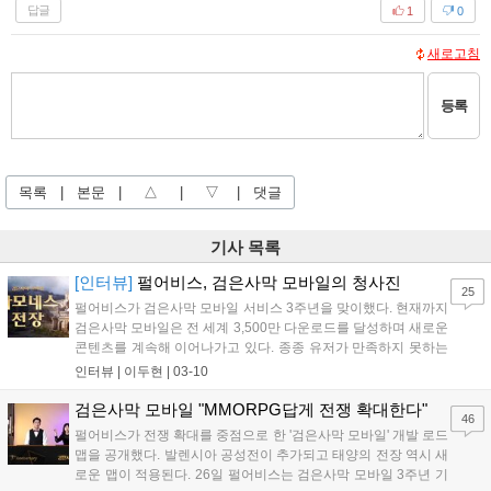
답글
1
0
새로고침
등록
목록
|
본문
|
△
|
▽
|
댓글
기사 목록
[인터뷰]
펄어비스, 검은사막 모바일의 청사진
25
펄어비스가 검은사막 모바일 서비스 3주년을 맞이했다. 현재까지
검은사막 모바일은 전 세계 3,500만 다운로드를 달성하며 새로운
콘텐츠를 계속해 이어나가고 있다. 종종 유저가 만족하지 못하는
콘텐츠도...
인터뷰 |
이두현
|
03-10
검은사막 모바일 "MMORPG답게 전쟁 확대한다"
46
펄어비스가 전쟁 확대를 중점으로 한 '검은사막 모바일' 개발 로드
맵을 공개했다. 발렌시아 공성전이 추가되고 태양의 전장 역시 새
로운 맵이 적용된다. 26일 펄어비스는 검은사막 모바일 3주년 기