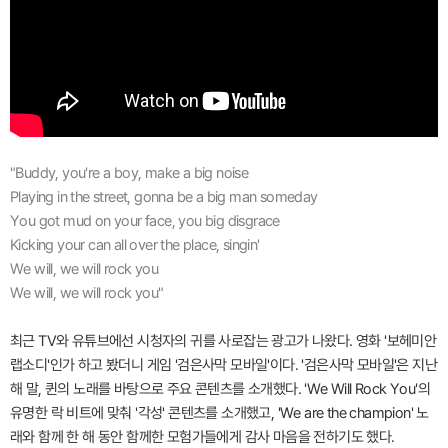
"Buddy, you're a boy, make a big noise
Playing in the street, gonna be a big man someday
You got mud on your face, you big disgrace
Kicking your can all over the place, singin'
We will, we will rock you
We will, we will rock you"
최근 TV와 유튜브에선 시청자의 귀를 사로잡는 광고가 나왔다. 영화 '보헤미안
랩소디'인가 하고 봤더니 게임 '검은사막 모바일'이다. '검은사막 모바일'은 지난
해 말, 퀸의 노래를 바탕으로 주요 콘텐츠를 소개했다. 'We Will Rock You'의
유명한 락 비트에 맞춰 '각성' 콘텐츠를 소개했고, 'We are the champion' 노
래와 함께 한 해 동안 함께한 모험가들에게 감사 마음을 전하기도 했다.