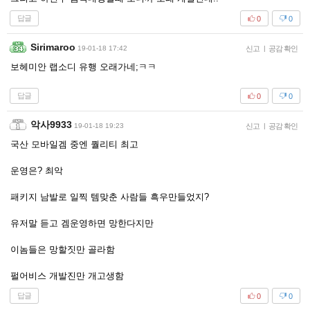
답글
0
0
Sirimaroo
19-01-18 17:42
신고
|
공감 확인
보헤미안 랩소디 유행 오래가네;ㅋㅋ
답글
0
0
악사9933
19-01-18 19:23
신고
|
공감 확인
국산 모바일겜 중엔 퀄리티 최고
운영은? 최악
패키지 남발로 일찍 템맞춘 사람들 흑우만들었지?
유저말 듣고 겜운영하면 망한다지만
이놈들은 망할짓만 골라함
펄어비스 개발진만 개고생함
답글
0
0