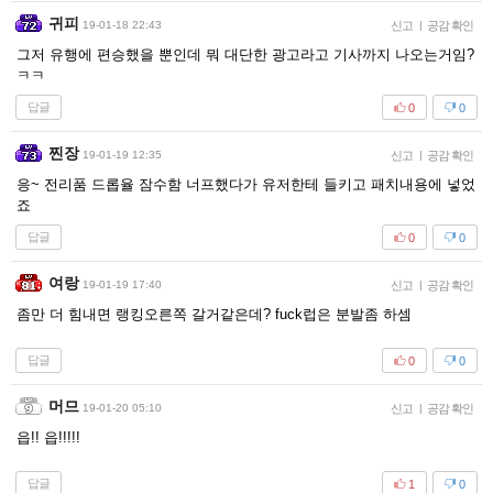
귀피
19-01-18 22:43
신고
|
공감 확인
그저 유행에 편승했을 뿐인데 뭐 대단한 광고라고 기사까지 나오는거임?
ㅋㅋ
답글
0
0
찐장
19-01-19 12:35
신고
|
공감 확인
응~ 전리품 드롭율 잠수함 너프했다가 유저한테 들키고 패치내용에 넣었
죠
답글
0
0
여랑
19-01-19 17:40
신고
|
공감 확인
좀만 더 힘내면 랭킹오른쪽 갈거같은데? fuck럽은 분발좀 하셈
답글
0
0
머므
19-01-20 05:10
신고
|
공감 확인
읍!! 읍!!!!!
답글
1
0