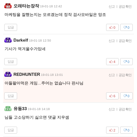
오래타는장작
19-01-18 12:42
신고
|
공감 확인
마케팅을 잘했는지는 모르겠는데 정작 검사모바일은 망조
답글
0
0
Darkelf
19-01-18 12:50
신고
|
공감 확인
기사가 역겨울수가있네
답글
4
0
REDHUNTER
19-01-18 13:01
신고
|
공감 확인
아들팔아먹은 게임...주어는 없습니다 판사님
답글
6
0
유동33
19-01-18 14:18
신고
|
공감 확인
님들 고소당하기 싫으면 댓글 지우셈
답글
2
0