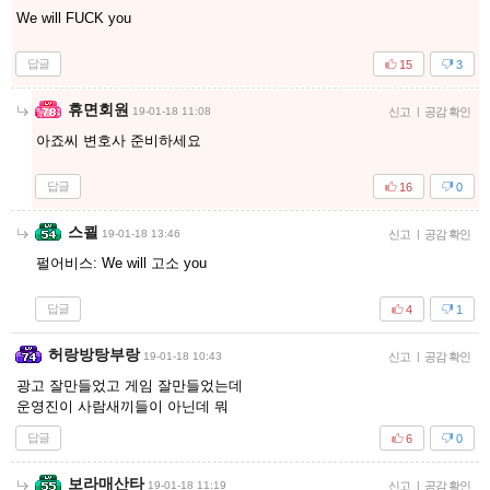
We will FUCK you
답글
15
3
휴면회원
19-01-18 11:08
신고
|
공감 확인
아죠씨 변호사 준비하세요
답글
16
0
스쾰
19-01-18 13:46
신고
|
공감 확인
펄어비스: We will 고소 you
답글
4
1
허랑방탕부랑
19-01-18 10:43
신고
|
공감 확인
광고 잘만들었고 게임 잘만들었는데
운영진이 사람새끼들이 아닌데 뭐
답글
6
0
보라매산타
19-01-18 11:19
신고
|
공감 확인