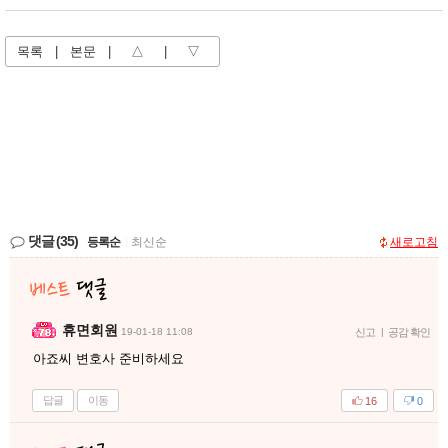
목록
|
본문
|
△
|
▽
댓글
(35)
등록순
|
최신순
새로고침
휴면회원
19-01-18 11:08
신고
|
공감 확인
아죠씨 변호사 준비하세요
답글
이동
16
0