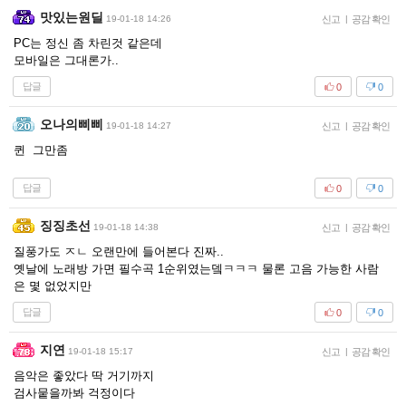
맛있는원딜
19-01-18 14:26
신고
|
공감 확인
PC는 정신 좀 차린것 같은데
모바일은 그대론가..
답글
0
0
오나의삐삐
19-01-18 14:27
신고
|
공감 확인
퀸 그만좀
답글
0
0
징징초선
19-01-18 14:38
신고
|
공감 확인
질풍가도 ㅈㄴ 오랜만에 들어본다 진짜..
옛날에 노래방 가면 필수곡 1순위였는뎈ㅋㅋㅋ 물론 고음 가능한 사람
은 몇 없었지만
답글
0
0
지연
19-01-18 15:17
신고
|
공감 확인
음악은 좋았다 딱 거기까지
검사뭍을까봐 걱정이다