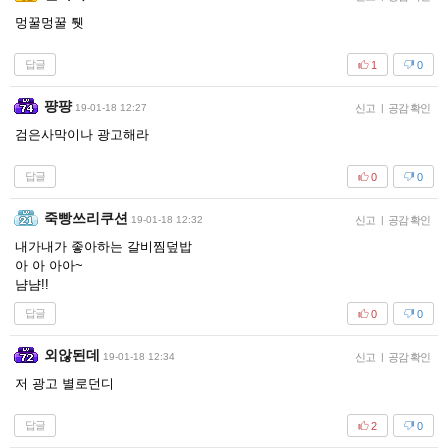
멍꿀멍꿀 퉷
답글
1
0
퍙퍙
19-01-18 12:27
신고
|
공감 확인
검은사막이나 광고해라
답글
0
0
죽빵쓰리쿠션
19-01-18 12:32
신고
|
공감 확인
내가내가 좋아하는 갈비찜덮밥
아 아 아아~
냠냠!!
답글
0
0
외않된데
19-01-18 12:34
신고
|
공감 확인
저 광고 별로던디
답글
2
0