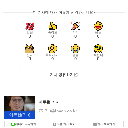
이 기사에 대해 어떻게 생각하시나요?
만점
좋아요
파티
웃음
0
0
0
0
씬나
후속기사+
울음
녹는다
0
0
0
0
기사 공유하기
이두현 기자
Biit@inven.co.kr
이두현
(Biit)
페이지 구독하기
다른 기사 보기
기사 제보하기