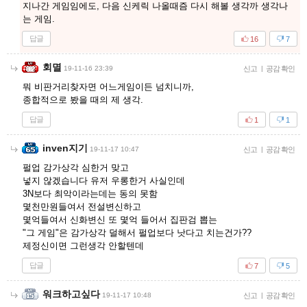
지나간 게임임에도, 다음 신케릭 나올때즘 다시 해볼 생각까 생각나
는 게임.
답글
16
7
회멸
19-11-16 23:39
신고
|
공감 확인
뭐 비판거리찾자면 어느게임이든 넘치니까,
종합적으로 봤을 때의 제 생각.
답글
1
1
inven지기
19-11-17 10:47
신고
|
공감 확인
펄업 감가상각 심한거 맞고
넣지 않겠습니다 유저 우롱한거 사실인데
3N보다 최악이라는데는 동의 못함
몇천만원들여서 전설변신하고
몇억들여서 신화변신 또 몇억 들어서 집판검 뽑는
"그 게임"은 감가상각 덜해서 펄업보다 낫다고 치는건가??
제정신이면 그런생각 안할텐데
답글
7
5
워크하고싶다
19-11-17 10:48
신고
|
공감 확인