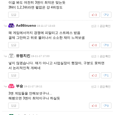
이걸 봐도 여전히 3엔이 최악은 맞는듯
3N이 1,2,3위라면 펄없은 걍 4위정도
답글
3
2
Ae86trueno
19-11-17 13:43
신고
|
공감 확인
왜 게임에서까지 경쟁에 피말리고 스트레스 받음
결제 그만하고 뒤로 물러나서 소소한 재미 느껴보셈
답글
0
0
유령치킨
19-11-17 17:03
신고
|
공감 확인
넣지 않겠습니다. 쟤가 아니고 사업실장이 했잖아, 구분도 못하면
서 논리적인척 개쩌네
답글
2
1
부슝
19-11-17 19:11
신고
|
공감 확인
3엔 게임들을 안해보셧구나...
해봤으면 3엔이 최악이구나 하실듯
답글
0
0