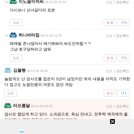
이노움아저씨
19-11-18 11:14
신고
|
공감 확인
다시보니 선녀같다의 표본
답글
0
0
허니버터칩
19-11-22 11:20
신고
|
공감 확인
때깨펄 존나많아서 얘기해봐야 씨도안먹힘ㅋㅋ
그냥 호구당하라고 냅둬
답글
0
0
김몰빵
19-11-16 19:32
신고
|
공감 확인
놀랍게도 난 검사모를 접은지 1년이 넘었지만 위의 내용을 아직도 기억한
다 접고도 눈꼽만큼의 여운도 없던 게임
답글
1
1
타오름달
19-11-16 20:13
신고
|
공감 확인
검사모 잼있게 하고 있다. 소과금으로, 욕심 안내고, 전투력 깨작깨작 올
려가면서, 영지 만들어 가는 재미가 있더라.
소과금으로 이정도 재미를 주는 mmo모바일 게임이 검사모 밖에 없지 않
나 싶다.
AD