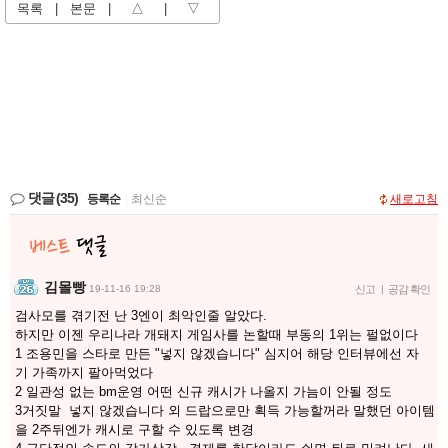
목록
|
본문
|
△
|
▽
댓글
(35)
등록순
|
최신순
새로고침
김몰빵
19-11-16 19:28
신고
|
공감 확인
검사모를 겪기전 난 3엔이 최악인줄 알았다.
하지만 이젠 우리나라 개돼지 게임사를 논할때 부동의 1위는 펄없이다
1 조용민을 스타로 만든 "넣지 않겠습니다" 심지어 해당 인터뷰에선 자
기 가족까지 팔아먹었다
2 일관성 없는 bm운영 어떤 신규 캐시가 나올지 가늠이 안될 정도
3거짓말 넣지 않겠습니다 외 드랍으로만 획득 가능할꺼라 말했던 아이템
을 2주뒤엔가 캐시로 구할 수 있도록 변경