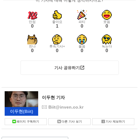
이 기사에 대해 어떻게 생각하시나요?
만점
좋아요
파티
웃음
0
1
0
0
씬나
후속기사+
울음
녹는다
0
0
0
0
기사 공유하기
이두현 기자
Biit@inven.co.kr
이두현
(Biit)
페이지 구독하기
다른 기사 보기
기사 제보하기