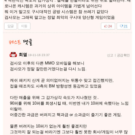
4 극단적인 속도의 감가상각 . 결제를 한달이라도 쉬면 뒤로 밀려난다. 새
로나온 캐시템은 과거의 상위 아이템을 가볍게 넘어선다
뭐 이거 말고도 구시대적인 공방 시스템은 참 쓰레기 같았다
검사모는 그래픽 말고는 정말 최악의 구시대 양산형 게임이었음
답글
이동
24
21
회멸
19-11-16 23:37
신고
|
공감 확인
검사모 이후의 다른 MMO 모바일을 해보니
검사모가 정말 잘만든거였다는걸 다시 느낌.
캐쉬 패키지 산게 곧 의미없어지는 뒤통수 맞고 접긴했지만,
접을 때조차도 사측의 BM 방향성엔 동감하고 있었음
다만 매출을 위해 그 감가상각 속도가 지나쳤던 것..
90퍼를 위해 10퍼를 희생시킬 때, 이번엔 내가 10퍼에 속했다는 느낌
이랄까.
어중간한 과금은 버려지고 핵과금 or 소과금이 즐기기 좋은 게임.
물론 버려지는 10퍼가 없는게 훨씬 좋겠지만
그것까지 잘 되는걸 바라기엔 그보다 훨씬 못한 회사/게임이 너무 많