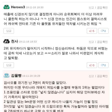
Heroes3
19-11-16 18:30
신고
|
공감 확인
매출에 신경쓰지 않기로 결정한게 아니라 순위회복이 더 이상 어려우
니 쿨한척 하는거 아니냐 ㅋㅋ 신경 안쓰는 인간이 원스토어 갤럭시스토
어 캐쉬백 연타로 기존 타 플랫폼 유저들만 역차별 시키는건 뭐임 ㅋ
답글
5
0
천사
19-11-16 18:33
신고
|
공감 확인
2위 유지하다가 떨어지기 시작하니 정신승리하네. 하둠은 악으로 버텼는
데 공허 악세 나오는거 보고 ㅆㅂ소리가 절로 나와서 미련없이 계삭하
고 탈퇴함.
답글
0
0
김몰빵
19-11-16 19:28
신고
|
공감 확인
검사모를 겪기전 난 3엔이 최악인줄 알았다.
하지만 이젠 우리나라 개돼지 게임사를 논할때 부동의 1위는 펄없이다
1 조용민을 스타로 만든 "넣지 않겠습니다" 심지어 해당 인터뷰에선 자
기 가족까지 팔아먹었다
2 일관성 없는 bm운영 어떤 신규 캐시가 나올지 가늠이 안될 정도
3거짓말 넣지 않겠습니다 외 드랍으로만 획득 가능할꺼라 말했던 아이템
을 2주뒤엔가 캐시로 구할 수 있도록 변경