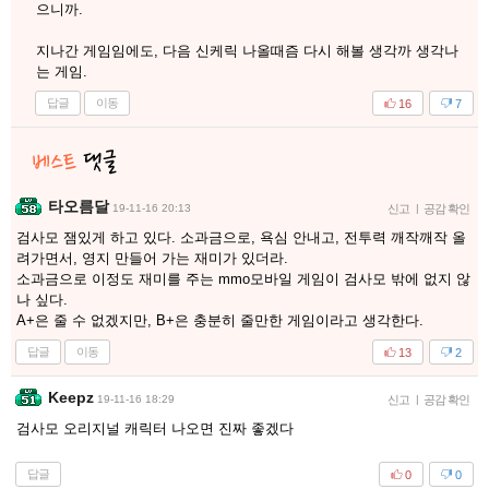
으니까.
지나간 게임임에도, 다음 신케릭 나올때즘 다시 해볼 생각까 생각나
는 게임.
답글
이동
16
7
타오름달
19-11-16 20:13
신고
|
공감 확인
검사모 잼있게 하고 있다. 소과금으로, 욕심 안내고, 전투력 깨작깨작 올
려가면서, 영지 만들어 가는 재미가 있더라.
소과금으로 이정도 재미를 주는 mmo모바일 게임이 검사모 밖에 없지 않
나 싶다.
A+은 줄 수 없겠지만, B+은 충분히 줄만한 게임이라고 생각한다.
답글
이동
13
2
Keepz
19-11-16 18:29
신고
|
공감 확인
검사모 오리지널 캐릭터 나오면 진짜 좋겠다
답글
0
0