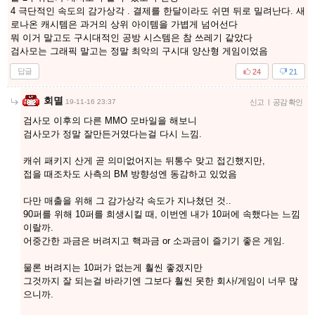
4 극단적인 속도의 감가상각 . 결제를 한달이라도 쉬면 뒤로 밀려난다. 새
로나온 캐시템은 과거의 상위 아이템을 가볍게 넘어선다
뭐 이거 말고도 구시대적인 공방 시스템은 참 쓰레기 같았다
검사모는 그래픽 말고는 정말 최악의 구시대 양산형 게임이었음
답글
24
21
회멸
19-11-16 23:37
신고
|
공감 확인
검사모 이후의 다른 MMO 모바일을 해보니
검사모가 정말 잘만든거였다는걸 다시 느낌.
캐쉬 패키지 산게 곧 의미없어지는 뒤통수 맞고 접긴했지만,
접을 때조차도 사측의 BM 방향성엔 동감하고 있었음
다만 매출을 위해 그 감가상각 속도가 지나쳤던 것..
90퍼를 위해 10퍼를 희생시킬 때, 이번엔 내가 10퍼에 속했다는 느낌
이랄까.
어중간한 과금은 버려지고 핵과금 or 소과금이 즐기기 좋은 게임.
물론 버려지는 10퍼가 없는게 훨씬 좋겠지만
그것까지 잘 되는걸 바라기엔 그보다 훨씬 못한 회사/게임이 너무 많
으니까.