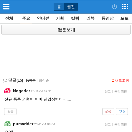
홈
웹진
전체
주요
인터뷰
기획
칼럼
리뷰
동영상
포토
[본문 보기]
댓글
(15)
등록순
|
최신순
새로고침
Nogader
23-11-04 07:31
신고
|
공감 확인
신규 종족 외형이 이미 진입장벽이네....
답글
0
0
pumarider
23-11-04 08:04
신고
|
공감 확인