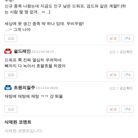
우왓!
신규 종족 나왔는데 지금도 인구 낮은 드워프, 검드와 같은 계열!! (하
는 사람 몇 명 없게...ㅆ...)
세상에 못 생긴 종족 딱 하나 있데. 두비두밤!
....~ 그게 나야
답글
0
0
쉴드레인
23-11-04 08:15
신고
|
공감 확인
드워프 룩 진짜 열심히 우려먹네
뼈까지 다 녹아서 흐믈흐믈 하겠어
답글
0
0
초원의질주
23-11-04 09:00
신고
|
공감 확인
재탕에 재탕에 재탕 ㅋㅋ 걍 퇴물
답글
0
0
삭제된 코멘트
삭제된 코멘트입니다.