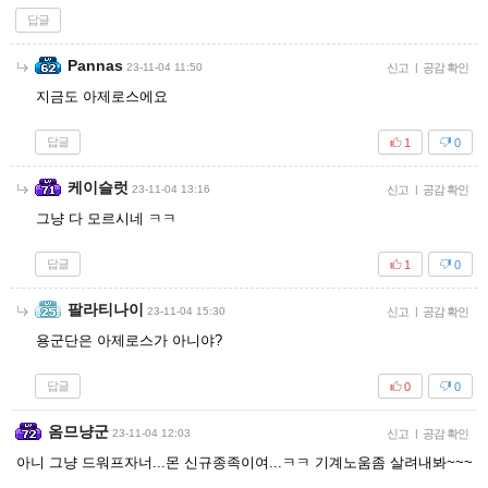
답글
Pannas
23-11-04 11:50
신고
|
공감 확인
지금도 아제로스에요
답글
1
0
케이슬럿
23-11-04 13:16
신고
|
공감 확인
그냥 다 모르시네 ㅋㅋ
답글
1
0
팔라티나이
23-11-04 15:30
신고
|
공감 확인
용군단은 아제로스가 아니야?
답글
0
0
옴므냥군
23-11-04 12:03
신고
|
공감 확인
아니 그냥 드워프자너...몬 신규종족이여...ㅋㅋ 기계노움좀 살려내봐~~~