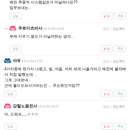
예전 추종자 시스템같은거 아닐려나요??
임무보내는..
답글
0
0
쿠로이츠바사
23-11-05 10:53
신고
|
공감 확인
부캐 키우기 용도가 아닐까하는 생각...
답글
0
0
야두
23-11-04 17:57
신고
|
공감 확인
4가지중에 한가지 나왔고, 빛, 어둠, 지하 세개 나올거라고 예전에 블쟈에
서 직접 말했는데 ..
그게 그대로네..
근데 월드오브사가라는건 ... 무슨뜻인거임??
답글
0
0
강철노움전사
23-11-04 20:27
신고
|
공감 확인
아,,드워프,,,,,ㄷㄷㄷ
답글
0
0