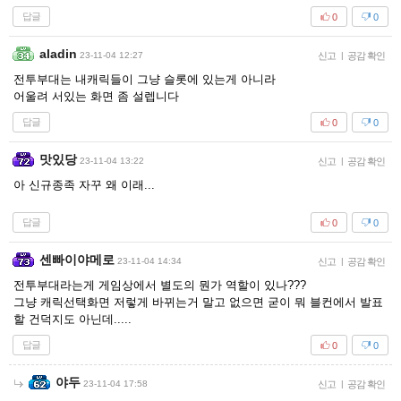
답글
0
0
aladin
23-11-04 12:27
신고
|
공감 확인
전투부대는 내캐릭들이 그냥 슬롯에 있는게 아니라
어울려 서있는 화면 좀 설렙니다
답글
0
0
맛있당
23-11-04 13:22
신고
|
공감 확인
아 신규종족 자꾸 왜 이래...
답글
0
0
센빠이야메로
23-11-04 14:34
신고
|
공감 확인
전투부대라는게 게임상에서 별도의 뭔가 역할이 있나???
그냥 캐릭선택화면 저렇게 바뀌는거 말고 없으면 굳이 뭐 블컨에서 발표
할 건덕지도 아닌데.....
답글
0
0
야두
23-11-04 17:58
신고
|
공감 확인