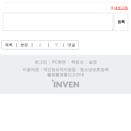
새로고침
등록
목록
|
본문
|
△
|
▽
|
댓글
로그인
PC화면
퀵링크
설정
청소년보호정책
이용약관
개인정보처리방침
불법촬영물신고안내
(주)
인
벤