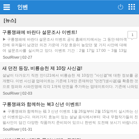
인벤
[뉴스]
구룡쟁패에 바란다 설문조사 이벤트!
1
▶ 구룡쟁패에 바란다 설문조사 이벤트 공식 홈페이지에서는 그 동안 테마객
잔에 유저들이 남겼던 의견 가운데 가장 호응이 높았던 몇 가지 사안에 대해
여 설문조사를 실시하고 있다. 이벤트 기간 : 2월 17일 17:00 ~ 3월 13일
17:00 당첨자 ...
SoulRiver
|
02-27
새 던전 등장, 비룡승천 제 10장 사신결!
설날이 다가오기 직전 인디21에서 비룡승천 제 10장인 "사신결"에 대한 정보를 공
개했다. 이번 사신결 업데이트는 기존에 1개만 존재하던 "던전"(생사결)을 확충한 것
으로 정파와 사파진영에 각각 1개씩 던전을 추가하는 업데이트이다. 기존에 나와있
던 ...
SoulRiver
|
02-03
구룡쟁패와 함께하는 복3 신년 이벤트!
★ 구룡쟁패와 함께하는 福 3 신년 이벤트 1월 26일부터 2월 15일까지 실시하는 신
년 이벤트입니다. 여러가지 효능이 있는 설날 음식에서부터 국내 무협작가들의 친
필사인이 담긴 다양한 작품까지 준비되어 있으니 한번씩 도전해 보시기 바랍니다.
구룡쟁패...
SoulRiver
|
01-31