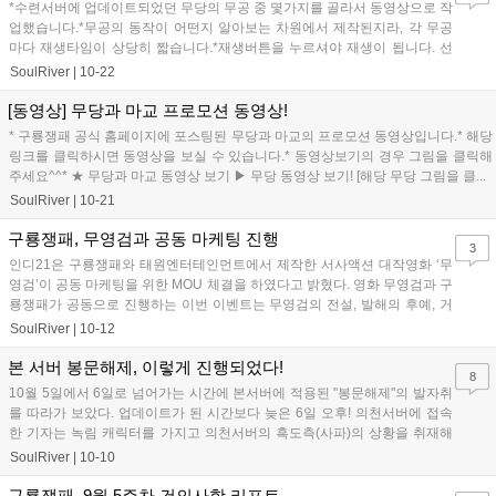
*수련서버에 업데이트되었던 무당의 무공 중 몇가지를 골라서 동영상으로 작
업했습니다.*무공의 동작이 어떤지 알아보는 차원에서 제작된지라, 각 무공
마다 재생타임이 상당히 짧습니다.*재생버튼을 누르셔야 재생이 됩니다. 선
택하시는데 도움이 되셨으면 합니다. ...
SoulRiver
|
10-22
[동영상] 무당과 마교 프로모션 동영상!
* 구룡쟁패 공식 홈페이지에 포스팅된 무당과 마교의 프로모션 동영상입니다.* 해당
링크를 클릭하시면 동영상을 보실 수 있습니다.* 동영상보기의 경우 그림을 클릭해
주세요^^* ★ 무당과 마교 동영상 보기 ▶ 무당 동영상 보기! [해당 무당 그림을 클...
SoulRiver
|
10-21
구룡쟁패, 무영검과 공동 마케팅 진행
3
인디21은 구룡쟁패와 태원엔터테인먼트에서 제작한 서사액션 대작영화 ‘무
영검’이 공동 마케팅을 위한 MOU 체결을 하였다고 밝혔다. 영화 무영검과 구
룡쟁패가 공동으로 진행하는 이번 이벤트는 무영검의 전설, 발해의 후예, 거
란의 후예, 무영검 등, 무영검...
SoulRiver
|
10-12
본 서버 봉문해제, 이렇게 진행되었다!
8
10월 5일에서 6일로 넘어가는 시간에 본서버에 적용된 "봉문해제"의 발자취
를 따라가 보았다. 업데이트가 된 시간보다 늦은 6일 오후! 의천서버에 접속
한 기자는 녹림 캐릭터를 가지고 의천서버의 흑도측(사파)의 상황을 취재해
보았다. ▶ 퀘스트의 시작을...
SoulRiver
|
10-10
구룡쟁패, 9월 5주차 건의사항 리포트