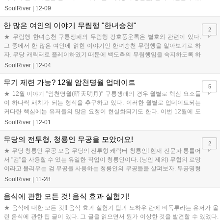
으며, 오직 합비...
SoulRiver
|
12-09
한 많은 여인의 이야기 무림행 "한녀승천"
2
★ 무림행 한녀승천 구룡쟁패의 무림행 강호풍운록은 별호와 관련이 있다.
그 중에서 한 많은 여인에 얽힌 이야기인 한녀승천 무림행을 알아보기로 하
자. 무당 캐릭터로 플레이하였기 때문에 백도측의 무림행임을 숙지하도록 하
자. 철담호심이라는 별호를 주는 한녀...
SoulRiver
|
12-04
무기 제련 가능? 12월 암천명월 업데이트
5
★ 12월 이야기 "암천명월(暗天明月)" 구룡쟁패의 경우 월별로 핵심 요소들
이 하나씩 패치가 되는 형식을 추구하고 있다. 이러한 월별로 업데이트되는
커다란 핵심에는 유저들의 많은 요청이 현실화되기도 한다. 이번 12월에 도
입될 예정인 "암천명월(暗天明...
SoulRiver
|
12-01
무당의 전투형, 청룡인 무공을 모았어요!
2
★ 무당 청룡인 무공 모음 무당의 전투형 캐릭터 청룡인! 현재 전문파 통틀어
서 "검"을 사용할 수 있는 유일한 직업이 청룡인이다. (낭인 제외) 무협의 로망
이라고 불리우는 검 무공을 사용하는 청룡인의 무공들을 살펴보자. 무공명형
태 / 종류 / 재시전...
SoulRiver
|
11-28
음식에 관한 모든 것! 음식 효과 실험기!
★ 음식에 대한 모든 것!! 음식 효과 실험기 팁과 노하우 란에 비독루라는 유저가 올
린 음식에 관한 팁 글이 있다. 그 글을 읽으면서 뭔가 이상한 것을 발견할 수 있었다.