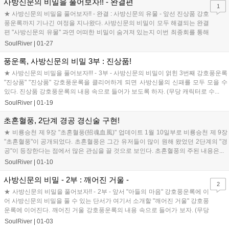
사방신문의 비밀을 풀어보자!! - 완결편
1
★ 사방신문의 비밀을 풀어보자!! - 완결 : 사방신문의 유물 - 앞선 진상품 강호
풍운록까지 기나긴 여정을 지나왔다. 사방신문의 비밀이 모두 해결되는 완결
편 "사방신문의 유물" 과연 어떠한 비밀이 숨겨져 있는지 이번 최종회를 통해
서 알아보도록 하자. ...
SoulRiver
|
01-27
풍운록, 사방신문의 비밀 3부 : 진상품!
★ 사방신문의 비밀을 풀어보자!!! - 3부 - 사방신문의 비밀이 얽힌 3번째 강호풍운록
"진상품" "진상품" 강호풍운록을 클리어하게 되면 사방신물의 신패를 모두 모을 수
있다. 진상품 강호풍운록의 내용 속으로 들어가 보도록 하자. (무당 캐릭터로 수...
SoulRiver
|
01-19
초혼혈풍, 2단계 경공 경신술 구현!
★ 비룡승천 제 9장 "초혼혈풍(招魂血風)" 업데이트 1월 10일부로 비룡승천 제 9장
"초혼혈풍"이 공개되었다. 초혼혈풍은 그간 유저들이 많이 원해 왔었던 2단계의 "경
공"이 등장한다는 점에서 많은 관심을 끌 것으로 보인다. 초혼혈풍의 주된 내용은...
SoulRiver
|
01-10
사방신문의 비밀 - 2부 : 깨어진 거울 -
2
★ 사방신문의 비밀을 풀어보자!! - 2부 - 앞서 "아들의 마음" 강호풍운록에 이
어 사방신문의 비밀을 풀 수 있는 단서가 여기서 소개할 "깨어진 거울" 강호풍
운록에 이어진다. 깨어진 거울 강호풍운록의 내용 속으로 들어가 보자. (무당
캐릭터로 수행했...
SoulRiver
|
01-03