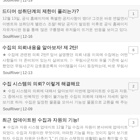
SoulRiver
|
12-19
드디어 성취단계의 제한이 풀리는가?
1
12월 13일, 공식 홈페이지에 특별한 공지사항이 떴다! 그것은 바로 연말연시
이벤트와 성취단계 밸런스 조절! 해당 공지가 발표된 이후로 공식 홈페이지
자유게시판 등을 통해 많은 구룡쟁패 유저들이 뜨거운 반응을 보이고 있다.
또한 14일 발표된 공지사...
SoulRiver
|
12-16
수집의 의뢰내용을 알아보자! 제 2탄!
6
★ 수집에 관련된 의뢰 2탄!! 앞서 설명했던 의뢰 내용 이외에 수집에는 어떤
사항들이 더 준비되어 있는지 살펴보자. ▷ 무림사군자의 유물 기존에 실시
했었던 무림사군자 강호풍운록의 아이템들이 다시 등장하는데, 바로 무림사
군자의 유물 의뢰에서 그것들을 ...
SoulRiver
|
12-13
수집 시스템의 의뢰? 이렇게 해결해요
2
★ 수집 시스템의 의뢰에 대해서 알아보자! 이번에 업데이트된 수집과 자원.
그 중에서도 반복적인 수행이 불가능한 수집의 의뢰에 대해서 자세히 알아
보기로 하자. 수집은 일정한 물품을 모아서 기능성 물품으로 교환을 해 주는
시스템이다. 단, 주의할 점은...
SoulRiver
|
12-09
최근 업데이트된 수집과 자원의 기능!
3
★ 수집과 자원 시스템 업데이트 12월 7일 수집과 자원이 본서버에 업데이트
되었다. 수집과 자원이란 무엇이며, 어떠한 기능을 하는 것이지 알아 보기로
하자. 수집과 자원은 단축키 "L" 키 (또는 스탯창의 생활탭) 눌러 확인할 수 있