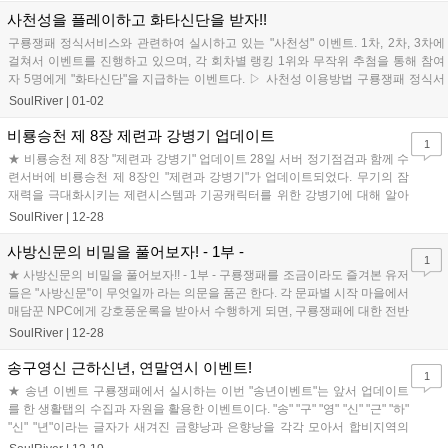
사천성을 플레이하고 화타신단을 받자!!
구룡쟁패 정식서비스와 관련하여 실시하고 있는 "사천성" 이벤트. 1차, 2차, 3차에
걸쳐서 이벤트를 진행하고 있으며, 각 회차별 랭킹 1위와 무작위 추첨을 통해 참여
자 5명에게 "화타신단"을 지급하는 이벤트다. ▷ 사천성 이용방법 구룡쟁패 정식서
비...
SoulRiver
|
01-02
비룡승천 제 8장 제련과 강병기 업데이트
1
★ 비룡승천 제 8장 "제련과 강병기" 업데이트 28일 서버 정기점검과 함께 수
련서버에 비룡승천 제 8장인 "제련과 강병기"가 업데이트되었다. 무기의 잠
재력을 극대화시키는 제련시스템과 기공캐릭터를 위한 강병기에 대해 알아
보도록 하자. ▶ 제련이란? ...
SoulRiver
|
12-28
사방신문의 비밀을 풀어보자! - 1부 -
1
★ 사방신문의 비밀을 풀어보자!! - 1부 - 구룡쟁패를 조금이라도 즐겨본 유저
들은 "사방신문"이 무엇일까 라는 의문을 품곤 한다. 각 문파별 시작 마을에서
매담꾼 NPC에게 강호풍운록을 받아서 수행하게 되면, 구룡쟁패에 대한 전반
적인 시대흐름과 사방...
SoulRiver
|
12-28
송구영신 근하신년, 연말연시 이벤트!
1
★ 송년 이벤트 구룡쟁패에서 실시하는 이번 "송년이벤트"는 앞서 업데이트
를 한 생활탭의 수집과 자원을 활용한 이벤트이다. "송" "구" "영" "신" "근" "하"
"신" "년"이라는 글자가 새겨진 금향낭과 은향낭을 각각 모아서 합비지역의
NPC에게 ...