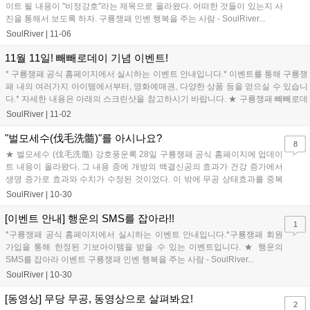
이트 될 내용이 "비정강호"라는 제목으로 올라왔다. 어떠한 것들이 있는지 사
진을 통해서 보도록 하자. 구룡쟁패 인벤 행복을 주는 사람 - SoulRiver...
SoulRiver
|
11-06
11월 11일! 빼빼로데이 기념 이벤트!
* 구룡쟁패 공식 홈페이지에서 실시하는 이벤트 안내입니다.* 이벤트를 통해 구룡쟁
패 내의 여러가지 아이템에서부터, 영화예매권, 다양한 상품 등을 얻으실 수 있습니
다.* 자세한 내용은 아래의 스크린샷을 참고하시기 바랍니다. ★ 구룡쟁패 빼빼로데
이 이벤트...
SoulRiver
|
11-02
"벌모세수(伐毛洗髓)"를 아시나요?
8
★ 벌모세수 (伐毛洗髓) 강호풍운록 28일 구룡쟁패 공식 홈페이지에 업데이
트 내용이 올라왔다. 그 내용 중에 개방의 백결신공의 효과가 건강 증가에서
생명 증가로 효과와 수치가 수정된 것이었다. 이 밖에 무공 상태효과를 중복
하여, 적용 받을 수 없게 수...
SoulRiver
|
10-30
[이벤트 안내] 행운의 SMS를 잡아라!!
1
*구룡쟁패 공식 홈페이지에서 실시하는 이벤트 안내입니다.*구룡쟁패 회원
가입을 통해 한정된 기보아이템을 받을 수 있는 이벤트입니다. ★ 행운의
SMS를 잡아라 이벤트 구룡쟁패 인벤 행복을 주는 사람 - SoulRiver...
SoulRiver
|
10-30
[동영상] 무당 무공, 동영상으로 살펴봐요!
2