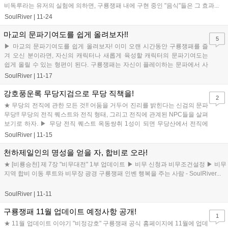
비독루라는 유저의 실험에 의하면, 구룡쟁패 내에 구현 중인 "음식"들은 그 효과...
SoulRiver
|
11-24
마교의 문파기여도를 쉽게 올려보자!!
5
▶ 마교의 문파기여도를 쉽게 올려보자! 이미 오랜 시간동안 구룡쟁패를 즐
겨 오신 분이라면, 자신의 캐릭터나 새롭게 육성할 캐릭터의 문파기여도는
쉽게 올릴 수 있는 형편이 된다. 구룡쟁패는 자신이 플레이하는 문파에서 사
용되는 무기 등을 기부할때, 많은 ...
SoulRiver
|
11-17
강호풍운록 무당지검으로 무당 직책을!
2
★ 무당의 전직에 관한 모든 것!! 어둠을 거두어 진리를 밝힌다는 신검의 문파
무당!! 무당의 전직 퀘스트와 전직 형태, 그리고 전직에 관계된 NPC들을 살펴
보기로 하자. ▶ 무당 전직 퀘스트 옥동쌍취 1성이 되면 무당산에서 전직에
관련된 제룡행 퀘스...
SoulRiver
|
11-15
천하제일인의 명성을 얻을 자, 합비로 오라!
★ [비룡승천] 제 7장 "비무대전" 1부 업데이트 ▶ 비무 신청과 비무조건설정 ▶ 비무
지역 합비 이동 루트와 비무장 광경 구룡쟁패 인벤 행복을 주는 사람 - SoulRiver...
SoulRiver
|
11-11
구룡쟁패 11월 업데이트 예정사항 공개!
1
★ 11월 업데이트 이야기 "비정강호" 구룡쟁패 공식 홈페이지에 11월에 업데