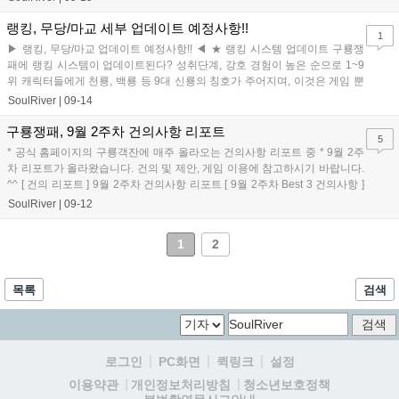
랭킹, 무당/마교 세부 업데이트 예정사항!!
1
▶ 랭킹, 무당/마교 업데이트 예정사항!! ◀ ★ 랭킹 시스템 업데이트 구룡쟁
패에 랭킹 시스템이 업데이트된다? 성취단계, 강호 경험이 높은 순으로 1~9
위 캐릭터들에게 천룡, 백룡 등 9대 신룡의 칭호가 주어지며, 이것은 게임 뿐
만 아니라 홈페이지에서...
SoulRiver
|
09-14
구룡쟁패, 9월 2주차 건의사항 리포트
5
* 공식 홈페이지의 구룡객잔에 매주 올라오는 건의사항 리포트 중 * 9월 2주
차 리포트가 올라왔습니다. 건의 및 제안, 게임 이용에 참고하시기 바랍니다.
^^ [ 건의 리포트 ] 9월 2주차 건의사항 리포트 [ 9월 2주차 Best 3 건의사항 ]
...
SoulRiver
|
09-12
1
2
목록
검색
로그인
PC화면
퀵링크
설정
청소년보호정책
이용약관
개인정보처리방침