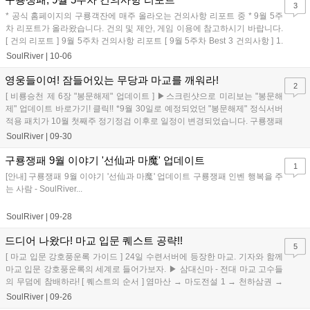
3
* 공식 홈페이지의 구룡객잔에 매주 올라오는 건의사항 리포트 중 * 9월 5주
차 리포트가 올라왔습니다. 건의 및 제안, 게임 이용에 참고하시기 바랍니다.
[ 건의 리포트 ] 9월 5주차 건의사항 리포트 [ 9월 5주차 Best 3 건의사항 ] 1.
...
SoulRiver
|
10-06
영웅들이여! 잠들어있는 무당과 마교를 깨워라!
2
[ 비룡승천 제 6장 "봉문해제" 업데이트 ] ▶스크린샷으로 미리보는 "봉문해
제" 업데이트 바로가기! 클릭!! *9월 30일로 예정되었던 "봉문해제" 정식서버
적용 패치가 10월 첫째주 정기정검 이후로 일정이 변경되었습니다. 구룡쟁패
인벤 행복을 ...
SoulRiver
|
09-30
구룡쟁패 9월 이야기 '선仙과 마魔' 업데이트
1
[안내] 구룡쟁패 9월 이야기 '선仙과 마魔' 업데이트 구룡쟁패 인벤 행복을 주
는 사람 - SoulRiver...
SoulRiver
|
09-28
드디어 나왔다! 마교 입문 퀘스트 공략!!
5
[ 마교 입문 강호풍운록 가이드 ] 24일 수련서버에 등장한 마교. 기자와 함께
마교 입문 강호풍운록의 세계로 들어가보자. ▶ 삼대신마 - 전대 마교 고수들
의 무덤에 참배하라! [ 퀘스트의 순서 ] 염마산 → 마도전설 1 → 천하삼권 →
혼마총 → 마...
SoulRiver
|
09-26