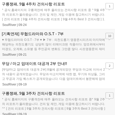
구룡쟁패, 9월 4주차 건의사항 리포트
1
* 공식 홈페이지의 구룡객잔에 매주 올라오는 건의사항 리포트 중 * 9월 4주
차 리포트가 올라왔습니다. 건의 및 제안, 게임 이용에 참고하시기 바랍니다.
[ 건의 리포트 ] 9월 4주차 건의사항 리포트 [ 9월 4주차 Best 3 건의사항 ] 1.
...
SoulRiver
|
09-24
[기획연재] 무협드라마와 O.S.T - 7부
10
♥ 무협드라마와 O.S.T - 7부 ♥ ▶ 7부 : 의천도룡기 영웅문시리즈의 마지막에
해당하는 의천도룡기도 상당히 많이 리메이크된 작품이다. 양조위에서부터
마경도, 오계화, 소유붕 등 주인공의 변화도 그만큼 많다. 사조영웅문의 재미
가 멍청하고 답답한 ...
SoulRiver
|
09-21
무당 / 마교 업데이트 대공개 2부 안내!!
2
[무당/마교 업데이트 대공개 2부] 8월에 공개되었던 무당과 마교에 이어서 2
차 내용이 공개되었습니다. 무당과 마교지역에 대한 맵, 무기와 의상들, 그리
고 무공과 가입 퀘스트가 공개되었습니다. 다음 업데이트에서 봉문해제 업데
이트가 이루어질 예정이라 ...
SoulRiver
|
09-19
구룡쟁패, 9월 3주차 건의사항 리포트
1
* 공식 홈페이지의 구룡객잔에 매주 올라오는 건의사항 리포트 중* 9월 2주
차 리포트가 올라왔습니다. 건의 및 제안, 게임 이용에 참고하시기 바랍니다.
^^ [ 건의 리포트 ] 9월 3주차 건의사항 리포트 [ 9월 3주차 Best 3 건의사항 ]
...
SoulRiver
|
09-19