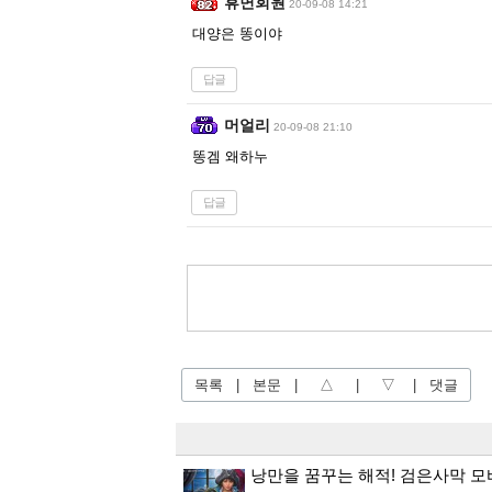
휴면회원
20-09-08 14:21
대양은 똥이야
답글
머얼리
20-09-08 21:10
똥겜 왜하누
답글
목록
|
본문
|
△
|
▽
|
댓글
낭만을 꿈꾸는 해적! 검은사막 모바