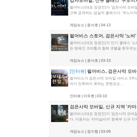
검사모바일, 신규 클래스 '쿠노이치
펄어비스(대표 정경인)가 '검은사막 모바일
근해 공격하는 암살자 클래스다. '쿠노이치'
게임뉴스 |
윤서호
|
04-13
펄어비스 스토어, 검은사막 ‘노바
펄어비스(대표 정경인)가 인기 클래스 ‘노
든 방패인 크라툼과 철퇴 샛별을 휘두르는, 
게임뉴스 |
윤서호
|
03-23
[인터뷰]
펄어비스, 검은사막 모
펄어비스가 검은사막 모바일 서비스 3주년
저가 만족하지 못하는 콘텐츠도...
인터뷰 |
이두현
|
03-10
검은사막 모바일, 신규 지역 '카
펄어비스(대표 정경인)가 '검은사막 모바일
다. 이용자는 '카마실비아' 동북부 신규 지역
게임뉴스 |
정수형
|
03-09