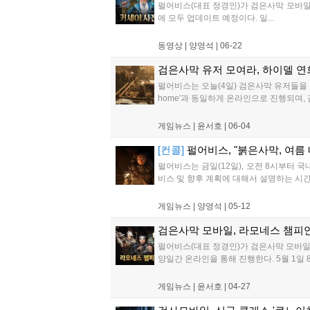
펄어비스(대표 정경인)가 검은사막 모바일 신
에 모두 업데이트 예정이다. 일...
동영상 |
양영석
|
06-22
검은사막 유저 모여라, 하이델 연회
펄어비스는 오늘(4일) 검은사막 유저들을 위
home'과 동일하게 온라인으로 진행되며, 
게임뉴스 |
윤서호
|
06-04
[컨콜]
펄어비스, "붉은사막, 여름 
펄어비스는 금일(12일), 오전 8시부터 
비스 및 향후 계획에 대해서 설명하는 시간
게임뉴스 |
양영석
|
05-12
검은사막 모바일, 라모네스 챔피언
펄어비스(대표 정경인)가 검은사막 모바일 
양일간 온라인을 통해 진행한다. 5월 1일 8강
게임뉴스 |
윤서호
|
04-27