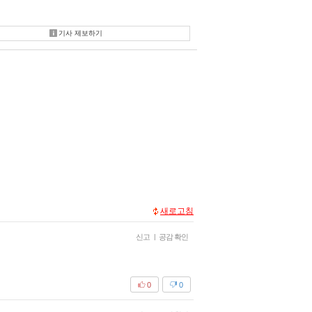
기사 제보하기
새로고침
신고
|
공감 확인
0
0