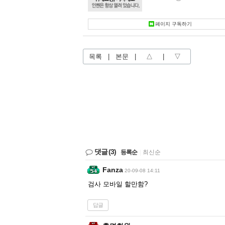
페이지 구독하기
목록
|
본문
|
△
|
▽
댓글
(3)
등록순
|
최신순
Fanza
20-09-08 14:11
검사 모바일 할만함?
답글