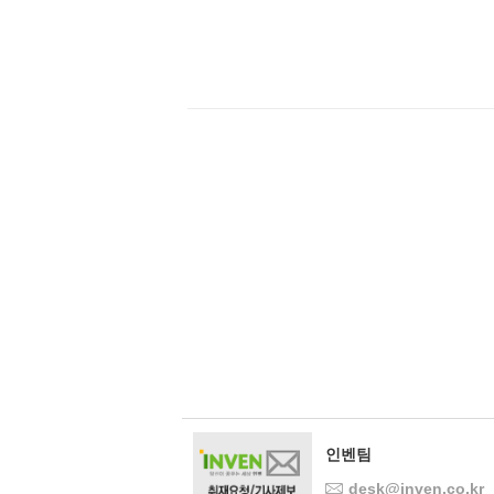
인벤팀
desk@inven.co.kr