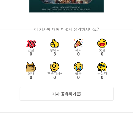
이 기사에 대해 어떻게 생각하시나요?
만점
좋아요
파티
웃음
0
3
0
0
씬나
후속기사+
울음
녹는다
0
0
0
0
기사 공유하기