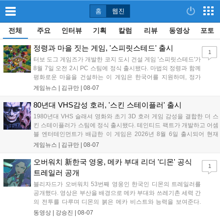
홈
웹진
전체
주요
인터뷰
기획
칼럼
리뷰
동영상
포토
정령과 마을 짓는 게임, '스피릿스테드' 출시
1
터보 도그 게임즈가 개발한 코지 도시 건설 게임 '스피릿스테드'가
8월 7일 오전 2시 PC 스팀에 정식 출시됐다. 마법의 정령과 함께
평화로운 마을을 건설하는 이 게임은 한국어를 지원하며, 정가
10,700원에서 10% 할인된 9,630원에 판매된다. 플레이어는 어
게임뉴스 |
김규만
|
08-07
드벤처 모드와 크리에이티브 모드를 통해 자유롭게 마을을 꾸미
고 정령을 활용해 공동체를 성장시킬 수 있다. 따뜻한 손그림 그
80년대 VHS감성 호러, '스킨 스테이플러' 출시
래픽이 특징이며, 부담 없이 즐길 수 있는 힐링 게임으로 기대를
1980년대 VHS 슬래셔 영화와 초기 3D 호러 게임 감성을 결합한 더 스
모으고 있다....
킨 스테이플러가 스팀에 정식 출시됐다. 테인티드 팩트가 개발하고 어셈
블 엔터테인먼트가 배급한 이 게임은 2026년 8월 6일 출시되어 현재
15,000원에 판매 중이다. 캐리언 시티를 배경으로 연쇄살인 사건을 추적
게임뉴스 |
김규만
|
08-07
하는 두 형사의 이야기를 다루며, 거친 복고풍 그래픽과 블랙 코미디를
통해 밀도 높은 공포를 선사한다....
오버워치 新한국 영웅, 메카 부대 리더 '디몬' 공식
1
트레일러 공개
블리자드가 오버워치 53번째 영웅인 한국인 디몬의 트레일러를
공개했다. 영상은 부산을 배경으로 메카 부대와 쓰레기촌 세력 간
의 전투를 다루며 디몬의 붉은 메카 비스트와 능력을 보여준다.
블리자드는 7일 게임플레이 영상 공개를 시작으로 10일 시즌4 트
동영상 |
강승진
|
08-07
레일러를 선보이며, 11일 시작되는 시즌4를 통해 디몬을 정식 출