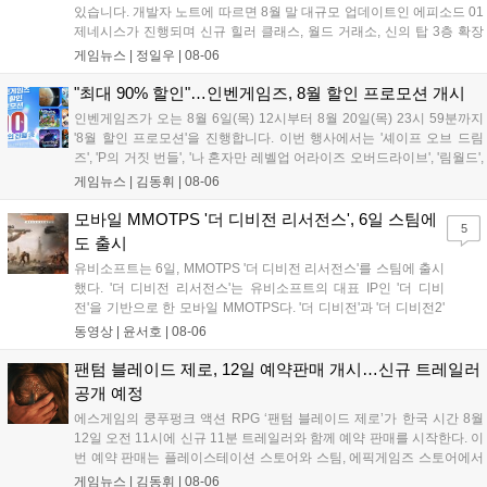
있습니다. 개발자 노트에 따르면 8월 말 대규모 업데이트인 에피소드 01
제네시스가 진행되며 신규 힐러 클래스, 월드 거래소, 신의 탑 3층 확장
등이 예고되었습니다. 또한 8일에는 신권 선출이 예정되어 있어 게임 내
게임뉴스 |
정일우
|
08-06
판도 변화가 예상되며, 사전 등록과 다양한 이벤트가 함께 진행 중입니
다....
"최대 90% 할인"…인벤게임즈, 8월 할인 프로모션 개시
인벤게임즈가 오는 8월 6일(목) 12시부터 8월 20일(목) 23시 59분까지
'8월 할인 프로모션'을 진행합니다. 이번 행사에서는 '셰이프 오브 드림
즈', 'P의 거짓 번들', '나 혼자만 레벨업 어라이즈 오버드라이브', '림월드',
'아랑전설 시티 오브 더 울브스', '팰월드' 등 인기 타이틀을 최대 90% 할
게임뉴스 |
김동휘
|
08-06
인된 가격에 제공합니다. 인벤게임즈를 통해 구매 시 할인가 적용은 물
론 네이버페이 포인트 추가 적립 혜택도 받을 수 있으며, 자세한 내용은
모바일 MMOTPS '더 디비전 리서전스', 6일 스팀에
5
공식 네이버 스마트 스토어에서 확인 가능합니다....
도 출시
유비소프트는 6일, MMOTPS '더 디비전 리서전스'를 스팀에 출시
했다. '더 디비전 리서전스'는 유비소프트의 대표 IP인 '더 디비
전'을 기반으로 한 모바일 MMOTPS다. '더 디비전'과 '더 디비전2'
사이의 시기를 배경으로 하고 있으며, 완전히 새로운 독립형 스토
동영상 |
윤서호
|
08-06
리와 캠페인을 선보인다. 뉴욕에서 발생한 ‘그린 포이즌’ 사태 속
의 디비전 요원이 되어...
팬텀 블레이드 제로, 12일 예약판매 개시…신규 트레일러
공개 예정
에스게임의 쿵푸펑크 액션 RPG ‘팬텀 블레이드 제로’가 한국 시간 8월
12일 오전 11시에 신규 11분 트레일러와 함께 예약 판매를 시작한다. 이
번 예약 판매는 플레이스테이션 스토어와 스팀, 에픽게임즈 스토어에서
진행되며, 개발이 완료된 게임은 10월 29일 정식 출시될 예정이다. 언리
게임뉴스 |
김동휘
|
08-06