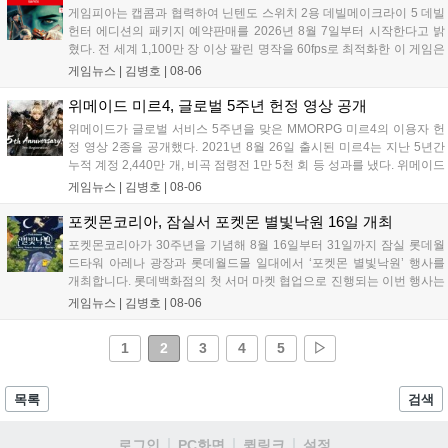
니다....
게임피아는 캡콤과 협력하여 닌텐도 스위치 2용 데빌메이크라이 5 데빌
헌터 에디션의 패키지 예약판매를 2026년 8월 7일부터 시작한다고 밝
혔다. 전 세계 1,100만 장 이상 팔린 명작을 60fps로 최적화한 이 게임은
한국어를 공식 지원하며, 본편 외 다양한 추가 콘텐츠가 포함된다. 국내
게임뉴스 |
김병호
|
08-06
정식 발매일은 2026년 8월 28일이며, 예약판매는 소프라노 등 온라인
쇼핑몰에서 진행된다. 청소년 이용 불가 등급이다....
위메이드 미르4, 글로벌 5주년 헌정 영상 공개
위메이드가 글로벌 서비스 5주년을 맞은 MMORPG 미르4의 이용자 헌
정 영상 2종을 공개했다. 2021년 8월 26일 출시된 미르4는 지난 5년간
누적 계정 2,440만 개, 비곡 점령전 1만 5천 회 등 성과를 냈다. 위메이드
는 감사의 의미를 담은 오리지널 음원 뮤직비디오와 성과 정리 영상을
게임뉴스 |
김병호
|
08-06
공식 유튜브에 공개했으며, 향후 꾸준한 업데이트로 이용자와 함께 성장
하겠다는 의지를 밝혔다....
포켓몬코리아, 잠실서 포켓몬 별빛낙원 16일 개최
포켓몬코리아가 30주년을 기념해 8월 16일부터 31일까지 잠실 롯데월
드타워 아레나 광장과 롯데월드몰 일대에서 ‘포켓몬 별빛낙원’ 행사를
개최합니다. 롯데백화점의 첫 서머 마켓 협업으로 진행되는 이번 행사는
초대형 잉어킹 수로와 LED 폭포 등 신비로운 테마 공간과 팝업스토어,
게임뉴스 |
김병호
|
08-06
F&B 부스를 운영합니다. 사전예약은 8월 7일과 18일 롯데온 및 롯데백
화점몰에서 진행되며, 방문객에게는 프로모 카드 등 다양한 혜택이 제공
1
2
3
4
5
▷
됩니다. 포켓몬과 함께하는 이번 여름 축제는 포켓몬 공식 홈페이지를
통해 상세 내용을 확인할 수 있습니다....
목록
검색
로그인
PC화면
퀵링크
설정