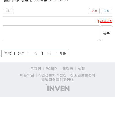
플스에 다리벌린 꼬라지 수둔 ㅋㅋㅋㅋㅋㅋ
답글
0
0
새로고침
등록
목록
|
본문
|
△
|
▽
|
댓글
로그인
PC화면
퀵링크
설정
청소년보호정책
이용약관
개인정보처리방침
불법촬영물신고안내
(주)
인
벤