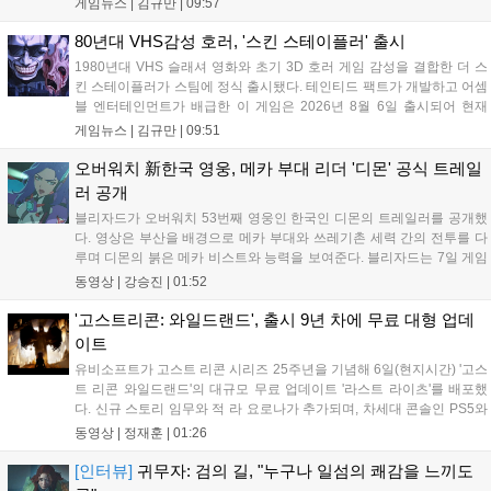
게임뉴스 |
김규만
|
09:57
드벤처 모드와 크리에이티브 모드를 통해 자유롭게 마을을 꾸미
고 정령을 활용해 공동체를 성장시킬 수 있다. 따뜻한 손그림 그
80년대 VHS감성 호러, '스킨 스테이플러' 출시
래픽이 특징이며, 부담 없이 즐길 수 있는 힐링 게임으로 기대를
1980년대 VHS 슬래셔 영화와 초기 3D 호러 게임 감성을 결합한 더 스
모으고 있다....
킨 스테이플러가 스팀에 정식 출시됐다. 테인티드 팩트가 개발하고 어셈
블 엔터테인먼트가 배급한 이 게임은 2026년 8월 6일 출시되어 현재
15,000원에 판매 중이다. 캐리언 시티를 배경으로 연쇄살인 사건을 추적
게임뉴스 |
김규만
|
09:51
하는 두 형사의 이야기를 다루며, 거친 복고풍 그래픽과 블랙 코미디를
통해 밀도 높은 공포를 선사한다....
오버워치 新한국 영웅, 메카 부대 리더 '디몬' 공식 트레일
러 공개
블리자드가 오버워치 53번째 영웅인 한국인 디몬의 트레일러를 공개했
다. 영상은 부산을 배경으로 메카 부대와 쓰레기촌 세력 간의 전투를 다
루며 디몬의 붉은 메카 비스트와 능력을 보여준다. 블리자드는 7일 게임
플레이 영상 공개를 시작으로 10일 시즌4 트레일러를 선보이며, 11일 시
동영상 |
강승진
|
01:52
작되는 시즌4를 통해 디몬을 정식 출시할 예정이다. 향후 메카 부대와 탈
론의 대립이 본격화될 전망이다....
'고스트리콘: 와일드랜드', 출시 9년 차에 무료 대형 업데
이트
유비소프트가 고스트 리콘 시리즈 25주년을 기념해 6일(현지시간) '고스
트 리콘 와일드랜드'의 대규모 무료 업데이트 '라스트 라이츠'를 배포했
다. 신규 스토리 임무와 적 라 요로나가 추가되며, 차세대 콘솔인 PS5와
Xbox Series X|S에서 4K 60FPS를 지원한다. 또한 편의성 개선과 함께
동영상 |
정재훈
|
01:26
과거 콘텐츠가 복원되어 기존 및 신규 이용자 모두에게 새로운 즐길 거
리를 제공한다....
[인터뷰]
귀무자: 검의 길, "누구나 일섬의 쾌감을 느끼도