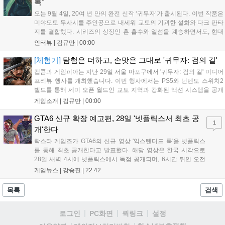
록"
오는 9월 4일, 20여 년 만의 완전 신작 ‘귀무자’가 출시된다. 이번 작품은
미야모토 무사시를 주인공으로 내세워 교토의 기괴한 설화와 다크 판타
지를 결합했다. 시리즈의 상징인 혼 흡수와 일섬을 계승하면서도, 현대
적인 검극 액션과 '무너뜨리기 일섬'을 더해 전투의 깊이를 더했다. 개발
인터뷰 |
김규만
|
00:00
진은 정해진 공략법 대신 플레이어의 선택에 따른 사무라이 액션을 구현
하고자 했으며, 실제 검술 전문가의 모션 캡처를 통해 리얼리티를 극대
[체험기]
탐험은 더하고, 손맛은 그대로 '귀무자: 검의 길'
화했다. 세계관을 새롭게 재구성한 이번 신작은 기존 시리즈와 설정은
캡콤과 게임피아는 지난 29일 서울 마포구에서 '귀무자: 검의 길' 미디어
다르지만, 특유의 통쾌한 손맛과 다크 판타지 분위기를 충실히 담아내어
프리뷰 행사를 개최했습니다. 이번 행사에서는 PS5와 닌텐도 스위치2
시리즈 팬과 신규 이용자 모두에게 새로운 재미를 선사할 예정이다....
빌드를 통해 세미 오픈 월드인 교토 지역과 강화된 액션 시스템을 공개
했습니다. 주인공 미야모토 무사시가 오니를 정화하는 과정을 담았으며,
게임소개 |
김규만
|
00:00
패링과 혼 흡수 등 전략적 전투 요소가 특징입니다. 정식 출시를 앞두고
탄탄한 게임성을 선보여 기대감을 높였습니다....
GTA6 신규 확장 예고편, 28일 '넷플릭스서 최초 공
1
개'한다
락스타 게임즈가 GTA6의 신규 영상 '익스텐디드 룩'을 넷플릭스
를 통해 최초 공개한다고 발표했다. 해당 영상은 한국 시각으로
28일 새벽 4시에 넷플릭스에서 독점 공개되며, 6시간 뒤인 오전
10시부터 공식 유튜브와 홈페이지에서도 확인할 수 있다. 기존보
게임뉴스 |
강승진
|
22:42
다 게임플레이 비중이 클 것으로 기대되는 가운데, 넷플릭스와의
이례적인 협업이 향후 게임 마케팅 방식에 어떤 변화를 가져올지
목록
검색
전 세계 팬들의 이목이 쏠리고 있다....
로그인
PC화면
퀵링크
설정