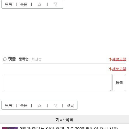
목록
|
본문
|
△
|
▽
댓글
등록순
|
최신순
새로고침
새로고침
등록
목록
|
본문
|
△
|
▽
|
댓글
기사 목록
3주간 즐기는 인디 축제, BIC 2026 온라인 전시 시작