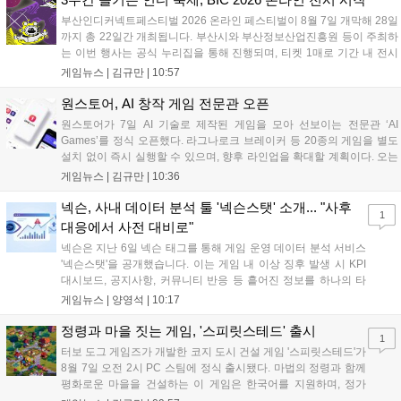
부산인디커넥트페스티벌 2026 온라인 페스티벌이 8월 7일 개막해 28일
까지 총 22일간 개최됩니다. 부산시와 부산정보산업진흥원 등이 주최하
는 이번 행사는 공식 누리집을 통해 진행되며, 티켓 1매로 기간 내 전시
작을 제한 없이 체험할 수 있습니다. 일반 및 루키 부문 등 다양한 인디게
게임뉴스 |
김규만
|
10:57
임을 선보이며 개발자와의 소통 기능도 제공합니다. 장소 제약 없이 전
세계 누구나 참여 가능한 이번 행사는 역대 최대 규모로 열려 인디게임
원스토어, AI 창작 게임 전문관 오픈
생태계 확장에 기여할 전망입니다....
원스토어가 7일 AI 기술로 제작된 게임을 모아 선보이는 전문관 ‘AI
Games’를 정식 오픈했다. 라그나로크 브레이커 등 20종의 게임을 별도
설치 없이 즉시 실행할 수 있으며, 향후 라인업을 확대할 계획이다. 오는
11일부터는 게임 실행 시 할인 쿠폰을 지급하는 오픈 기념 이벤트도 진
게임뉴스 |
김규만
|
10:36
행된다. 이번 서비스는 누구나 AI를 활용해 게임을 제작하고 유통할 수
있는 환경을 조성해 창작자와 이용자 모두에게 새로운 경험을 제공할 것
넥슨, 사내 데이터 분석 툴 '넥슨스탯' 소개... "사후
1
으로 기대된다....
대응에서 사전 대비로"
넥슨은 지난 6일 넥슨 태그를 통해 게임 운영 데이터 분석 서비스
'넥슨스탯'을 공개했습니다. 이는 게임 내 이상 징후 발생 시 KPI
대시보드, 공지사항, 커뮤니티 반응 등 흩어진 정보를 하나의 타
임라인에 연결해 원인을 빠르게 파악하도록 돕는 관제 허브입니
게임뉴스 |
양영석
|
10:17
다. 현재 25개 이상의 프로젝트에 도입된 이 서비스는 사후 대응
중심의 운영 방식을 사전 대비 체계로 전환하며 데이터 기반의 효
정령과 마을 짓는 게임, '스피릿스테드' 출시
1
율적인 의사결정을 지원하고 있습니다....
터보 도그 게임즈가 개발한 코지 도시 건설 게임 '스피릿스테드'가
8월 7일 오전 2시 PC 스팀에 정식 출시됐다. 마법의 정령과 함께
평화로운 마을을 건설하는 이 게임은 한국어를 지원하며, 정가
10,700원에서 10% 할인된 9,630원에 판매된다. 플레이어는 어