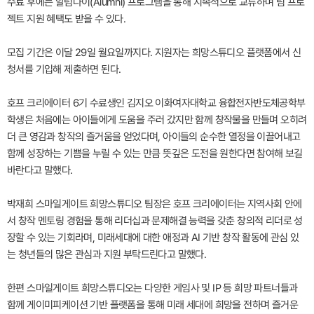
수료 후에는 알럼나이(Alumni) 프로그램을 통해 지속적으로 교류하며 팀 프로
젝트 지원 혜택도 받을 수 있다.
모집 기간은 이달 29일 월요일까지다. 지원자는 희망스튜디오 플랫폼에서 신
청서를 기입해 제출하면 된다.
호프 크리에이터 6기 수료생인 김지오 이화여자대학교 융합전자반도체공학부
학생은 처음에는 아이들에게 도움을 주러 갔지만 함께 창작물을 만들며 오히려
더 큰 영감과 창작의 즐거움을 얻었다며, 아이들의 순수한 열정을 이끌어내고
함께 성장하는 기쁨을 누릴 수 있는 만큼 뜻깊은 도전을 원한다면 참여해 보길
바란다고 말했다.
박재희 스마일게이트 희망스튜디오 팀장은 호프 크리에이터는 지역사회 안에
서 창작 멘토링 경험을 통해 리더십과 문제해결 능력을 갖춘 창의적 리더로 성
장할 수 있는 기회라며, 미래세대에 대한 애정과 AI 기반 창작 활동에 관심 있
는 청년들의 많은 관심과 지원 부탁드린다고 말했다.
한편 스마일게이트 희망스튜디오는 다양한 게임사 및 IP 등 희망 파트너들과
함께 게이미피케이션 기반 플랫폼을 통해 미래 세대에 희망을 전하며 즐거운