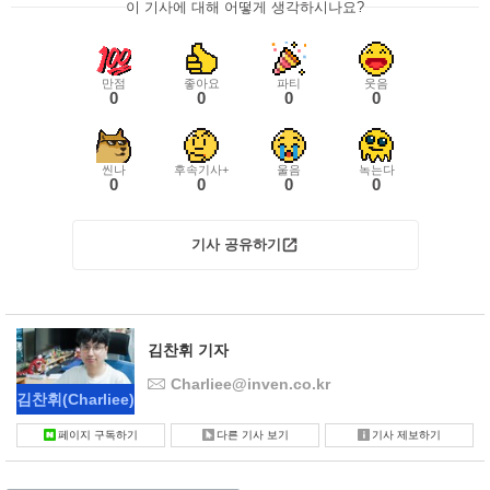
이 기사에 대해 어떻게 생각하시나요?
만점
좋아요
파티
웃음
0
0
0
0
씬나
후속기사+
울음
녹는다
0
0
0
0
기사 공유하기
김찬휘 기자
Charliee@inven.co.kr
김찬휘
(Charliee)
페이지 구독하기
다른 기사 보기
기사 제보하기