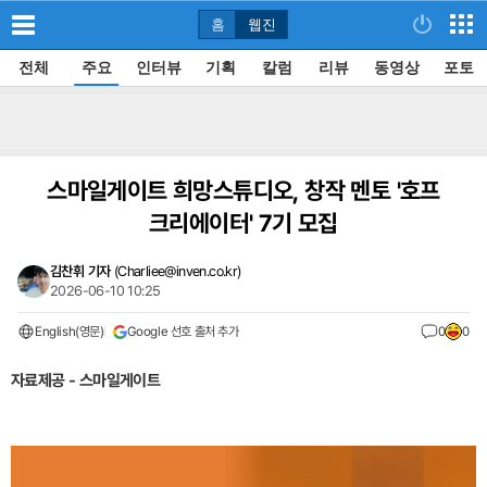
홈
웹진
전체
주요
인터뷰
기획
칼럼
리뷰
동영상
포토
스마일게이트 희망스튜디오, 창작 멘토 '호프
크리에이터' 7기 모집
김찬휘 기자
(
Charliee@inven.co.kr
)
2026-06-10 10:25
English(영문)
Google 선호 출처 추가
0
0
자료제공 - 스마일게이트