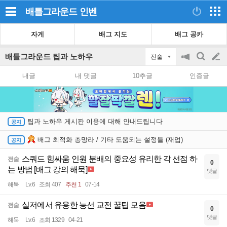
배틀그라운드
인벤
자게
배그 지도
배그 공카
배틀그라운드 팁과 노하우
전술
공
검
글
지
색
내글
내 댓글
10추글
인증글
on/off
쓰
기
팁과 노하우 게시판 이용에 대해 안내드립니다
배그 최적화 총망라 / 기타 도움되는 설정들 (재업)
스쿼드 힘싸움 인원 분배의 중요성 유리한 각 선점 하
전술
0
는 방법 [배그 강의 해묵]
댓글
해묵
Lv.6
조회 407
추천 1
07-14
실저에서 유용한 능선 교전 꿀팁 모음
전술
0
댓글
해묵
Lv.6
조회 1329
04-21