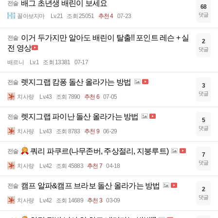
배그 초년생 배린이 보세요
전술
68
댓글
꼴아보지마
Lv.21
조회 25051
추천 4
07-23
이거 두가지만 알아도 배린이 탈출!! 포인트 레슨 + 실
전술
2
전 영상
댓글
배르니
Lv.1
조회 13381
07-17
렛지그랩 캄퐁 돌산 올라가는 방법
전술
3
댓글
치사량
Lv.43
조회 7890
추천 6
07-05
렛지그랩 파이난 돌산 올라가는 방법
전술
5
댓글
치사량
Lv.43
조회 8783
추천 9
06-29
쿼리 파쿠르(나무존버, 주상절리, 지붕루트)
전술
7
댓글
치사량
Lv.42
조회 45883
추천 7
04-18
캠프 알파&캠프 브라보 돌산 올라가는 방법
전술
2
댓글
치사량
Lv.42
조회 14689
추천 3
03-09