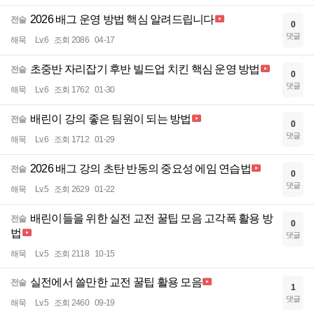
2026 배그 운영 방법 핵심 알려드립니다
전술
0
댓글
해묵
Lv.6
조회 2086
04-17
초중반 자리잡기 후반 빌드업 치킨 핵심 운영 방법
전술
0
댓글
해묵
Lv.6
조회 1762
01-30
배린이 강의 좋은 팀원이 되는 방법
전술
0
댓글
해묵
Lv.6
조회 1712
01-29
2026 배그 강의 초탄 반동의 중요성 에임 연습법
전술
0
댓글
해묵
Lv.5
조회 2629
01-22
배린이들을 위한 실전 교전 꿀팁 모음 고각폭 활용 방
전술
0
법
댓글
해묵
Lv.5
조회 2118
10-15
실전에서 쓸만한 교전 꿀팁 활용 모음
전술
1
댓글
해묵
Lv.5
조회 2460
09-19