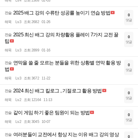
해묵
Lv.4
조회 2368
02-03
2025 배그 강의 수류탄 성공률 높이기 연습 방법
전술
0
댓글
해묵
Lv.3
조회 2682
01-26
2025 최신 배그 강의 차량활용 플레이 7가지 교전 꿀
전술
0
팁
댓글
해묵
Lv.3
조회 2899
01-16
연막을 쓸 줄 모르는 분들을 위한 상황별 연막 활용 방
전술
0
법
댓글
해묵
Lv.3
조회 3672
11-22
2024 최신 배그 킬로그 , 기절로그 활용 방법
전술
0
댓글
해묵
Lv.2
조회 12164
11-13
같이 게임 하기 좋은 팀원이 되는 방법
전술
0
댓글
해묵
Lv.2
조회 3045
10-07
여러분들이 교전에서 항상 지는 이유 배그 강의 영상
전술
0