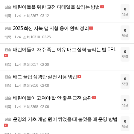
배린이들을 위한 교전 디테일을 살리는 방법
전술
0
댓글
해묵
Lv.4
조회 3367
03-12
2025 최신 사녹 맵 지형 용어 완벽 정리
전술
0
댓글
해묵
Lv.4
조회 10310
02-26
배린이들이 자주 죽는 이유 배그 실력 늘리는 법 EP1
전술
0
댓글
해묵
Lv.4
조회 5017
02-20
배그 꿀팁 섬광탄 실전 사용 방법
전술
0
댓글
해묵
Lv.4
조회 3616
02-08
배린이들이 고쳐야 할 안 좋은 교전 습관
전술
0
댓글
해묵
Lv.4
조회 3368
02-06
운영의 기초 개념 원이 튀었을 때 붙었을 때 운영 방법
전술
0
댓글