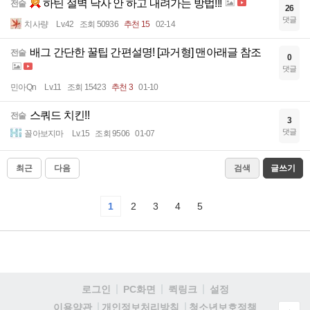
하틴 절벽 낙사 안 하고 내려가는 방법!!!
전술
26
댓글
치사량
Lv.42
조회 50936
추천 15
02-14
배그 간단한 꿀팁 간편설명! [과거형] 맨아래글 참조
전술
0
댓글
민아Qn
Lv.11
조회 15423
추천 3
01-10
스쿼드 치킨!!
전술
3
댓글
꼴아보지마
Lv.15
조회 9506
01-07
최근
다음
검색
글쓰기
1
2
3
4
5
로그인
PC화면
퀵링크
설정
청소년보호정책
이용약관
개인정보처리방침