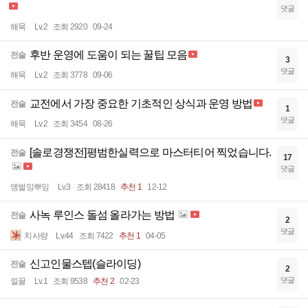
댓글
해묵
Lv.2
조회 2920
09-24
후반 운영에 도움이 되는 꿀팁 모음
전술
3
댓글
해묵
Lv.2
조회 3778
09-06
교전에서 가장 중요한 기초적인 상식과 운영 방법
전술
1
댓글
해묵
Lv.2
조회 3454
08-26
[솔로경쟁전]평범한실력으로 마스터티어 찍었습니다.
전술
17
댓글
앵벌잉뿌잉
Lv.3
조회 28418
추천 1
12-12
사녹 루인스 돌섬 올라가는 방법
전술
2
댓글
치사량
Lv.44
조회 7422
추천 1
04-05
신고인물스텝(슬라이딩)
전술
2
댓글
낄꿀
Lv.1
조회 9538
추천 2
02-23