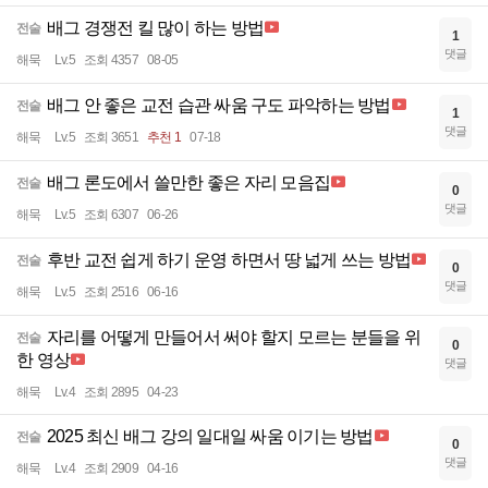
배그 경쟁전 킬 많이 하는 방법
전술
1
댓글
해묵
Lv.5
조회 4357
08-05
배그 안 좋은 교전 습관 싸움 구도 파악하는 방법
전술
1
댓글
해묵
Lv.5
조회 3651
추천 1
07-18
배그 론도에서 쓸만한 좋은 자리 모음집
전술
0
댓글
해묵
Lv.5
조회 6307
06-26
후반 교전 쉽게 하기 운영 하면서 땅 넓게 쓰는 방법
전술
0
댓글
해묵
Lv.5
조회 2516
06-16
자리를 어떻게 만들어서 써야 할지 모르는 분들을 위
전술
0
한 영상
댓글
해묵
Lv.4
조회 2895
04-23
2025 최신 배그 강의 일대일 싸움 이기는 방법
전술
0
댓글
해묵
Lv.4
조회 2909
04-16