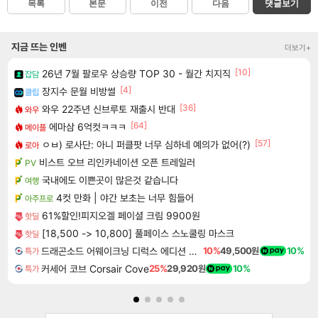
목록
본문
이전
다음
댓글보기
지금 뜨는 인벤
더보기+
[10]
26년 7월 팔로우 상승량 TOP 30 - 월간 치지직
잡담
[4]
장지수 문월 비방썰
클립
[36]
와우 22주년 신브루토 재출시 반대
와우
[64]
에마삼 6억컷ㅋㅋㅋ
메이플
[57]
ㅇㅂ) 로사단: 아니 퍼클팟 너무 심하네 예의가 없어(?)
로아
비스트 오브 리인카네이션 오픈 트레일러
PV
국내에도 이쁜곳이 많은것 같습니다
여행
4컷 만화 | 야간 보초는 너무 힘들어
아주프로
61%할인!피지오겔 페이셜 크림 9900원
핫딜
[18,500 -> 10,800] 풀페이스 스노쿨링 마스크
핫딜
드래곤소드 어웨이크닝 디럭스 에디션 DragonSword Awakening Deluxe Edition
10%
49,500원
10%
특가
커세어 코브 Corsair Cove
25%
29,920원
10%
특가