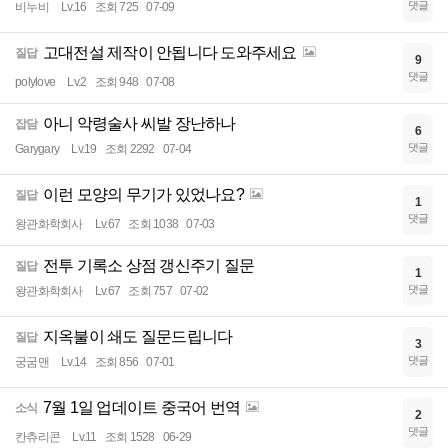
댓글
비누비
Lv.16
조회 725
07-09
고대전설 제작이 안됩니다 도와주세요
질답
9
댓글
polylove
Lv.2
조회 948
07-08
아니 악령술사 씨발 장난하나
잡담
6
댓글
Garygary
Lv.19
조회 2292
07-04
이런 모양의 무기가 있었나요?
질답
1
댓글
왕관화학회사
Lv.67
조회 1038
07-03
전투 기록소 상점 갱신주기 질문
질답
1
댓글
왕관화학회사
Lv.67
조회 757
07-02
지옥불이 쇄도 질문드립니다
질답
3
댓글
궁굼맨
Lv.14
조회 856
07-01
7월 1일 업데이트 중국어 번역
소식
2
댓글
칸츄리콘
Lv.11
조회 1528
06-29