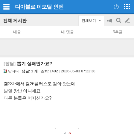
디아블로 이모탈
인벤
전체 게시판
전체보기
공
검
글
지
색
내글
내 댓글
3추글
on/off
쓰
기
[잡담]
뽑기 실패인가요?
담다디
댓글: 1 개
조회:
1402
2026-06-03 07:22:38
갤23fe에서 갤26플러스로 갈아 탓는데,
발열 장난 아니네요.
다른 분들은 어떠신가요?