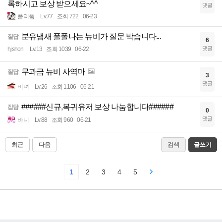
록하시고 보상 받으세요~^^
댓글
폴리폼
Lv.77
조회 722
06-23
분유냄새 폴폴나는 뉴비가 질문 박습니다...
질답
6
댓글
hjshon
Lv.13
조회 1039
06-22
무과금 뉴비 사역마
질답
3
댓글
비녀
Lv.26
조회 1106
06-21
######신규,복귀유저 보상 나눔합니다######
잡담
0
댓글
바니
Lv.88
조회 960
06-21
최근
다음
검색
글쓰기
1
2
3
4
5