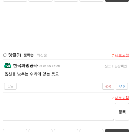
댓글
(1)
등록순
|
최신순
새로고침
한국파밍공사
26-06-05 15:28
신고
|
공감 확인
옵션을 낮추는 수밖에 없는 듯요
답글
0
0
새로고침
등록