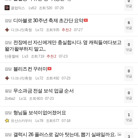
0
댓글
클럽믹스
Lv.62
조회 520
07-29
디아블로 30주년 축제 초간단 요약
잡담
6
댓글
다크나잇흑형
Lv.72
조회 935
추천 2
07-27
전장에선 자신에게만 충실합시다. 옆 캐릭들여다보고
잡담
0
왈가왈부하지 말고,,
댓글
단풍할배
Lv.3
조회 719
추천 2
07-23
블리즈컨 꾸러미
잡담
0
댓글
다크나잇흑형
Lv.72
조회 492
07-23
무소과금 전설 보석 업글 순서
질답
0
댓글
Zorba2
Lv.11
조회 603
07-23
형님들 보석이없어졌어요
잡담
1
댓글
유산스카우터
Lv.78
조회 677
07-18
갤럭시 26 플러스로 갈아 탓는데, 뽑기 실패일까요.
잡담
3