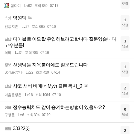
댓글
담다디
Lv.92
조회 830
07-17
영원템
스샷
1
댓글
천풍지존
Lv.27
조회 665
07-16
디아블로 이모탈 유입해보려고합니다 질문있습니다
질답
3
고수분들!
댓글
화랴
Lv.34
조회 785
07-16
선생님들 지옥불이쇄도 질문드립니다
정보
1
댓글
Sphynx루나
Lv.22
조회 420
07-14
샤코 서버 비매너 Myth 클랜 독시_0
잡담
2
댓글
마음을평온
Lv.16
조회 1064
07-10
정수능력치도 같이 승계하는방법이 있을까요?
정보
0
댓글
구멍돌
Lv.6
조회 394
07-10
33322뜻
질답
2