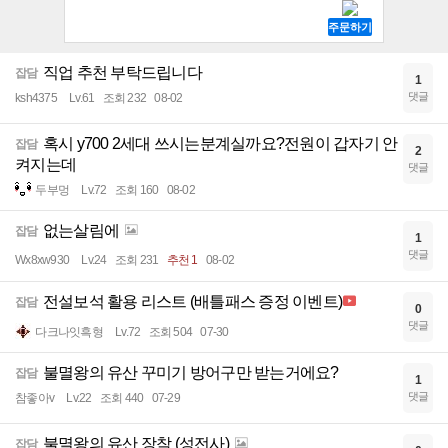
직업 추천 부탁드립니다
잡담
1
댓글
ksh4375
Lv.61
조회 232
08-02
혹시 y700 2세대 쓰시는분계실까요?전원이 갑자기 안
잡담
2
켜지는데
댓글
두부멍
Lv.72
조회 160
08-02
없는살림에
잡담
1
댓글
Wx8xw930
Lv.24
조회 231
추천 1
08-02
전설보석 활용 리스트 (배틀패스 증정 이벤트)
잡담
0
댓글
다크나잇흑형
Lv.72
조회 504
07-30
불멸왕의 유산 꾸미기 방어구만 받는거에요?
잡담
1
댓글
참좋아v
Lv.22
조회 440
07-29
불멸왕의 유산 장착 (성전사)
잡담