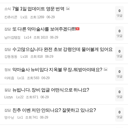
7월 1일 업데이트 영문 번역
소식
0
댓글
칸츄리콘
Lv.11
조회 1269
06-29
또 다른 악마술사를 보여주겠다!!!!
잡담
0
댓글
님아잡탬점
Lv.14
조회 1610
06-29
수고많으십니다 완전 초보 강령인데 물어볼게 있어요
잡담
0
댓글
강동동동
Lv.16
조회 818
06-29
악마술사 뉴비임다 지옥불 무장..뭐받아야돼요?
정보
0
댓글
이레즘
Lv.11
조회 583
06-29
뉴빕니다. 장비 업글 어떤식으로 하나요?
질답
0
댓글
Lizzys
Lv.22
조회 671
06-29
친추 이벤 저만 안되나요? 잘못하고 있나요?
잡담
0
댓글
멍수닏
Lv.1
조회 741
06-29