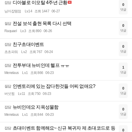
디아블로 이모탈 4주년 근황
잡담
0
댓글
님아잡탬점
Lv.14
조회 1447
06-27
전설 보석 출현 목록 다시 선택
질답
0
댓글
Raquael
Lv.3
조회 890
06-26
친구초대이벤트
잡담
0
댓글
초초파워
Lv.2
조회 767
06-24
전투부대 뉴비인데 헬프 ㅠㅠ
잡담
1
댓글
Menelaus
Lv.1
조회 866
06-23
인벤토리에 있는 잡다한것들 어찌 없애요?
질답
0
댓글
버섯찜
Lv.11
조회 750
06-23
뉴비인데요 지옥성물함
잡담
0
댓글
Menelaus
Lv.1
조회 844
06-23
초대이벤트 함께해요~ 신규 복귀자 제 초대코드로 등
잡담
0