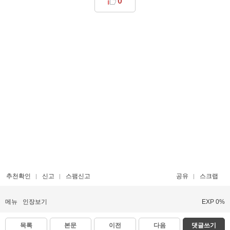
0
추천확인
신고
스팸신고
공유
스크랩
메뉴
인장보기
EXP 0%
목록
본문
이전
다음
댓글쓰기