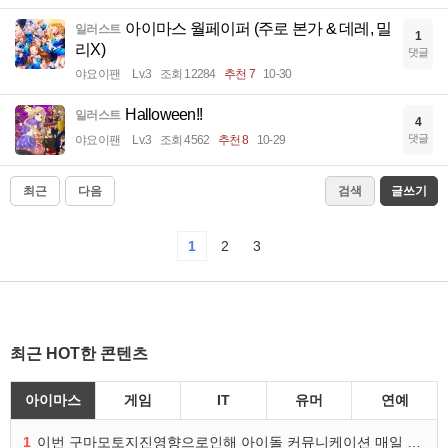
아이마스 월페이퍼 (주로 본가 & 데레, 밀
일러스트
1
리X)
댓글
야요이팬
Lv.3
조회 12284
추천 7
10-30
Halloween!!
일러스트
4
댓글
야요이팬
Lv.3
조회 4562
추천 8
10-29
최근
다음
검색
글쓰기
1
2
3
최근 HOT한 콘텐츠
아이마스
게임
IT
유머
연예
1
이번 구마모토지진영향으로인해 아이돌 커뮤니케이션 매일 게시물이 중단된다고하네요ㅠ