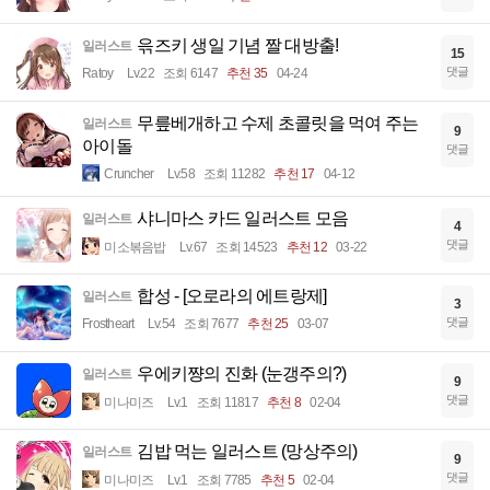
윾즈키 생일 기념 짤 대방출!
일러스트
15
댓글
Ratoy
Lv.22
조회 6147
추천 35
04-24
무릎베개하고 수제 초콜릿을 먹여 주는
일러스트
9
아이돌
댓글
Cruncher
Lv.58
조회 11282
추천 17
04-12
샤니마스 카드 일러스트 모음
일러스트
4
댓글
미소볶음밥
Lv.67
조회 14523
추천 12
03-22
합성 - [오로라의 에트랑제]
일러스트
3
댓글
Frostheart
Lv.54
조회 7677
추천 25
03-07
우에키쨩의 진화 (눈갱주의?)
일러스트
9
댓글
미나미즈
Lv.1
조회 11817
추천 8
02-04
김밥 먹는 일러스트 (망상주의)
일러스트
9
댓글
미나미즈
Lv.1
조회 7785
추천 5
02-04