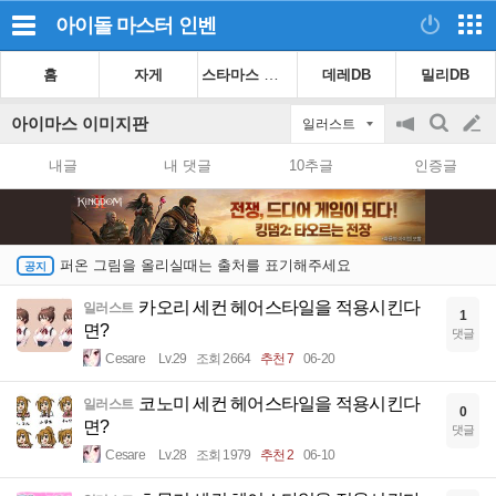
아이돌 마스터
인벤
스타마스 가이드
홈
자게
데레DB
밀리DB
아이마스 이미지판
일러스트
공
검
글
지
색
내글
내 댓글
10추글
인증글
on/off
쓰
기
퍼온 그림을 올리실때는 출처를 표기해주세요
카오리 세컨 헤어스타일을 적용시킨다
일러스트
1
면?
댓글
Cesare
Lv.29
조회 2664
추천 7
06-20
코노미 세컨 헤어스타일을 적용시킨다
일러스트
0
면?
댓글
Cesare
Lv.28
조회 1979
추천 2
06-10