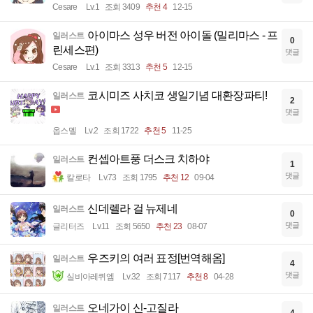
Cesare
Lv.1
조회 3409
추천 4
12-15
아이마스 성우 버전 아이돌 (밀리마스 - 프
일러스트
0
린세스편)
댓글
Cesare
Lv.1
조회 3313
추천 5
12-15
코시미즈 사치코 생일기념 대환장파티!
일러스트
2
댓글
옵스멜
Lv.2
조회 1722
추천 5
11-25
컨셉아트풍 더스크 치하야
일러스트
1
댓글
칼로타
Lv.73
조회 1795
추천 12
09-04
신데렐라 걸 뉴제네
일러스트
0
댓글
글리터즈
Lv.11
조회 5650
추천 23
08-07
우즈키의 여러 표정[번역해옴]
일러스트
4
댓글
실비아레퀴엠
Lv.32
조회 7117
추천 8
04-28
오네가이 신-고질라
일러스트