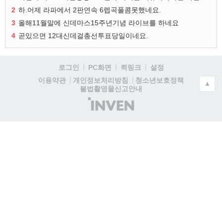
2
하.어제 라파에서 2판연속 6렙곡풀콤못했네요.
3
올해11월말에 신데마스15주년기념 라이브를 하네요
4
곧있으면 12대신데걸총선투표당일이네요.
로그인
PC화면
퀵링크
설정
청소년보호정책
이용약관
개인정보처리방침
▲
불법촬영물신고안내
(주)
인
벤