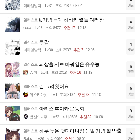
4
댓글
미하엘발락
Lv.31
조회 7187
03-04
tc기념 늑대 히비키 짤들 여러장
일러스트
4
댓글
cooa
Lv.18
조회 8477
추천 17
12-18
동갑
일러스트
4
댓글
미하엘발락
Lv.30
조회 2937
추천 7
12-16
의상을 서로 바꿔입은 유우농
일러스트
5
댓글
숨덕
Lv.41
조회 2318
추천 16
11-13
린 그려왔어요
일러스트
9
댓글
위스키가넷
Lv.1
조회 3184
추천 38
11-10
아리스 후미카 운동회
일러스트
9
댓글
뱀신의교주
Lv.52
조회 8586
추천 32
10-08
하루 늦은 닷디아나쟝 생일 기념 짤 방출
일러스트
5
댓글
Ratoy
Lv.26
조회 6060
추천 4
08-01