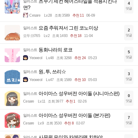
츠무기 세컨 헤어스타일을 적용시킨다
일러스트
4
면?
댓글
Cesare
Lv.28
조회 3589
추천 11
06-09
요즘 추워져서 그린 코노미상
일러스트
2
댓글
모두으l765
Lv.2
조회 1493
추천 18
11-04
동화나라의 로코
일러스트
5
댓글
Yeoweol
Lv.48
조회 3268
추천 24
05-23
원, 투, 쓰리☆
일러스트
3
댓글
Yeoweol
Lv.47
조회 1589
추천 10
05-03
아이마스 성우버전 아이돌 (샤니마스편)
일러스트
0
댓글
Cesare
Lv.11
조회 3977
추천 1
02-26
아이마스 성우버전 아이돌 (본가편)
일러스트
7
댓글
Cesare
Lv.9
조회 3530
추천 8
02-07
사무원 우미와 카메라맨 치하야
일러스트