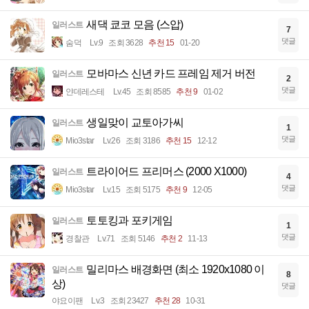
새댁 쿄코 모음 (스압)
일러스트
7
댓글
숨덕
Lv.9
조회 3628
추천 15
01-20
모바마스 신년 카드 프레임 제거 버전
일러스트
2
댓글
얀데레스테
Lv.45
조회 8585
추천 9
01-02
생일맞이 교토아가씨
일러스트
1
댓글
Mio3star
Lv.26
조회 3186
추천 15
12-12
트라이어드 프리머스 (2000 X1000)
일러스트
4
댓글
Mio3star
Lv.15
조회 5175
추천 9
12-05
토토킹과 포키게임
일러스트
1
댓글
경찰관
Lv.71
조회 5146
추천 2
11-13
밀리마스 배경화면 (최소 1920x1080 이
일러스트
8
상)
댓글
야요이팬
Lv.3
조회 23427
추천 28
10-31