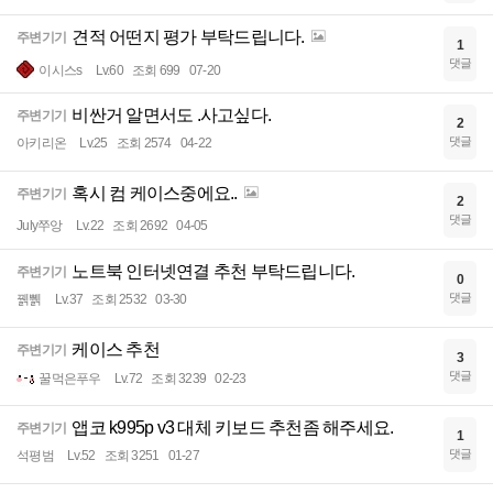
견적 어떤지 평가 부탁드립니다.
주변기기
1
댓글
이시스s
Lv.60
조회 699
07-20
비싼거 알면서도 .사고싶다.
주변기기
2
댓글
아키리온
Lv.25
조회 2574
04-22
혹시 컴 케이스중에요..
주변기기
2
댓글
July쭈앙
Lv.22
조회 2692
04-05
노트북 인터넷연결 추천 부탁드립니다.
주변기기
0
댓글
꿹쀍
Lv.37
조회 2532
03-30
케이스 추천
주변기기
3
댓글
꿀먹은푸우
Lv.72
조회 3239
02-23
앱코 k995p v3 대체 키보드 추천좀 해주세요.
주변기기
1
댓글
석평범
Lv.52
조회 3251
01-27