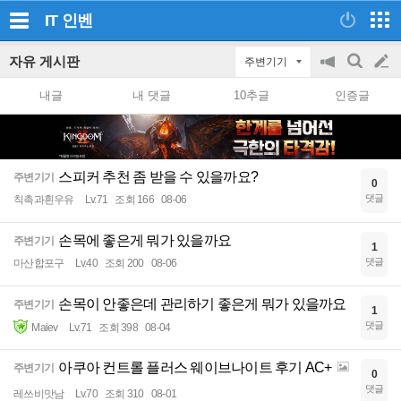
IT
인벤
자유 게시판
주변기기
공
검
글
지
색
내글
내 댓글
10추글
인증글
on/off
쓰
기
스피커 추천 좀 받을 수 있을까요?
주변기기
0
댓글
칙촉과흰우유
Lv.71
조회 166
08-06
손목에 좋은게 뭐가 있을까요
주변기기
1
댓글
마산합포구
Lv.40
조회 200
08-06
손목이 안좋은데 관리하기 좋은게 뭐가 있을까요
주변기기
1
댓글
Maiev
Lv.71
조회 398
08-04
아쿠아 컨트롤 플러스 웨이브나이트 후기 AC+
주변기기
0
댓글
레쓰비맛남
Lv.70
조회 310
08-01