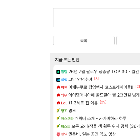
목록
지금 뜨는 인벤
26년 7월 팔로우 상승량 TOP 30 - 월
잡담
[8]
그냥 안녕수야
클립
[2]
이케부쿠로 팝업행사 코스프레이어들!!
이환
아이템매니아에 골드팔아 월 2천만원 넘게
와우
[29]
t1 3세트 진 이유
LoL
명조
명조
캐릭터 소개 - 카가미하라 하루
아스오라
모든 요리/작물 책 획득 위치 공략 (36개
비스트
권은비, 일본 공연 꼭노 영상
핫딜