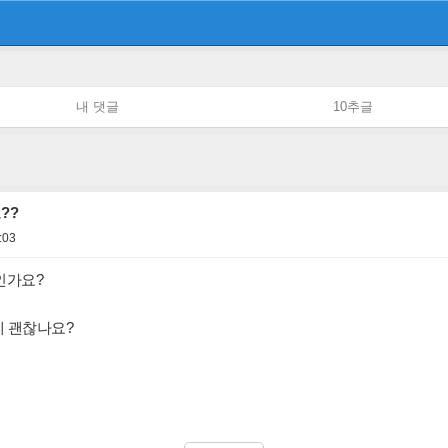
내 댓글
10추글
요??
:03
인가요?
데 괜찮나요?