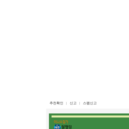
추천확인
신고
스팸신고
이니수집가
달팽잉