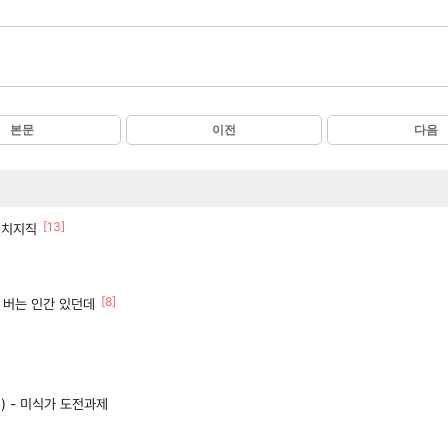
본문
이전
다음
[13]
간 치지직
[8]
 버는 인간 있던데
) - 미식가 도전과제