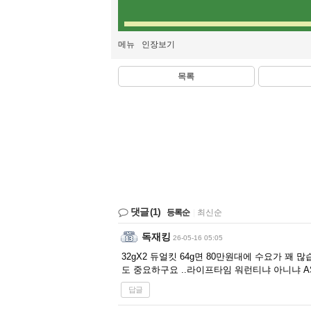
메뉴
인장보기
목록
댓글
(1)
등록순
|
최신순
독재킹
26-05-16 05:05
32gX2 듀얼킷 64g면 80만원대에 수요가 
도 중요하구요 ..라이프타임 워런티냐 아니냐 
답글