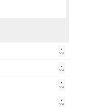
파스퇴르 무항생제 인
핫딜
디제이맥스 리스펙트 V
특가
드래곤 퀘스트 몬스터즈
특가
0
댓글
2
댓글
4
댓글
0
댓글