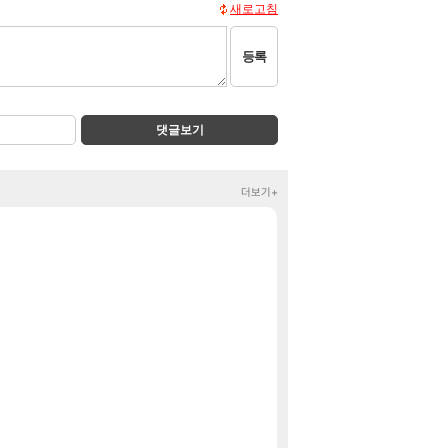
새로고침
등록
댓글보기
더보기+
임나은) 진짜 음지;
클립
마크 RPG 고민하
클립
베라서버 1위길드
메이플
와 와 와 이게
리니지M
오늘 티한전 요약
LoL
모든 바우에라 업
비스트
선생님들 차 시동 
차벤
[
힐러는 안나오고
명조
햇반 백미밥 210g
핫딜