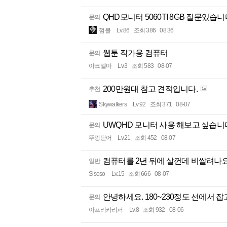
QHD모니터 5060TI 8GB 질문있습니다
문의
껌블
Lv.86
조회 386
08:36
웹툰 작가용 컴퓨터
문의
아크엘마
Lv.3
조회 583
08-07
200만원대 참고 견적입니다.
추천
Skywalkers
Lv.92
조회 371
08-07
UWQHD 모니터 사용 해보고 싶습
문의
뚜껑닫어
Lv.21
조회 452
08-07
컴퓨터를 2년 뒤에 살껀데 비쌀려나요.
일반
Sisoso
Lv.15
조회 666
08-07
안녕하세요. 180~230정도 선에서 
문의
아프리카리퍼
Lv.8
조회 932
08-06