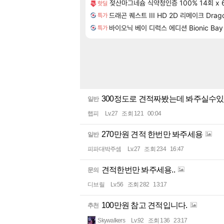
젖산마그네슘 식약청인증 100% 14회 x 
핫딜
드래곤 퀘스트 III HD 2D 리메이크 Dragon
특가
바이오닉 베이 디럭스 에디션 Bionic Bay De
특가
300정도로 견적짜봤는데 봐주실수
일반
햅피
Lv.27
조회 121
00:04
270만원 견적 한번만 봐주세용
일반
피파대박주셈
Lv.27
조회 234
16:47
견적한번만 봐주세용..
문의
디브릴
Lv.56
조회 282
13:17
100만원 참고 견적입니다.
추천
Skywalkers
Lv.92
조회 136
23:17