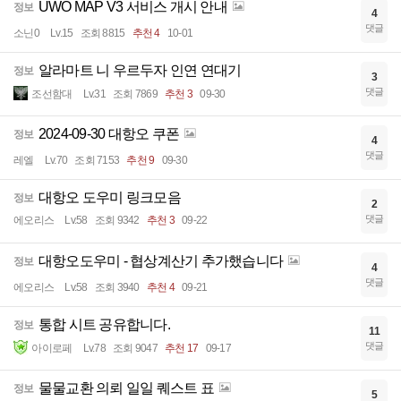
UWO MAP V3 서비스 개시 안내
정보
4
댓글
소닌0
Lv.15
조회 8815
추천 4
10-01
알라마트 니 우르두자 인연 연대기
정보
3
댓글
조선함대
Lv.31
조회 7869
추천 3
09-30
2024-09-30 대항오 쿠폰
정보
4
댓글
레엘
Lv.70
조회 7153
추천 9
09-30
대항오 도우미 링크모음
정보
2
댓글
에오리스
Lv.58
조회 9342
추천 3
09-22
대항오도우미 - 협상계산기 추가했습니다
정보
4
댓글
에오리스
Lv.58
조회 3940
추천 4
09-21
통합 시트 공유합니다.
정보
11
댓글
아이로페
Lv.78
조회 9047
추천 17
09-17
물물교환 의뢰 일일 퀘스트 표
정보
5