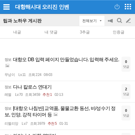
대항해시대 오리진
인벤
팁과 노하우 게시판
전체보기
공
검
글
지
색
내글
내 댓글
3추글
인증글
on/off
쓰
기
대항오 DB 입력 페이지 만들었습니다. 입력해 주세요.
정보
0
댓글
무넝이
Lv.11
조회 224
08-03
다나 칼로스 연대기
정보
2
댓글
레엘
Lv.70
조회 3459
추천 1
02-13
[대항오 나침반] 교역품, 물물교환 동선, 비/성수기 정
정보
0
보, 인양, 강적 타이머 등
댓글
리멜리앙
Lv.7
조회 3979
추천 5
01-31