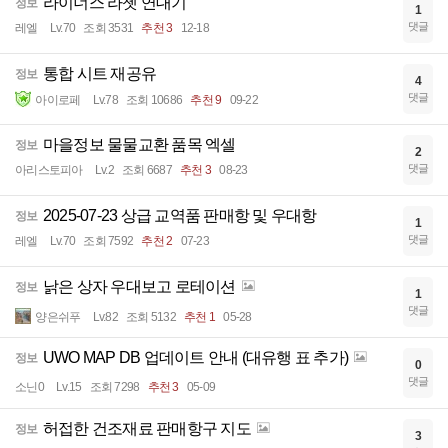
라이너스 라쳇 연대기
정보
1
댓글
레엘
Lv.70
조회 3531
추천 3
12-18
통합 시트 재공유
정보
4
댓글
아이로페
Lv.78
조회 10686
추천 9
09-22
마을정보 물물교환 품목 엑셀
정보
2
댓글
아리스토피아
Lv.2
조회 6687
추천 3
08-23
2025-07-23 상급 교역품 판매항 및 우대항
정보
1
댓글
레엘
Lv.70
조회 7592
추천 2
07-23
낡은 상자 우대보고 로테이션
정보
1
댓글
양은쉬푸
Lv.82
조회 5132
추천 1
05-28
UWO MAP DB 업데이트 안내 (대유행 표 추가)
정보
0
댓글
소닌0
Lv.15
조회 7298
추천 3
05-09
허접한 건조재료 판매항구 지도
정보
3