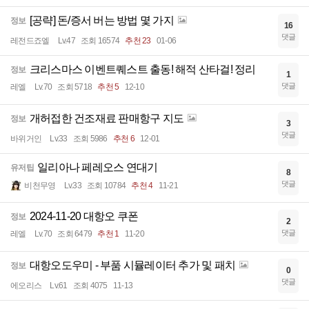
[공략] 돈/증서 버는 방법 몇 가지
정보
16
댓글
레전드죠엘
Lv.47
조회 16574
추천 23
01-06
크리스마스 이벤트퀘스트 출동! 해적 산타걸! 정리
정보
1
댓글
레엘
Lv.70
조회 5718
추천 5
12-10
개허접한 건조재료 판매항구 지도
정보
3
댓글
바위거인
Lv.33
조회 5986
추천 6
12-01
일리아나 페레오스 연대기
유저팁
8
댓글
비천무영
Lv.33
조회 10784
추천 4
11-21
2024-11-20 대항오 쿠폰
정보
2
댓글
레엘
Lv.70
조회 6479
추천 1
11-20
대항오도우미 - 부품 시뮬레이터 추가 및 패치
정보
0
댓글
에오리스
Lv.61
조회 4075
11-13