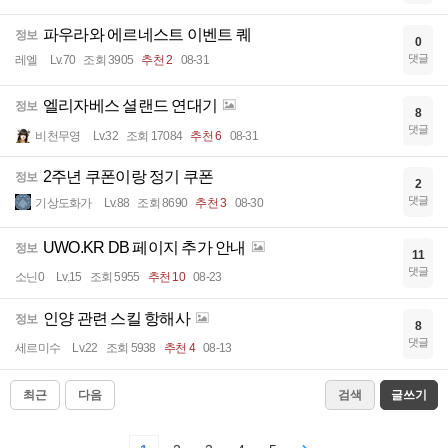
파우라와 에르네스트 이벤트 퀘
정보
0
댓글
레엘
Lv.70
조회 3905
추천 2
08-31
엘리자베스 셜랜드 연대기
정보
8
댓글
비천무영
Lv.32
조회 17084
추천 6
08-31
2주년 쿠폰이랑 정기 쿠폰
정보
2
댓글
기상도화가
Lv.88
조회 8690
추천 3
08-30
UWO.KR DB 페이지 추가 안내
정보
11
댓글
소닌0
Lv.15
조회 5955
추천 10
08-23
인양 관련 스킬 항해사
정보
8
댓글
세르미수
Lv.22
조회 5938
추천 4
08-13
최근
다음
검색
글쓰기