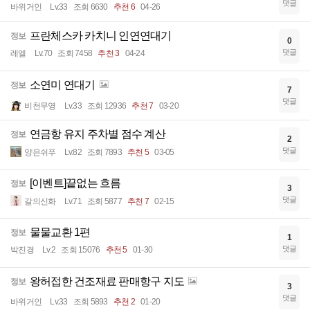
댓글
바위거인
Lv.33
조회 6630
추천 6
04-26
프란체스카 카치니 인연연대기
정보
0
댓글
레엘
Lv.70
조회 7458
추천 3
04-24
소연미 연대기
정보
7
댓글
비천무영
Lv.33
조회 12936
추천 7
03-20
연금항 유지 주차별 점수 계산
정보
2
댓글
양은쉬푸
Lv.82
조회 7893
추천 5
03-05
[이벤트]끝없는 흐름
정보
3
댓글
갈의신화
Lv.71
조회 5877
추천 7
02-15
물물교환 1편
정보
1
댓글
박진경
Lv.2
조회 15076
추천 5
01-30
왕허접한 건조재료 판매항구 지도
정보
3
댓글
바위거인
Lv.33
조회 5893
추천 2
01-20