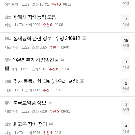
댓글
에이제이
Lv.28
조회 11731
추천 9
09-13
항해사 잠재능력 모음
정보
2
댓글
레엘
Lv.70
조회 6900
추천 6
09-09
잠재능력 관련 정보 - 수정 240912
정보
15
댓글
세르미수
Lv.22
조회 5685
추천 7
09-04
2주년 추가 해양발견물
정보
3
댓글
아케
Lv.71
조회 5918
추천 6
09-04
추가 물물교환 일퀘(카우리 교환)
정보
1
댓글
레엘
Lv.70
조회 7717
추천 1
09-01
북극교역품 정보
정보
1
댓글
세르미수
Lv.22
조회 7858
추천 5
08-31
회고록 장비 정리
정보
4
댓글
레엘
Lv.70
조회 6076
추천 4
08-31